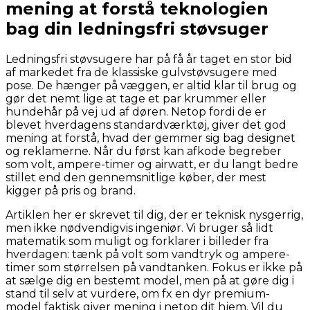
mening at forstå teknologien
bag din ledningsfri støvsuger
Ledningsfri støvsugere har på få år taget en stor bid
af markedet fra de klassiske gulvstøvsugere med
pose. De hænger på væggen, er altid klar til brug og
gør det nemt lige at tage et par krummer eller
hundehår på vej ud af døren. Netop fordi de er
blevet hverdagens standardværktøj, giver det god
mening at forstå, hvad der gemmer sig bag designet
og reklamerne. Når du først kan afkode begreber
som volt, ampere-timer og airwatt, er du langt bedre
stillet end den gennemsnitlige køber, der mest
kigger på pris og brand.
Artiklen her er skrevet til dig, der er teknisk nysgerrig,
men ikke nødvendigvis ingeniør. Vi bruger så lidt
matematik som muligt og forklarer i billeder fra
hverdagen: tænk på volt som vandtryk og ampere-
timer som størrelsen på vandtanken. Fokus er ikke på
at sælge dig en bestemt model, men på at gøre dig i
stand til selv at vurdere, om fx en dyr premium-
model faktisk giver mening i netop dit hjem. Vil du