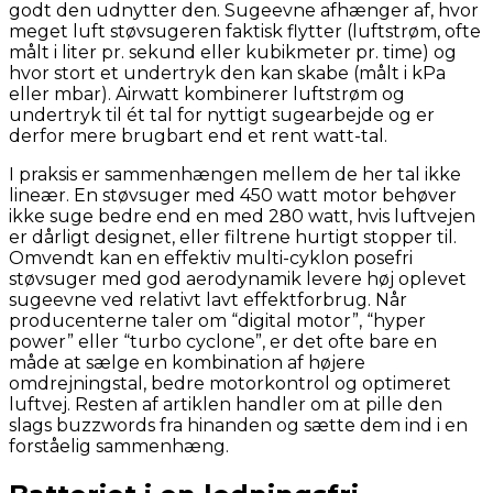
godt den udnytter den. Sugeevne afhænger af, hvor
meget luft støvsugeren faktisk flytter (luftstrøm, ofte
målt i liter pr. sekund eller kubikmeter pr. time) og
hvor stort et undertryk den kan skabe (målt i kPa
eller mbar). Airwatt kombinerer luftstrøm og
undertryk til ét tal for nyttigt sugearbejde og er
derfor mere brugbart end et rent watt-tal.
I praksis er sammenhængen mellem de her tal ikke
lineær. En støvsuger med 450 watt motor behøver
ikke suge bedre end en med 280 watt, hvis luftvejen
er dårligt designet, eller filtrene hurtigt stopper til.
Omvendt kan en effektiv multi-cyklon posefri
støvsuger med god aerodynamik levere høj oplevet
sugeevne ved relativt lavt effektforbrug. Når
producenterne taler om “digital motor”, “hyper
power” eller “turbo cyclone”, er det ofte bare en
måde at sælge en kombination af højere
omdrejningstal, bedre motorkontrol og optimeret
luftvej. Resten af artiklen handler om at pille den
slags buzzwords fra hinanden og sætte dem ind i en
forståelig sammenhæng.