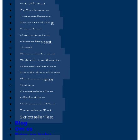
Cykellås Test
GoPro kamera
Lysterapilampe
Power Bank Test
Symaskine
Vejrstation test
Yogamåtte test
Livsstil
Diagnostisk vægt
Elektrisk tandbørste
Menstruationskop
Tyngdedyne til børn
Øretermometer
Motion
Crosstrainer Test
Gåbånd Test
Motionscykel Test
Romaskine Test
Skridttæller Test
Blog
Om os
Børn og baby