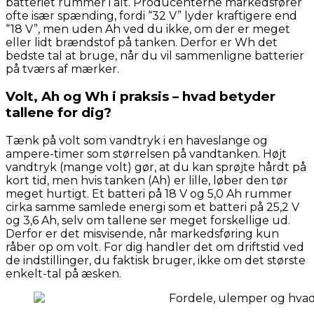
batteriet rummer i alt. Producenterne markedsfører
ofte især spænding, fordi “32 V” lyder kraftigere end
“18 V”, men uden Ah ved du ikke, om der er meget
eller lidt brændstof på tanken. Derfor er Wh det
bedste tal at bruge, når du vil sammenligne batterier
på tværs af mærker.
Volt, Ah og Wh i praksis – hvad betyder
tallene for dig?
Tænk på volt som vandtryk i en haveslange og
ampere-timer som størrelsen på vandtanken. Højt
vandtryk (mange volt) gør, at du kan sprøjte hårdt på
kort tid, men hvis tanken (Ah) er lille, løber den tør
meget hurtigt. Et batteri på 18 V og 5,0 Ah rummer
cirka samme samlede energi som et batteri på 25,2 V
og 3,6 Ah, selv om tallene ser meget forskellige ud.
Derfor er det misvisende, når markedsføring kun
råber op om volt. For dig handler det om driftstid ved
de indstillinger, du faktisk bruger, ikke om det største
enkelt-tal på æsken.