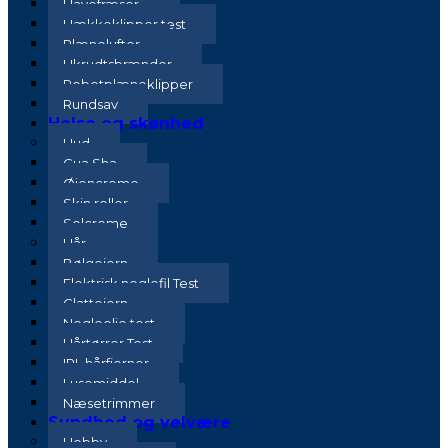
Havefræser
Hækkeklipper test
Plænelufter
Ukrudtsbrænder
Robotplæneklipper
Rundsav
Helse og skønhed
Hud
Gua Sha
Øjencreme
Skin roller
Solcreme
Hår
Bølgejern
Elektrisk neglefil Test
Glattejern
Negleolie test
Hårtørrer Test
IPL hårfjerner
Lusemiddel
Næsetrimmer
Sundhed og velvære
Hobby