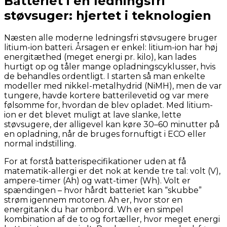
Batteriet i en ledningsfri
støvsuger: hjertet i teknologien
Næsten alle moderne ledningsfri støvsugere bruger
litium-ion batteri. Årsagen er enkel: litium-ion har høj
energitæthed (meget energi pr. kilo), kan lades
hurtigt op og tåler mange opladningscyklusser, hvis
de behandles ordentligt. I starten så man enkelte
modeller med nikkel-metalhydrid (NiMH), men de var
tungere, havde kortere batterilevetid og var mere
følsomme for, hvordan de blev opladet. Med litium-
ion er det blevet muligt at lave slanke, lette
støvsugere, der alligevel kan køre 30–60 minutter på
en opladning, når de bruges fornuftigt i ECO eller
normal indstilling.
For at forstå batterispecifikationer uden at få
matematik-allergi er det nok at kende tre tal: volt (V),
ampere-timer (Ah) og watt-timer (Wh). Volt er
spændingen – hvor hårdt batteriet kan “skubbe”
strøm igennem motoren. Ah er, hvor stor en
energitank du har ombord. Wh er en simpel
kombination af de to og fortæller, hvor meget energi