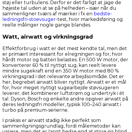
støj eller turbulens. Derfor er det farligt at jage de
højeste tal uden at se på helheden – især når du
sammenligner tværs af mærker i fx en
bedste-
ledningsfri-stoevsuger
-test, hvor markedsføring og
reelle målinger nogle gange blandes.
Watt, airwatt og virkningsgrad
Effektforbrug i watt er det mest kendte tal, men det
er primært interessant for elregningen og for, hvor
hårdt motor og batteri belastes. En 500 W motor, der
konverterer 60 % til nyttigt sug, kan reelt levere
mindre sugekraft end en 350 W motor med 80 %
virkningsgrad i det relevante arbejdsområde. Det er
her, begrebet airwatt bliver nyttigt. Airwatt er et mål
for, hvor meget nyttigt sugearbejde støvsugeren
leverer; det kombinerer luftstrøm og undertryk i ét
tal. Dyson, Bosch og enkelte andre opgiver airwatt på
deres ledningsfri modeller, typisk 100–240 airwatt i
turbo på premium-serierne.
I praksis er airwatt stadig ikke perfekt som
sammenligningsgrundlag, fordi målemetoder kan
variere, men det er langt bedre end at stirre sig blind