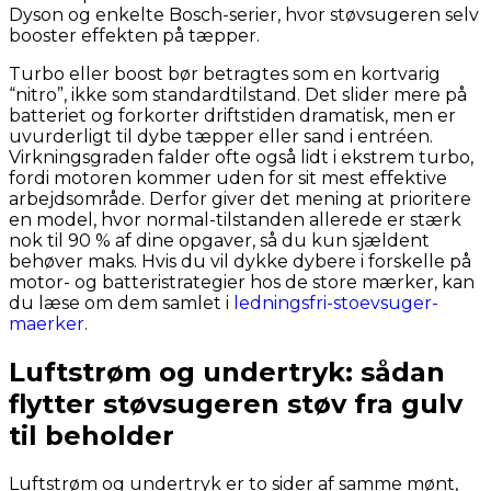
Dyson og enkelte Bosch-serier, hvor støvsugeren selv
booster effekten på tæpper.
Turbo eller boost bør betragtes som en kortvarig
“nitro”, ikke som standardtilstand. Det slider mere på
batteriet og forkorter driftstiden dramatisk, men er
uvurderligt til dybe tæpper eller sand i entréen.
Virkningsgraden falder ofte også lidt i ekstrem turbo,
fordi motoren kommer uden for sit mest effektive
arbejdsområde. Derfor giver det mening at prioritere
en model, hvor normal-tilstanden allerede er stærk
nok til 90 % af dine opgaver, så du kun sjældent
behøver maks. Hvis du vil dykke dybere i forskelle på
motor- og batteristrategier hos de store mærker, kan
du læse om dem samlet i
ledningsfri-stoevsuger-
maerker
.
Luftstrøm og undertryk: sådan
flytter støvsugeren støv fra gulv
til beholder
Luftstrøm og undertryk er to sider af samme mønt,