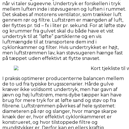
når vi taler sugeevne. Undertryk er forskellen i tryk
mellem luften inde i støvsugeren og luften i rummet.
Det skabes af motorens ventilator, som trækker luft
gennem rør og filtre. Luftstrøm er mængden af luft,
der flyttes pr. tid – fx i liter pr. sekund. For at løfte støv
og krummer fra gulvet skal du både have et vist
undertryk til at “løfte” partiklerne og en vis
luftmængde til at transportere dem ind i
cyklonkammer og filter. Hvis undertrykket er højt,
men luftstrømmen lav, kan støvsugeren hænge fast
på tæppet uden effektivt at flytte snavset.
I praksis optimerer producenterne balancen mellem
de to ud fra typiske brugsscenarier. Hårde gulve
kræver ikke voldsomt undertryk, men har gavn af
jævn og høj luftstrøm, mens dybe tæpper kan have
brug for mere tryk for at løfte sand og støv op fra
fibrene. Luftstrømmen påvirkes af hele systemet:
diameteren på rør og slanger, hvor mange skarpe
knæk der er, hvor effektivt cyklonkammeret er
konstrueret, og hvor tilstoppede filtre og
mundstykker er. Derfor kan en ellers kraftig