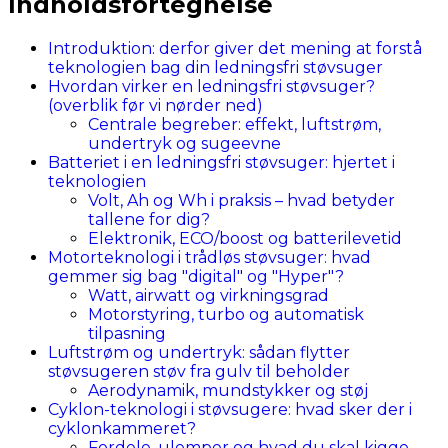
Indholdsfortegnelse
Introduktion: derfor giver det mening at forstå
teknologien bag din ledningsfri støvsuger
Hvordan virker en ledningsfri støvsuger?
(overblik før vi nørder ned)
Centrale begreber: effekt, luftstrøm,
undertryk og sugeevne
Batteriet i en ledningsfri støvsuger: hjertet i
teknologien
Volt, Ah og Wh i praksis – hvad betyder
tallene for dig?
Elektronik, ECO/boost og batterilevetid
Motorteknologi i trådløs støvsuger: hvad
gemmer sig bag "digital" og "Hyper"?
Watt, airwatt og virkningsgrad
Motorstyring, turbo og automatisk
tilpasning
Luftstrøm og undertryk: sådan flytter
støvsugeren støv fra gulv til beholder
Aerodynamik, mundstykker og støj
Cyklon-teknologi i støvsugere: hvad sker der i
cyklonkammeret?
Fordele, ulemper og hvad du skal kigge