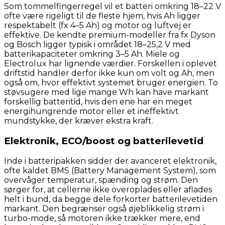
Som tommelfingerregel vil et batteri omkring 18–22 V
ofte være rigeligt til de fleste hjem, hvis Ah ligger
respektabelt (fx 4–5 Ah) og motor og luftvej er
effektive. De kendte premium-modeller fra fx Dyson
og Bosch ligger typisk i området 18–25,2 V med
batterikapaciteter omkring 3–5 Ah. Miele og
Electrolux har lignende værdier. Forskellen i oplevet
driftstid handler derfor ikke kun om volt og Ah, men
også om, hvor effektivt systemet bruger energien. To
støvsugere med lige mange Wh kan have markant
forskellig batteritid, hvis den ene har en meget
energihungrende motor eller et ineffektivt
mundstykke, der kræver ekstra kraft.
Elektronik, ECO/boost og batterilevetid
Inde i batteripakken sidder der avanceret elektronik,
ofte kaldet BMS (Battery Management System), som
overvåger temperatur, spænding og strøm. Den
sørger for, at cellerne ikke overoplades eller aflades
helt i bund, da begge dele forkorter batterilevetiden
markant. Den begrænser også øjeblikkelig strøm i
turbo-mode, så motoren ikke trækker mere, end