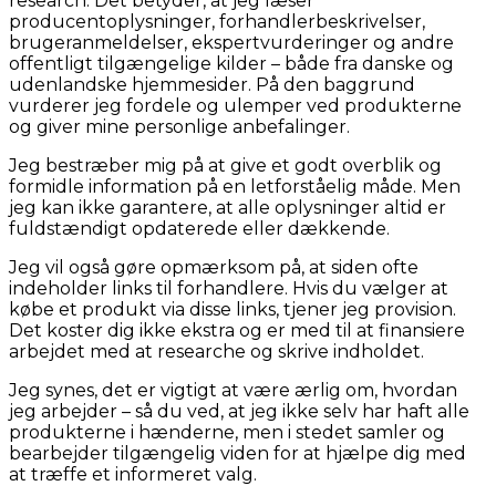
research. Det betyder, at jeg læser
producentoplysninger, forhandlerbeskrivelser,
brugeranmeldelser, ekspertvurderinger og andre
offentligt tilgængelige kilder – både fra danske og
udenlandske hjemmesider. På den baggrund
vurderer jeg fordele og ulemper ved produkterne
og giver mine personlige anbefalinger.
Jeg bestræber mig på at give et godt overblik og
formidle information på en letforståelig måde. Men
jeg kan ikke garantere, at alle oplysninger altid er
fuldstændigt opdaterede eller dækkende.
Jeg vil også gøre opmærksom på, at siden ofte
indeholder links til forhandlere. Hvis du vælger at
købe et produkt via disse links, tjener jeg provision.
Det koster dig ikke ekstra og er med til at finansiere
arbejdet med at researche og skrive indholdet.
Jeg synes, det er vigtigt at være ærlig om, hvordan
jeg arbejder – så du ved, at jeg ikke selv har haft alle
produkterne i hænderne, men i stedet samler og
bearbejder tilgængelig viden for at hjælpe dig med
at træffe et informeret valg.