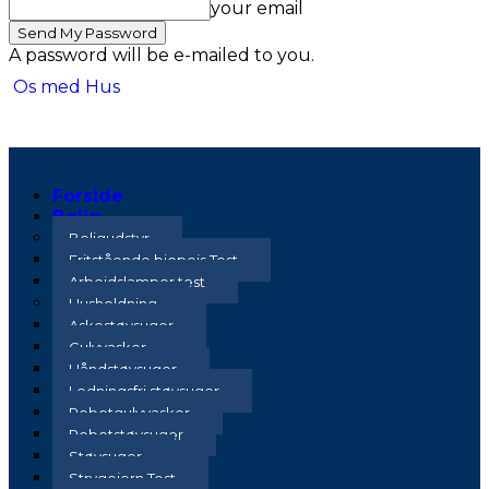
your email
A password will be e-mailed to you.
Os med Hus
Forside
Bolig
Boligudstyr
Fritstående biopejs Test
Arbejdslamper test
Husholdning
Askestøvsuger
Gulvvasker
Håndstøvsuger
Ledningsfri støvsuger
Robotgulvvasker
Robotstøvsuger
Støvsuger
Strygejern Test