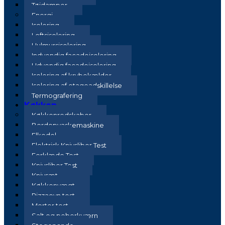
Tøjdamper
Energi
Isolering
Loftsisolering
Hulmursisolering
Indvendig facadeisolering
Udvendig facadeisolering
Isolering af krybekælder
Isolering af etageadskillelse
Termografering
Køkken
Køkkenredskaber
Bordopvaskemaskine
Elkedel
Elektrisk Knivsliber Test
Forklæde Test
Knivsliber Test
Knivsæt
Køkkenvægt
Pizzaovn test
Morter test
Salt og peberkværn