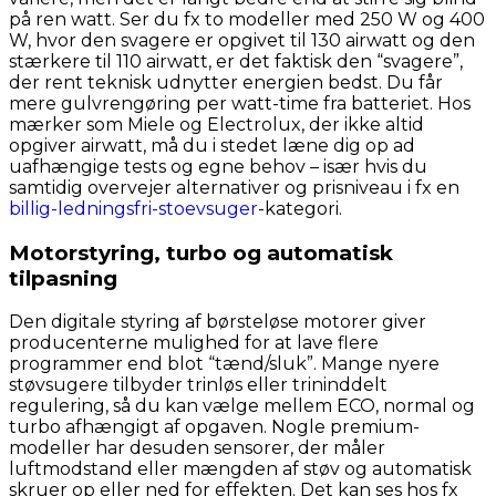
på ren watt. Ser du fx to modeller med 250 W og 400
W, hvor den svagere er opgivet til 130 airwatt og den
stærkere til 110 airwatt, er det faktisk den “svagere”,
der rent teknisk udnytter energien bedst. Du får
mere gulvrengøring per watt-time fra batteriet. Hos
mærker som Miele og Electrolux, der ikke altid
opgiver airwatt, må du i stedet læne dig op ad
uafhængige tests og egne behov – især hvis du
samtidig overvejer alternativer og prisniveau i fx en
billig-ledningsfri-stoevsuger
-kategori.
Motorstyring, turbo og automatisk
tilpasning
Den digitale styring af børsteløse motorer giver
producenterne mulighed for at lave flere
programmer end blot “tænd/sluk”. Mange nyere
støvsugere tilbyder trinløs eller trininddelt
regulering, så du kan vælge mellem ECO, normal og
turbo afhængigt af opgaven. Nogle premium-
modeller har desuden sensorer, der måler
luftmodstand eller mængden af støv og automatisk
skruer op eller ned for effekten. Det kan ses hos fx