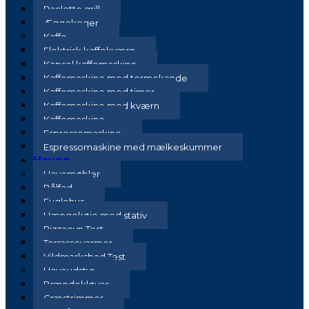
Raclette grill
Æggekoger
Kaffe
Elektrisk kaffekværn
Kapsel kaffemaskine
Kaffemaskine med termokande
Kaffemaskine med timer
Kaffemaskine med kværn
Kaffemaskine
Espressomaskine
Espressomaskine med mælkeskummer
Haven
Havemøbler
Bålfad
Fuglehus
Hængekøje med stativ
Pizzaovn Test
Terrassevarmer
Vildmarksbad Test
Haveudstyr
Brændekløver
Græstrimmer