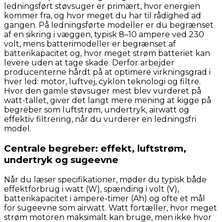
ledningsført støvsuger er primært, hvor energien
kommer fra, og hvor meget du har til rådighed ad
gangen. På ledningsførte modeller er du begrænset
af en sikring i væggen, typisk 8–10 ampere ved 230
volt, mens batterimodeller er begrænset af
batterikapacitet og, hvor meget strøm batteriet kan
levere uden at tage skade. Derfor arbejder
producenterne hårdt på at optimere virkningsgrad i
hver led: motor, luftvej, cyklon teknologi og filtre.
Hvor den gamle støvsuger mest blev vurderet på
watt-tallet, giver det langt mere mening at kigge på
begreber som luftstrøm, undertryk, airwatt og
effektiv filtrering, når du vurderer en ledningsfri
model.
Centrale begreber: effekt, luftstrøm,
undertryk og sugeevne
Når du læser specifikationer, møder du typisk både
effektforbrug i watt (W), spænding i volt (V),
batterikapacitet i ampere-timer (Ah) og ofte et mål
for sugeevne som airwatt. Watt fortæller, hvor meget
strøm motoren maksimalt kan bruge, men ikke hvor