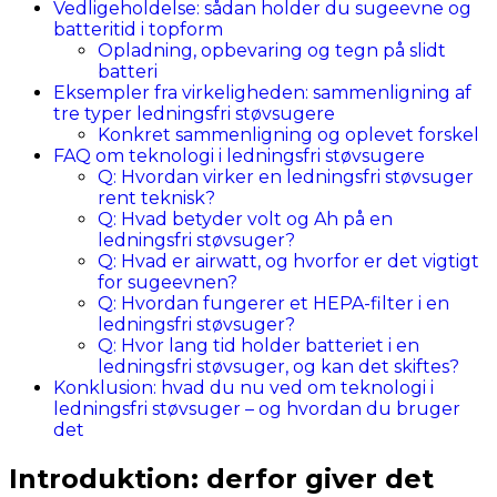
Vedligeholdelse: sådan holder du sugeevne og
batteritid i topform
Opladning, opbevaring og tegn på slidt
batteri
Eksempler fra virkeligheden: sammenligning af
tre typer ledningsfri støvsugere
Konkret sammenligning og oplevet forskel
FAQ om teknologi i ledningsfri støvsugere
Q: Hvordan virker en ledningsfri støvsuger
rent teknisk?
Q: Hvad betyder volt og Ah på en
ledningsfri støvsuger?
Q: Hvad er airwatt, og hvorfor er det vigtigt
for sugeevnen?
Q: Hvordan fungerer et HEPA-filter i en
ledningsfri støvsuger?
Q: Hvor lang tid holder batteriet i en
ledningsfri støvsuger, og kan det skiftes?
Konklusion: hvad du nu ved om teknologi i
ledningsfri støvsuger – og hvordan du bruger
det
Introduktion: derfor giver det