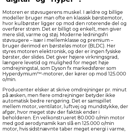
Motoren er støvsugerens muskel. I ældre og billige
modeller bruger man ofte en klassisk børstemotor,
hvor kulbørster ligger op mod den roterende del og
overfører strøm. Det er billigt og enkelt, men giver
mere slid, varme og støj. Moderne ledningsfri
støvsugere – især i mellemklasse og premium –
bruger derimod en børsteløs motor (BLDC). Her
styres motoren elektronisk, og der er ingen fysiske
børster, der slides. Det giver højere virkningsgrad,
længere levetid og mulighed for meget høje
omdrejningstal, som Dyson fx markedsfører som
Hyperdymium™-motorer, der kører op mod 125.000
o/min.
Producenter elsker at skrive omdrejninger pr. minut
på æsken, men flere omdrejninger betyder ikke
automatisk bedre rengøring. Det er samspillet
mellem motor, ventilator, luftvej og mundstykke, der
afgør, hvor meget støv der faktisk ender i
beholderen. En velkonstrueret 80.000 o/min motor
med god aerodynamik kan slå en 125.000 o/min
motor, hvis sidstnævnte taber meget energi i varme,