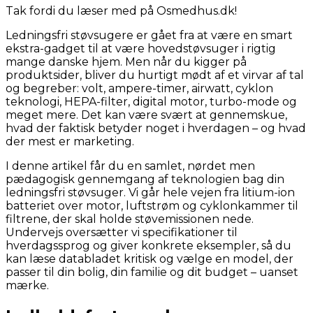
Tak fordi du læser med på Osmedhus.dk!
Ledningsfri støvsugere er gået fra at være en smart
ekstra-gadget til at være hovedstøvsuger i rigtig
mange danske hjem. Men når du kigger på
produktsider, bliver du hurtigt mødt af et virvar af tal
og begreber: volt, ampere-timer, airwatt, cyklon
teknologi, HEPA-filter, digital motor, turbo-mode og
meget mere. Det kan være svært at gennemskue,
hvad der faktisk betyder noget i hverdagen – og hvad
der mest er marketing.
I denne artikel får du en samlet, nørdet men
pædagogisk gennemgang af teknologien bag din
ledningsfri støvsuger. Vi går hele vejen fra litium-ion
batteriet over motor, luftstrøm og cyklonkammer til
filtrene, der skal holde støvemissionen nede.
Undervejs oversætter vi specifikationer til
hverdagssprog og giver konkrete eksempler, så du
kan læse databladet kritisk og vælge en model, der
passer til din bolig, din familie og dit budget – uanset
mærke.