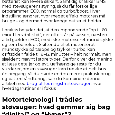
batteriet kan levere sikkert. Samtidig snakker BMS
med støvsugerens styring, så du får forskellige
programmer: ECO, normal og turbo/boost. Hver
indstilling ændrer, hvor meget effekt motoren må
bruge – og dermed hvor længe batteriet holder.
I praksis betyder det, at den imponerende “op til 60
minutters driftstid”, der ofte står på kassen, næsten
altid gælder i ECO, med ikke-motoriseret mundstykke
og tom beholder. Skifter du til et motoriseret
mundstykke på tæppe og trykker turbo, kan
driftstiden falde til 8–12 minutter – helt normalt, men
sjældent nævnt i store typer. Derfor giver det mening
at læse detaljer og evt. uafhængige tests, før du
vurderer, om en støvsuger kan trække et helt hus i
én omgang. Vil du nørde endnu mere i praktisk brug
og batterihåndtering, kan du kombinere denne
artikel med
brug-af-ledningsfri-stoevsuger
, hvor
hverdagsrutiner er i fokus.
Motorteknologi i trådløs
støvsuger: hvad gemmer sig bag
“digital” og “Hyper”?