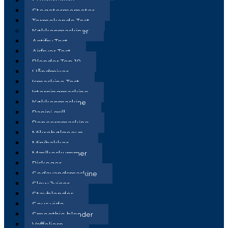
Stegepande
Stegetermometer
Termokande Test
Køkkenmaskiner
Actifry Test
Airfryer Test
Blender Top 10
Håndmixer
Ismaskine Test
Isterningmaskine
Køkkenmaskine
Panini grill
Popcornmaskine
Mikrobølgeovn
Minihakker
Mælkeskummer
Riskoger
Sodavandsmaskine
Slow Juicer
Stavblender
Sous vide
Smoothie blender
Vaffeljern