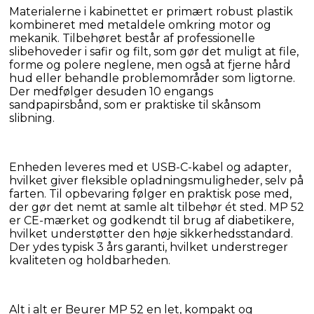
Materialerne i kabinettet er primært robust plastik 
kombineret med metaldele omkring motor og 
mekanik. Tilbehøret består af professionelle 
slibehoveder i safir og filt, som gør det muligt at file, 
forme og polere neglene, men også at fjerne hård 
hud eller behandle problemområder som ligtorne. 
Der medfølger desuden 10 engangs 
sandpapirsbånd, som er praktiske til skånsom 
slibning.
Enheden leveres med et USB-C-kabel og adapter, 
hvilket giver fleksible opladningsmuligheder, selv på 
farten. Til opbevaring følger en praktisk pose med, 
der gør det nemt at samle alt tilbehør ét sted. MP 52 
er CE-mærket og godkendt til brug af diabetikere, 
hvilket understøtter den høje sikkerhedsstandard. 
Der ydes typisk 3 års garanti, hvilket understreger 
kvaliteten og holdbarheden.
Alt i alt er Beurer MP 52 en let, kompakt og 