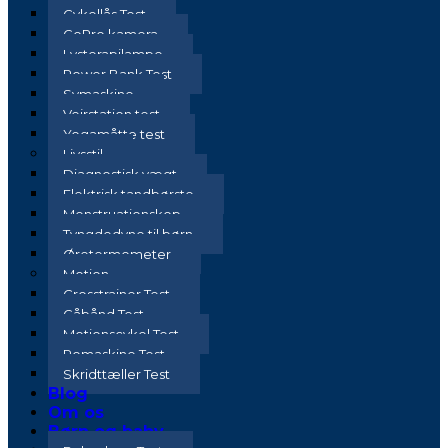
Cykellås Test
GoPro kamera
Lysterapilampe
Power Bank Test
Symaskine
Vejrstation test
Yogamåtte test
Livsstil
Diagnostisk vægt
Elektrisk tandbørste
Menstruationskop
Tyngdedyne til børn
Øretermometer
Motion
Crosstrainer Test
Gåbånd Test
Motionscykel Test
Romaskine Test
Skridttæller Test
Blog
Om os
Børn og baby