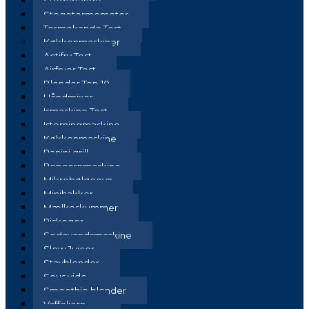
Stegepande
Stegetermometer
Termokande Test
Køkkenmaskiner
Actifry Test
Airfryer Test
Blender Top 10
Håndmixer
Ismaskine Test
Isterningmaskine
Køkkenmaskine
Panini grill
Popcornmaskine
Mikrobølgeovn
Minihakker
Mælkeskummer
Riskoger
Sodavandsmaskine
Slow Juicer
Stavblender
Sous vide
Smoothie blender
Vaffeljern