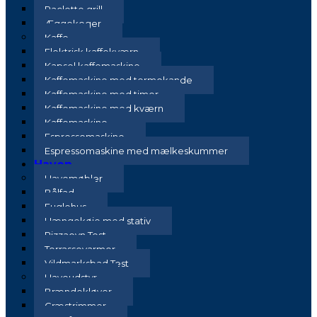
Raclette grill
Æggekoger
Kaffe
Elektrisk kaffekværn
Kapsel kaffemaskine
Kaffemaskine med termokande
Kaffemaskine med timer
Kaffemaskine med kværn
Kaffemaskine
Espressomaskine
Espressomaskine med mælkeskummer
Haven
Havemøbler
Bålfad
Fuglehus
Hængekøje med stativ
Pizzaovn Test
Terrassevarmer
Vildmarksbad Test
Haveudstyr
Brændekløver
Græstrimmer