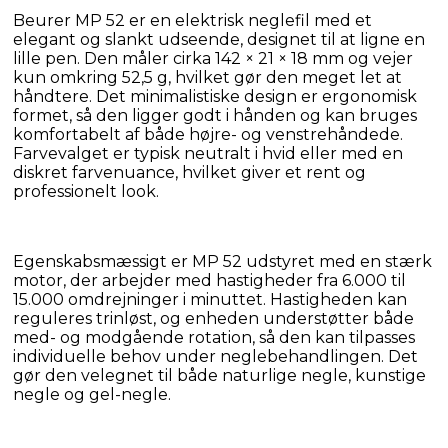
Beurer MP 52 er en elektrisk neglefil med et 
elegant og slankt udseende, designet til at ligne en 
lille pen. Den måler cirka 142 × 21 × 18 mm og vejer 
kun omkring 52,5 g, hvilket gør den meget let at 
håndtere. Det minimalistiske design er ergonomisk 
formet, så den ligger godt i hånden og kan bruges 
komfortabelt af både højre- og venstrehåndede. 
Farvevalget er typisk neutralt i hvid eller med en 
diskret farvenuance, hvilket giver et rent og 
professionelt look.
Egenskabsmæssigt er MP 52 udstyret med en stærk 
motor, der arbejder med hastigheder fra 6.000 til 
15.000 omdrejninger i minuttet. Hastigheden kan 
reguleres trinløst, og enheden understøtter både 
med- og modgående rotation, så den kan tilpasses 
individuelle behov under neglebehandlingen. Det 
gør den velegnet til både naturlige negle, kunstige 
negle og gel-negle.