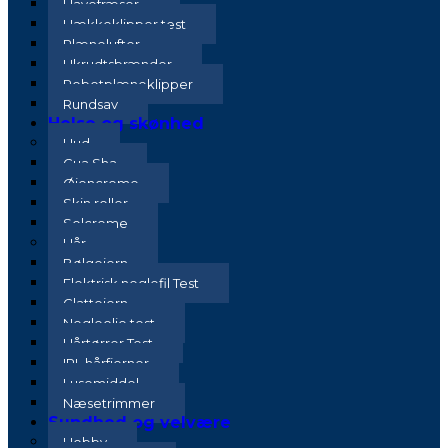
Havefræser
Hækkeklipper test
Plænelufter
Ukrudtsbrænder
Robotplæneklipper
Rundsav
Helse og skønhed
Hud
Gua Sha
Øjencreme
Skin roller
Solcreme
Hår
Bølgejern
Elektrisk neglefil Test
Glattejern
Negleolie test
Hårtørrer Test
IPL hårfjerner
Lusemiddel
Næsetrimmer
Sundhed og velvære
Hobby