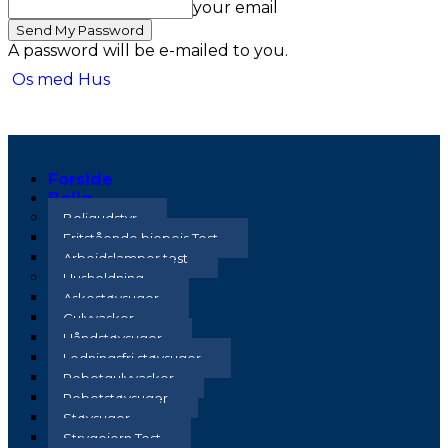
your email
A password will be e-mailed to you.
Os med Hus
Forside
Bolig
Boligudstyr
Fritstående biopejs Test
Arbejdslamper test
Husholdning
Askestøvsuger
Gulvvasker
Håndstøvsuger
Ledningsfri støvsuger
Robotgulvvasker
Robotstøvsuger
Støvsuger
Strygejern Test