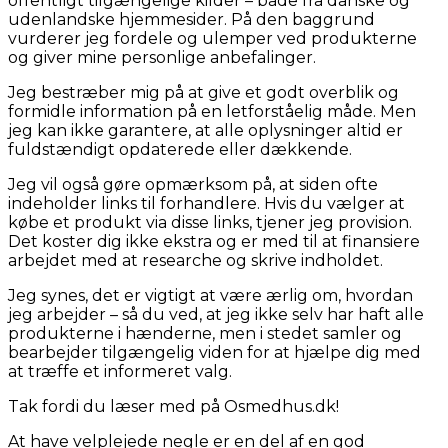
offentligt tilgængelige kilder – både fra danske og
udenlandske hjemmesider. På den baggrund
vurderer jeg fordele og ulemper ved produkterne
og giver mine personlige anbefalinger.
Jeg bestræber mig på at give et godt overblik og
formidle information på en letforståelig måde. Men
jeg kan ikke garantere, at alle oplysninger altid er
fuldstændigt opdaterede eller dækkende.
Jeg vil også gøre opmærksom på, at siden ofte
indeholder links til forhandlere. Hvis du vælger at
købe et produkt via disse links, tjener jeg provision.
Det koster dig ikke ekstra og er med til at finansiere
arbejdet med at researche og skrive indholdet.
Jeg synes, det er vigtigt at være ærlig om, hvordan
jeg arbejder – så du ved, at jeg ikke selv har haft alle
produkterne i hænderne, men i stedet samler og
bearbejder tilgængelig viden for at hjælpe dig med
at træffe et informeret valg.
Tak fordi du læser med på Osmedhus.dk!
At have velplejede negle er en del af en god