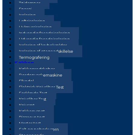
Tøjdamper
Energi
Isolering
Loftsisolering
Hulmursisolering
Indvendig facadeisolering
Udvendig facadeisolering
Isolering af krybekælder
Isolering af etageadskillelse
Termografering
Køkken
Køkkenredskaber
Bordopvaskemaskine
Elkedel
Elektrisk Knivsliber Test
Forklæde Test
Knivsliber Test
Knivsæt
Køkkenvægt
Pizzaovn test
Morter test
Salt og peberkværn