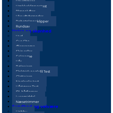
Havefræser
Hækkeklipper test
Plænelufter
Ukrudtsbrænder
Robotplæneklipper
Rundsav
Helse og skønhed
Hud
Gua Sha
Øjencreme
Skin roller
Solcreme
Hår
Bølgejern
Elektrisk neglefil Test
Glattejern
Negleolie test
Hårtørrer Test
IPL hårfjerner
Lusemiddel
Næsetrimmer
Sundhed og velvære
Hobby