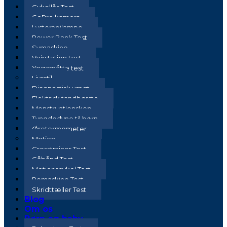
Cykellås Test
GoPro kamera
Lysterapilampe
Power Bank Test
Symaskine
Vejrstation test
Yogamåtte test
Livsstil
Diagnostisk vægt
Elektrisk tandbørste
Menstruationskop
Tyngdedyne til børn
Øretermometer
Motion
Crosstrainer Test
Gåbånd Test
Motionscykel Test
Romaskine Test
Skridttæller Test
Blog
Om os
Børn og baby