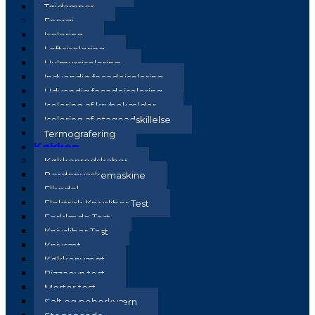
Tøjdamper
Energi
Isolering
Loftsisolering
Hulmursisolering
Indvendig facadeisolering
Udvendig facadeisolering
Isolering af krybekælder
Isolering af etageadskillelse
Termografering
Køkken
Køkkenredskaber
Bordopvaskemaskine
Elkedel
Elektrisk Knivsliber Test
Forklæde Test
Knivsliber Test
Knivsæt
Køkkenvægt
Pizzaovn test
Morter test
Salt og peberkværn