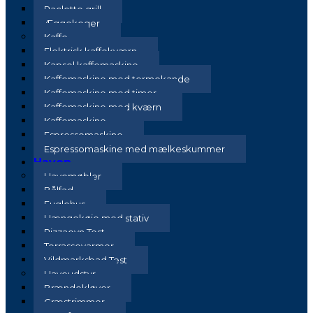
Raclette grill
Æggekoger
Kaffe
Elektrisk kaffekværn
Kapsel kaffemaskine
Kaffemaskine med termokande
Kaffemaskine med timer
Kaffemaskine med kværn
Kaffemaskine
Espressomaskine
Espressomaskine med mælkeskummer
Haven
Havemøbler
Bålfad
Fuglehus
Hængekøje med stativ
Pizzaovn Test
Terrassevarmer
Vildmarksbad Test
Haveudstyr
Brændekløver
Græstrimmer