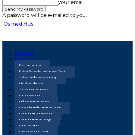
your email
A password will be e-mailed to you.
Os med Hus
Forside
Bolig
Boligudstyr
Fritstående biopejs Test
Arbejdslamper test
Husholdning
Askestøvsuger
Gulvvasker
Håndstøvsuger
Ledningsfri støvsuger
Robotgulvvasker
Robotstøvsuger
Støvsuger
Strygejern Test