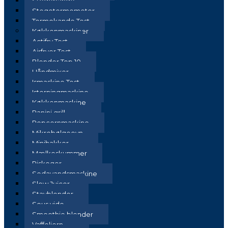
Stegepande
Stegetermometer
Termokande Test
Køkkenmaskiner
Actifry Test
Airfryer Test
Blender Top 10
Håndmixer
Ismaskine Test
Isterningmaskine
Køkkenmaskine
Panini grill
Popcornmaskine
Mikrobølgeovn
Minihakker
Mælkeskummer
Riskoger
Sodavandsmaskine
Slow Juicer
Stavblender
Sous vide
Smoothie blender
Vaffeljern