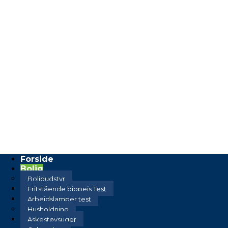
Forside
Bolig
Boligudstyr
Fritstående biopejs Test
Arbejdslamper test
Husholdning
Askestøvsuger