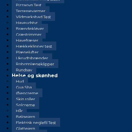
Pizzaovn Test
Terrassevarmer
Vildmarksbad Test
Haveudstyr
Brændekløver
Græstrimmer
Havefræser
Hækkeklipper test
Plænelufter
Ukrudtsbrænder
Robotplæneklipper
Rundsav
Helse og skønhed
Hud
Gua Sha
Øjencreme
Skin roller
Solcreme
Hår
Bølgejern
Elektrisk neglefil Test
Glattejern