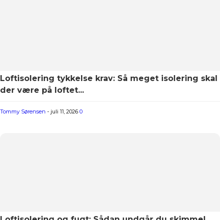
Loftisolering tykkelse krav: Så meget isolering skal
der være på loftet...
Tommy Sørensen
-
juli 11, 2026
0
Loftisolering og fugt: Sådan undgår du skimmel,