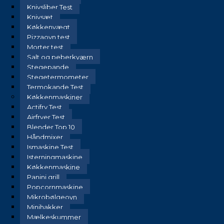
Knivsliber Test
Knivsæt
Køkkenvægt
Pizzaovn test
Morter test
Salt og peberkværn
Stegepande
Stegetermometer
Termokande Test
Køkkenmaskiner
Actifry Test
Airfryer Test
Blender Top 10
Håndmixer
Ismaskine Test
Isterningmaskine
Køkkenmaskine
Panini grill
Popcornmaskine
Mikrobølgeovn
Minihakker
Mælkeskummer