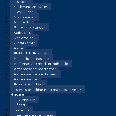
Riskoger
Sodavandsmaskine
Slow Juicer
Stavblender
Sous vide
Smoothie blender
Vaffeljern
Raclette grill
Æggekoger
Kaffe
Elektrisk kaffekværn
Kapsel kaffemaskine
Kaffemaskine med termokande
Kaffemaskine med timer
Kaffemaskine med kværn
Kaffemaskine
Espressomaskine
Espressomaskine med mælkeskummer
Haven
Havemøbler
Bålfad
Fuglehus
Hængekøje med stativ