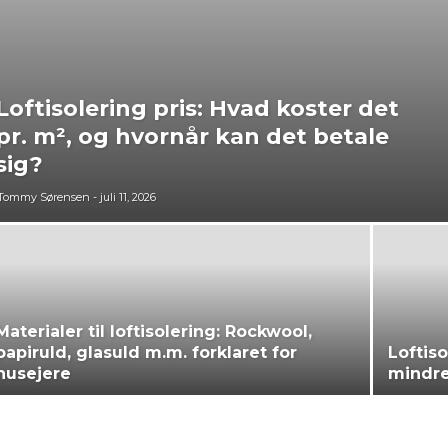
Loftisolering pris: Hvad koster det
pr. m², og hvornår kan det betale
sig?
Tommy Sørensen
-
juli 11, 2026
Materialer til loftisolering: Rockwool,
papiruld, glasuld m.m. forklaret for
Loftis
husejere
mindre