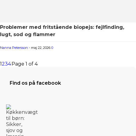
Problemer med fritstående biopejs: fejlfinding,
lugt, sod og flammer
Nanna Petersson
-
maj 22, 2026
0
1
2
3
4
Page 1 of 4
Find os på facebook