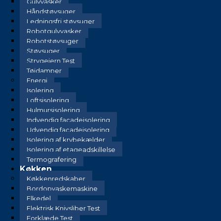
Gulvvasker
Håndstøvsuger
Ledningsfri støvsuger
Robotgulvvasker
Robotstøvsuger
Støvsuger
Strygejern Test
Tøjdamper
Energi
Isolering
Loftsisolering
Hulmursisolering
Indvendig facadeisolering
Udvendig facadeisolering
Isolering af krybekælder
Isolering af etageadskillelse
Termografering
Køkken
Køkkenredskaber
Bordopvaskemaskine
Elkedel
Elektrisk Knivsliber Test
Forklæde Test