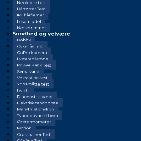
Negleolie test
Hårtørrer Test
IPL hårfjerner
Lusemiddel
Næsetrimmer
Sundhed og velvære
Hobby
Cykellås Test
GoPro kamera
Lysterapilampe
Power Bank Test
Symaskine
Vejrstation test
Yogamåtte test
Livsstil
Diagnostisk vægt
Elektrisk tandbørste
Menstruationskop
Tyngdedyne til børn
Øretermometer
Motion
Crosstrainer Test
Gåbånd Test