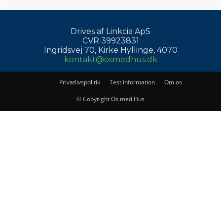
Drives af Linkcia ApS
CVR 39923831
Ingridsvej 70, Kirke Hyllinge, 4070
kontakt@osmedhus.dk
Privatlivspolitik
Test information
Om os
© Copyright Os med Hus