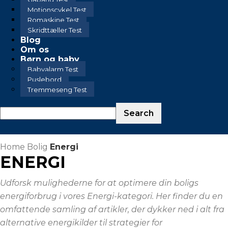
Motionscykel Test
Romaskine Test
Skridttæller Test
Blog
Om os
Børn og baby
Babyalarm Test
Puslebord
Tremmeseng Test
Home
Bolig
Energi
ENERGI
Udforsk mulighederne for at optimere din boligs
energiforbrug i vores Energi-kategori. Her finder du en
omfattende samling af artikler, der dykker ned i alt fra
alternative energikilder til strategier for