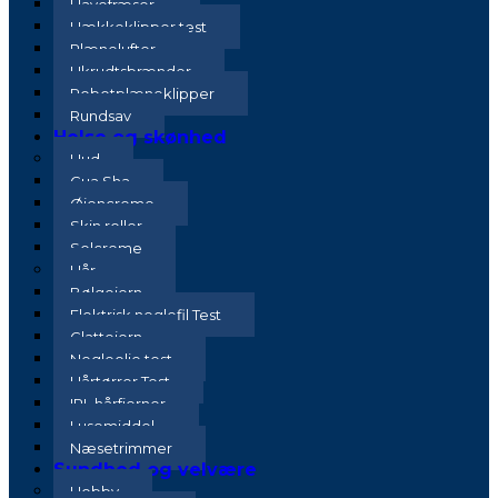
Havefræser
Hækkeklipper test
Plænelufter
Ukrudtsbrænder
Robotplæneklipper
Rundsav
Helse og skønhed
Hud
Gua Sha
Øjencreme
Skin roller
Solcreme
Hår
Bølgejern
Elektrisk neglefil Test
Glattejern
Negleolie test
Hårtørrer Test
IPL hårfjerner
Lusemiddel
Næsetrimmer
Sundhed og velvære
Hobby