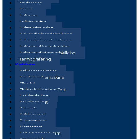
Tøjdamper
Energi
Isolering
Loftsisolering
Hulmursisolering
Indvendig facadeisolering
Udvendig facadeisolering
Isolering af krybekælder
Isolering af etageadskillelse
Termografering
Køkken
Køkkenredskaber
Bordopvaskemaskine
Elkedel
Elektrisk Knivsliber Test
Forklæde Test
Knivsliber Test
Knivsæt
Køkkenvægt
Pizzaovn test
Morter test
Salt og peberkværn