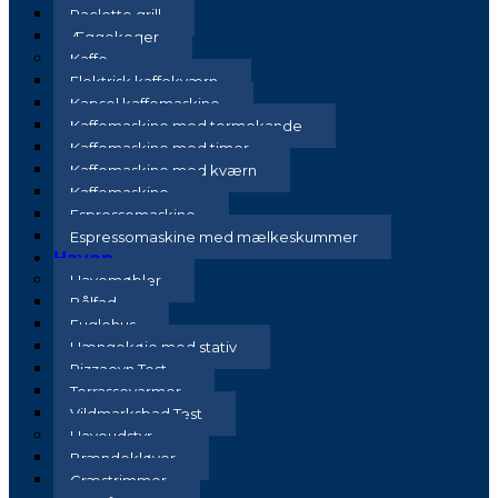
Raclette grill
Æggekoger
Kaffe
Elektrisk kaffekværn
Kapsel kaffemaskine
Kaffemaskine med termokande
Kaffemaskine med timer
Kaffemaskine med kværn
Kaffemaskine
Espressomaskine
Espressomaskine med mælkeskummer
Haven
Havemøbler
Bålfad
Fuglehus
Hængekøje med stativ
Pizzaovn Test
Terrassevarmer
Vildmarksbad Test
Haveudstyr
Brændekløver
Græstrimmer