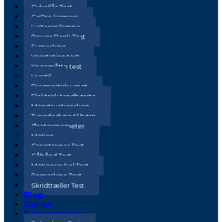
Cykellås Test
GoPro kamera
Lysterapilampe
Power Bank Test
Symaskine
Vejrstation test
Yogamåtte test
Livsstil
Diagnostisk vægt
Elektrisk tandbørste
Menstruationskop
Tyngdedyne til børn
Øretermometer
Motion
Crosstrainer Test
Gåbånd Test
Motionscykel Test
Romaskine Test
Skridttæller Test
Blog
Om os
Børn og baby