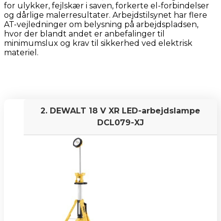
at købe et produkt via disse links, tjener jeg
for ulykker, fejlskær i saven, forkerte el-forbindelser
provision. Det koster dig ikke ekstra og er med til
og dårlige malerresultater. Arbejdstilsynet har flere
at finansiere arbejdet med at researche og skrive
AT-vejledninger om belysning på arbejdspladsen,
indholdet.
hvor der blandt andet er anbefalinger til
minimumslux og krav til sikkerhed ved elektrisk
Jeg synes, det er vigtigt at være ærlig om,
materiel.
hvordan jeg arbejder – så du ved, at jeg ikke selv
har haft alle produkterne i hænderne, men i
stedet samler og bearbejder tilgængelig viden
for at hjælpe dig med at træffe et informeret
valg.
2. DEWALT 18 V XR LED-arbejdslampe
Tak fordi du læser med på Osmedhus.dk!
DCL079-XJ