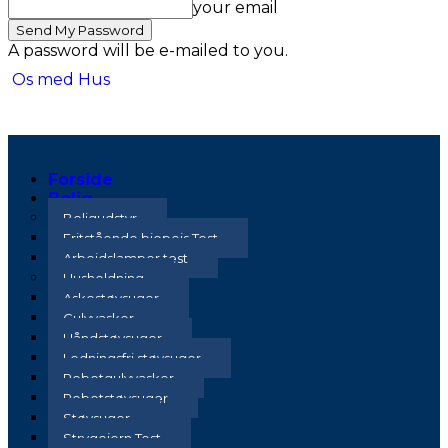
your email
A password will be e-mailed to you.
Os med Hus
Forside
Bolig
Boligudstyr
Fritstående biopejs Test
Arbejdslamper test
Husholdning
Askestøvsuger
Gulvvasker
Håndstøvsuger
Ledningsfri støvsuger
Robotgulvvasker
Robotstøvsuger
Støvsuger
Strygejern Test