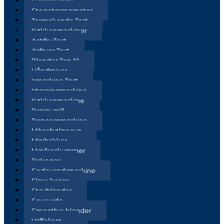
Stegepande
Stegetermometer
Termokande Test
Køkkenmaskiner
Actifry Test
Airfryer Test
Blender Top 10
Håndmixer
Ismaskine Test
Isterningmaskine
Køkkenmaskine
Panini grill
Popcornmaskine
Mikrobølgeovn
Minihakker
Mælkeskummer
Riskoger
Sodavandsmaskine
Slow Juicer
Stavblender
Sous vide
Smoothie blender
Vaffeljern