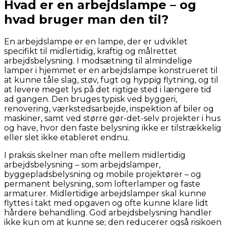
Hvad er en arbejdslampe – og
fra min side. Jeg elsker at dykke ned i produkter,
sammenligne muligheder og dele min research
hvad bruger man den til?
med andre, der også vil finde det bedste valg til
hjemmet.
En arbejdslampe er en lampe, der er udviklet
Jeg laver ikke fysiske tests af produkterne selv.
specifikt til midlertidig, kraftig og målrettet
Mine “tests” og anbefalinger er baseret på
arbejdsbelysning. I modsætning til almindelige
grundig research. Det betyder, at jeg læser
lamper i hjemmet er en arbejdslampe konstrueret til
producentoplysninger, forhandlerbeskrivelser,
at kunne tåle slag, støv, fugt og hyppig flytning, og til
brugeranmeldelser, ekspertvurderinger og
at levere meget lys på det rigtige sted i længere tid
andre offentligt tilgængelige kilder – både fra
ad gangen. Den bruges typisk ved byggeri,
danske og udenlandske hjemmesider. På den
renovering, værkstedsarbejde, inspektion af biler og
baggrund vurderer jeg fordele og ulemper ved
maskiner, samt ved større gør-det-selv projekter i hus
produkterne og giver mine personlige
og have, hvor den faste belysning ikke er tilstrækkelig
anbefalinger.
eller slet ikke etableret endnu.
Jeg bestræber mig på at give et godt overblik og
I praksis skelner man ofte mellem midlertidig
formidle information på en letforståelig måde.
arbejdsbelysning – som arbejdslamper,
Men jeg kan ikke garantere, at alle oplysninger
byggepladsbelysning og mobile projektører – og
altid er fuldstændigt opdaterede eller
permanent belysning, som lofterlamper og faste
dækkende.
armaturer. Midlertidige arbejdslamper skal kunne
flyttes i takt med opgaven og ofte kunne klare lidt
Jeg vil også gøre opmærksom på, at siden ofte
hårdere behandling. God arbejdsbelysning handler
indeholder links til forhandlere. Hvis du vælger
ikke kun om at kunne se; den reducerer også risikoen