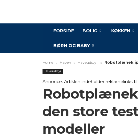
FORSIDE
BOLIG
KØKKEN
BØRN OG BABY
Home
Haven
Haveudstyr
Robotplæneklipp
Haveudstyr
Annonce: Artiklen indeholder reklamelinks ti
Robotplænekli
den store tes
modeller