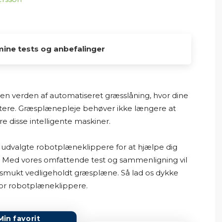
mine tests og anbefalinger
er her på Osmedhus.dk, er lavet udelukkende af
 dykke ned i produkter, sammenligne muligheder
 en verden af automatiseret græsslåning, hvor dine
så vil finde det bedste valg til hjemmet.
ttere. Græsplænepleje behøver ikke længere at
 disse intelligente maskiner.
erne selv. Mine “tests” og anbefalinger er baseret
jeg læser producentoplysninger,
e udvalgte robotplæneklippere for at hjælpe dig
lser, ekspertvurderinger og andre offentligt
ve. Med vores omfattende test og sammenligning vil
e og udenlandske hjemmesider. På den baggrund
g smukt vedligeholdt græsplæne. Så lad os dykke
produkterne og giver mine personlige
or robotplæneklippere.
overblik og formidle information på en
Min favorit