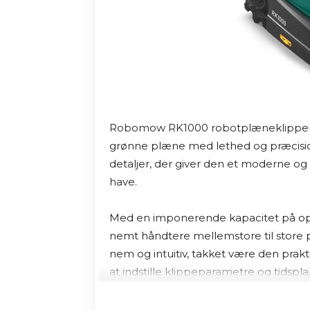
Robomow RK1000 robotplæneklipper er 
grønne plæne med lethed og præcision.
detaljer, der giver den et moderne og 
have.

Med en imponerende kapacitet på op 
nemt håndtere mellemstore til store p
nem og intuitiv, takket være den prakt
at indstille klippeparametre og tidspl
Robomow RK1000 leverer effektive og p