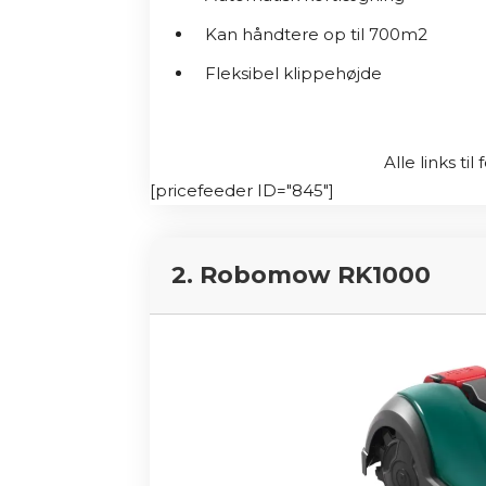
Bosch Indego M700 har også vundet an
Test 2021," hvilket vidner om dens kva
Kan håndtere op til 700m2
robotgræsslåmaskine kan du nyde en 
Fleksibel klippehøjde
græsslåning.
Alle links ti
[pricefeeder ID="845"]
2. Robomow RK1000