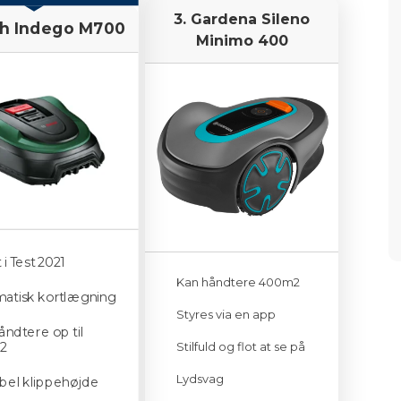
rantere, at alle oplysninger altid er fuldstændigt
3. Gardena Sileno
ch Indego M700
Minimo 400
en ofte indeholder links til forhandlere. Hvis du
s, tjener jeg provision. Det koster dig ikke ekstra
d at researche og skrive indholdet.
om, hvordan jeg arbejder – så du ved, at jeg ikke
erne, men i stedet samler og bearbejder
 at træffe et informeret valg.
dk!
i Test 2021
Kan håndtere 400m2
atisk kortlægning
Styres via en app
åndtere op til
2
Stilfuld og flot at se på
Lydsvag
ibel klippehøjde