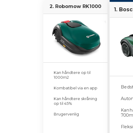
letforståelig måde. Men jeg kan ikke ga
2. Robomow RK1000
1. Bos
opdaterede eller dækkende.
Jeg vil også gøre opmærksom på, at sid
vælger at købe et produkt via disse link
og er med til at finansiere arbejdet me
Jeg synes, det er vigtigt at være ærlig 
selv har haft alle produkterne i hænd
tilgængelig viden for at hjælpe dig med
Kan håndtere op til
1000m2
Tak fordi du læser med på Osmedhus.
Bedst 
Kombatibel via en app
Autom
Kan håndtere skråning
op til 45%
Kan h
Brugervenlig
700m
Fleks