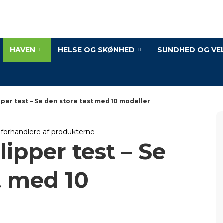
Os
med
Hus
HAVEN
HELSE OG SKØNHED
SUNDHED OG VE
er test – Se den store test med 10 modeller
l forhandlere af produkterne
pper test – Se
t med 10