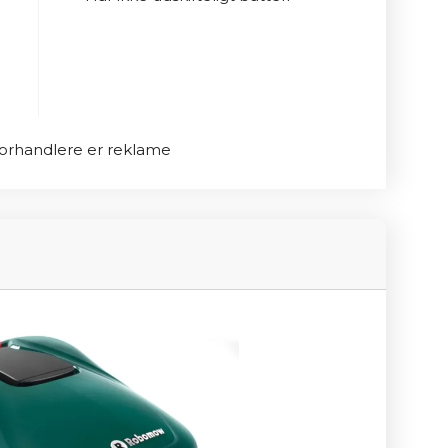
erkendelse fra Forbrugerrådet som "Bedst i 
litet og ydeevne. Med denne 
velplejet have uden besværet med manuel 
l forhandlere er reklame