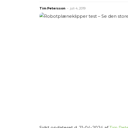
Tim Petersson
-
juli 4, 2019
Sidst opdateret d. 21-04-2024 af
Tim Pet