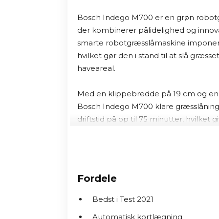
Bosch Indego M700 er en grøn robotgr
der kombinerer pålidelighed og inno
smarte robotgræsslåmaskine imponere
hvilket gør den i stand til at slå græss
haveareal.

Med en klippebredde på 19 cm og en
Bosch Indego M700 klare græsslåning
driftstid på op til 75 minutter, hvilket
tager sig af græsslåningen.

Derudover tilbyder denne robotgræsslåm
for klippehøjder, så du kan tilpasse 
Fordele
kan håndtere udfordrende terræn med e
ro i sindet, selv hvis din have har skrå
Bedst i Test 2021
Automatisk kortlægning