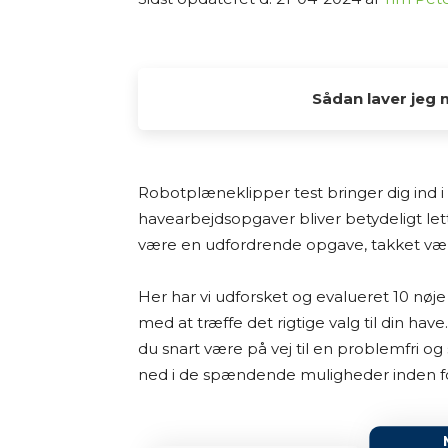
Sådan laver jeg 
Alle de tests og anbefalinger, du find
interesse fra min side. Jeg elsker at
Robotplæneklipper test bringer dig ind i
og dele min research med andre, der og
havearbejdsopgaver bliver betydeligt le
være en udfordrende opgave, takket være
Jeg laver ikke fysiske tests af produkt
på grundig research. Det betyder, at 
Her har vi udforsket og evalueret 10 nøj
forhandlerbeskrivelser, brugeranmelde
med at træffe det rigtige valg til din ha
tilgængelige kilder – både fra dansk
du snart være på vej til en problemfri o
vurderer jeg fordele og ulemper ved 
ned i de spændende muligheder inden f
anbefalinger.
Jeg bestræber mig på at give et godt 