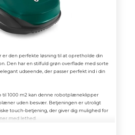
den perfekte løsning til at opretholde din 
 Den har en stilfuld grøn overflade med sorte 
elegant udseende, der passer perfekt ind i din 
til 1000 m2 kan denne robotplæneklipper 
læner uden besvær. Betjeningen er utroligt 
iske touch-betjening, der giver dig mulighed for 
aner med lethed.

ræcise klipperesultater, så din plæne altid ser 