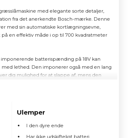
æsslåmaskine med elegante sorte detaljer, 
vation fra det anerkendte Bosch-mærke. Denne 
r med sin automatiske kortlægningsevne, 
et på en effektiv måde i op til 700 kvadratmeter 
 imponerende batterispænding på 18V kan 
 med lethed. Den imponerer også med en lang 
 giver dig mulighed for at slappe af, mens den 
askine fleksibilitet med sine tre indstillinger 
græsslængden efter dine præferencer. Maskinen 
Ulemper
n maksimal stigning på 27%, hvilket giver dig 
nende områder.

I den dyre ende
Har ikke udskifteligt batteri