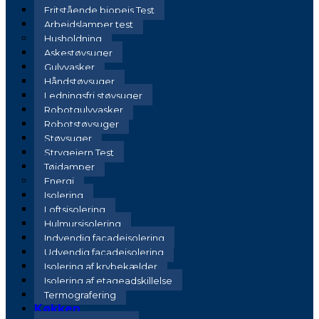
Fritstående biopejs Test
Arbejdslamper test
Husholdning
Askestøvsuger
Gulvvasker
Håndstøvsuger
Ledningsfri støvsuger
Robotgulvvasker
Robotstøvsuger
Støvsuger
Strygejern Test
Tøjdamper
Energi
Isolering
Loftsisolering
Hulmursisolering
Indvendig facadeisolering
Udvendig facadeisolering
Isolering af krybekælder
Isolering af etageadskillelse
Termografering
Køkken