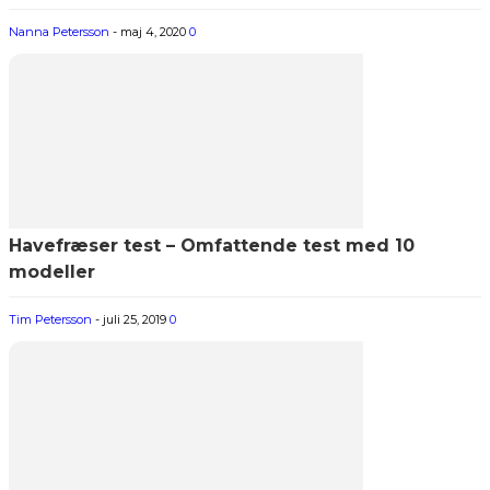
Nanna Petersson
-
maj 4, 2020
0
Havefræser test – Omfattende test med 10
modeller
Tim Petersson
-
juli 25, 2019
0