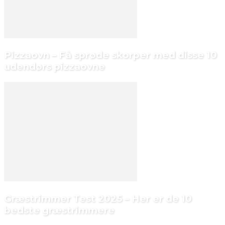
Pizzaovn – Få sprøde skorper med disse 10
udendørs pizzaovne
Græstrimmer Test 2025 – Her er de 10
bedste græstrimmere