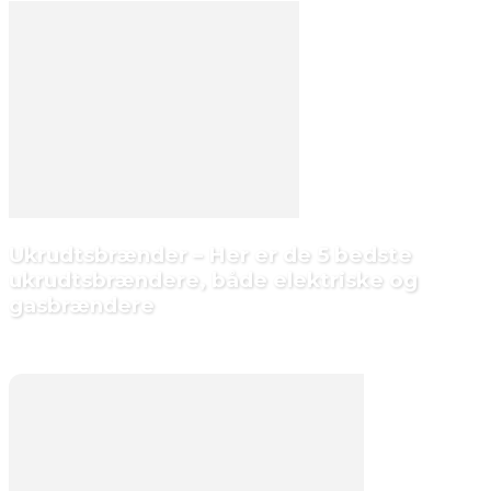
Ukrudtsbrænder – Her er de 5 bedste
ukrudtsbrændere, både elektriske og
gasbrændere