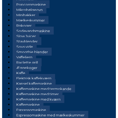
Popcornmaskine
Mikrobølgeovn
Minihakker
Mælkeskummer
Riskoger
Sodavandsmaskine
Slow Juicer
Stavblender
Sous vide
Smoothie blender
Vaffeljern
Raclette grill
Æggekoger
Kaffe
Elektrisk kaffekværn
Kapsel kaffemaskine
Kaffemaskine med termokande
Kaffemaskine med timer
Kaffemaskine med kværn
Kaffemaskine
Espressomaskine
Espressomaskine med mælkeskummer