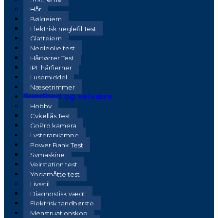
Hår
Bølgejern
Elektrisk neglefil Test
Glattejern
Negleolie test
Hårtørrer Test
IPL hårfjerner
Lusemiddel
Næsetrimmer
Sundhed og velvære
Hobby
Cykellås Test
GoPro kamera
Lysterapilampe
Power Bank Test
Symaskine
Vejrstation test
Yogamåtte test
Livsstil
Diagnostisk vægt
Elektrisk tandbørste
Menstruationskop