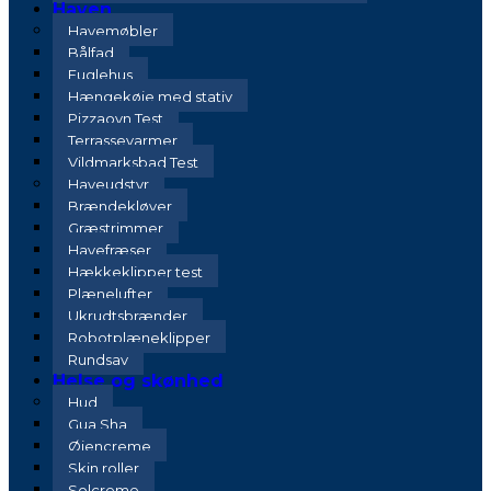
Haven
Havemøbler
Bålfad
Fuglehus
Hængekøje med stativ
Pizzaovn Test
Terrassevarmer
Vildmarksbad Test
Haveudstyr
Brændekløver
Græstrimmer
Havefræser
Hækkeklipper test
Plænelufter
Ukrudtsbrænder
Robotplæneklipper
Rundsav
Helse og skønhed
Hud
Gua Sha
Øjencreme
Skin roller
Solcreme