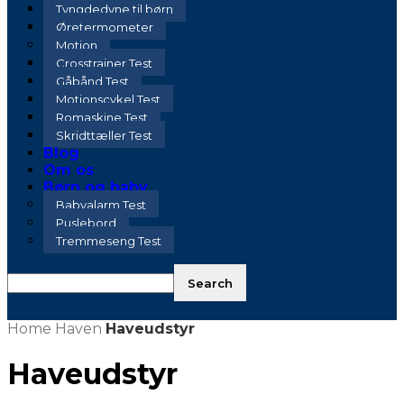
Tyngdedyne til børn
Øretermometer
Motion
Crosstrainer Test
Gåbånd Test
Motionscykel Test
Romaskine Test
Skridttæller Test
Blog
Om os
Børn og baby
Babyalarm Test
Puslebord
Tremmeseng Test
Home
Haven
Haveudstyr
Haveudstyr