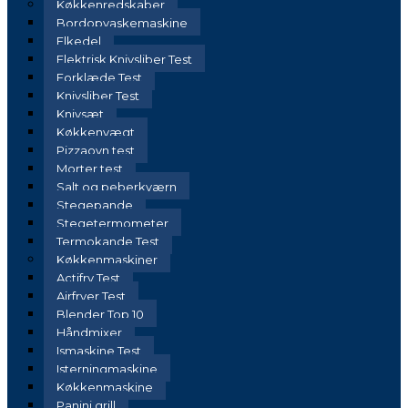
Køkkenredskaber
Bordopvaskemaskine
Elkedel
Elektrisk Knivsliber Test
Forklæde Test
Knivsliber Test
Knivsæt
Køkkenvægt
Pizzaovn test
Morter test
Salt og peberkværn
Stegepande
Stegetermometer
Termokande Test
Køkkenmaskiner
Actifry Test
Airfryer Test
Blender Top 10
Håndmixer
Ismaskine Test
Isterningmaskine
Køkkenmaskine
Panini grill