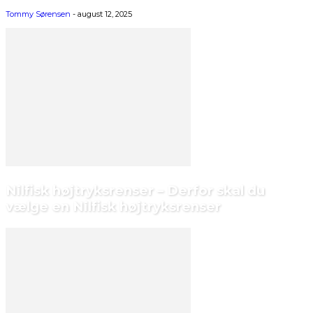
Tommy Sørensen
-
august 12, 2025
Nilfisk højtryksrenser – Derfor skal du
vælge en Nilfisk højtryksrenser