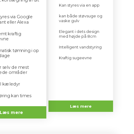
Kan styres via en app
kan både støvsuge og
tyres via Google
vaske gulv
ant eller Alexa
Elegant i dets design
emt kraftig
med højde på 8cm
evne
Intelligent vandstyring
atisk tømning i op
 dage
Kraftig sugeevne
r selv de mest
sede områder
il kæledyr
ring kan times
Læs mere
Læs mere