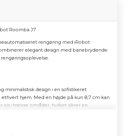
meautomatiseret rengøring med iRobot 
kombinerer elegant design med banebrydende 
 rengøringsoplevelse.
inimalistisk design i en sofistikeret 
i ethvert hjem.
Med en højde på kun 8,7 cm kan 
g i trange områder, hvilket sikrer en 
.
gent rengørin
PrecisionVision Navigation
: 