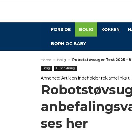
FORSIDE
BOLIG
KØKKEN
H
BØRN OG BABY
Home
Bolig
Robotstøvsuger Test 2025 – 8
Bolig
Husholdning
Annonce: Artiklen indeholder reklamelinks ti
Robotstøvsuge
anbefalingsv
ses her