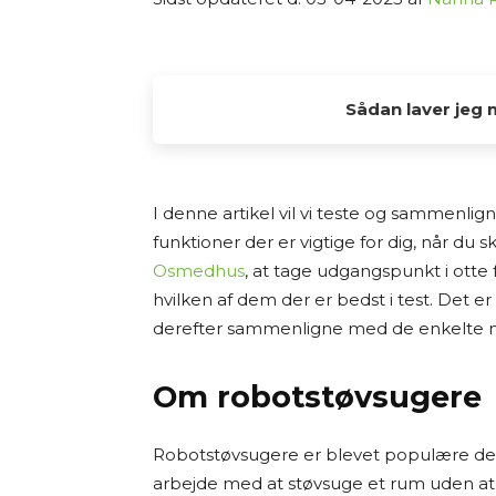
Sådan laver jeg 
Alle de tests og anbefalinger, du find
interesse fra min side. Jeg elsker at
I denne artikel vil vi teste og sammenligne
og dele min research med andre, der og
funktioner der er vigtige for dig, når du 
Osmedhus
, at tage udgangspunkt i otte
Jeg laver ikke fysiske tests af produkt
hvilken af dem der er bedst i test. Det er
på grundig research. Det betyder, at 
derefter sammenligne med de enkelte m
forhandlerbeskrivelser, brugeranmelde
tilgængelige kilder – både fra dansk
vurderer jeg fordele og ulemper ved 
Om robotstøvsugere
anbefalinger.
Robotstøvsugere er blevet populære de s
Jeg bestræber mig på at give et godt 
arbejde med at støvsuge et rum uden at 