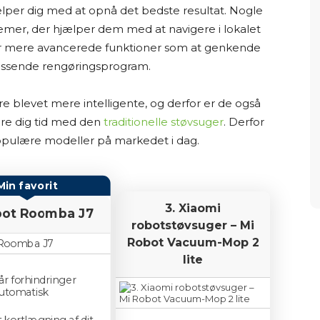
rantere, at alle oplysninger altid er fuldstændigt
ælper dig med at opnå det bedste resultat. Nogle
emer, der hjælper dem med at navigere i lokalet
ar mere avancerede funktioner som at genkende
en ofte indeholder links til forhandlere. Hvis du
 passende rengøringsprogram.
s, tjener jeg provision. Det koster dig ikke ekstra
d at researche og skrive indholdet.
e blevet mere intelligente, og derfor er de også
are dig tid med den
traditionelle støvsuger
. Derfor
om, hvordan jeg arbejder – så du ved, at jeg ikke
 populære modeller på markedet i dag.
erne, men i stedet samler og bearbejder
 at træffe et informeret valg.
Min favorit
3. Xiaomi
dk!
obot Roomba J7
robotstøvsuger – Mi
Robot Vacuum-Mop 2
lite
r forhindringer
automatisk
 kortlægning af dit