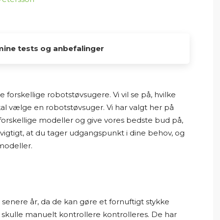
mine tests og anbefalinger
er her på Osmedhus.dk, er lavet udelukkende af
 dykke ned i produkter, sammenligne muligheder
 forskellige robotstøvsugere. Vi vil se på, hvilke
så vil finde det bedste valg til hjemmet.
skal vælge en robotstøvsuger. Vi har valgt her på
 forskellige modeller og give vores bedste bud på,
erne selv. Mine “tests” og anbefalinger er baseret
 vigtigt, at du tager udgangspunkt i dine behov, og
jeg læser producentoplysninger,
odeller.
lser, ekspertvurderinger og andre offentligt
e og udenlandske hjemmesider. På den baggrund
produkterne og giver mine personlige
enere år, da de kan gøre et fornuftigt stykke
overblik og formidle information på en
skulle manuelt kontrollere kontrolleres. De har