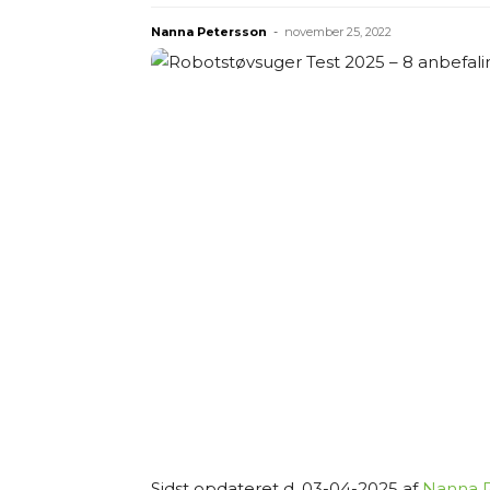
Nanna Petersson
-
november 25, 2022
Sidst opdateret d. 03-04-2025 af
Nanna P