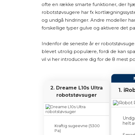
letforståelig måde. Men jeg kan ikke ga
ofte en række smarte funktioner, der hj
opdaterede eller dækkende.
robotstøvsugere har fx kortlægningssyst
og undgå hindringer. Andre modeller h
Jeg vil også gøre opmærksom på, at sid
forskellige typer gulve og aktivere det
vælger at købe et produkt via disse link
og er med til at finansiere arbejdet me
Indenfor de seneste år er robotstøvsuger
blevet utrolig populære, fordi de kan sp
Jeg synes, det er vigtigt at være ærlig 
vil vi her introducere dig for de 8 mest
selv har haft alle produkterne i hænd
tilgængelig viden for at hjælpe dig med
2. Dreame L10s Ultra
Tak fordi du læser med på Osmedhus.
1. iR
robotstøvsuger
Undgå
helt 
Kraftig sugeevne (5300
Pa)
Smart