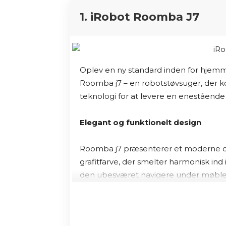
1. iRobot Roomba J7
Oplev en ny standard inden for hjem
Roomba j7 – en robotstøvsuger, der 
teknologi for at levere en enestående
Elegant og funktionelt design
Roomba j7 præsenterer et moderne og m
grafitfarve, der smelter harmonisk ind 
den ubesværet navigere under møbler o
omfattende rengøring af hele dit hjem
✓ 
Avancerede funktioner for intelli