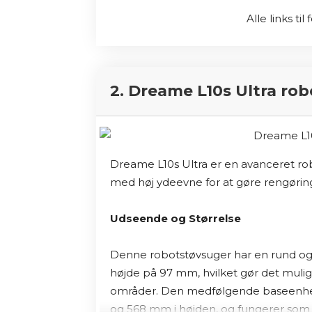
Base® Automatisk Smudsudsugning, so
Alle links ti
beholder i op til 60 dage. Dette minim
rengøringen endnu mere bekvem.
 ​

Intelligent og personlig rengørings
2. Dreame L10s Ultra ro
Roomba j7 tilpasser sig dine rengørin
såsom at øge rengøringsfrekvensen i 
fældningsperioder.
Du kan også indstil
Dreame L10s Ultra er en avanceret ro
du forlader hjemmet, og stoppe, når du v
med høj ydeevne for at gøre rengøri
kommer hjem til et rent hus.
 ​

Udseende og Størrelse
Ideel til kæledyrsejere
Denne robotstøvsuger har en rund og
Med Dual Multi-Surface gummibørster, 
højde på 97 mm, hvilket gør det muligt
til at undgå kæledyrsafføring, er Roo
områder.
Den medfølgende baseenhed
iRobot tilbyder endda Pet Owner Offici
og 568 mm i højden, og fungerer som en