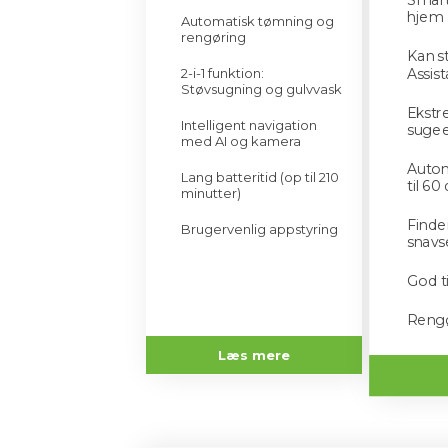
hjem
Automatisk tømning og
rengøring
Kan s
Assist
2-i-1 funktion:
Støvsugning og gulvvask
Ekstr
Intelligent navigation
suge
med AI og kamera
Autom
Lang batteritid (op til 210
til 60
minutter)
Finde
Brugervenlig appstyring
snav
God t
Rengø
Læs mere