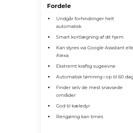
Roomba j7 er udstyret med et avancer
Fordele
forhindringer som ledninger, sko og kæ
længere behøver at rydde op, før støv
Undgår forhindringer helt
automatisk
✓ 
Imprint Smart Mapping
: 
Denne tekn
Smart kortlægning af dit hjem
hjem at kende og oprette detaljered
rengøringen af specifikke områder vi
Kan styres via Google Assistant ell
stemmekommandoer gennem kompati
Alexa
Ekstremt kraftig sugeevne
✓ 
Kraftfuldt 3-trins rengøringssys
Automatisk tømning i op til 60 da
Roomba 600-serien, kombineret med 
kantfejebørste, håndterer Roomba j7 ef
Finder selv de mest snavsede
og tæpper.
 ​

områder
God til kæledyr
✓ 
Dirt Detect-teknologi
: 
Sensorer re
sørger for en mere grundig rengøring 
Rengøring kan times
✓ 
Selvtømmende funktion
: 
Vælger d