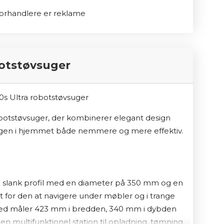
m gør, at støvsugeren selv tømmer sin 
l forhandlere er reklame
erer behovet for vedligeholdelse og gør 
assistent
botstøvsuger
gsvaner og kommer med personlige forslag, 
pollensæsonen eller under kæledyrs 
le den til automatisk at starte rengøringen, når 
botstøvsuger, der kombinerer elegant design 
ender tilbage, hvilket sikrer, at du altid 
ngen i hjemmet både nemmere og mere effektiv.
 slank profil med en diameter på 350 mm og en 
der forhindrer sammenfiltring af hår, og evnen 
 for den at navigere under møbler og i trange 
mba j7 det perfekte valg for hjem med kæledyr.
 måler 423 mm i bredden, 340 mm i dybden 
al Promise (P.O.O.P.): Hvis Roomba j7 ikke 
 multifunktionel station til opladning, tømning 