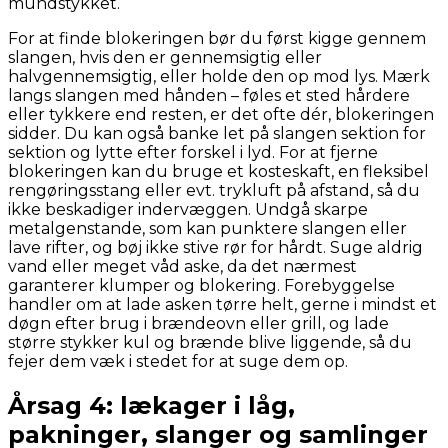
mundstykket.
For at finde blokeringen bør du først kigge gennem
slangen, hvis den er gennemsigtig eller
halvgennemsigtig, eller holde den op mod lys. Mærk
langs slangen med hånden – føles et sted hårdere
eller tykkere end resten, er det ofte dér, blokeringen
sidder. Du kan også banke let på slangen sektion for
sektion og lytte efter forskel i lyd. For at fjerne
blokeringen kan du bruge et kosteskaft, en fleksibel
rengøringsstang eller evt. trykluft på afstand, så du
ikke beskadiger indervæggen. Undgå skarpe
metalgenstande, som kan punktere slangen eller
lave rifter, og bøj ikke stive rør for hårdt. Suge aldrig
vand eller meget våd aske, da det nærmest
garanterer klumper og blokering. Forebyggelse
handler om at lade asken tørre helt, gerne i mindst et
døgn efter brug i brændeovn eller grill, og lade
større stykker kul og brænde blive liggende, så du
fejer dem væk i stedet for at suge dem op.
Årsag 4: lækager i låg,
pakninger, slanger og samlinger