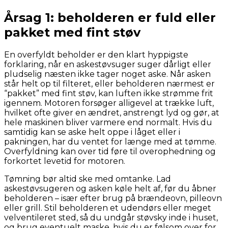
Årsag 1: beholderen er fuld eller
pakket med fint støv
En overfyldt beholder er den klart hyppigste
forklaring, når en askestøvsuger suger dårligt eller
pludselig næsten ikke tager noget aske. Når asken
står helt op til filteret, eller beholderen nærmest er
“pakket” med fint støv, kan luften ikke strømme frit
igennem. Motoren forsøger alligevel at trække luft,
hvilket ofte giver en ændret, anstrengt lyd og gør, at
hele maskinen bliver varmere end normalt. Hvis du
samtidig kan se aske helt oppe i låget eller i
pakningen, har du ventet for længe med at tømme.
Overfyldning kan over tid føre til overophedning og
forkortet levetid for motoren.
Tømning bør altid ske med omtanke. Lad
askestøvsugeren og asken køle helt af, før du åbner
beholderen – især efter brug på brændeovn, pilleovn
eller grill. Stil beholderen et udendørs eller meget
velventileret sted, så du undgår støvsky inde i huset,
og brug eventuelt maske, hvis du er følsom over for