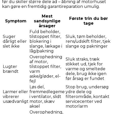
før du skiller større dele ad – åbning af motorhuset
kan gøre en fremtidig garantireparation umulig.
Mest
Første trin du bør
Symptom
sandsynlige
tage
årsager
Fuld beholder,
Suger
tilstoppet filter,
Sluk, tøm beholder,
dårligt eller
blokering i
rens/udskift filter, tjek
slet ikke
slange, lækage i
slange og pakninger
låg/pakning
Overophedning
Sluk straks, træk
af motor,
stikket ud, tjek for
Lugter
tilstoppet filter,
varme og smeltede
brændt
varm
dele, brug ikke igen
aske/gløder, el-
før årsag er fundet
fejl
Løs del,
Stop brug, undersøg
Larmer eller
fremmedlegeme
ydre dele og
vibrerer
i ventilator, slidt
filterområde, kontakt
usædvanligt
motor, skæv
servicecenter ved
aksel
motorlarm
Overophedning,