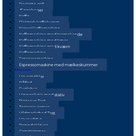
Raclette grill
Æggekoger
Kaffe
Elektrisk kaffekværn
Kapsel kaffemaskine
Kaffemaskine med termokande
Kaffemaskine med timer
Kaffemaskine med kværn
Kaffemaskine
Espressomaskine
Espressomaskine med mælkeskummer
Haven
Havemøbler
Bålfad
Fuglehus
Hængekøje med stativ
Pizzaovn Test
Terrassevarmer
Vildmarksbad Test
Haveudstyr
Brændekløver
Græstrimmer