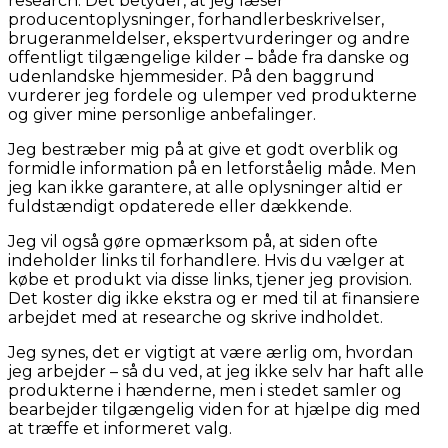
research. Det betyder, at jeg læser
producentoplysninger, forhandlerbeskrivelser,
brugeranmeldelser, ekspertvurderinger og andre
offentligt tilgængelige kilder – både fra danske og
udenlandske hjemmesider. På den baggrund
vurderer jeg fordele og ulemper ved produkterne
og giver mine personlige anbefalinger.
Jeg bestræber mig på at give et godt overblik og
formidle information på en letforståelig måde. Men
jeg kan ikke garantere, at alle oplysninger altid er
fuldstændigt opdaterede eller dækkende.
Jeg vil også gøre opmærksom på, at siden ofte
indeholder links til forhandlere. Hvis du vælger at
købe et produkt via disse links, tjener jeg provision.
Det koster dig ikke ekstra og er med til at finansiere
arbejdet med at researche og skrive indholdet.
Jeg synes, det er vigtigt at være ærlig om, hvordan
jeg arbejder – så du ved, at jeg ikke selv har haft alle
produkterne i hænderne, men i stedet samler og
bearbejder tilgængelig viden for at hjælpe dig med
at træffe et informeret valg.