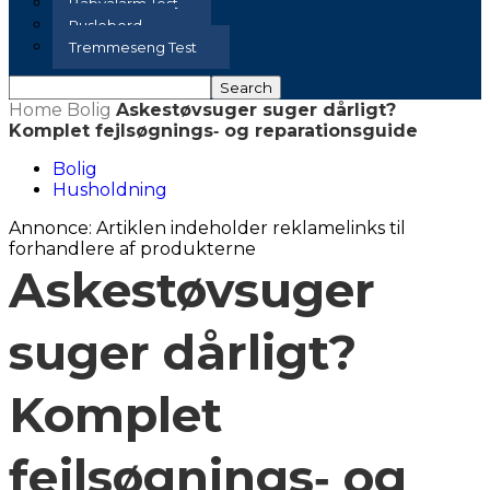
Babyalarm Test
Puslebord
Tremmeseng Test
Home
Bolig
Askestøvsuger suger dårligt?
Komplet fejlsøgnings‑ og reparationsguide
Bolig
Husholdning
Annonce: Artiklen indeholder reklamelinks til
forhandlere af produkterne
Askestøvsuger
suger dårligt?
Komplet
fejlsøgnings‑ og