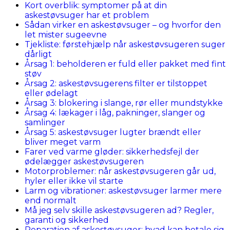
Kort overblik: symptomer på at din
askestøvsuger har et problem
Sådan virker en askestøvsuger – og hvorfor den
let mister sugeevne
Tjekliste: førstehjælp når askestøvsugeren suger
dårligt
Årsag 1: beholderen er fuld eller pakket med fint
støv
Årsag 2: askestøvsugerens filter er tilstoppet
eller ødelagt
Årsag 3: blokering i slange, rør eller mundstykke
Årsag 4: lækager i låg, pakninger, slanger og
samlinger
Årsag 5: askestøvsuger lugter brændt eller
bliver meget varm
Farer ved varme gløder: sikkerhedsfejl der
ødelægger askestøvsugeren
Motorproblemer: når askestøvsugeren går ud,
hyler eller ikke vil starte
Larm og vibrationer: askestøvsuger larmer mere
end normalt
Må jeg selv skille askestøvsugeren ad? Regler,
garanti og sikkerhed
Reparation af askestøvsuger: hvad kan betale sig