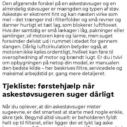
Den afgørende forskel på en askestøvsuger og en
almindelig støvsuger er mængden og typen af støv.
Askestøv er ekstremt fint og kan næsten virke som
mel – det trænger ind i filterfolder og små revner og
danner hurtigt et tæt lag, som blokerer luftflowet.
Hvis der samtidig er små lækager i låg, pakninger eller
samlinger, vil motoren køre og larme, men suget
forsvinder delvist ud i rummet i stedet for gennem
slangen. Dårlig luftcirkulation betyder også, at
motoren ikke køles ordentligt, hvilket kan føre til
overophedning af motor og brændt lugt. Er du i tvivl
om opbygningen på netop din model, er manualen
den bedste kilde – her beskrives filtre, servicedele og
maksimal arbejdstid pr. gang mere detaljeret.
Tjekliste: førstehjælp når
askestøvsugeren suger dårligt
Når du oplever, at din askestøvsuger mister
sugeevne, er det smartest at starte med nogle enkle,
sikre tjek. Begynd altid visuelt: er beholderen fyldt
helt op til filteret, eller ligger der et tykt lag aske