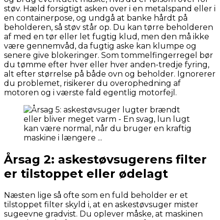
støv. Hæld forsigtigt asken over i en metalspand eller i
en containerpose, og undgå at banke hårdt på
beholderen, så støv står op. Du kan tørre beholderen
af med en tør eller let fugtig klud, men den må ikke
være gennemvåd, da fugtig aske kan klumpe og
senere give blokeringer. Som tommelfingerregel bør
du tømme efter hver eller hver anden-tredje fyring,
alt efter størrelse på både ovn og beholder. Ignorerer
du problemet, risikerer du overophedning af
motoren og i værste fald egentlig motorfejl.
Årsag 2: askestøvsugerens filter
er tilstoppet eller ødelagt
Næsten lige så ofte som en fuld beholder er et
tilstoppet filter skyld i, at en askestøvsuger mister
sugeevne gradvist. Du oplever måske, at maskinen