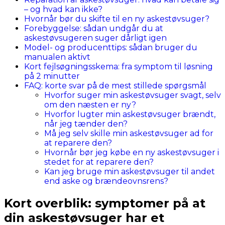
– og hvad kan ikke?
Hvornår bør du skifte til en ny askestøvsuger?
Forebyggelse: sådan undgår du at
askestøvsugeren suger dårligt igen
Model- og producenttips: sådan bruger du
manualen aktivt
Kort fejlsøgningsskema: fra symptom til løsning
på 2 minutter
FAQ: korte svar på de mest stillede spørgsmål
Hvorfor suger min askestøvsuger svagt, selv
om den næsten er ny?
Hvorfor lugter min askestøvsuger brændt,
når jeg tænder den?
Må jeg selv skille min askestøvsuger ad for
at reparere den?
Hvornår bør jeg købe en ny askestøvsuger i
stedet for at reparere den?
Kan jeg bruge min askestøvsuger til andet
end aske og brændeovnsrens?
Kort overblik: symptomer på at
din askestøvsuger har et