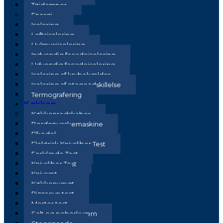
Tøjdamper
Energi
Isolering
Loftsisolering
Hulmursisolering
Indvendig facadeisolering
Udvendig facadeisolering
Isolering af krybekælder
Isolering af etageadskillelse
Termografering
Køkken
Køkkenredskaber
Bordopvaskemaskine
Elkedel
Elektrisk Knivsliber Test
Forklæde Test
Knivsliber Test
Knivsæt
Køkkenvægt
Pizzaovn test
Morter test
Salt og peberkværn