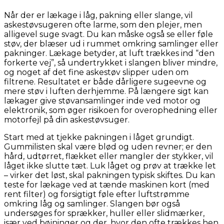
Når der er lækage i låg, pakning eller slange, vil
askestøvsugeren ofte larme, som den plejer, men
alligevel suge svagt. Du kan måske også se eller føle
støv, der blæser ud i rummet omkring samlinger eller
pakninger. Lækage betyder, at luft trækkes ind “den
forkerte vej”, så undertrykket i slangen bliver mindre,
og noget af det fine askestøv slipper uden om
filtrene. Resultatet er både dårligere sugeevne og
mere støv i luften derhjemme. På længere sigt kan
lækager give støvansamlinger inde ved motor og
elektronik, som øger risikoen for overophedning eller
motorfejl på din askestøvsuger.
Start med at tjekke pakningen i låget grundigt.
Gummilisten skal være blød og uden revner; er den
hård, udtørret, flækket eller mangler der stykker, vil
låget ikke slutte tæt. Luk låget og prøv at trække let
– virker det løst, skal pakningen typisk skiftes. Du kan
teste for lækage ved at tænde maskinen kort (med
rent filter) og forsigtigt føle efter luftstrømme
omkring låg og samlinger. Slangen bør også
undersøges for sprækker, huller eller slidmærker,
især ved bøjninger og der, hvor den ofte trækkes hen