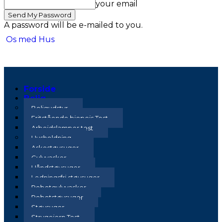
your email
A password will be e-mailed to you.
Os med Hus
Forside
Bolig
Boligudstyr
Fritstående biopejs Test
Arbejdslamper test
Husholdning
Askestøvsuger
Gulvvasker
Håndstøvsuger
Ledningsfri støvsuger
Robotgulvvasker
Robotstøvsuger
Støvsuger
Strygejern Test