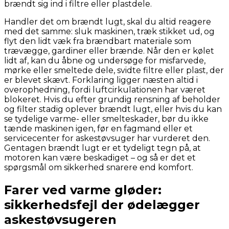
brændt sig ind i filtre eller plastdele.
Handler det om brændt lugt, skal du altid reagere
med det samme: sluk maskinen, træk stikket ud, og
flyt den lidt væk fra brændbart materiale som
trævægge, gardiner eller brænde. Når den er kølet
lidt af, kan du åbne og undersøge for misfarvede,
mørke eller smeltede dele, svidte filtre eller plast, der
er blevet skævt. Forklaring ligger næsten altid i
overophedning, fordi luftcirkulationen har været
blokeret. Hvis du efter grundig rensning af beholder
og filter stadig oplever brændt lugt, eller hvis du kan
se tydelige varme- eller smelteskader, bør du ikke
tænde maskinen igen, før en fagmand eller et
servicecenter for askestøvsuger har vurderet den.
Gentagen brændt lugt er et tydeligt tegn på, at
motoren kan være beskadiget – og så er det et
spørgsmål om sikkerhed snarere end komfort.
Farer ved varme gløder:
sikkerhedsfejl der ødelægger
askestøvsugeren