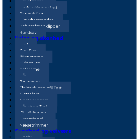
Havefræser
Hækkeklipper test
Plænelufter
Ukrudtsbrænder
Robotplæneklipper
Rundsav
Helse og skønhed
Hud
Gua Sha
Øjencreme
Skin roller
Solcreme
Hår
Bølgejern
Elektrisk neglefil Test
Glattejern
Negleolie test
Hårtørrer Test
IPL hårfjerner
Lusemiddel
Næsetrimmer
Sundhed og velvære
Hobby