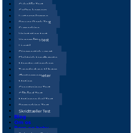
Cykellås Test
GoPro kamera
Lysterapilampe
Power Bank Test
Symaskine
Vejrstation test
Yogamåtte test
Livsstil
Diagnostisk vægt
Elektrisk tandbørste
Menstruationskop
Tyngdedyne til børn
Øretermometer
Motion
Crosstrainer Test
Gåbånd Test
Motionscykel Test
Romaskine Test
Skridttæller Test
Blog
Om os
Børn og baby