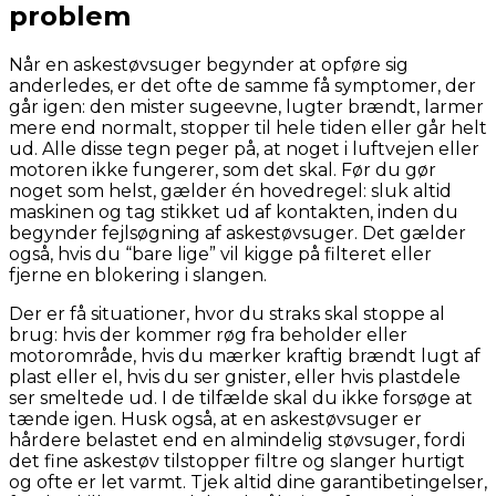
problem
Når en askestøvsuger begynder at opføre sig
anderledes, er det ofte de samme få symptomer, der
går igen: den mister sugeevne, lugter brændt, larmer
mere end normalt, stopper til hele tiden eller går helt
ud. Alle disse tegn peger på, at noget i luftvejen eller
motoren ikke fungerer, som det skal. Før du gør
noget som helst, gælder én hovedregel: sluk altid
maskinen og tag stikket ud af kontakten, inden du
begynder fejlsøgning af askestøvsuger. Det gælder
også, hvis du “bare lige” vil kigge på filteret eller
fjerne en blokering i slangen.
Der er få situationer, hvor du straks skal stoppe al
brug: hvis der kommer røg fra beholder eller
motorområde, hvis du mærker kraftig brændt lugt af
plast eller el, hvis du ser gnister, eller hvis plastdele
ser smeltede ud. I de tilfælde skal du ikke forsøge at
tænde igen. Husk også, at en askestøvsuger er
hårdere belastet end en almindelig støvsuger, fordi
det fine askestøv tilstopper filtre og slanger hurtigt
og ofte er let varmt. Tjek altid dine garantibetingelser,