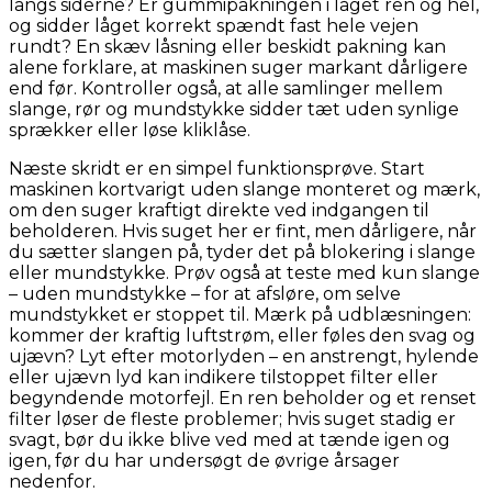
langs siderne? Er gummipakningen i låget ren og hel,
og sidder låget korrekt spændt fast hele vejen
rundt? En skæv låsning eller beskidt pakning kan
alene forklare, at maskinen suger markant dårligere
end før. Kontroller også, at alle samlinger mellem
slange, rør og mundstykke sidder tæt uden synlige
sprækker eller løse kliklåse.
Næste skridt er en simpel funktionsprøve. Start
maskinen kortvarigt uden slange monteret og mærk,
om den suger kraftigt direkte ved indgangen til
beholderen. Hvis suget her er fint, men dårligere, når
du sætter slangen på, tyder det på blokering i slange
eller mundstykke. Prøv også at teste med kun slange
– uden mundstykke – for at afsløre, om selve
mundstykket er stoppet til. Mærk på udblæsningen:
kommer der kraftig luftstrøm, eller føles den svag og
ujævn? Lyt efter motorlyden – en anstrengt, hylende
eller ujævn lyd kan indikere tilstoppet filter eller
begyndende motorfejl. En ren beholder og et renset
filter løser de fleste problemer; hvis suget stadig er
svagt, bør du ikke blive ved med at tænde igen og
igen, før du har undersøgt de øvrige årsager
nedenfor.