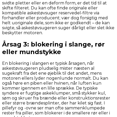
svidte pletter eller en deform form, er det tid til at
skifte filteret. Du kan ofte finde originale eller
kompatible askestøvsuger reservedel-filtre via
forhandler eller producent; vær dog forsigtig med
helt uoriginale dele, som ikke er godkendt – de kan
svigte, så askestøvsugeren suger dårligt eller slet ikke
beskytter motoren.
Årsag 3: blokering i slange, rør
eller mundstykke
En blokering i slangen er typisk årsagen, når
askestøvsugeren pludselig mister næsten al
sugekraft fra det ene øjeblik til det andet, mens
motoren ellers lyder nogenlunde normalt. Du kan
også høre en piben eller hvinen, når luften kun
kommer igennem en lille sprække. De typiske
syndere er fugtige askeklumper, små stykker kul,
søm og skruer fra brænde eller konstruktionsrester
eller større brændesplinter, der har kilet sig fast. I
pillefyr og -ovne ser man ofte sammenklumpede
rester fra piller, som blokerer i de smallere rør eller i