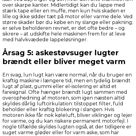
over skarpe kanter. Midlertidigt kan du lappe med
stærk tape eller en muffe, men kun hvis skaden er
lille og ikke sidder tæt på motor eller varme dele. Ved
større skader bør du købe en ny slange eller pakning;
er selve beholderen revnet, er det ofte bedre – og
sikrere – at udskifte hele maskinen frem for at leve
med halvkvædede lappeløsninger.
Årsag 5: askestøvsuger lugter
brændt eller bliver meget varm
En svag, lun lugt kan være normal, når du bruger en
kraftig maskine i længere tid, men en tydelig brændt
lugt af plast, gummi eller el-isolering er altid et
faresignal. Ofte hænger brændt lugt sammen med
overophedning af motoren, som igen næsten altid
skyldes dårlig luftcirkulation: tilstoppet filter, fuld
beholder eller kraftig blokering i slangen. Hvis
motoren ikke får nok køleluft, bliver viklinger og lejer
for varme, og du kan risikere permanent motorfejl. I
nogle tilfælde skyldes lugten også, at der tidligere er
suget varme gløder eller for varm aske, som har