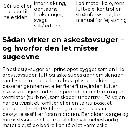
intern sikring,
Lad motor køle, rens
Går ud eller
gentagne
luftveje, kontroller
stopper til
blokeringer,
strømforsyning, læs
hele tiden
svagt
manual for fejlvisning
stik/ledning
Sådan virker en askestøvsuger –
og hvorfor den let mister
sugeevne
En askestøvsuger er i princippet bygget som en lille
grovstøvsuger: luft og aske suges gennem slangen,
samles i en metal- eller robust plastbeholder og
passerer gennem et eller flere filtre, inden luften
blæses ud igen. Inde i toppen sidder motoren og en
ventilator (turbine), som skaber undertryk. På vejen
har du typisk et forfilter eller en tekstilpose, et
patron- eller HEPA-filter og måske et ekstra
beskyttelsesfilter foran motoren. Beholder, slange og
mundstykke er ofte i metal eller varmebestandigt
materiale, så de bedre kan tåle let varm aske.