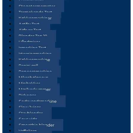
Stegepande
Stegetermometer
Termokande Test
Køkkenmaskiner
Actifry Test
Airfryer Test
Blender Top 10
Håndmixer
Ismaskine Test
Isterningmaskine
Køkkenmaskine
Panini grill
Popcornmaskine
Mikrobølgeovn
Minihakker
Mælkeskummer
Riskoger
Sodavandsmaskine
Slow Juicer
Stavblender
Sous vide
Smoothie blender
Vaffeljern