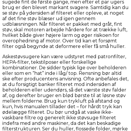
sugede fint de første gange, men efter et par ugers
brug er den blevet markant svagere. Samtidig kan du
se støv på ydersiden af filteret eller opleve, at noget
af det fine støv blæser ud igen gennem
udblæsningen. Når filteret er pakket med gråt, fint
støv, skal motoren arbejde hårdere for at trække luft,
hvilket både giver højere larm og øger risikoen for
overophedning af motor. Over tid kan et forsømt
filter også begynde at deformere eller få små huller.
Askestøvsugere kan være udstyret med patronfilter,
HEPA-filter, tekstilposer eller forskellige
kombinationer. De sidder typisk lige over beholderen
eller som en “hat” inde i låg/ top. Rensning bør altid
ske efter producentens anvisning. Ofte anbefales det,
at du forsigtigt banker filteret mod indersiden af
beholderen eller udendørs, så det værste støv falder
af, og derefter bruger en blød børste til at løsne støv
mellem folderne. Brug kun trykluft på afstand og
kun, hvis manualen tillader det – for hårdt tryk kan
ødelægge filteret. Du bør undgå at vaske ikke-
vaskbare filtre og generelt ikke støvsuge filteret
indefra med andre maskiner, da det kan beskadige
filterstrukturen. Ser du huller, flossede folder, mørke