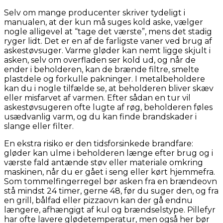
Selv om mange producenter skriver tydeligt i
manualen, at der kun må suges kold aske, vælger
nogle alligevel at “tage det værste”, mens det stadig
ryger lidt. Det er en af de farligste vaner ved brug af
askestøvsuger. Varme gløder kan nemt ligge skjult i
asken, selv om overfladen ser kold ud, og når de
ender i beholderen, kan de brænde filtre, smelte
plastdele og forkulle pakninger. I metalbeholdere
kan du i nogle tilfælde se, at beholderen bliver skæv
eller misfarvet af varmen. Efter sådan en tur vil
askestøvsugeren ofte lugte af røg, beholderen føles
usædvanlig varm, og du kan finde brandskader i
slange eller filter.
En ekstra risiko er den tidsforsinkede brandfare:
gløder kan ulme i beholderen længe efter brug og i
værste fald antænde støv eller materiale omkring
maskinen, når du er gået i seng eller kørt hjemmefra.
Som tommelfingerregel bør asken fra en brændeovn
stå mindst 24 timer, gerne 48, før du suger den, og fra
en grill, bålfad eller pizzaovn kan der gå endnu
længere, afhængigt af kul og brændselstype. Pillefyr
har ofte lavere glødetemperatur, men også her bør