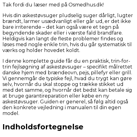
Tak fordi du læser med på Osmedhus.dk!
Hvis din askestøvsuger pludselig suger dårligt, lugter
brændt, larmer usædvanligt eller går ud, er det ikke
bare irriterende – det kan også være et tegn på
begyndende skader eller i værste fald brandfare.
Heldigvis kan langt de fleste problemer findes og
løses med nogle enkle trin, hvis du går systematisk til
værks og holder hovedet koldt.
I denne komplette guide får du en praktisk, trin-for-
trin fejlsøgning af askestøvsuger – specifikt målrettet
danske hjem med brændeovn, pejs, pillefyr eller grill.
Vi gennemgår de typiske fejl, hvad du trygt kan gøre
selv, hvornår du skal stoppe og trække stikket ud
med det samme, og hvornår det bedst kan betale sig
at bruge garantireparation eller købe en ny
askestøvsuger. Guiden er generel, så følg altid også
den konkrete vejledning i manualen til din egen
model.
Indholdsfortegnelse