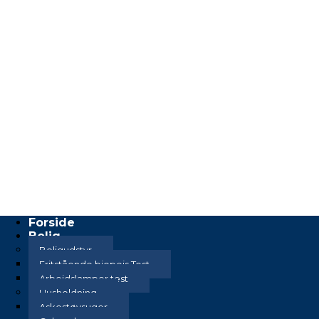
Forside
Bolig
Boligudstyr
Fritstående biopejs Test
Arbejdslamper test
Husholdning
Askestøvsuger