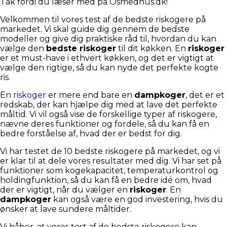
Tak fordi du læser med på Osmedhus.dk!
Velkommen til vores test af de bedste riskogere på
markedet. Vi skal guide dig gennem de bedste
modeller og give dig praktiske råd til, hvordan du kan
vælge den
bedste riskoger
til dit køkken. En
riskoger
er et must-have i ethvert køkken, og det er vigtigt at
vælge den rigtige, så du kan nyde det perfekte kogte
ris.
En
riskoger
er mere end bare en
dampkoger
, det er et
redskab, der kan hjælpe dig med at lave det perfekte
måltid. Vi vil også vise de forskellige typer af riskogere,
nævne deres funktioner og fordele, så du kan få en
bedre forståelse af, hvad der er bedst for dig.
Vi har testet de 10 bedste riskogere på markedet, og vi
er klar til at dele vores resultater med dig. Vi har set på
funktioner som kogekapacitet, temperaturkontrol og
holdingfunktion, så du kan få en bedre idé om, hvad
der er vigtigt, når du vælger en
riskoger
. En
dampkoger
kan også være en god investering, hvis du
ønsker at lave sundere måltider.
Vi håber, at vores test af de bedste riskogere kan