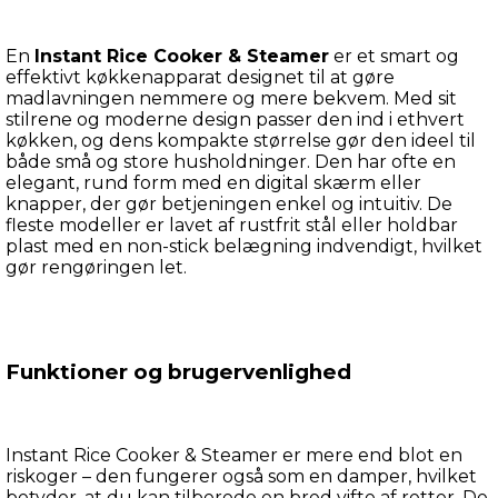
En 
Instant Rice Cooker & Steamer
 er et smart og 
effektivt køkkenapparat designet til at gøre 
madlavningen nemmere og mere bekvem. Med sit 
stilrene og moderne design passer den ind i ethvert 
køkken, og dens kompakte størrelse gør den ideel til 
både små og store husholdninger. Den har ofte en 
elegant, rund form med en digital skærm eller 
knapper, der gør betjeningen enkel og intuitiv. De 
fleste modeller er lavet af rustfrit stål eller holdbar 
plast med en non-stick belægning indvendigt, hvilket 
gør rengøringen let.
Funktioner og brugervenlighed
Instant Rice Cooker & Steamer er mere end blot en 
riskoger – den fungerer også som en damper, hvilket 
betyder, at du kan tilberede en bred vifte af retter. De 