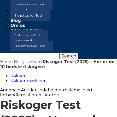
Motionscykel Test
Romaskine Test
Skridttæller Test
Blog
Om os
Børn og baby
Babyalarm Test
Puslebord
Tremmeseng Test
Home
Bolig
Køkken
Riskoger Test (2025) – Her er de
10 bedste riskogere
Køkken
Køkkenmaskiner
Annonce: Artiklen indeholder reklamelinks til
forhandlere af produkterne
Riskoger Test