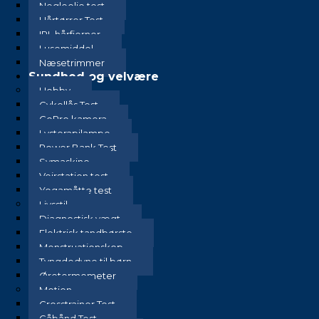
Negleolie test
Hårtørrer Test
IPL hårfjerner
Lusemiddel
Næsetrimmer
Sundhed og velvære
Hobby
Cykellås Test
GoPro kamera
Lysterapilampe
Power Bank Test
Symaskine
Vejrstation test
Yogamåtte test
Livsstil
Diagnostisk vægt
Elektrisk tandbørste
Menstruationskop
Tyngdedyne til børn
Øretermometer
Motion
Crosstrainer Test
Gåbånd Test