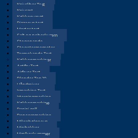
Knivsliber Test
Knivsæt
Køkkenvægt
Pizzaovn test
Morter test
Salt og peberkværn
Stegepande
Stegetermometer
Termokande Test
Køkkenmaskiner
Actifry Test
Airfryer Test
Blender Top 10
Håndmixer
Ismaskine Test
Isterningmaskine
Køkkenmaskine
Panini grill
Popcornmaskine
Mikrobølgeovn
Minihakker
Mælkeskummer