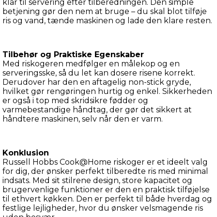
klar til servering efter tilberedningen. Den simple 
betjening gør den nem at bruge – du skal blot tilføje 
ris og vand, tænde maskinen og lade den klare resten.
Tilbehør og Praktiske Egenskaber
Med riskogeren medfølger en målekop og en 
serveringsske, så du let kan dosere risene korrekt. 
Derudover har den en aftagelig non-stick gryde, 
hvilket gør rengøringen hurtig og enkel. Sikkerheden 
er også i top med skridsikre fødder og 
varmebestandige håndtag, der gør det sikkert at 
håndtere maskinen, selv når den er varm.
Konklusion
Russell Hobbs Cook@Home riskoger er et ideelt valg 
for dig, der ønsker perfekt tilberedte ris med minimal 
indsats. Med sit stilrene design, store kapacitet og 
brugervenlige funktioner er den en praktisk tilføjelse 
til ethvert køkken. Den er perfekt til både hverdag og 
festlige lejligheder, hvor du ønsker velsmagende ris 