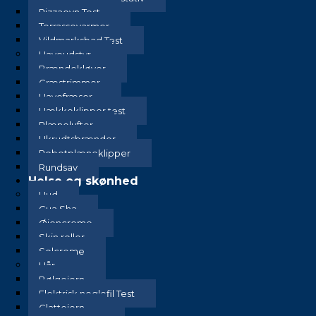
Pizzaovn Test
Terrassevarmer
Vildmarksbad Test
Haveudstyr
Brændekløver
Græstrimmer
Havefræser
Hækkeklipper test
Plænelufter
Ukrudtsbrænder
Robotplæneklipper
Rundsav
Helse og skønhed
Hud
Gua Sha
Øjencreme
Skin roller
Solcreme
Hår
Bølgejern
Elektrisk neglefil Test
Glattejern