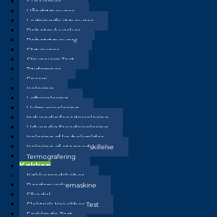
Gulvvasker
Håndstøvsuger
Ledningsfri støvsuger
Robotgulvvasker
Robotstøvsuger
Støvsuger
Strygejern Test
Tøjdamper
Energi
Isolering
Loftsisolering
Hulmursisolering
Indvendig facadeisolering
Udvendig facadeisolering
Isolering af krybekælder
Isolering af etageadskillelse
Termografering
Køkken
Køkkenredskaber
Bordopvaskemaskine
Elkedel
Elektrisk Knivsliber Test
Forklæde Test