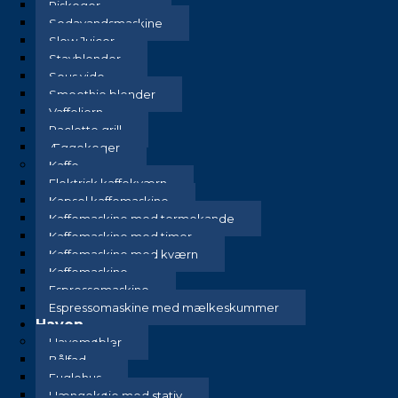
Riskoger
Sodavandsmaskine
Slow Juicer
Stavblender
Sous vide
Smoothie blender
Vaffeljern
Raclette grill
Æggekoger
Kaffe
Elektrisk kaffekværn
Kapsel kaffemaskine
Kaffemaskine med termokande
Kaffemaskine med timer
Kaffemaskine med kværn
Kaffemaskine
Espressomaskine
Espressomaskine med mælkeskummer
Haven
Havemøbler
Bålfad
Fuglehus
Hængekøje med stativ