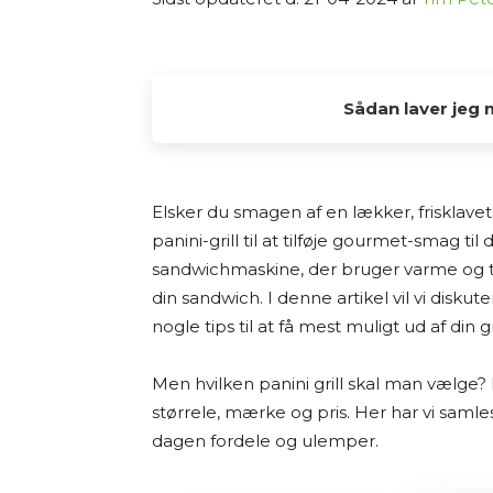
Sådan laver jeg 
Alle de tests og anbefalinger, du find
interesse fra min side. Jeg elsker at
Elsker du smagen af en lækker, frisklavet
og dele min research med andre, der og
panini-grill til at tilføje gourmet-smag til 
sandwichmaskine, der bruger varme og tr
Jeg laver ikke fysiske tests af produkt
din sandwich. I denne artikel vil vi disku
på grundig research. Det betyder, at 
nogle tips til at få mest muligt ud af din g
forhandlerbeskrivelser, brugeranmelde
tilgængelige kilder – både fra dansk
Men hvilken panini grill skal man vælge? 
vurderer jeg fordele og ulemper ved 
størrele, mærke og pris. Her har vi samles 
anbefalinger.
dagen fordele og ulemper.
Jeg bestræber mig på at give et godt 