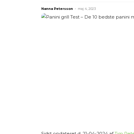
Nanna Petersson
-
maj 4, 2023
Sidst opdateret d. 21-04-2024 af
Tim Pet