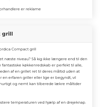
l forhandlere er reklame
grill
et næste niveau? Så kig ikke længere end til den 
antastiske køkkenredskab er perfekt til alle, 
den af en grillet ret til deres måltid uden at 
 erfaren griller eller lige er begyndt, vil 
hurtigt og nemt kan tilberede lækre måltider 
justere temperaturen ved hjælp af en drejeknap. 