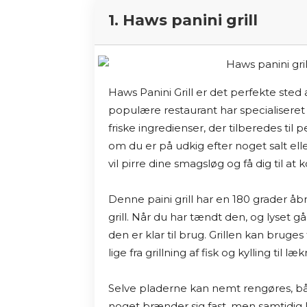
1. Haws panini grill
Haws Panini Grill er det perfekte sted
populære restaurant har specialiseret 
friske ingredienser, der tilberedes til
om du er på udkig efter noget salt elle
vil pirre dine smagsløg og få dig til a
Denne paini grill har en 180 grader å
grill. Når du har tændt den, og lyset går 
den er klar til brug. Grillen kan bruges
lige fra grillning af fisk og kylling til l
Selve pladerne kan nemt rengøres, båd
noget brænder sig fast, men samtidig k