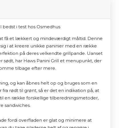
 at få et lækkert og mindeværdigt måltid. Denne 
sig i at kreere unikke paninier med en række 
 perfektion på deres velkendte grillpande. Uanset 
r sødt, har Haws Panini Grill et menupunkt, der 
t komme tilbage efter mere.

bning, og kan åbnes helt op og bruges som en 
fra rødt til grønt, så er det en indikation på, at 
 til en række forskellige tilberedningsmetoder, 
ækre sandwiches.

e fordi overfladen er glat og minimere at 
an du tage pladerne helt af og rengøre i 