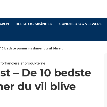
Os
med
Hus
AVEN
HELSE OG SKØNHED
SUNDHED OG VELVÆRE
 10 bedste panini maskiner du vil blive...
l forhandlere af produkterne
est – De 10 bedste
er du vil blive