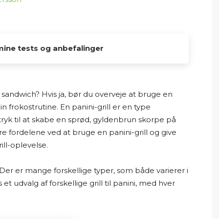
mine tests og anbefalinger
er her på Osmedhus.dk, er lavet udelukkende af
 dykke ned i produkter, sammenligne muligheder
 sandwich? Hvis ja, bør du overveje at bruge en
så vil finde det bedste valg til hjemmet.
din frokostrutine. En panini-grill er en type
yk til at skabe en sprød, gyldenbrun skorpe på
erne selv. Mine “tests” og anbefalinger er baseret
tere fordelene ved at bruge en panini-grill og give
jeg læser producentoplysninger,
rill-oplevelse.
lser, ekspertvurderinger og andre offentligt
e og udenlandske hjemmesider. På den baggrund
Der er mange forskellige typer, som både varierer i
produkterne og giver mine personlige
et udvalg af forskellige grill til panini, med hver
overblik og formidle information på en