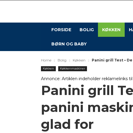
FORSIDE
BOLIG
KØKKEN
H
BØRN OG BABY
Home
Bolig
Køkken
Panini grill Test – De
Køkken
Køkkenmaskiner
Annonce: Artiklen indeholder reklamelinks ti
Panini grill T
panini maskin
glad for