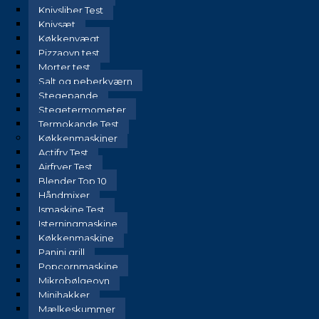
Knivsliber Test
Knivsæt
Køkkenvægt
Pizzaovn test
Morter test
Salt og peberkværn
Stegepande
Stegetermometer
Termokande Test
Køkkenmaskiner
Actifry Test
Airfryer Test
Blender Top 10
Håndmixer
Ismaskine Test
Isterningmaskine
Køkkenmaskine
Panini grill
Popcornmaskine
Mikrobølgeovn
Minihakker
Mælkeskummer