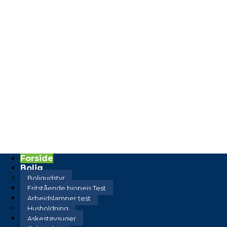
Forside
Bolig
Boligudstyr
Fritstående biopejs Test
Arbejdslamper test
Husholdning
Askestøvsuger