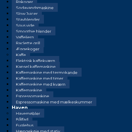
Riskoger
Sodavandsmaskine
Slow Juicer
Stavblender
Sous vide
Smoothie blender
Vaffeljern
Raclette grill
Æggekoger
Kaffe
Elektrisk kaffekværn
Kapsel kaffemaskine
Kaffemaskine med termokande
Kaffemaskine med timer
Kaffemaskine med kværn
Kaffemaskine
Espressomaskine
Espressomaskine med mælkeskummer
Haven
Havemøbler
Bålfad
Fuglehus
Hængekøje med stativ