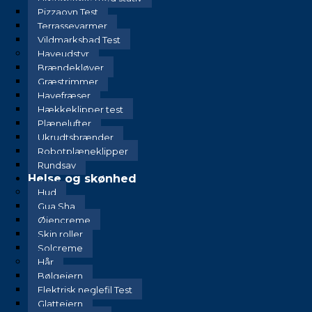
Pizzaovn Test
Terrassevarmer
Vildmarksbad Test
Haveudstyr
Brændekløver
Græstrimmer
Havefræser
Hækkeklipper test
Plænelufter
Ukrudtsbrænder
Robotplæneklipper
Rundsav
Helse og skønhed
Hud
Gua Sha
Øjencreme
Skin roller
Solcreme
Hår
Bølgejern
Elektrisk neglefil Test
Glattejern