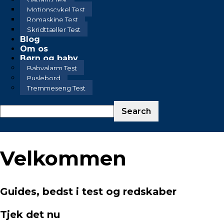
Motionscykel Test
Romaskine Test
Skridttæller Test
Blog
Om os
Børn og baby
Babyalarm Test
Puslebord
Tremmeseng Test
Velkommen
Guides, bedst i test og redskaber
Tjek det nu