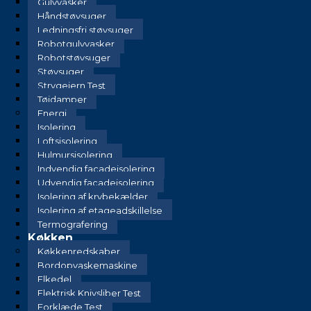
Gulvvasker
Håndstøvsuger
Ledningsfri støvsuger
Robotgulvvasker
Robotstøvsuger
Støvsuger
Strygejern Test
Tøjdamper
Energi
Isolering
Loftsisolering
Hulmursisolering
Indvendig facadeisolering
Udvendig facadeisolering
Isolering af krybekælder
Isolering af etageadskillelse
Termografering
Køkken
Køkkenredskaber
Bordopvaskemaskine
Elkedel
Elektrisk Knivsliber Test
Forklæde Test