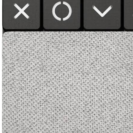
Sammenfattende beskrivelse
Neonate BC-6500D er en solid og elegant babyalarm 
med sort plastdesign og stor, klar LCD-skærm. Den 
tilbyder tovejskommunikation, vibration og natlys for 
diskret, effektiv overvågning. Med Li-Ion-batterier på 
cirka 1450 mAh sikres lang driftstid og hurtig 
opladning. ECO- og Zero-Radiation-funktioner 
minimerer både stråling og strømforbrug. Du får 
pålidelig temperaturovervågning, out-of-range alarm 
og mulighed for at tilslutte op til tre babyenheder. 
Rækkevidden er op til 800 m, standby op til 200 timer, 
og dimensionerne er kompakte nok til fleksibel brug i 
hjemmet. Designet er skabt med fokus på nordiske 
forhold og høj brugervenlighed – en gennemarbejdet 
løsning for moderne forældre.