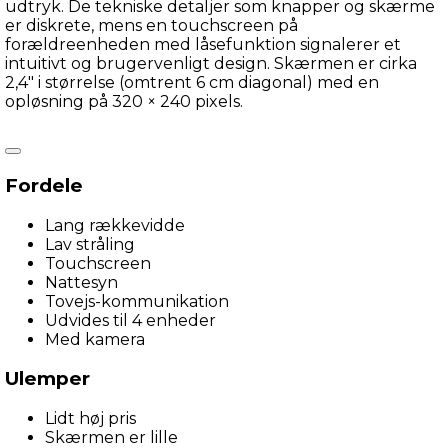
udtryk. De tekniske detaljer som knapper og skærme 
er diskrete, mens en touchscreen på 
forældreenheden med låsefunktion signalerer et 
intuitivt og brugervenligt design. Skærmen er cirka 
2,4″ i størrelse (omtrent 6 cm diagonal) med en 
opløsning på 320 × 240 pixels.
Rent visuelt virker enhederne robuste og 
Fordele
velkonstruerede – formgivet til både indendørs brug 
og montering i barnevogn. Monteringskittet 
Lang rækkevidde
inkluderer clips og base, så placeringen kan tilpasses. 
Lav stråling
Knapperne er få og effektivt placerede, så de kan 
Touchscreen
betjenes med én hånd, og touchscreenen gør 
Nattesyn
navigation nem og hurtig.
Tovejs-kommunikation
Udvides til 4 enheder
Med kamera
Størrelsesmæssigt er både baby- og forældreenhed 
omkring 63 mm brede, 126 mm høje og 31 mm dybe. 
Ulemper
De fylder derfor ikke meget og er lette at have med 
på farten. Vægten er lav, hvilket gør dem praktiske at 
Lidt høj pris
transportere.
Skærmen er lille