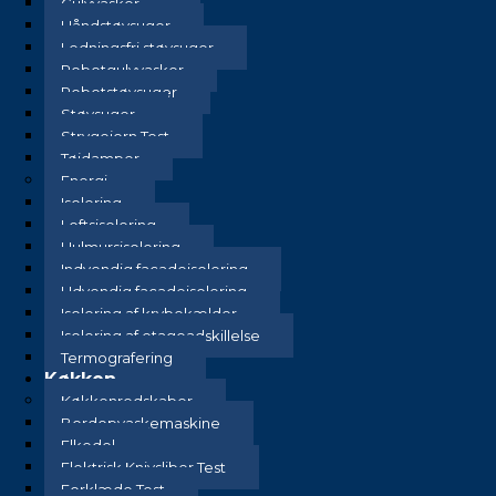
Gulvvasker
Håndstøvsuger
Ledningsfri støvsuger
Robotgulvvasker
Robotstøvsuger
Støvsuger
Strygejern Test
Tøjdamper
Energi
Isolering
Loftsisolering
Hulmursisolering
Indvendig facadeisolering
Udvendig facadeisolering
Isolering af krybekælder
Isolering af etageadskillelse
Termografering
Køkken
Køkkenredskaber
Bordopvaskemaskine
Elkedel
Elektrisk Knivsliber Test
Forklæde Test