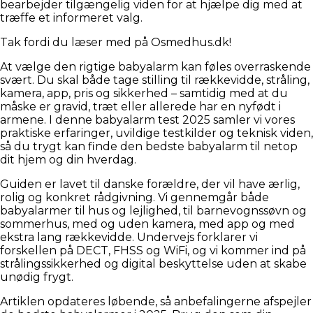
bearbejder tilgængelig viden for at hjælpe dig med at
træffe et informeret valg.
Tak fordi du læser med på Osmedhus.dk!
At vælge den rigtige babyalarm kan føles overraskende
svært. Du skal både tage stilling til rækkevidde, stråling,
kamera, app, pris og sikkerhed – samtidig med at du
måske er gravid, træt eller allerede har en nyfødt i
armene. I denne babyalarm test 2025 samler vi vores
praktiske erfaringer, uvildige testkilder og teknisk viden,
så du trygt kan finde den bedste babyalarm til netop
dit hjem og din hverdag.
Guiden er lavet til danske forældre, der vil have ærlig,
rolig og konkret rådgivning. Vi gennemgår både
babyalarmer til hus og lejlighed, til barnevognssøvn og
sommerhus, med og uden kamera, med app og med
ekstra lang rækkevidde. Undervejs forklarer vi
forskellen på DECT, FHSS og WiFi, og vi kommer ind på
strålingssikkerhed og digital beskyttelse uden at skabe
unødig frygt.
Artiklen opdateres løbende, så anbefalingerne afspejler