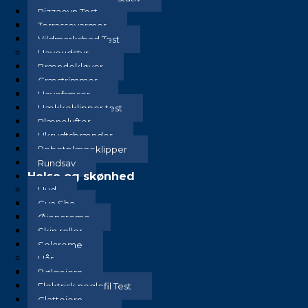
Pizzaovn Test
Terrassevarmer
Vildmarksbad Test
Haveudstyr
Brændekløver
Græstrimmer
Havefræser
Hækkeklipper test
Plænelufter
Ukrudtsbrænder
Robotplæneklipper
Rundsav
Helse og skønhed
Hud
Gua Sha
Øjencreme
Skin roller
Solcreme
Hår
Bølgejern
Elektrisk neglefil Test
Glattejern