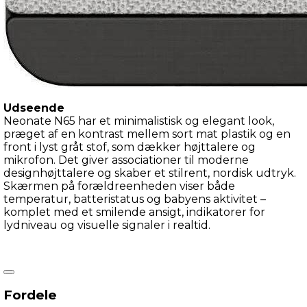
Udseende
Neonate N65 har et minimalistisk og elegant look, 
præget af en kontrast mellem sort mat plastik og en 
front i lyst gråt stof, som dækker højttalere og 
mikrofon. Det giver associationer til moderne 
designhøjttalere og skaber et stilrent, nordisk udtryk. 
Skærmen på forældreenheden viser både 
temperatur, batteristatus og babyens aktivitet – 
komplet med et smilende ansigt, indikatorer for 
lydniveau og visuelle signaler i realtid.
Egenskaber
Enheden byder på et væld af funktioner designet til 
Fordele
nutidige familier – blandt andet tovejskommunikation 