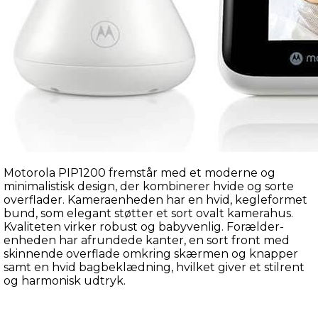
af-rækkeviddealarm og 2× zoom. Systemet kan 
udvides til at håndtere op til fire babyenheder til 
samme forældreenhed, hvilket gør det fleksibelt for 
familier med flere børn.
Batteritiden er imponerende: op til 40–50 timer i 
standby og cirka 10 timer ved aktiv brug med video. 
Opladning tager omkring 7 timer til fuld kapacitet. De 
genopladelige litiumbatterier leveres med to års 
garanti.
Motorola PIP1200 fremstår med et moderne og 
minimalistisk design, der kombinerer hvide og sorte 
overflader. Kameraenheden har en hvid, kegleformet 
bund, som elegant støtter et sort ovalt kamerahus. 
Kvaliteten virker robust og babyvenlig. Forælder-
enheden har afrundede kanter, en sort front med 
skinnende overflade omkring skærmen og knapper 
samt en hvid bagbeklædning, hvilket giver et stilrent 
og harmonisk udtryk.