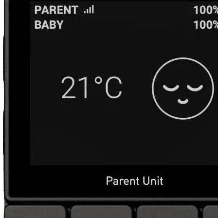
Størrelse, rækkevidde og batterilevetid
Babyalarmen har en imponerende rækkevidde på op 
til 800 meter i åbent område. Standby-tiden er oplyst 
til omkring 200 timer, hvilket bidrager til dens 
praktiske anvendelighed.
Fysisk måler enhederne cirka 48 × 103 × 24 mm 
(B×H×D), og vægten er omkring 620 g for hele sættet.
Materialer og holdbarhed
Plastmaterialet benyttet i konstruktionen er robust 
og designet til skandinavisk klima, med god funktion 
selv ved lave temperaturer ned til omkring –19 °C. Den 
lampe- og tekstbaserede, brugervenlige LCD-skærm 
kombineret med et batteridrevet system indikerer en 
solid og praktisk konstruktion med lang levetid.