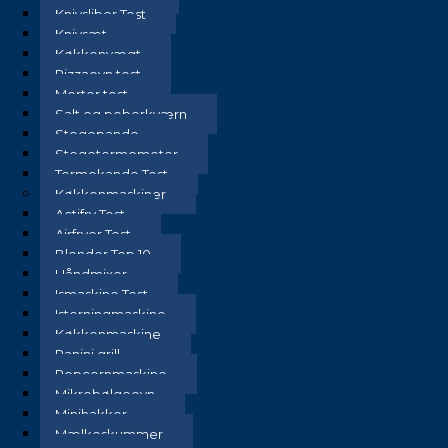
Knivsliber Test
Knivsæt
Køkkenvægt
Pizzaovn test
Morter test
Salt og peberkværn
Stegepande
Stegetermometer
Termokande Test
Køkkenmaskiner
Actifry Test
Airfryer Test
Blender Top 10
Håndmixer
Ismaskine Test
Isterningmaskine
Køkkenmaskine
Panini grill
Popcornmaskine
Mikrobølgeovn
Minihakker
Mælkeskummer