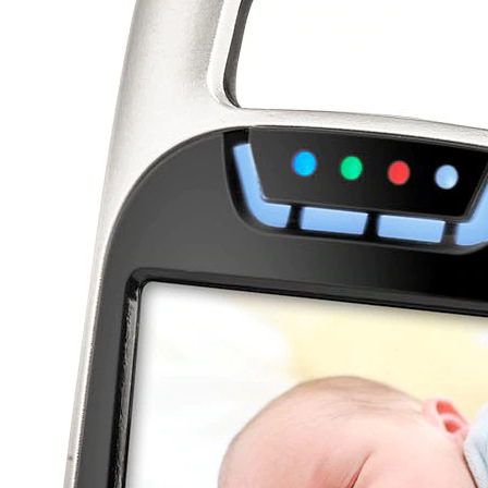
Designet er inspireret af moderne skandinaviske 
løsninger med rene linjer og en intuitiv 
knapopsætning. Det giver et elegant udtryk og en 
brugervenlig oplevelse. Skærmen er let at aflæse og 
giver tydelige visuelle indikatorer for temperatur, lyd 
og batteristatus.
Pris og anerkendelse
N65 Light Grey ligger i den øvre mellemklasse 
prismæssigt og er ofte blevet rost for sin lydkvalitet, 
præcise temperaturmåling, intuitive betjening og 
pålidelige rækkevidde. Den har modtaget flere priser 
for design og funktionalitet og fremstår som en af de 
mest gennemarbejdede babyalarmer på markedet.