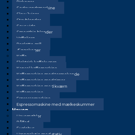
Riskoger
Sodavandsmaskine
Slow Juicer
Stavblender
Sous vide
Smoothie blender
Vaffeljern
Raclette grill
Æggekoger
Kaffe
Elektrisk kaffekværn
Kapsel kaffemaskine
Kaffemaskine med termokande
Kaffemaskine med timer
Kaffemaskine med kværn
Kaffemaskine
Espressomaskine
Espressomaskine med mælkeskummer
Haven
Havemøbler
Bålfad
Fuglehus
Hængekøje med stativ