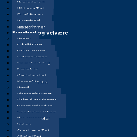
Negleolie test
Hårtørrer Test
IPL hårfjerner
Lusemiddel
Næsetrimmer
Sundhed og velvære
Hobby
Cykellås Test
GoPro kamera
Lysterapilampe
Power Bank Test
Symaskine
Vejrstation test
Yogamåtte test
Livsstil
Diagnostisk vægt
Elektrisk tandbørste
Menstruationskop
Tyngdedyne til børn
Øretermometer
Motion
Crosstrainer Test
Gåbånd Test