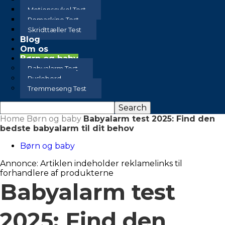
Motionscykel Test
Romaskine Test
Skridttæller Test
Blog
Om os
Børn og baby
Babyalarm Test
Puslebord
Tremmeseng Test
Home
Børn og baby
Babyalarm test 2025: Find den
bedste babyalarm til dit behov
Børn og baby
Annonce: Artiklen indeholder reklamelinks til
forhandlere af produkterne
Babyalarm test
2025: Find den