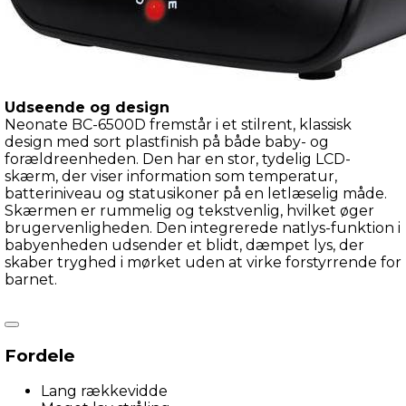
Udseende og design
Neonate BC-6500D fremstår i et stilrent, klassisk 
design med sort plastfinish på både baby- og 
forældreenheden. Den har en stor, tydelig LCD-
skærm, der viser information som temperatur, 
batteriniveau og statusikoner på en letlæselig måde. 
Skærmen er rummelig og tekstvenlig, hvilket øger 
brugervenligheden. Den integrerede natlys-funktion i 
babyenheden udsender et blidt, dæmpet lys, der 
skaber tryghed i mørket uden at virke forstyrrende for 
barnet.
Funktioner og egenskaber
Fordele
BC-6500D byder på en række smarte funktioner:
Den har tovejskommunikation (“talk-back”), så du kan 
Lang rækkevidde
tale til barnet via forældre-enheden. Forældre-