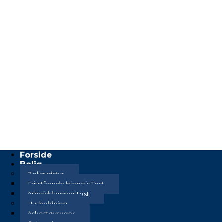
Forside
Bolig
Boligudstyr
Fritstående biopejs Test
Arbejdslamper test
Husholdning
Askestøvsuger