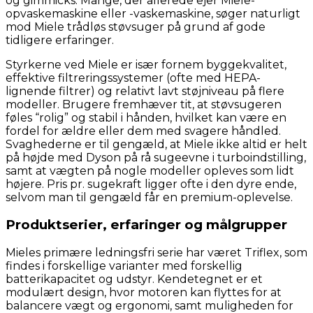
og gimmicks. Mange, der allerede ejer Miele-
opvaskemaskine eller -vaskemaskine, søger naturligt
mod Miele trådløs støvsuger på grund af gode
tidligere erfaringer.
Styrkerne ved Miele er især fornem byggekvalitet,
effektive filtreringssystemer (ofte med HEPA-
lignende filtrer) og relativt lavt støjniveau på flere
modeller. Brugere fremhæver tit, at støvsugeren
føles “rolig” og stabil i hånden, hvilket kan være en
fordel for ældre eller dem med svagere håndled.
Svaghederne er til gengæld, at Miele ikke altid er helt
på højde med Dyson på rå sugeevne i turboindstilling,
samt at vægten på nogle modeller opleves som lidt
højere. Pris pr. sugekraft ligger ofte i den dyre ende,
selvom man til gengæld får en premium-oplevelse.
Produktserier, erfaringer og målgrupper
Mieles primære ledningsfri serie har været Triflex, som
findes i forskellige varianter med forskellig
batterikapacitet og udstyr. Kendetegnet er et
modulært design, hvor motoren kan flyttes for at
balancere vægt og ergonomi, samt muligheden for