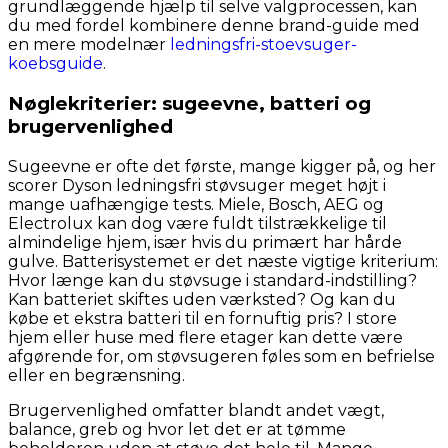
grundlæggende hjælp til selve valgprocessen, kan
du med fordel kombinere denne brand-guide med
en mere modelnær
ledningsfri-stoevsuger-
koebsguide
.
Nøglekriterier: sugeevne, batteri og
brugervenlighed
Sugeevne er ofte det første, mange kigger på, og her
scorer Dyson ledningsfri støvsuger meget højt i
mange uafhængige tests. Miele, Bosch, AEG og
Electrolux kan dog være fuldt tilstrækkelige til
almindelige hjem, især hvis du primært har hårde
gulve. Batterisystemet er det næste vigtige kriterium:
Hvor længe kan du støvsuge i standard-indstilling?
Kan batteriet skiftes uden værksted? Og kan du
købe et ekstra batteri til en fornuftig pris? I store
hjem eller huse med flere etager kan dette være
afgørende for, om støvsugeren føles som en befrielse
eller en begrænsning.
Brugervenlighed omfatter blandt andet vægt,
balance, greb og hvor let det er at tømme