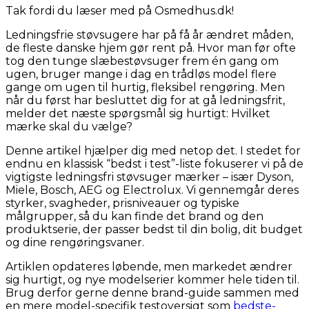
Tak fordi du læser med på Osmedhus.dk!
Ledningsfrie støvsugere har på få år ændret måden,
de fleste danske hjem gør rent på. Hvor man før ofte
tog den tunge slæbestøvsuger frem én gang om
ugen, bruger mange i dag en trådløs model flere
gange om ugen til hurtig, fleksibel rengøring. Men
når du først har besluttet dig for at gå ledningsfrit,
melder det næste spørgsmål sig hurtigt: Hvilket
mærke skal du vælge?
Denne artikel hjælper dig med netop det. I stedet for
endnu en klassisk “bedst i test”-liste fokuserer vi på de
vigtigste ledningsfri støvsuger mærker – især Dyson,
Miele, Bosch, AEG og Electrolux. Vi gennemgår deres
styrker, svagheder, prisniveauer og typiske
målgrupper, så du kan finde det brand og den
produktserie, der passer bedst til din bolig, dit budget
og dine rengøringsvaner.
Artiklen opdateres løbende, men markedet ændrer
sig hurtigt, og nye modelserier kommer hele tiden til.
Brug derfor gerne denne brand-guide sammen med
en mere model-specifik testoversigt som
bedste-