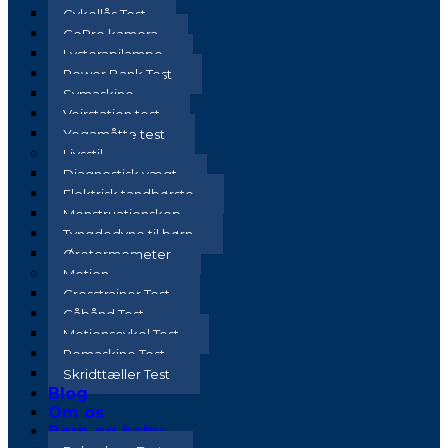
Cykellås Test
GoPro kamera
Lysterapilampe
Power Bank Test
Symaskine
Vejrstation test
Yogamåtte test
Livsstil
Diagnostisk vægt
Elektrisk tandbørste
Menstruationskop
Tyngdedyne til børn
Øretermometer
Motion
Crosstrainer Test
Gåbånd Test
Motionscykel Test
Romaskine Test
Skridttæller Test
Blog
Om os
Børn og baby