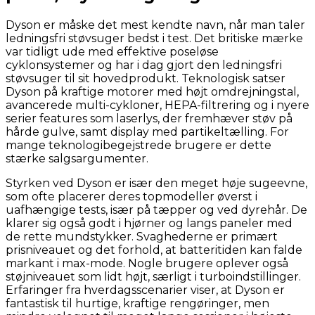
Dyson er måske det mest kendte navn, når man taler
ledningsfri støvsuger bedst i test. Det britiske mærke
var tidligt ude med effektive poseløse
cyklonsystemer og har i dag gjort den ledningsfri
støvsuger til sit hovedprodukt. Teknologisk satser
Dyson på kraftige motorer med højt omdrejningstal,
avancerede multi-cykloner, HEPA-filtrering og i nyere
serier features som laserlys, der fremhæver støv på
hårde gulve, samt display med partikeltælling. For
mange teknologibegejstrede brugere er dette
stærke salgsargumenter.
Styrken ved Dyson er især den meget høje sugeevne,
som ofte placerer deres topmodeller øverst i
uafhængige tests, især på tæpper og ved dyrehår. De
klarer sig også godt i hjørner og langs paneler med
de rette mundstykker. Svaghederne er primært
prisniveauet og det forhold, at batteritiden kan falde
markant i max-mode. Nogle brugere oplever også
støjniveauet som lidt højt, særligt i turboindstillinger.
Erfaringer fra hverdagsscenarier viser, at Dyson er
fantastisk til hurtige, kraftige rengøringer, men