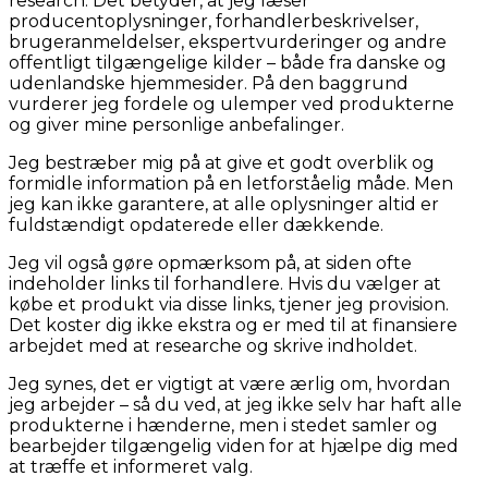
research. Det betyder, at jeg læser
producentoplysninger, forhandlerbeskrivelser,
brugeranmeldelser, ekspertvurderinger og andre
offentligt tilgængelige kilder – både fra danske og
udenlandske hjemmesider. På den baggrund
vurderer jeg fordele og ulemper ved produkterne
og giver mine personlige anbefalinger.
Jeg bestræber mig på at give et godt overblik og
formidle information på en letforståelig måde. Men
jeg kan ikke garantere, at alle oplysninger altid er
fuldstændigt opdaterede eller dækkende.
Jeg vil også gøre opmærksom på, at siden ofte
indeholder links til forhandlere. Hvis du vælger at
købe et produkt via disse links, tjener jeg provision.
Det koster dig ikke ekstra og er med til at finansiere
arbejdet med at researche og skrive indholdet.
Jeg synes, det er vigtigt at være ærlig om, hvordan
jeg arbejder – så du ved, at jeg ikke selv har haft alle
produkterne i hænderne, men i stedet samler og
bearbejder tilgængelig viden for at hjælpe dig med
at træffe et informeret valg.