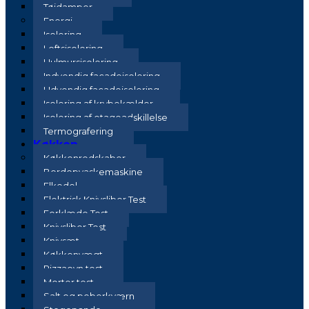
Tøjdamper
Energi
Isolering
Loftsisolering
Hulmursisolering
Indvendig facadeisolering
Udvendig facadeisolering
Isolering af krybekælder
Isolering af etageadskillelse
Termografering
Køkken
Køkkenredskaber
Bordopvaskemaskine
Elkedel
Elektrisk Knivsliber Test
Forklæde Test
Knivsliber Test
Knivsæt
Køkkenvægt
Pizzaovn test
Morter test
Salt og peberkværn