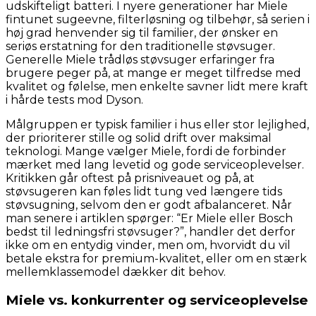
udskifteligt batteri. I nyere generationer har Miele
fintunet sugeevne, filterløsning og tilbehør, så serien i
høj grad henvender sig til familier, der ønsker en
seriøs erstatning for den traditionelle støvsuger.
Generelle Miele trådløs støvsuger erfaringer fra
brugere peger på, at mange er meget tilfredse med
kvalitet og følelse, men enkelte savner lidt mere kraft
i hårde tests mod Dyson.
Målgruppen er typisk familier i hus eller stor lejlighed,
der prioriterer stille og solid drift over maksimal
teknologi. Mange vælger Miele, fordi de forbinder
mærket med lang levetid og gode serviceoplevelser.
Kritikken går oftest på prisniveauet og på, at
støvsugeren kan føles lidt tung ved længere tids
støvsugning, selvom den er godt afbalanceret. Når
man senere i artiklen spørger: “Er Miele eller Bosch
bedst til ledningsfri støvsuger?”, handler det derfor
ikke om en entydig vinder, men om, hvorvidt du vil
betale ekstra for premium-kvalitet, eller om en stærk
mellemklassemodel dækker dit behov.
Miele vs. konkurrenter og serviceoplevelse