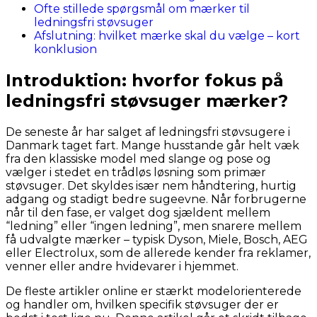
Ofte stillede spørgsmål om mærker til
ledningsfri støvsuger
Afslutning: hvilket mærke skal du vælge – kort
konklusion
Introduktion: hvorfor fokus på
ledningsfri støvsuger mærker?
De seneste år har salget af ledningsfri støvsugere i
Danmark taget fart. Mange husstande går helt væk
fra den klassiske model med slange og pose og
vælger i stedet en trådløs løsning som primær
støvsuger. Det skyldes især nem håndtering, hurtig
adgang og stadigt bedre sugeevne. Når forbrugerne
når til den fase, er valget dog sjældent mellem
“ledning” eller “ingen ledning”, men snarere mellem
få udvalgte mærker – typisk Dyson, Miele, Bosch, AEG
eller Electrolux, som de allerede kender fra reklamer,
venner eller andre hvidevarer i hjemmet.
De fleste artikler online er stærkt modelorienterede
og handler om, hvilken specifik støvsuger der er