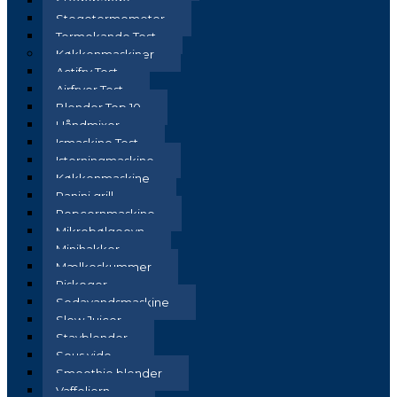
Stegepande
Stegetermometer
Termokande Test
Køkkenmaskiner
Actifry Test
Airfryer Test
Blender Top 10
Håndmixer
Ismaskine Test
Isterningmaskine
Køkkenmaskine
Panini grill
Popcornmaskine
Mikrobølgeovn
Minihakker
Mælkeskummer
Riskoger
Sodavandsmaskine
Slow Juicer
Stavblender
Sous vide
Smoothie blender
Vaffeljern