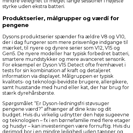
mindre velegnet til meget lange sessioner i højeste
styrke uden ekstra batteri.
Produktserier, målgrupper og værdi for
pengene
Dysons produktserier spænder fra ældre V8 og V10,
der i dag fungerer som mere prisvenlige indgange til
mærket, til nyere og dyrere serier som V12, V15 og
Gen5. De nyere modeller har typisk forbedret batteri,
smartere mundstykker og mere avanceret sensorik.
For eksempel er Dyson V15 Detect ofte fremhævet i
tests for sin kombination af kraft og detaljeret
information via displayet. Målgruppen er typisk
kvalitets- og teknologi-bevidste brugere, allergikere,
samt husstande med hund eller kat, der har brug for
stærk dyrehårsbørste.
Spørgsmålet “Er Dyson-ledningsfri støvsuger
pengene værd?” afhænger af dine krav og dit
budget. Hvis du virkelig udnytter den høje sugeevne
og teknologien – fx i en børnefamilie med flere etager
og husdyr – kan investeringen være fornuftig. Hvis du
derimod bor i en mindre lejlighed uden tæpper og