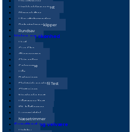
Havefræser
Hækkeklipper test
Plænelufter
Ukrudtsbrænder
Robotplæneklipper
Rundsav
Helse og skønhed
Hud
Gua Sha
Øjencreme
Skin roller
Solcreme
Hår
Bølgejern
Elektrisk neglefil Test
Glattejern
Negleolie test
Hårtørrer Test
IPL hårfjerner
Lusemiddel
Næsetrimmer
Sundhed og velvære
Hobby