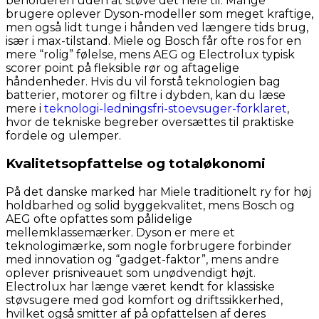
beholderen uden at støve det hele til. Mange
brugere oplever Dyson-modeller som meget kraftige,
men også lidt tunge i hånden ved længere tids brug,
især i max-tilstand. Miele og Bosch får ofte ros for en
mere “rolig” følelse, mens AEG og Electrolux typisk
scorer point på fleksible rør og aftagelige
håndenheder. Hvis du vil forstå teknologien bag
batterier, motorer og filtre i dybden, kan du læse
mere i
teknologi-ledningsfri-stoevsuger-forklaret
,
hvor de tekniske begreber oversættes til praktiske
fordele og ulemper.
Kvalitetsopfattelse og totaløkonomi
På det danske marked har Miele traditionelt ry for høj
holdbarhed og solid byggekvalitet, mens Bosch og
AEG ofte opfattes som pålidelige
mellemklassemærker. Dyson er mere et
teknologimærke, som nogle forbrugere forbinder
med innovation og “gadget-faktor”, mens andre
oplever prisniveauet som unødvendigt højt.
Electrolux har længe været kendt for klassiske
støvsugere med god komfort og driftssikkerhed,
hvilket også smitter af på opfattelsen af deres