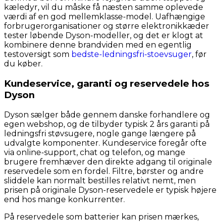
kæledyr, vil du måske få næsten samme oplevede
værdi af en god mellemklasse-model. Uafhængige
forbrugerorganisationer og større elektronikkæder
tester løbende Dyson-modeller, og det er klogt at
kombinere denne brandviden med en egentlig
testoversigt som
bedste-ledningsfri-stoevsuger
, før
du køber.
Kundeservice, garanti og reservedele hos
Dyson
Dyson sælger både gennem danske forhandlere og
egen webshop, og de tilbyder typisk 2 års garanti på
ledningsfri støvsugere, nogle gange længere på
udvalgte komponenter. Kundeservice foregår ofte
via online-support, chat og telefon, og mange
brugere fremhæver den direkte adgang til originale
reservedele som en fordel. Filtre, børster og andre
sliddele kan normalt bestilles relativt nemt, men
prisen på originale Dyson-reservedele er typisk højere
end hos mange konkurrenter.
På reservedele som batterier kan prisen mærkes,