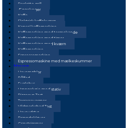
Raclette grill
Æggekoger
Kaffe
Elektrisk kaffekværn
Kapsel kaffemaskine
Kaffemaskine med termokande
Kaffemaskine med timer
Kaffemaskine med kværn
Kaffemaskine
Espressomaskine
Espressomaskine med mælkeskummer
Haven
Havemøbler
Bålfad
Fuglehus
Hængekøje med stativ
Pizzaovn Test
Terrassevarmer
Vildmarksbad Test
Haveudstyr
Brændekløver
Græstrimmer