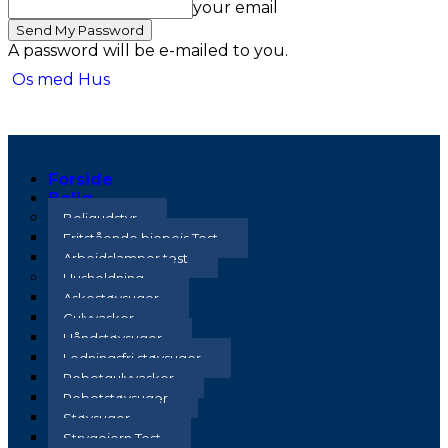
your email
A password will be e-mailed to you.
Os med Hus
Forside
Bolig
Boligudstyr
Fritstående biopejs Test
Arbejdslamper test
Husholdning
Askestøvsuger
Gulvvasker
Håndstøvsuger
Ledningsfri støvsuger
Robotgulvvasker
Robotstøvsuger
Støvsuger
Strygejern Test