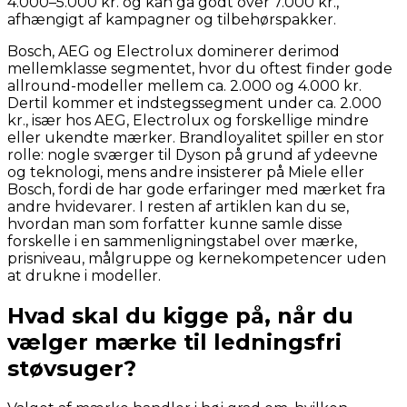
4.000–5.000 kr. og kan gå godt over 7.000 kr.,
afhængigt af kampagner og tilbehørspakker.
Bosch, AEG og Electrolux dominerer derimod
mellemklasse segmentet, hvor du oftest finder gode
allround-modeller mellem ca. 2.000 og 4.000 kr.
Dertil kommer et indstegssegment under ca. 2.000
kr., især hos AEG, Electrolux og forskellige mindre
eller ukendte mærker. Brandloyalitet spiller en stor
rolle: nogle sværger til Dyson på grund af ydeevne
og teknologi, mens andre insisterer på Miele eller
Bosch, fordi de har gode erfaringer med mærket fra
andre hvidevarer. I resten af artiklen kan du se,
hvordan man som forfatter kunne samle disse
forskelle i en sammenligningstabel over mærke,
prisniveau, målgruppe og kernekompetencer uden
at drukne i modeller.
Hvad skal du kigge på, når du
vælger mærke til ledningsfri
støvsuger?