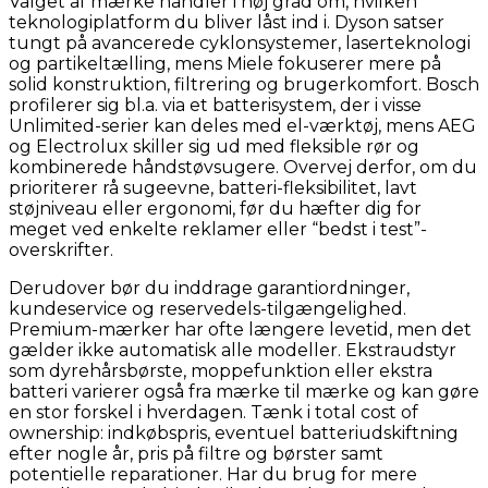
Valget af mærke handler i høj grad om, hvilken
teknologiplatform du bliver låst ind i. Dyson satser
tungt på avancerede cyklonsystemer, laserteknologi
og partikeltælling, mens Miele fokuserer mere på
solid konstruktion, filtrering og brugerkomfort. Bosch
profilerer sig bl.a. via et batterisystem, der i visse
Unlimited-serier kan deles med el-værktøj, mens AEG
og Electrolux skiller sig ud med fleksible rør og
kombinerede håndstøvsugere. Overvej derfor, om du
prioriterer rå sugeevne, batteri-fleksibilitet, lavt
støjniveau eller ergonomi, før du hæfter dig for
meget ved enkelte reklamer eller “bedst i test”-
overskrifter.
Derudover bør du inddrage garantiordninger,
kundeservice og reservedels-tilgængelighed.
Premium-mærker har ofte længere levetid, men det
gælder ikke automatisk alle modeller. Ekstraudstyr
som dyrehårsbørste, moppefunktion eller ekstra
batteri varierer også fra mærke til mærke og kan gøre
en stor forskel i hverdagen. Tænk i total cost of
ownership: indkøbspris, eventuel batteriudskiftning
efter nogle år, pris på filtre og børster samt
potentielle reparationer. Har du brug for mere