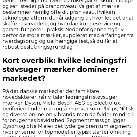
bedst i test lige nu. Denne artikel går et skridt tilbage
og ser i stedet på brandniveau. Valget af mærke
bestemmer nemlig ofte dit prisniveau, hvilken
teknologiplatform du får adgang til, hvor let det er at
skaffe reservedele, og hvordan kundeservice og
garanti fungerer i praksis. Nedenfor gennemgår vi
derfor de store mærker, suppleret med erfaringer fra
hverdagsbrug og uafhængige test, så du får et
robust beslutningsgrundlag.
Kort overblik: hvilke ledningsfri
støvsuger mærker dominerer
markedet?
På det danske marked er der fem klare
hovedaktører, når vi taler ledningsfri støvsuger
mærker: Dyson, Miele, Bosch, AEG og Electrolux. I
periferien finder man også mærker som Philips, Nilfisk
og diverse online-only brands, men de fylder mindre i
forbrugernes bevidsthed. Segmentmæssigt ligger
Dyson og ofte Miele i det tydelige premium segment,
hvor priserne for topmodeller typisk starter omkring