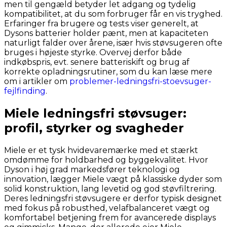
men til gengæld betyder let adgang og tydelig
kompatibilitet, at du som forbruger får en vis tryghed.
Erfaringer fra brugere og tests viser generelt, at
Dysons batterier holder pænt, men at kapaciteten
naturligt falder over årene, især hvis støvsugeren ofte
bruges i højeste styrke. Overvej derfor både
indkøbspris, evt. senere batteriskift og brug af
korrekte opladningsrutiner, som du kan læse mere
om i artikler om
problemer-ledningsfri-stoevsuger-
fejlfinding
.
Miele ledningsfri støvsuger:
profil, styrker og svagheder
Miele er et tysk hvidevaremærke med et stærkt
omdømme for holdbarhed og byggekvalitet. Hvor
Dyson i høj grad markedsfører teknologi og
innovation, lægger Miele vægt på klassiske dyder som
solid konstruktion, lang levetid og god støvfiltrering.
Deres ledningsfri støvsugere er derfor typisk designet
med fokus på robusthed, velafbalanceret vægt og
komfortabel betjening frem for avancerede displays