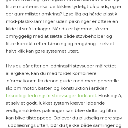
filtre monteres: skal de klikkes tydeligt på plads, og er
der gummilister omkring? Løse låg og hårde plastik-
mod-plastik-samlinger uden pakninger er oftere en
kilde til små lækager. Når du er hjemme, så vær
omhyggelig med at sætte både støvbeholder og
filtre korrekt i efter tømning og rengøring – selv et
halvt klik kan gøre systemet utæt.
Hvis du går efter en ledningsfri støvsuger målrettet
allergikere, kan du med fordel kombinere
informationen fra denne guide med mere generelle
råd om motor, batteri og konstruktion i artiklen
teknologi-ledningsfri-stoevsuger-forklaret
. Husk også,
at selv et godt, lukket system kræver løbende
vedligeholdelse: pakninger kan blive slidte, og filtre
kan blive tilstoppede. Oplever du pludselig mere støv
i udblæsningsluften, bør du tjekke både samlinger og