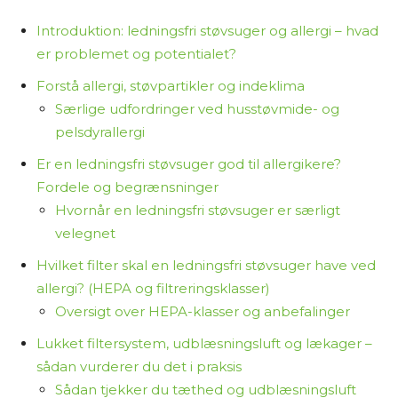
indeholder links til forhandlere. Hvis du vælger at
købe et produkt via disse links, tjener jeg
Introduktion: ledningsfri støvsuger og allergi – hvad
provision. Det koster dig ikke ekstra og er med til
er problemet og potentialet?
at finansiere arbejdet med at researche og
Forstå allergi, støvpartikler og indeklima
skrive indholdet.
Særlige udfordringer ved husstøvmide- og
pelsdyrallergi
Jeg synes, det er vigtigt at være ærlig om,
hvordan jeg arbejder – så du ved, at jeg ikke selv
Er en ledningsfri støvsuger god til allergikere?
har haft alle produkterne i hænderne, men i
Fordele og begrænsninger
stedet samler og bearbejder tilgængelig viden
Hvornår en ledningsfri støvsuger er særligt
for at hjælpe dig med at træffe et informeret
velegnet
valg.
Hvilket filter skal en ledningsfri støvsuger have ved
allergi? (HEPA og filtreringsklasser)
Tak fordi du læser med på Osmedhus.dk!
Oversigt over HEPA-klasser og anbefalinger
Lukket filtersystem, udblæsningsluft og lækager –
sådan vurderer du det i praksis
Sådan tjekker du tæthed og udblæsningsluft