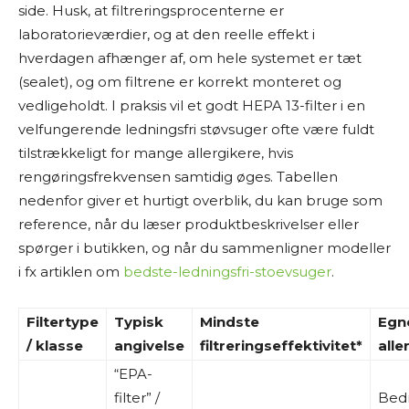
side. Husk, at filtreringsprocenterne er
laboratorieværdier, og at den reelle effekt i
hverdagen afhænger af, om hele systemet er tæt
(sealet), og om filtrene er korrekt monteret og
vedligeholdt. I praksis vil et godt HEPA 13-filter i en
velfungerende ledningsfri støvsuger ofte være fuldt
tilstrækkeligt for mange allergikere, hvis
rengøringsfrekvensen samtidig øges. Tabellen
nedenfor giver et hurtigt overblik, du kan bruge som
reference, når du læser produktbeskrivelser eller
spørger i butikken, og når du sammenligner modeller
i fx artiklen om
bedste-ledningsfri-stoevsuger
.
Filtertype
Typisk
Mindste
Egn
/ klasse
angivelse
filtreringseffektivitet*
alle
“EPA-
filter” /
Bed