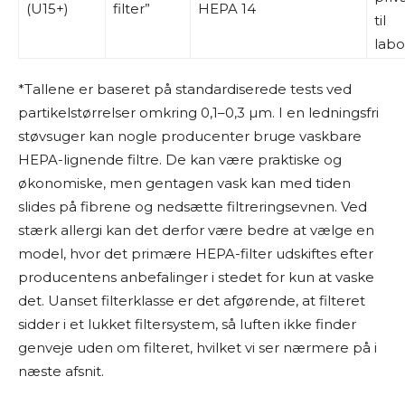
(U15+)
filter”
HEPA 14
til
labo
*Tallene er baseret på standardiserede tests ved
partikelstørrelser omkring 0,1–0,3 µm. I en ledningsfri
støvsuger kan nogle producenter bruge vaskbare
HEPA-lignende filtre. De kan være praktiske og
økonomiske, men gentagen vask kan med tiden
slides på fibrene og nedsætte filtreringsevnen. Ved
stærk allergi kan det derfor være bedre at vælge en
model, hvor det primære HEPA-filter udskiftes efter
producentens anbefalinger i stedet for kun at vaske
det. Uanset filterklasse er det afgørende, at filteret
sidder i et lukket filtersystem, så luften ikke finder
genveje uden om filteret, hvilket vi ser nærmere på i
næste afsnit.