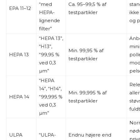
“med
Ca. 95–99,5 % af
stan
EPA 11–12
HEPA-
testpartikler
ikke
lignende
og p
filter”
“HEPA 13”,
Anbe
“H13”,
mini
Min. 99,95 % af
HEPA 13
“99,95 %
poll
testpartikler
ved 0,3
mod
µm”
pels
“HEPA
Rele
14”, “H14”,
Min. 99,995 % af
alle
HEPA 14
“99,995 %
testpartikler
støv
ved 0,3
fuld
µm”
Norm
nødv
ULPA
“ULPA-
Endnu højere end
priv