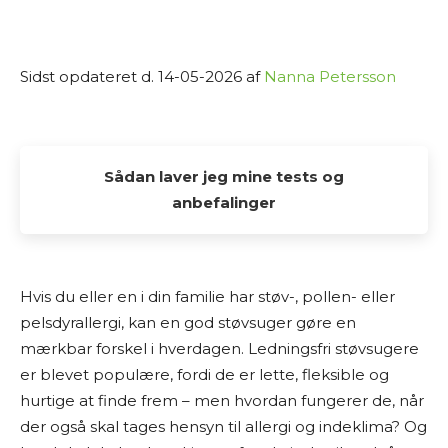
Sidst opdateret d. 14-05-2026 af
Nanna Petersson
Sådan laver jeg mine tests og
anbefalinger
Alle de tests og anbefalinger, du finder her på
Osmedhus.dk, er lavet udelukkende af interesse
Hvis du eller en i din familie har støv-, pollen- eller
fra min side. Jeg elsker at dykke ned i produkter,
pelsdyrallergi, kan en god støvsuger gøre en
sammenligne muligheder og dele min research
mærkbar forskel i hverdagen. Ledningsfri støvsugere
med andre, der også vil finde det bedste valg til
er blevet populære, fordi de er lette, fleksible og
hjemmet.
hurtige at finde frem – men hvordan fungerer de, når
der også skal tages hensyn til allergi og indeklima? Og
Jeg laver ikke fysiske tests af produkterne selv.