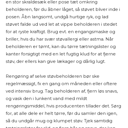
en stor skraldesæk eller pose tæt omkring
beholderen, før du åbner låget, så støvet bliver inde i
posen. Åbn langsomt, undgå hurtige ryk, og lad
støvet falde ud ved let at vippe beholderen i stedet
for at ryste kraftigt. Brug evt. en engangsmaske og
briller, hvis du har svær støvallergi eller astma. Når
beholderen er tømt, kan du tørre tætningslister og
kanter forsigtigt med en let fugtig klud for at fjerne
støv, der ellers kan give lækager og dårlig lugt.
Rengøring af selve støvbeholderen bør ske
regelmæssigt, fx en gang om måneden eller oftere
ved intensiv brug. Tag beholderen af, fjern løs snavs,
og vask den i lunkent vand med mildt
rengøringsmiddel, hvis producenten tillader det. Sørg
for, at alle dele er helt tørre, før du samler den igen,
så du undgår mug og klumpet støv. Tjek samtidig