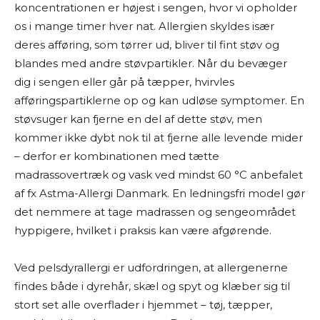
koncentrationen er højest i sengen, hvor vi opholder
os i mange timer hver nat. Allergien skyldes især
deres afføring, som tørrer ud, bliver til fint støv og
blandes med andre støvpartikler. Når du bevæger
dig i sengen eller går på tæpper, hvirvles
afføringspartiklerne op og kan udløse symptomer. En
støvsuger kan fjerne en del af dette støv, men
kommer ikke dybt nok til at fjerne alle levende mider
– derfor er kombinationen med tætte
madrassovertræk og vask ved mindst 60 °C anbefalet
af fx Astma-Allergi Danmark. En ledningsfri model gør
det nemmere at tage madrassen og sengeområdet
hyppigere, hvilket i praksis kan være afgørende.
Ved pelsdyrallergi er udfordringen, at allergenerne
findes både i dyrehår, skæl og spyt og klæber sig til
stort set alle overflader i hjemmet – tøj, tæpper,