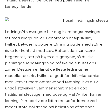
irritation, særligt i perioder med pollen eller når
kæledyr fælder.
Ledningsfri støvsugere har dog klare begrænsninger
set med allergi-briller. Beholderen er typisk lille,
hvilket betyder hyppigere tømning og dermed større
risiko for kontakt med støv. Batteritiden kan være
begrænset, især på højeste sugestyrke, så du skal
planlægge rengøringen og måske dele huset op i
zoner. Desuden er langt de fleste ledningsfrie
modeller posefri, hvilket er godt for driftsøkonomien,
men kræver mere omtanke ved tømning, hvis du vil
undgå støvskyer. Sammenlignet med en god
traditionel støvsuger med pose og HEPA-filter kan en
ledningsfri model være lidt mere udfordrende ved
meget store boliger og høj belastning af tæpper,