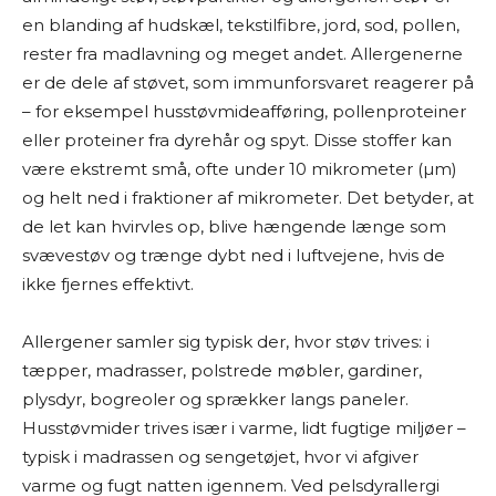
en blanding af hudskæl, tekstilfibre, jord, sod, pollen,
rester fra madlavning og meget andet. Allergenerne
er de dele af støvet, som immunforsvaret reagerer på
– for eksempel husstøvmideafføring, pollenproteiner
eller proteiner fra dyrehår og spyt. Disse stoffer kan
være ekstremt små, ofte under 10 mikrometer (µm)
og helt ned i fraktioner af mikrometer. Det betyder, at
de let kan hvirvles op, blive hængende længe som
svævestøv og trænge dybt ned i luftvejene, hvis de
ikke fjernes effektivt.
Allergener samler sig typisk der, hvor støv trives: i
tæpper, madrasser, polstrede møbler, gardiner,
plysdyr, bogreoler og sprækker langs paneler.
Husstøvmider trives især i varme, lidt fugtige miljøer –
typisk i madrassen og sengetøjet, hvor vi afgiver
varme og fugt natten igennem. Ved pelsdyrallergi