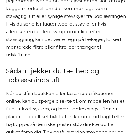
pejlemærke. Når du bruger støvsugeren, kan du også
lægge mærke til, om der kommer lugt, varm
støvagtig luft eller synlige støvskyer fra udblæsningen.
Hvis du ser eller lugter tydeligt støv, eller hvis
allergikeren får flere symptomer lige efter
støvsugning, kan det være tegn på lækager, forkert
monterede filtre eller filtre, der trænger til
udskiftning.
Sådan tjekker du tæthed og
udblæsningsluft
Når du står i butikken eller læser specifikationer
online, kan du spørge direkte til, om modellen har et
fuldt lukket system, og hvor udblæsningsluften er
placeret. Ideelt set bør luften komme ud bagtil eller
højt oppe, så den ikke puster støv direkte op fra
gulvet foran dig. Tjek også, hvordan støvbeholder og