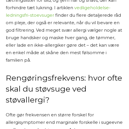
tætningslister for slid, og fjern hår og snavs, der kan
forhindre tæt lukning. I artiklen
vedligeholdelse-
ledningsfri-stoevsuger
finder du flere detaljerede råd
om pleje, der også er relevante, når du vil bevare en
god filtrering. Ved meget svær allergi vælger nogle at
bruge handsker og maske hver gang, de tømmer,
eller lade en ikke-allergiker gøre det – det kan være
en enkel måde at skåne den mest følsomme i
familien på.
Rengøringsfrekvens: hvor ofte
skal du støvsuge ved
støvallergi?
Ofte gør frekvensen en større forskel for
allergisymptomer end marginale forskelle i sugeevne