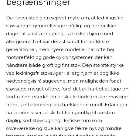
begrænsninger
Der lever stadig en sejlivet myte om, at ledningsfrie
støvsugere generelt suger dårligt og derfor ikke
duger til seriøs rengøring, især ikke i hjem med
allergikere. Det var delvist sandt for de første
generationer, men nyere modeller har ofte høj
motoreffekt og gode cyklonsystemer, der kan
håndtere både groft og fint støv. Den største styrke
ved ledningsfri støvsuger i allergihjem er dog ikke
nødvendigvis rå sugeevne, men muligheden for at
støvsuge meget oftere, fordi det er hurtigt at tage en
kort runde i stedet for at skulle finde en stor maskine
frem, sætte ledning i og trække den rundt. Erfaringer
fra familier viser, at skiftet fra ugentlig til næsten
daglig, kort støvsugning i kritiske rum som
soveværelse og stue kan give færre nys og mindre