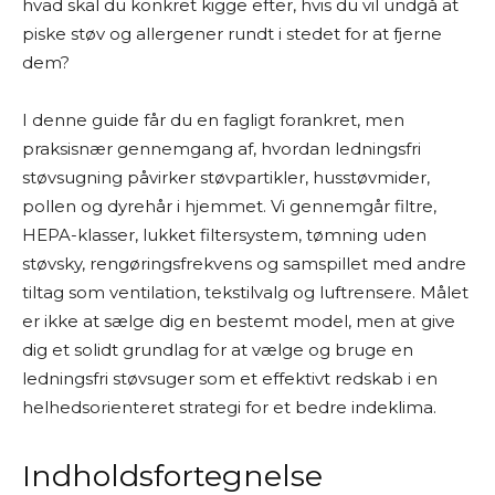
hvad skal du konkret kigge efter, hvis du vil undgå at
Mine “tests” og anbefalinger er baseret på
piske støv og allergener rundt i stedet for at fjerne
grundig research. Det betyder, at jeg læser
dem?
producentoplysninger, forhandlerbeskrivelser,
brugeranmeldelser, ekspertvurderinger og
I denne guide får du en fagligt forankret, men
andre offentligt tilgængelige kilder – både fra
praksisnær gennemgang af, hvordan ledningsfri
danske og udenlandske hjemmesider. På den
støvsugning påvirker støvpartikler, husstøvmider,
baggrund vurderer jeg fordele og ulemper ved
pollen og dyrehår i hjemmet. Vi gennemgår filtre,
produkterne og giver mine personlige
HEPA-klasser, lukket filtersystem, tømning uden
anbefalinger.
støvsky, rengøringsfrekvens og samspillet med andre
tiltag som ventilation, tekstilvalg og luftrensere. Målet
Jeg bestræber mig på at give et godt overblik
er ikke at sælge dig en bestemt model, men at give
og formidle information på en letforståelig
dig et solidt grundlag for at vælge og bruge en
måde. Men jeg kan ikke garantere, at alle
ledningsfri støvsuger som et effektivt redskab i en
oplysninger altid er fuldstændigt opdaterede
helhedsorienteret strategi for et bedre indeklima.
eller dækkende.
Jeg vil også gøre opmærksom på, at siden ofte
Indholdsfortegnelse