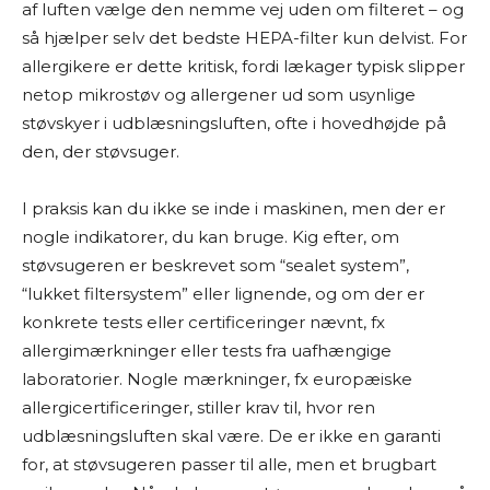
af luften vælge den nemme vej uden om filteret – og
så hjælper selv det bedste HEPA-filter kun delvist. For
allergikere er dette kritisk, fordi lækager typisk slipper
netop mikrostøv og allergener ud som usynlige
støvskyer i udblæsningsluften, ofte i hovedhøjde på
den, der støvsuger.
I praksis kan du ikke se inde i maskinen, men der er
nogle indikatorer, du kan bruge. Kig efter, om
støvsugeren er beskrevet som “sealet system”,
“lukket filtersystem” eller lignende, og om der er
konkrete tests eller certificeringer nævnt, fx
allergimærkninger eller tests fra uafhængige
laboratorier. Nogle mærkninger, fx europæiske
allergicertificeringer, stiller krav til, hvor ren
udblæsningsluften skal være. De er ikke en garanti
for, at støvsugeren passer til alle, men et brugbart