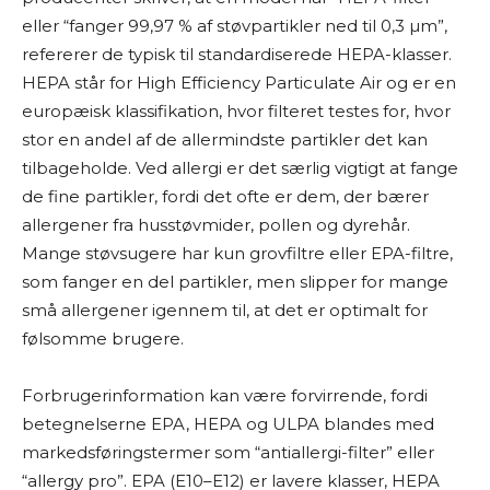
eller “fanger 99,97 % af støvpartikler ned til 0,3 µm”,
refererer de typisk til standardiserede HEPA-klasser.
HEPA står for High Efficiency Particulate Air og er en
europæisk klassifikation, hvor filteret testes for, hvor
stor en andel af de allermindste partikler det kan
tilbageholde. Ved allergi er det særlig vigtigt at fange
de fine partikler, fordi det ofte er dem, der bærer
allergener fra husstøvmider, pollen og dyrehår.
Mange støvsugere har kun grovfiltre eller EPA-filtre,
som fanger en del partikler, men slipper for mange
små allergener igennem til, at det er optimalt for
følsomme brugere.
Forbrugerinformation kan være forvirrende, fordi
betegnelserne EPA, HEPA og ULPA blandes med
markedsføringstermer som “antiallergi-filter” eller
“allergy pro”. EPA (E10–E12) er lavere klasser, HEPA