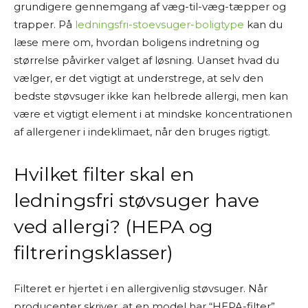
grundigere gennemgang af væg-til-væg-tæpper og
trapper. På
ledningsfri-stoevsuger-boligtype
kan du
læse mere om, hvordan boligens indretning og
størrelse påvirker valget af løsning. Uanset hvad du
vælger, er det vigtigt at understrege, at selv den
bedste støvsuger ikke kan helbrede allergi, men kan
være et vigtigt element i at mindske koncentrationen
af allergener i indeklimaet, når den bruges rigtigt.
Hvilket filter skal en
ledningsfri støvsuger have
ved allergi? (HEPA og
filtreringsklasser)
Filteret er hjertet i en allergivenlig støvsuger. Når
producenter skriver, at en model har “HEPA-filter”