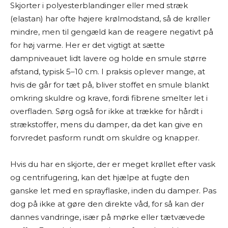
Skjorter i polyesterblandinger eller med stræk
(elastan) har ofte højere krølmodstand, så de krøller
mindre, men til gengæld kan de reagere negativt på
for høj varme. Her er det vigtigt at sætte
dampniveauet lidt lavere og holde en smule større
afstand, typisk 5–10 cm. I praksis oplever mange, at
hvis de går for tæt på, bliver stoffet en smule blankt
omkring skuldre og krave, fordi fibrene smelter let i
overfladen. Sørg også for ikke at trække for hårdt i
strækstoffer, mens du damper, da det kan give en
forvredet pasform rundt om skuldre og knapper.
Hvis du har en skjorte, der er meget krøllet efter vask
og centrifugering, kan det hjælpe at fugte den
ganske let med en sprayflaske, inden du damper. Pas
dog på ikke at gøre den direkte våd, for så kan der
dannes vandringe, især på mørke eller tætvævede