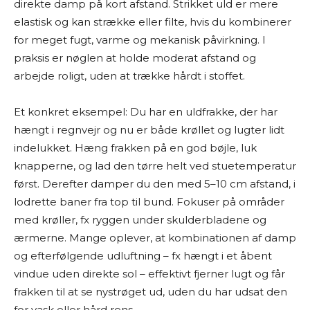
direkte damp på kort afstand. Strikket uld er mere
elastisk og kan strække eller filte, hvis du kombinerer
for meget fugt, varme og mekanisk påvirkning. I
praksis er nøglen at holde moderat afstand og
arbejde roligt, uden at trække hårdt i stoffet.
Et konkret eksempel: Du har en uldfrakke, der har
hængt i regnvejr og nu er både krøllet og lugter lidt
indelukket. Hæng frakken på en god bøjle, luk
knapperne, og lad den tørre helt ved stuetemperatur
først. Derefter damper du den med 5–10 cm afstand, i
lodrette baner fra top til bund. Fokuser på områder
med krøller, fx ryggen under skulderbladene og
ærmerne. Mange oplever, at kombinationen af damp
og efterfølgende udluftning – fx hængt i et åbent
vindue uden direkte sol – effektivt fjerner lugt og får
frakken til at se nystrøget ud, uden du har udsat den
for vask eller hård rens.