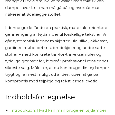
mange er i tvivl om, hvilke tekstiler man faktisk kan
Jeg laver ikke fysiske tests af produkterne selv.
dampe, hvor tæt man må gå på, og hvornår man
Mine “tests” og anbefalinger er baseret på
risikerer at ødelægge stoffet.
grundig research. Det betyder, at jeg læser
producentoplysninger, forhandlerbeskrivelser,
I denne guide får du en praktisk, materiale-orienteret
brugeranmeldelser, ekspertvurderinger og
gennemgang af tøjdamper til forskellige tekstiler. Vi
andre offentligt tilgængelige kilder – både fra
går systematisk igennem skjorter, uld, silke, jakkesæt,
danske og udenlandske hjemmesider. På den
gardiner, møbelbetræk, brudekjoler og andre sarte
baggrund vurderer jeg fordele og ulemper ved
stoffer – med konkrete trin-for-trin-eksempler og
produkterne og giver mine personlige
tydelige grænser for, hvornår professionel rens er det
anbefalinger.
sikreste valg. Målet er, at du kan bruge din tøjdamper
trygt og få mest muligt ud af den, uden at gå på
Jeg bestræber mig på at give et godt overblik
kompromis med tøjpleje og tekstilernes levetid.
og formidle information på en letforståelig
måde. Men jeg kan ikke garantere, at alle
oplysninger altid er fuldstændigt opdaterede
Indholdsfortegnelse
eller dækkende.
Introduktion: Hvad kan man bruge en tøjdamper
Jeg vil også gøre opmærksom på, at siden ofte