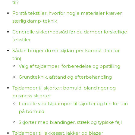
til?
indeholder links til forhandlere. Hvis du vælger at
Forstå tekstiler: hvorfor nogle materialer kræver
købe et produkt via disse links, tjener jeg
særlig damp-teknik
provision. Det koster dig ikke ekstra og er med til
at finansiere arbejdet med at researche og
Generelle sikkerhedsråd før du damper forskellige
skrive indholdet.
tekstiler
Sådan bruger du en tøjdamper korrekt (trin for
Jeg synes, det er vigtigt at være ærlig om,
trin)
hvordan jeg arbejder – så du ved, at jeg ikke selv
Valg af tøjdamper, forberedelse og opstilling
har haft alle produkterne i hænderne, men i
Grundteknik, afstand og efterbehandling
stedet samler og bearbejder tilgængelig viden
for at hjælpe dig med at træffe et informeret
Tøjdamper til skjorter: bomuld, blandinger og
valg.
business-skjorter
Fordele ved tøjdamper til skjorter og trin for trin
Tak fordi du læser med på Osmedhus.dk!
på bomuld
Skjorter med blandinger, stræk og typiske fejl
Tøjdamper til jakkesæt, jakker og blazer