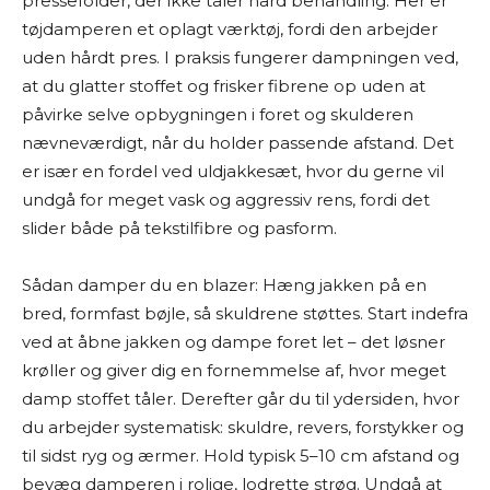
pressefolder, der ikke tåler hård behandling. Her er
tøjdamperen et oplagt værktøj, fordi den arbejder
uden hårdt pres. I praksis fungerer dampningen ved,
at du glatter stoffet og frisker fibrene op uden at
påvirke selve opbygningen i foret og skulderen
nævneværdigt, når du holder passende afstand. Det
er især en fordel ved uldjakkesæt, hvor du gerne vil
undgå for meget vask og aggressiv rens, fordi det
slider både på tekstilfibre og pasform.
Sådan damper du en blazer: Hæng jakken på en
bred, formfast bøjle, så skuldrene støttes. Start indefra
ved at åbne jakken og dampe foret let – det løsner
krøller og giver dig en fornemmelse af, hvor meget
damp stoffet tåler. Derefter går du til ydersiden, hvor
du arbejder systematisk: skuldre, revers, forstykker og
til sidst ryg og ærmer. Hold typisk 5–10 cm afstand og
bevæg damperen i rolige, lodrette strøg. Undgå at