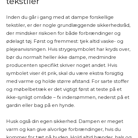
tekstiler
Inden du går i gang med at dampe forskellige
tekstiler, er der nogle grundlæggende sikkerhedsråd,
der mindsker risikoen for både forbrændinger og
ødelagt tøj. Først og fremmest: tjek altid vaske- og
plejeanvisningen. Hvis strygesymbolet har kryds over,
bør du normalt heller ikke dampe, medmindre
producenten specifikt skriver noget andet. Hvis
symbolet viser ét prik, skal du være ekstra forsigtig
med varme og holde større afstand. For sarte stoffer
og møbelbetræk er det vigtigt først at teste på et
ikke-synligt område – fx indersømmen, nederst på et
gardin eller bag på en hynde.
Husk også din egen sikkerhed. Dampen er meget
varm og kan give alvorlige forbrændinger, hvis du
kommer for tæt på huden. Hold altid hænder, hals og