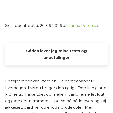
Sidst opdateret d. 20-06-2026 af
Nanna Petersson
Sådan laver jeg mine tests og
anbefalinger
Alle de tests og anbefalinger, du finder her på
Osmedhus.dk, er lavet udelukkende af interesse
En tøjdamper kan være en lille gamechanger i
fra min side. Jeg elsker at dykke ned i produkter,
hverdagen, hvis du bruger den rigtigt. Den kan glatte
sammenligne muligheder og dele min research
krøller ud, friske tøjet op mellem vask, fjerne let lugt
med andre, der også vil finde det bedste valg til
og gøre det nemmere at passe på både hverdagstøj,
hjemmet.
jakkesæt, gardiner og endda brudekjoler. Men