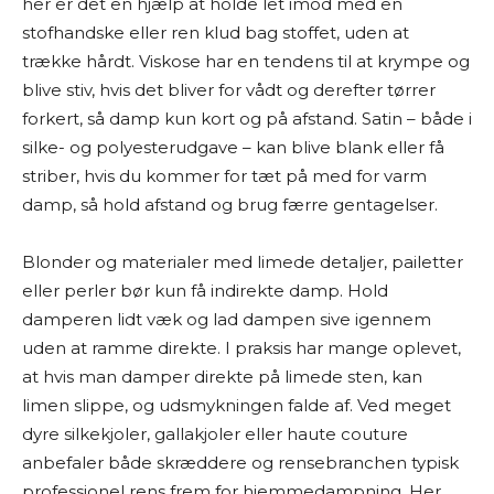
her er det en hjælp at holde let imod med en
stofhandske eller ren klud bag stoffet, uden at
trække hårdt. Viskose har en tendens til at krympe og
blive stiv, hvis det bliver for vådt og derefter tørrer
forkert, så damp kun kort og på afstand. Satin – både i
silke- og polyesterudgave – kan blive blank eller få
striber, hvis du kommer for tæt på med for varm
damp, så hold afstand og brug færre gentagelser.
Blonder og materialer med limede detaljer, pailetter
eller perler bør kun få indirekte damp. Hold
damperen lidt væk og lad dampen sive igennem
uden at ramme direkte. I praksis har mange oplevet,
at hvis man damper direkte på limede sten, kan
limen slippe, og udsmykningen falde af. Ved meget
dyre silkekjoler, gallakjoler eller haute couture
anbefaler både skræddere og rensebranchen typisk
professionel rens frem for hjemmedampning. Her