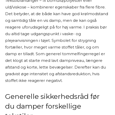
Tekstilblandinger – fx bomuld/polyester eller
uld/viskose – kombinerer egenskaber fra flere fibre.
Det betyder, at de både kan have god krølmodstand
og samtidig tåle en vis damp, men de kan også
reagere uforudsigeligt på for høj varme. I praksis bør
du altid tage udgangspunkt i vaske- og
plejeanvisningen i tøjet. Symbolet for strygning
fortæller, hvor meget varme stoffet tåler, og om
damp er tilladt. Som generel tommelfingerregel er
det klogt at starte med lavt dampniveau, længere
afstand og korte, lette bevægelser. Derefter kan du
gradvist øge intensitet og afstandsreduktion, hvis
stoffet ikke reagerer negativt.
Generelle sikkerhedsråd før
du damper forskellige