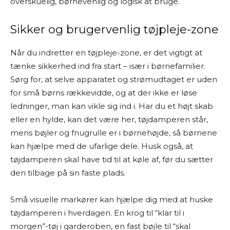
overskuelig, børnevenlig og logisk at bruge.
Sikker og brugervenlig tøjpleje-zone
Når du indretter en tøjpleje-zone, er det vigtigt at
tænke sikkerhed ind fra start – især i børnefamilier.
Sørg for, at selve apparatet og strømudtaget er uden
for små børns rækkevidde, og at der ikke er løse
ledninger, man kan vikle sig ind i. Har du et højt skab
eller en hylde, kan det være her, tøjdamperen står,
mens bøjler og fnugrulle er i børnehøjde, så børnene
kan hjælpe med de ufarlige dele. Husk også, at
tøjdamperen skal have tid til at køle af, før du sætter
den tilbage på sin faste plads.
Små visuelle markører kan hjælpe dig med at huske
tøjdamperen i hverdagen. En krog til “klar til i
morgen”-tøj i garderoben, en fast bøjle til “skal