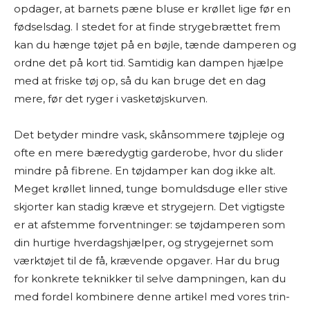
opdager, at barnets pæne bluse er krøllet lige før en
fødselsdag. I stedet for at finde strygebrættet frem
kan du hænge tøjet på en bøjle, tænde damperen og
ordne det på kort tid. Samtidig kan dampen hjælpe
med at friske tøj op, så du kan bruge det en dag
mere, før det ryger i vasketøjskurven.
Det betyder mindre vask, skånsommere tøjpleje og
ofte en mere bæredygtig garderobe, hvor du slider
mindre på fibrene. En tøjdamper kan dog ikke alt.
Meget krøllet linned, tunge bomuldsduge eller stive
skjorter kan stadig kræve et strygejern. Det vigtigste
er at afstemme forventninger: se tøjdamperen som
din hurtige hverdagshjælper, og strygejernet som
værktøjet til de få, krævende opgaver. Har du brug
for konkrete teknikker til selve dampningen, kan du
med fordel kombinere denne artikel med vores trin-