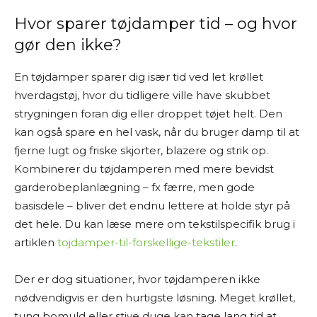
Hvor sparer tøjdamper tid – og hvor
gør den ikke?
En tøjdamper sparer dig især tid ved let krøllet
hverdagstøj, hvor du tidligere ville have skubbet
strygningen foran dig eller droppet tøjet helt. Den
kan også spare en hel vask, når du bruger damp til at
fjerne lugt og friske skjorter, blazere og strik op.
Kombinerer du tøjdamperen med mere bevidst
garderobeplanlægning – fx færre, men gode
basisdele – bliver det endnu lettere at holde styr på
det hele. Du kan læse mere om tekstilspecifik brug i
artiklen
tojdamper-til-forskellige-tekstiler
.
Der er dog situationer, hvor tøjdamperen ikke
nødvendigvis er den hurtigste løsning. Meget krøllet,
tung bomuld eller stive duge kan tage lang tid at