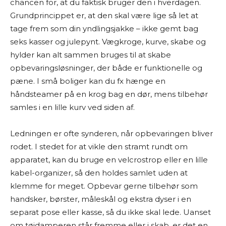
chancen for, at du faktisk bruger den i hverdagen.
Grundprincippet er, at den skal være lige så let at
tage frem som din yndlingsjakke – ikke gemt bag
seks kasser og julepynt. Vægkroge, kurve, skabe og
hylder kan alt sammen bruges til at skabe
opbevaringsløsninger, der både er funktionelle og
pæne. I små boliger kan du fx hænge en
håndsteamer på en krog bag en dør, mens tilbehør
samles i en lille kurv ved siden af.
Ledningen er ofte synderen, når opbevaringen bliver
rodet. I stedet for at vikle den stramt rundt om
apparatet, kan du bruge en velcrostrop eller en lille
kabel-organizer, så den holdes samlet uden at
klemme for meget. Opbevar gerne tilbehør som
handsker, børster, måleskål og ekstra dyser i en
separat pose eller kasse, så du ikke skal lede. Uanset
om tøjdamperen står fremme eller i skab, er det en