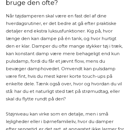
bruge den ofte?
Når tøjdamperen skal være en fast del af dine
hverdagsrutiner, er det bedre at gå efter praktiske
detaljer end ekstra luksusfunktioner. Kig på, hvor
længe den kan dampe på én tank, og hvor hurtigt
den er klar. Damper du ofte mange stykker tøj i træk,
kan konstant damp være mere behageligt end kun
pulsdamp, fordi du får et jævnt flow, mens du
bevæger damphovedet. Omvendt kan pulsdamp
være fint, hvis du mest kører korte touch-ups på
enkelte dele. Tænk også over, hvor og hvordan du vil
stå: har du et naturligt sted tæt på strømudtag, eller
skal du flytte rundt på den?
Støjniveau kan virke som en detalje, men i små
lejligheder eller i børnefamilieliv, hvor du damper
efter sengetid, er det rart, at apparatet ikke larmer for