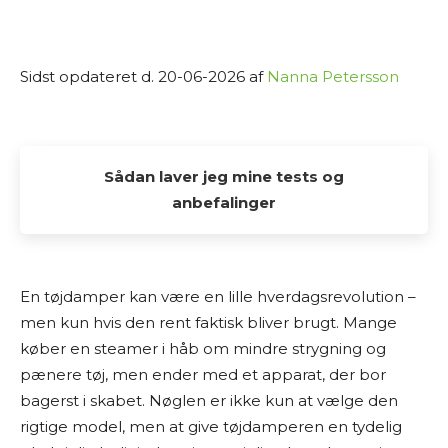
Sidst opdateret d. 20-06-2026 af
Nanna Petersson
Sådan laver jeg mine tests og
anbefalinger
Alle de tests og anbefalinger, du finder her på
Osmedhus.dk, er lavet udelukkende af interesse
En tøjdamper kan være en lille hverdagsrevolution –
fra min side. Jeg elsker at dykke ned i produkter,
men kun hvis den rent faktisk bliver brugt. Mange
sammenligne muligheder og dele min research
køber en steamer i håb om mindre strygning og
med andre, der også vil finde det bedste valg til
pænere tøj, men ender med et apparat, der bor
hjemmet.
bagerst i skabet. Nøglen er ikke kun at vælge den
rigtige model, men at give tøjdamperen en tydelig
Jeg laver ikke fysiske tests af produkterne selv.