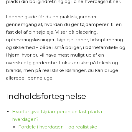
plads i din boligindretning og i dine hverdagsrutiner.
Mine “tests” og anbefalinger er baseret på
grundig research. Det betyder, at jeg læser
I denne guide får du en praktisk, jordnær
producentoplysninger, forhandlerbeskrivelser,
gennemgang af, hvordan du gør tøjdamperen til en
brugeranmeldelser, ekspertvurderinger og
fast del af din tøjpleje. Vi ser på placering,
andre offentligt tilgængelige kilder – både fra
opbevaringsløsninger, tøjpleje-zoner, tidsoptimering
danske og udenlandske hjemmesider. På den
og sikkerhed – både i små boliger, i børnefamilieliv og
baggrund vurderer jeg fordele og ulemper ved
i hjem, hvor du vil have mest muligt ud af en
produkterne og giver mine personlige
overskuelig garderobe. Fokus er ikke på teknik og
anbefalinger.
brands, men på realistiske løsninger, du kan bruge
allerede i denne uge.
Jeg bestræber mig på at give et godt overblik
og formidle information på en letforståelig
måde. Men jeg kan ikke garantere, at alle
Indholdsfortegnelse
oplysninger altid er fuldstændigt opdaterede
eller dækkende.
Hvorfor give tøjdamperen en fast plads i
hverdagen?
Jeg vil også gøre opmærksom på, at siden ofte
Fordele i hverdagen – og realistiske