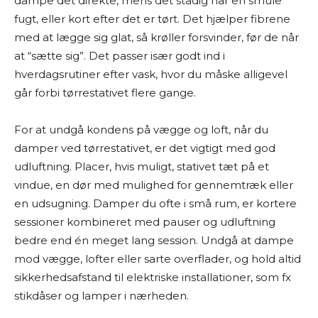
dampe det direkte, mens det stadig har en smule
fugt, eller kort efter det er tørt. Det hjælper fibrene
med at lægge sig glat, så krøller forsvinder, før de når
at “sætte sig”. Det passer især godt ind i
hverdagsrutiner efter vask, hvor du måske alligevel
går forbi tørrestativet flere gange.
For at undgå kondens på vægge og loft, når du
damper ved tørrestativet, er det vigtigt med god
udluftning. Placer, hvis muligt, stativet tæt på et
vindue, en dør med mulighed for gennemtræk eller
en udsugning. Damper du ofte i små rum, er kortere
sessioner kombineret med pauser og udluftning
bedre end én meget lang session. Undgå at dampe
mod vægge, lofter eller sarte overflader, og hold altid
sikkerhedsafstand til elektriske installationer, som fx
stikdåser og lamper i nærheden.