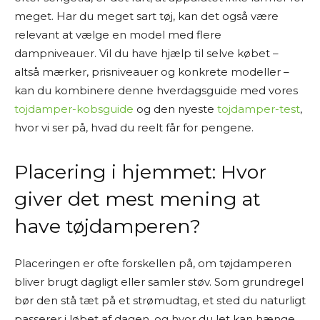
meget. Har du meget sart tøj, kan det også være
relevant at vælge en model med flere
dampniveauer. Vil du have hjælp til selve købet –
altså mærker, prisniveauer og konkrete modeller –
kan du kombinere denne hverdagsguide med vores
tojdamper-kobsguide
og den nyeste
tojdamper-test
,
hvor vi ser på, hvad du reelt får for pengene.
Placering i hjemmet: Hvor
giver det mest mening at
have tøjdamperen?
Placeringen er ofte forskellen på, om tøjdamperen
bliver brugt dagligt eller samler støv. Som grundregel
bør den stå tæt på et strømudtag, et sted du naturligt
passerer i løbet af dagen, og hvor du let kan hænge