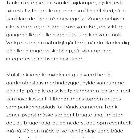
Tanken er enkel: du samler tøjdamper, bøjler, evt.
tørrestativ, fnugrulle og andre småting ét sted, så du
kan klare det hele i én bevægelse. Zonen behøver
ikke være stor; et hjørne i soveværelset, en sektion i
gangen eller et lille hjørne af stuen kan være nok.
Vælg et sted, du naturligt går forbi, når du klæder dig
på eller hænger vasketøj op, så tøjdamperen
integreres i dine hverdagsrutiner.
Multifunktionelle møbler er guld værd her. Et
garderobestativ med indbygget hylde kan rumme
både tøj på bøjle og selve tøjdamperen. En smal reol
kan have kasser til tilbehør, mens toppen bruges
som parkeringsplads for håndsteameren. Tænk i
zoner: øverst måske sjældent brugte ting, i midten
det, du bruger dagligt, og nederst det, børn eventuelt
må nå. På den måde bliver din tøjpleje-zone både