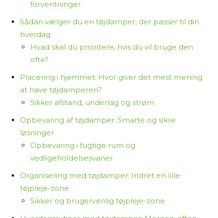
indeholder links til forhandlere. Hvis du vælger at
forventninger
købe et produkt via disse links, tjener jeg
Sådan vælger du en tøjdamper, der passer til din
provision. Det koster dig ikke ekstra og er med til
hverdag
at finansiere arbejdet med at researche og
Hvad skal du prioritere, hvis du vil bruge den
skrive indholdet.
ofte?
Jeg synes, det er vigtigt at være ærlig om,
Placering i hjemmet: Hvor giver det mest mening
hvordan jeg arbejder – så du ved, at jeg ikke selv
at have tøjdamperen?
har haft alle produkterne i hænderne, men i
Sikker afstand, underlag og strøm
stedet samler og bearbejder tilgængelig viden
Opbevaring af tøjdamper: Smarte og sikre
for at hjælpe dig med at træffe et informeret
løsninger
valg.
Opbevaring i fugtige rum og
vedligeholdelsesvaner
Tak fordi du læser med på Osmedhus.dk!
Organisering med tøjdamper: Indret en lille
tøjpleje-zone
Sikker og brugervenlig tøjpleje-zone