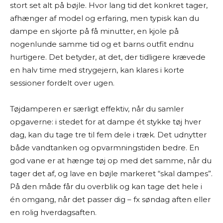
stort set alt på bøjle. Hvor lang tid det konkret tager,
afhænger af model og erfaring, men typisk kan du
dampe en skjorte på få minutter, en kjole på
nogenlunde samme tid og et barns outfit endnu
hurtigere. Det betyder, at det, der tidligere krævede
en halv time med strygejern, kan klares i korte
sessioner fordelt over ugen.
Tøjdamperen er særligt effektiv, når du samler
opgaverne: i stedet for at dampe ét stykke tøj hver
dag, kan du tage tre til fem dele i træk. Det udnytter
både vandtanken og opvarmningstiden bedre. En
god vane er at hænge tøj op med det samme, når du
tager det af, og lave en bøjle markeret “skal dampes”.
På den måde får du overblik og kan tage det hele i
én omgang, når det passer dig – fx søndag aften eller
en rolig hverdagsaften.