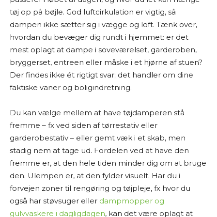
tøj op på bøjle. God luftcirkulation er vigtig, så
dampen ikke sætter sig i vægge og loft. Tænk over,
hvordan du bevæger dig rundt i hjemmet: er det
mest oplagt at dampe i soveværelset, garderoben,
bryggerset, entreen eller måske i et hjørne af stuen?
Der findes ikke ét rigtigt svar; det handler om dine
faktiske vaner og boligindretning.
Du kan vælge mellem at have tøjdamperen stå
fremme – fx ved siden af tørrestativ eller
garderobestativ – eller gemt væk i et skab, men
stadig nem at tage ud. Fordelen ved at have den
fremme er, at den hele tiden minder dig om at bruge
den. Ulempen er, at den fylder visuelt. Har du i
forvejen zoner til rengøring og tøjpleje, fx hvor du
også har støvsuger eller
dampmopper og
gulvvaskere i dagligdagen
, kan det være oplagt at