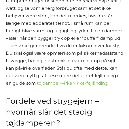
Dampere bruger desuden ofte en relativt høj effekt i
watt, og selvom energiforbruget samlet set ikke
behøver være stort, kan det mærkes, hvis du står
længe med apparatet tændt. I små rum kan der
hurtigt blive varmt og fugtigt, og lyden fra en damper
– især når den bygger tryk op eller “puffer” damp ud
– kan virke generende, hvis du er følsom over for støj.
Du skal også være opmærksom på sikkerhedsafstand
til vægge, træ og elektronik, da varm damp på sigt
kan påvirke overflader. Står du ofte med dette, kan
det være nyttigt at læse mere detaljeret fejlfinding i
en guide som
tojdamper-virker-ikke-fejlfinding
.
Fordele ved strygejern –
hvornår slår det stadig
tøjdamperen?