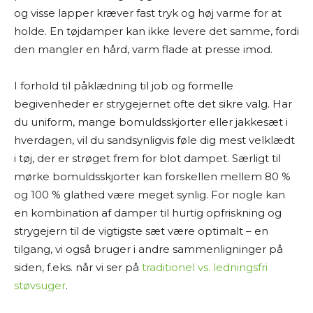
og visse lapper kræver fast tryk og høj varme for at
holde. En tøjdamper kan ikke levere det samme, fordi
den mangler en hård, varm flade at presse imod.
I forhold til påklædning til job og formelle
begivenheder er strygejernet ofte det sikre valg. Har
du uniform, mange bomuldsskjorter eller jakkesæt i
hverdagen, vil du sandsynligvis føle dig mest velklædt
i tøj, der er strøget frem for blot dampet. Særligt til
mørke bomuldsskjorter kan forskellen mellem 80 %
og 100 % glathed være meget synlig. For nogle kan
en kombination af damper til hurtig opfriskning og
strygejern til de vigtigste sæt være optimalt – en
tilgang, vi også bruger i andre sammenligninger på
siden, f.eks. når vi ser på
traditionel vs. ledningsfri
støvsuger
.