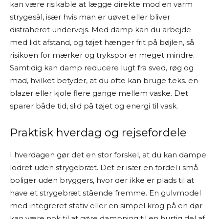
kan være risikable at lægge direkte mod en varm
strygesål, især hvis man er uøvet eller bliver
distraheret undervejs. Med damp kan du arbejde
med lidt afstand, og tøjet hænger frit på bøjlen, så
risikoen for mærker og trykspor er meget mindre.
Samtidig kan damp reducere lugt fra sved, røg og
mad, hvilket betyder, at du ofte kan bruge f.eks. en
blazer eller kjole flere gange mellem vaske. Det
sparer både tid, slid på tøjet og energi til vask.
Praktisk hverdag og rejsefordele
I hverdagen gør det en stor forskel, at du kan dampe
lodret uden strygebræt. Det er især en fordel i små
boliger uden bryggers, hvor der ikke er plads til at
have et strygebræt stående fremme. En gulvmodel
med integreret stativ eller en simpel krog på en dør
kan være nok til at gøre dampning til en hurtig del af