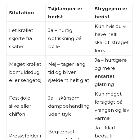
Tøjdamper er
Strygejern er
Situtation
bedst
bedst
Kun hvis du vil
Let krøllet
Ja – hurtig
have helt
skjorte fra
opfriskning på
skarpt, strøget
skabet
bøjle
look
Ja – hurtigere
Meget krøllet
Nej – tager lang
og mere
bomuldsdug
tid og bliver
ensartet
eller sengetøj
sjældent helt glat
glatning
Kun meget
Festkjole i
Ja – skånsom
forsigtigt på
silke eller
dampbehandling
vrangen og lav
chiffon
uden tryk
varme
Ja – klart
Begrænset –
Pressefolder i
bedst til