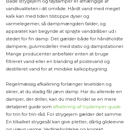
Både strygejern og tøjdamper er afhængige af
vandkvaliteten i dit område. Hårdt vand med meget
kalk kan med tiden tilstoppe dyser og
varmelegemer, så dampmængden falder, og
apparatet kan begynde at sprøjte vanddråber ud i
stedet for fin damp. Det gælder både for håndholdte
dampere, gulvmodeller med stativ og dampstationer.
Mange producenter anbefaler enten at bruge
filtreret vand eller en blanding af postevand og
destilleret vand for at mindske kalkopbygning.
Regelmæssig afkalkning forlænger levetiden og
sikrer, at du stadig får jævn damp. Har du allerede en
damper, der driller, kan du med fordel se en mere
detaljeret guide som
afkalkning-af-tojdamper-guide
for trin for trin-råd. For strygejern gælder det samme:
En tilkalket strygesål kan give pletter, dårlig glideevne
og ujævn varme. Vedligeholdelse og korrekt