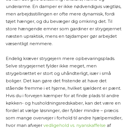
underarme. En damper er ikke nødvendigvis vægtløs,
men arbejdsstillingen er ofte mere dynamisk, fordi
tøjet hænger, og du bevæger dig omkring det. Til
store hængende emner som gardiner er strygejernet
næsten upraktisk, mens en tøjdamper gør arbejdet
væsentligt nemmere.
Endelig kræver strygejern mere opbevaringsplads.
Selve strygejernet fylder ikke meget, men
strygebrættet er stort og uhåndterligt, især i små
boliger. Det kan gøre det fristende at have det
stående fremme i et hjørne, hvilket sjældent er pænt.
Hvis du i forvejen kæmper for at finde plads til andre
køkken- og husholdningsredskaber, kan det være en
fordel at vælge løsninger, der fylder mindre – præcis
som mange overvejer i forhold til andre hjælpemidler,
hvor man afvejer
vedligehold vs. nyanskaffelse
af