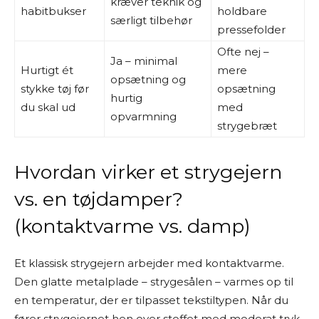
kræver teknik og
habitbukser
holdbare
særligt tilbehør
pressefolder
Ofte nej –
Ja – minimal
Hurtigt ét
mere
opsætning og
stykke tøj før
opsætning
hurtig
du skal ud
med
opvarmning
strygebræt
Hvordan virker et strygejern
vs. en tøjdamper?
(kontaktvarme vs. damp)
Et klassisk strygejern arbejder med kontaktvarme.
Den glatte metalplade – strygesålen – varmes op til
en temperatur, der er tilpasset tekstiltypen. Når du
fører strygejernet hen over stoffet med moderat tryk,