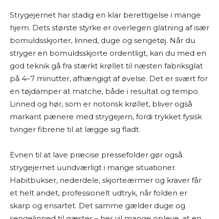
Strygejernet har stadig en klar berettigelse i mange
hjem. Dets største styrke er overlegen glatning af især
bomuldsskjorter, linned, duge og sengetøj. Når du
stryger en bomuldsskjorte ordentligt, kan du med en
god teknik gå fra stærkt krøllet til næsten fabriksglat
på 4–7 minutter, afhængigt af øvelse. Det er svært for
en tøjdamper at matche, både i resultat og tempo.
Linned og hør, som er notorisk krøllet, bliver også
markant pænere med strygejern, fordi trykket fysisk
tvinger fibrene til at lægge sig fladt.
Evnen til at lave præcise pressefolder gør også
strygejernet uundværligt i mange situationer.
Habitbukser, nederdele, skjorteærmer og kraver får
et helt andet, professionelt udtryk, når folden er
skarp og ensartet. Det samme gælder duge og
sengelinned til gæster – her vil mange opleve, at en