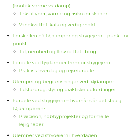
indeholder links til forhandlere. Hvis du vælger at
(kontaktvarme vs. damp)
købe et produkt via disse links, tjener jeg
Tekstiltyper, varme og risiko for skader
provision. Det koster dig ikke ekstra og er med til
at finansiere arbejdet med at researche og
Vandkvalitet, kalk og vedligehold
skrive indholdet.
Forskellen på tøjdamper og strygejern – punkt for
punkt
Jeg synes, det er vigtigt at være ærlig om,
Tid, nemhed og fleksibilitet i brug
hvordan jeg arbejder – så du ved, at jeg ikke selv
Fordele ved tøjdamper fremfor strygejern
har haft alle produkterne i hænderne, men i
Praktisk hverdag og rejsefordele
stedet samler og bearbejder tilgængelig viden
for at hjælpe dig med at træffe et informeret
Ulemper og begrænsninger ved tøjdamper
valg.
Tidsforbrug, støj og praktiske udfordringer
Fordele ved strygejern – hvornår slår det stadig
Tak fordi du læser med på Osmedhus.dk!
tøjdamperen?
Præcision, hobbyprojekter og formelle
lejligheder
Ulemper ved strygejern i hverdagen