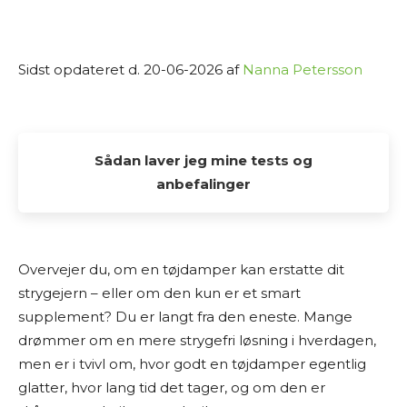
Sidst opdateret d. 20-06-2026 af
Nanna Petersson
Sådan laver jeg mine tests og
anbefalinger
Alle de tests og anbefalinger, du finder her på
Osmedhus.dk, er lavet udelukkende af interesse
Overvejer du, om en tøjdamper kan erstatte dit
fra min side. Jeg elsker at dykke ned i produkter,
strygejern – eller om den kun er et smart
sammenligne muligheder og dele min research
supplement? Du er langt fra den eneste. Mange
med andre, der også vil finde det bedste valg til
drømmer om en mere strygefri løsning i hverdagen,
hjemmet.
men er i tvivl om, hvor godt en tøjdamper egentlig
glatter, hvor lang tid det tager, og om den er
Jeg laver ikke fysiske tests af produkterne selv.