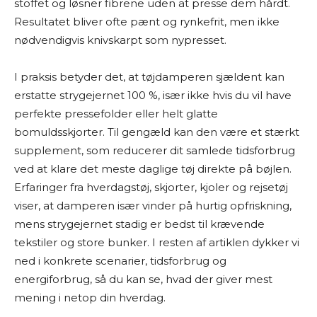
stoffet og løsner fibrene uden at presse dem hårdt.
Resultatet bliver ofte pænt og rynkefrit, men ikke
nødvendigvis knivskarpt som nypresset.
I praksis betyder det, at tøjdamperen sjældent kan
erstatte strygejernet 100 %, især ikke hvis du vil have
perfekte pressefolder eller helt glatte
bomuldsskjorter. Til gengæld kan den være et stærkt
supplement, som reducerer dit samlede tidsforbrug
ved at klare det meste daglige tøj direkte på bøjlen.
Erfaringer fra hverdagstøj, skjorter, kjoler og rejsetøj
viser, at damperen især vinder på hurtig opfriskning,
mens strygejernet stadig er bedst til krævende
tekstiler og store bunker. I resten af artiklen dykker vi
ned i konkrete scenarier, tidsforbrug og
energiforbrug, så du kan se, hvad der giver mest
mening i netop din hverdag.