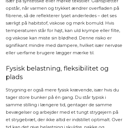
især på syntetiske eller mørke tekstiler. Glanspletter
opstår, når varmen og trykket ændrer overfladen på
fibrene, så de reflekterer lyset anderledes – det ses
særligt på habitstof, viskose og mørk bomuld. Hvis
temperaturen står for højt, kan uld krympe eller filte,
og viskose kan miste sin blødhed. Denne risiko er
signifikant mindre med dampere, hvilket især nervøse
eller uerfarne brugere lægger mærke til.
Fysisk belastning, fleksibilitet og
plads
Strygning er også mere fysisk krævende, især hvis du
tager store bunker på én gang. Du står typisk i
samme stilling i længere tid, gentager de samme
bevægelser og arbejder med et tungt strygejern på
et strygebræt, der ikke altid er indstillet optimalt. Over
tid kan det give belastning i skuldre, nakke og