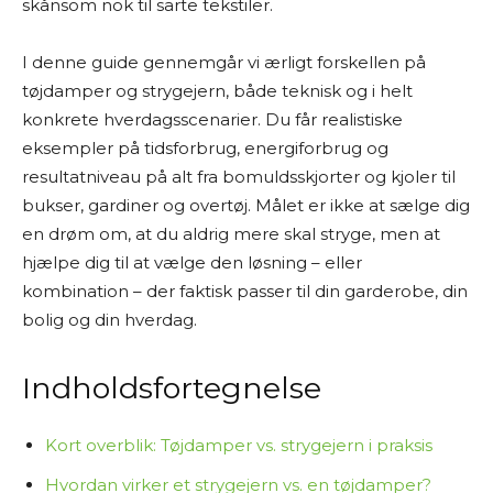
skånsom nok til sarte tekstiler.
Mine “tests” og anbefalinger er baseret på
grundig research. Det betyder, at jeg læser
I denne guide gennemgår vi ærligt forskellen på
producentoplysninger, forhandlerbeskrivelser,
tøjdamper og strygejern, både teknisk og i helt
brugeranmeldelser, ekspertvurderinger og
konkrete hverdagsscenarier. Du får realistiske
andre offentligt tilgængelige kilder – både fra
eksempler på tidsforbrug, energiforbrug og
danske og udenlandske hjemmesider. På den
resultatniveau på alt fra bomuldsskjorter og kjoler til
baggrund vurderer jeg fordele og ulemper ved
bukser, gardiner og overtøj. Målet er ikke at sælge dig
produkterne og giver mine personlige
en drøm om, at du aldrig mere skal stryge, men at
anbefalinger.
hjælpe dig til at vælge den løsning – eller
kombination – der faktisk passer til din garderobe, din
Jeg bestræber mig på at give et godt overblik
bolig og din hverdag.
og formidle information på en letforståelig
måde. Men jeg kan ikke garantere, at alle
oplysninger altid er fuldstændigt opdaterede
Indholdsfortegnelse
eller dækkende.
Kort overblik: Tøjdamper vs. strygejern i praksis
Jeg vil også gøre opmærksom på, at siden ofte
Hvordan virker et strygejern vs. en tøjdamper?