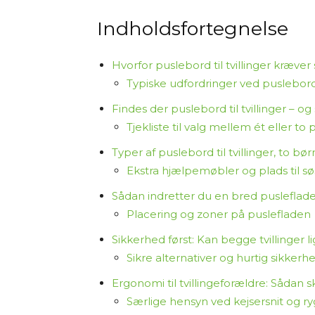
letforståelig måde. Men jeg kan ikke ga
opdaterede eller dækkende.
Indholdsfortegnelse
Jeg vil også gøre opmærksom på, at sid
Hvorfor puslebord til tvillinger kræver
vælger at købe et produkt via disse link
Typiske udfordringer ved puslebord t
og er med til at finansiere arbejdet me
Findes der puslebord til tvillinger – o
Tjekliste til valg mellem ét eller t
Jeg synes, det er vigtigt at være ærlig 
selv har haft alle produkterne i hænd
Typer af puslebord til tvillinger, to b
tilgængelig viden for at hjælpe dig med
Ekstra hjælpemøbler og plads til s
Sådan indretter du en bred pusleflade t
Tak fordi du læser med på Osmedhus.
Placering og zoner på puslefladen
Sikkerhed først: Kan begge tvillinger 
Sikre alternativer og hurtig sikkerh
Ergonomi til tvillingeforældre: Sådan
Særlige hensyn ved kejsersnit og 