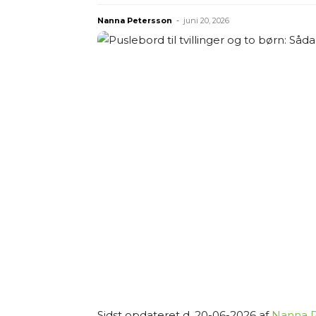
Nanna Petersson
-
juni 20, 2026
Sidst opdateret d. 20-06-2026 af
Nanna P