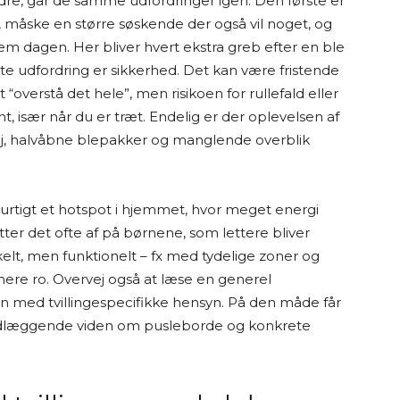
dre, går de samme udfordringer igen. Den første er
g, måske en større søskende der også vil noget, og
em dagen. Her bliver hvert ekstra greb efter en ble
ste udfordring er sikkerhed. Det kan være fristende
 “overstå det hele”, men risikoen for rullefald eller
t, især når du er træt. Endelig er der oplevelsen af
øj, halvåbne blepakker og manglende overblik
urtigt et hotspot i hjemmet, hvor meget energi
itter det ofte af på børnene, som lettere bliver
kelt, men funktionelt – fx med tydelige zoner og
 mere ro. Overvej også at læse en generel
 med tvillingespecifikke hensyn. På den måde får
ndlæggende viden om pusleborde og konkrete