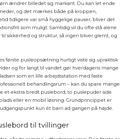
 børn ændrer billedet sig markant. Du kan let ende
måneder, og det mærkes både på kroppen,
id tidligere var små hyggelige pauser, bliver det
ktionsfrit som muligt. Samtidig vil du ofte stå alene
 til sikkerhed og struktur, så ingen bliver glemt, og
es første pusleopsætning hurtigt viste sig upraktisk
 hylder og for langt til vandet gør hverdagens mange
ladsen som en lille arbejdsstation med faste
professionelt behandlingsrum – kan du spare mange
re et ekstra bredt puslebord, to puslepuder side
lads eller en mobil løsning. Grundprincippet er
 udgangspunkt kun ét barn ad gangen på højde.
lebord til tvillinger