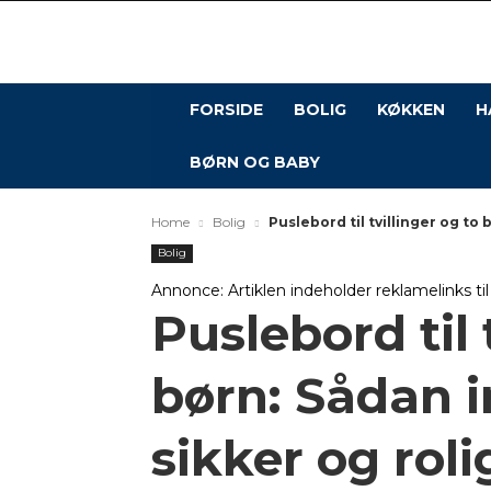
FORSIDE
BOLIG
KØKKEN
H
BØRN OG BABY
Home
Bolig
Puslebord til tvillinger og to 
Bolig
Annonce: Artiklen indeholder reklamelinks ti
Puslebord til 
børn: Sådan i
sikker og rol