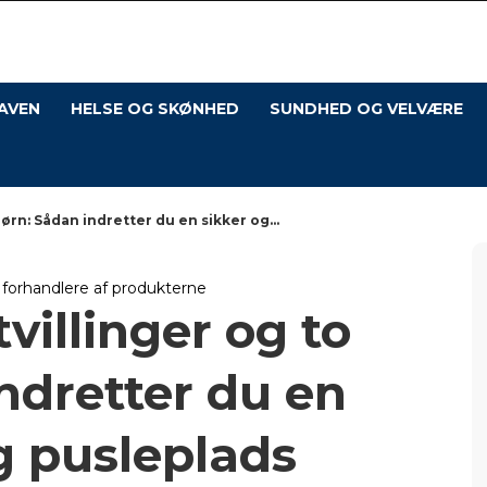
Os
med
Hus
AVEN
HELSE OG SKØNHED
SUNDHED OG VELVÆRE
børn: Sådan indretter du en sikker og...
l forhandlere af produkterne
tvillinger og to
ndretter du en
ig pusleplads