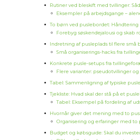
Rutiner ved bleskift med tvillinger: Så
Eksempler på arbejdsgange – alen
To børn ved puslebordet: Håndtering a
Forebyg søskendejalousi og skab rol
Indretning af pusleplads til flere små 
Små organiserings-hacks fra tvillin
Konkrete pusle-setups fra tvillingeforæ
Flere varianter: pseudotvillinger og
Tabel: Sammenligning af typiske puslelø
Tjekliste: Hvad skal der stå på et pusle
Tabel: Eksempel på fordeling af udst
Hvornår giver det mening med to puslep
Organisering og erfaringer med to
Budget og købsguide: Skal du investere