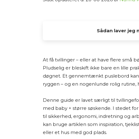
Sådan laver jeg 
Alle de tests og anbefalinger, du find
interesse fra min side. Jeg elsker at
At få tvillinger – eller at have flere små
og dele min research med andre, der og
Pludselig er bleskift ikke bare en lille 
døgnet. Et gennemtænkt puslebord kan de
Jeg laver ikke fysiske tests af produkt
ryggen – og en nogenlunde rolig rutine, 
på grundig research. Det betyder, at 
forhandlerbeskrivelser, brugeranmelde
Denne guide er lavet særligt til tvillingef
tilgængelige kilder – både fra dansk
med baby + større søskende. I stedet for
vurderer jeg fordele og ulemper ved 
til sikkerhed, ergonomi, indretning og a
anbefalinger.
kan bruge artiklen som inspiration, tjeklis
eller et hus med god plads.
Jeg bestræber mig på at give et godt 