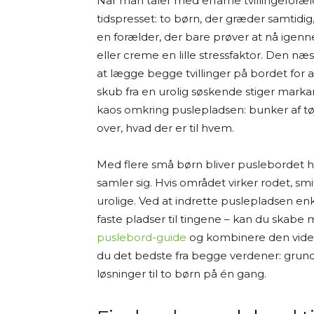
Når man taler med erfarne tvillingeforæl
tidspresset: to børn, der græder samtidi
en forælder, der bare prøver at nå igenn
eller creme en lille stressfaktor. Den næ
at lægge begge tvillinger på bordet for at
skub fra en urolig søskende stiger markan
kaos omkring puslepladsen: bunker af t
over, hvad der er til hvem.
Med flere små børn bliver puslebordet h
samler sig. Hvis området virker rodet, sm
urolige. Ved at indrette puslepladsen en
faste pladser til tingene – kan du skabe
puslebord-guide
og kombinere den viden
du det bedste fra begge verdener: gru
løsninger til to børn på én gang.