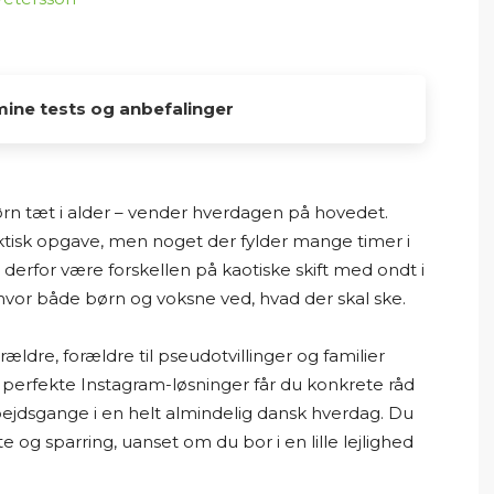
mine tests og anbefalinger
er her på Osmedhus.dk, er lavet udelukkende af
 dykke ned i produkter, sammenligne muligheder
 børn tæt i alder – vender hverdagen på hovedet.
så vil finde det bedste valg til hjemmet.
praktisk opgave, men noget der fylder mange timer i
rfor være forskellen på kaotiske skift med ondt i
erne selv. Mine “tests” og anbefalinger er baseret
hvor både børn og voksne ved, hvad der skal ske.
jeg læser producentoplysninger,
lser, ekspertvurderinger og andre offentligt
orældre, forældre til pseudotvillinger og familier
e og udenlandske hjemmesider. På den baggrund
 perfekte Instagram-løsninger får du konkrete råd
produkterne og giver mine personlige
rbejdsgange i en helt almindelig dansk hverdag. Du
te og sparring, uanset om du bor i en lille lejlighed
overblik og formidle information på en