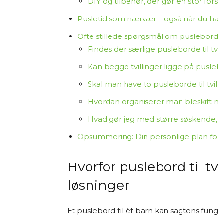
DIY og tilbehør, der gør en stor for
Pusletid som nærvær – også når du h
Ofte stillede spørgsmål om puslebord ti
Findes der særlige pusleborde til tvi
Kan begge tvillinger ligge på pusl
Skal man have to pusleborde til tvil
Hvordan organiserer man bleskift 
Hvad gør jeg med større søskende,
Opsummering: Din personlige plan for p
Hvorfor puslebord til t
løsninger
Et puslebord til ét barn kan sagtens fun