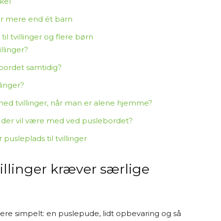
skel
ar mere end ét barn
l tvillinger og flere børn
llinger?
ebordet samtidig?
linger?
med tvillinger, når man er alene hjemme?
 der vil være med ved puslebordet?
usleplads til tvillinger
villinger kræver særlige
gere simpelt: en puslepude, lidt opbevaring og så