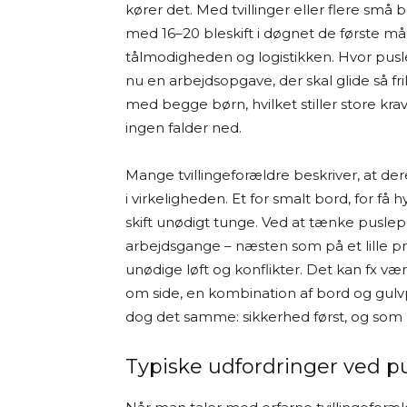
kører det. Med tvillinger eller flere små
med 16–20 bleskift i døgnet de første 
tålmodigheden og logistikken. Hvor puslet
nu en arbejdsopgave, der skal glide så fri
med begge børn, hvilket stiller store krav
ingen falder ned.
Mange tvillingeforældre beskriver, at der
i virkeligheden. Et for smalt bord, for få
skift unødigt tunge. Ved at tænke puslep
arbejdsgange – næsten som på et lille 
unødige løft og konflikter. Det kan fx væ
om side, en kombination af bord og gulvp
dog det samme: sikkerhed først, og som
Typiske udfordringer ved pus