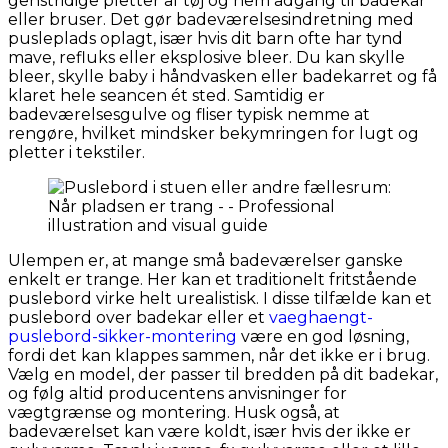
genstridige pletter af tøj og nem adgang til badekar
eller bruser. Det gør badeværelsesindretning med
pusleplads oplagt, især hvis dit barn ofte har tynd
mave, refluks eller eksplosive bleer. Du kan skylle
bleer, skylle baby i håndvasken eller badekarret og få
klaret hele seancen ét sted. Samtidig er
badeværelsesgulve og fliser typisk nemme at
rengøre, hvilket mindsker bekymringen for lugt og
pletter i tekstiler.
Ulempen er, at mange små badeværelser ganske
enkelt er trange. Her kan et traditionelt fritstående
puslebord virke helt urealistisk. I disse tilfælde kan et
puslebord over badekar eller et
vaeghaengt-
puslebord-sikker-montering
være en god løsning,
fordi det kan klappes sammen, når det ikke er i brug.
Vælg en model, der passer til bredden på dit badekar,
og følg altid producentens anvisninger for
vægtgrænse og montering. Husk også, at
badeværelset kan være koldt, især hvis der ikke er