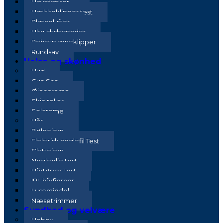
Havefræser
Hækkeklipper test
Plænelufter
Ukrudtsbrænder
Robotplæneklipper
Rundsav
Helse og skønhed
Hud
Gua Sha
Øjencreme
Skin roller
Solcreme
Hår
Bølgejern
Elektrisk neglefil Test
Glattejern
Negleolie test
Hårtørrer Test
IPL hårfjerner
Lusemiddel
Næsetrimmer
Sundhed og velvære
Hobby