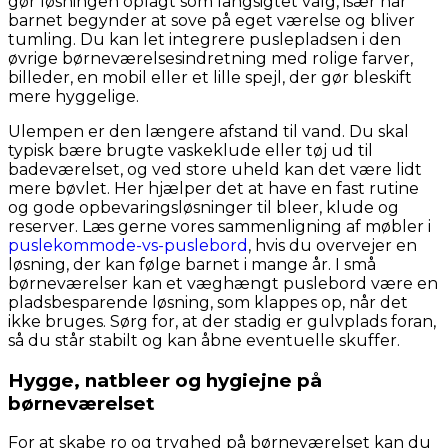
gør løsningen oplagt som langsigtet valg, især når
barnet begynder at sove på eget værelse og bliver
tumling. Du kan let integrere puslepladsen i den
øvrige børneværelsesindretning med rolige farver,
billeder, en mobil eller et lille spejl, der gør bleskift
mere hyggelige.
Ulempen er den længere afstand til vand. Du skal
typisk bære brugte vaskeklude eller tøj ud til
badeværelset, og ved store uheld kan det være lidt
mere bøvlet. Her hjælper det at have en fast rutine
og gode opbevaringsløsninger til bleer, klude og
reserver. Læs gerne vores sammenligning af møbler i
puslekommode-vs-puslebord
, hvis du overvejer en
løsning, der kan følge barnet i mange år. I små
børneværelser kan et væghængt puslebord være en
pladsbesparende løsning, som klappes op, når det
ikke bruges. Sørg for, at der stadig er gulvplads foran,
så du står stabilt og kan åbne eventuelle skuffer.
Hygge, natbleer og hygiejne på
børneværelset
For at skabe ro og tryghed på børneværelset kan du