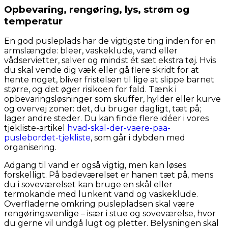
Opbevaring, rengøring, lys, strøm og
temperatur
En god pusleplads har de vigtigste ting inden for en
armslængde: bleer, vaskeklude, vand eller
vådservietter, salver og mindst ét sæt ekstra tøj. Hvis
du skal vende dig væk eller gå flere skridt for at
hente noget, bliver fristelsen til lige at slippe barnet
større, og det øger risikoen for fald. Tænk i
opbevaringsløsninger som skuffer, hylder eller kurve
og overvej zoner: det, du bruger dagligt, tæt på;
lager andre steder. Du kan finde flere idéer i vores
tjekliste-artikel
hvad-skal-der-vaere-paa-
puslebordet-tjekliste
, som går i dybden med
organisering.
Adgang til vand er også vigtig, men kan løses
forskelligt. På badeværelset er hanen tæt på, mens
du i soveværelset kan bruge en skål eller
termokande med lunkent vand og vaskeklude.
Overfladerne omkring puslepladsen skal være
rengøringsvenlige – især i stue og soveværelse, hvor
du gerne vil undgå lugt og pletter. Belysningen skal