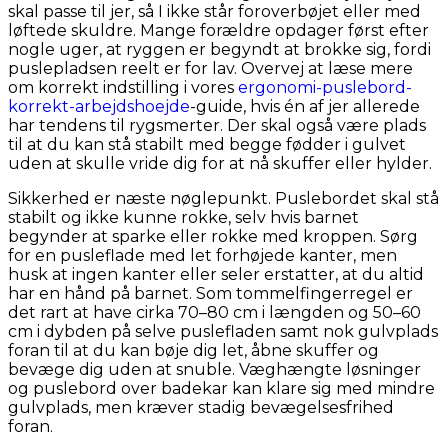
skal passe til jer, så I ikke står foroverbøjet eller med
løftede skuldre. Mange forældre opdager først efter
nogle uger, at ryggen er begyndt at brokke sig, fordi
puslepladsen reelt er for lav. Overvej at læse mere
om korrekt indstilling i vores
ergonomi-puslebord-
korrekt-arbejdshoejde
-guide, hvis én af jer allerede
har tendens til rygsmerter. Der skal også være plads
til at du kan stå stabilt med begge fødder i gulvet
uden at skulle vride dig for at nå skuffer eller hylder.
Sikkerhed er næste nøglepunkt. Puslebordet skal stå
stabilt og ikke kunne rokke, selv hvis barnet
begynder at sparke eller rokke med kroppen. Sørg
for en pusleflade med let forhøjede kanter, men
husk at ingen kanter eller seler erstatter, at du altid
har en hånd på barnet. Som tommelfingerregel er
det rart at have cirka 70–80 cm i længden og 50–60
cm i dybden på selve puslefladen samt nok gulvplads
foran til at du kan bøje dig let, åbne skuffer og
bevæge dig uden at snuble. Væghængte løsninger
og puslebord over badekar kan klare sig med mindre
gulvplads, men kræver stadig bevægelsesfrihed
foran.