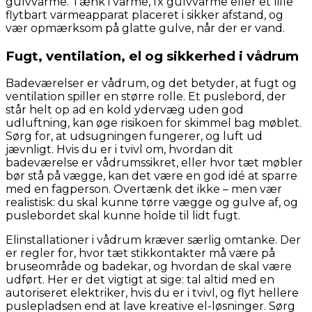
gulvvarme. Tænk i varme, fx gulvvarme eller et lille
flytbart varmeapparat placeret i sikker afstand, og
vær opmærksom på glatte gulve, når der er vand.
Fugt, ventilation, el og sikkerhed i vådrum
Badeværelser er vådrum, og det betyder, at fugt og
ventilation spiller en større rolle. Et puslebord, der
står helt op ad en kold ydervæg uden god
udluftning, kan øge risikoen for skimmel bag møblet.
Sørg for, at udsugningen fungerer, og luft ud
jævnligt. Hvis du er i tvivl om, hvordan dit
badeværelse er vådrumssikret, eller hvor tæt møbler
bør stå på vægge, kan det være en god idé at sparre
med en fagperson. Overtænk det ikke – men vær
realistisk: du skal kunne tørre vægge og gulve af, og
puslebordet skal kunne holde til lidt fugt.
Elinstallationer i vådrum kræver særlig omtanke. Der
er regler for, hvor tæt stikkontakter må være på
bruseområde og badekar, og hvordan de skal være
udført. Her er det vigtigt at sige: tal altid med en
autoriseret elektriker, hvis du er i tvivl, og flyt hellere
puslepladsen end at lave kreative el-løsninger. Sørg