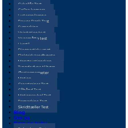
Cykellås Test
GoPro kamera
Lysterapilampe
Power Bank Test
Symaskine
Vejrstation test
Yogamåtte test
Livsstil
Diagnostisk vægt
Elektrisk tandbørste
Menstruationskop
Tyngdedyne til børn
Øretermometer
Motion
Crosstrainer Test
Gåbånd Test
Motionscykel Test
Romaskine Test
Skridttæller Test
Blog
Om os
Børn og baby