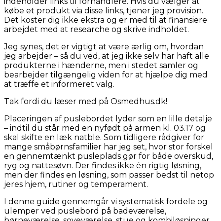
indeholder links til forhandlere. Hvis du vælger at
købe et produkt via disse links, tjener jeg provision.
Det koster dig ikke ekstra og er med til at finansiere
arbejdet med at researche og skrive indholdet.
Jeg synes, det er vigtigt at være ærlig om, hvordan
jeg arbejder – så du ved, at jeg ikke selv har haft alle
produkterne i hænderne, men i stedet samler og
bearbejder tilgængelig viden for at hjælpe dig med
at træffe et informeret valg.
Tak fordi du læser med på Osmedhus.dk!
Placeringen af puslebordet lyder som en lille detalje
– indtil du står med en nyfødt på armen kl. 03.17 og
skal skifte en læk natble. Som tidligere rådgiver for
mange småbørnsfamilier har jeg set, hvor stor forskel
en gennemtænkt pusleplads gør for både overskud,
ryg og nattesøvn. Der findes ikke én rigtig løsning,
men der findes en løsning, som passer bedst til netop
jeres hjem, rutiner og temperament.
I denne guide gennemgår vi systematisk fordele og
ulemper ved puslebord på badeværelse,
børneværelse, soveværelse, stue og kombiløsninger.