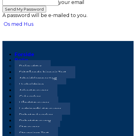
your email
A password will be e-mailed to you.
Os med Hus
Forside
Bolig
Boligudstyr
Fritstående biopejs Test
Arbejdslamper test
Husholdning
Askestøvsuger
Gulvvasker
Håndstøvsuger
Ledningsfri støvsuger
Robotgulvvasker
Robotstøvsuger
Støvsuger
Strygejern Test