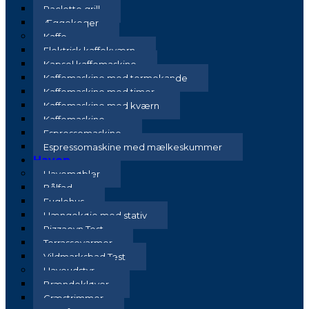
Raclette grill
Æggekoger
Kaffe
Elektrisk kaffekværn
Kapsel kaffemaskine
Kaffemaskine med termokande
Kaffemaskine med timer
Kaffemaskine med kværn
Kaffemaskine
Espressomaskine
Espressomaskine med mælkeskummer
Haven
Havemøbler
Bålfad
Fuglehus
Hængekøje med stativ
Pizzaovn Test
Terrassevarmer
Vildmarksbad Test
Haveudstyr
Brændekløver
Græstrimmer