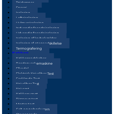
Tøjdamper
Energi
Isolering
Loftsisolering
Hulmursisolering
Indvendig facadeisolering
Udvendig facadeisolering
Isolering af krybekælder
Isolering af etageadskillelse
Termografering
Køkken
Køkkenredskaber
Bordopvaskemaskine
Elkedel
Elektrisk Knivsliber Test
Forklæde Test
Knivsliber Test
Knivsæt
Køkkenvægt
Pizzaovn test
Morter test
Salt og peberkværn