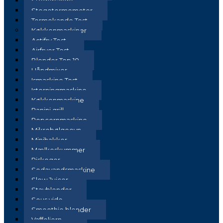
Stegepande
Stegetermometer
Termokande Test
Køkkenmaskiner
Actifry Test
Airfryer Test
Blender Top 10
Håndmixer
Ismaskine Test
Isterningmaskine
Køkkenmaskine
Panini grill
Popcornmaskine
Mikrobølgeovn
Minihakker
Mælkeskummer
Riskoger
Sodavandsmaskine
Slow Juicer
Stavblender
Sous vide
Smoothie blender
Vaffeljern