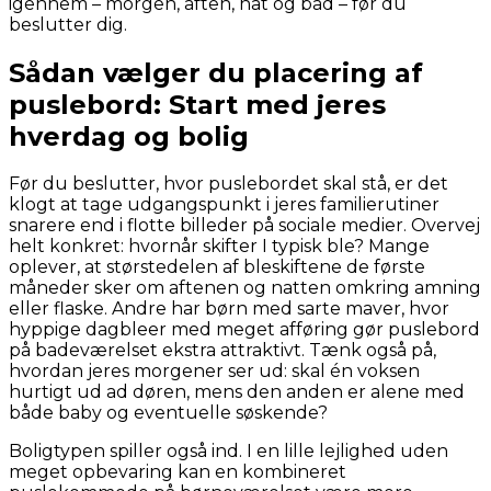
igennem – morgen, aften, nat og bad – før du
beslutter dig.
Sådan vælger du placering af
puslebord: Start med jeres
hverdag og bolig
Før du beslutter, hvor puslebordet skal stå, er det
klogt at tage udgangspunkt i jeres familierutiner
snarere end i flotte billeder på sociale medier. Overvej
helt konkret: hvornår skifter I typisk ble? Mange
oplever, at størstedelen af bleskiftene de første
måneder sker om aftenen og natten omkring amning
eller flaske. Andre har børn med sarte maver, hvor
hyppige dagbleer med meget afføring gør puslebord
på badeværelset ekstra attraktivt. Tænk også på,
hvordan jeres morgener ser ud: skal én voksen
hurtigt ud ad døren, mens den anden er alene med
både baby og eventuelle søskende?
Boligtypen spiller også ind. I en lille lejlighed uden
meget opbevaring kan en kombineret