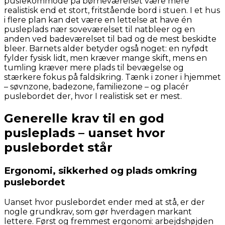
puslekommode på børneværelset være mere
realistisk end et stort, fritstående bord i stuen. I et hus
i flere plan kan det være en lettelse at have én
pusleplads nær soveværelset til natbleer og en
anden ved badeværelset til bad og de mest beskidte
bleer. Barnets alder betyder også noget: en nyfødt
fylder fysisk lidt, men kræver mange skift, mens en
tumling kræver mere plads til bevægelse og
stærkere fokus på faldsikring. Tænk i zoner i hjemmet
– søvnzone, badezone, familiezone – og placér
puslebordet der, hvor I realistisk set er mest.
Generelle krav til en god
pusleplads – uanset hvor
puslebordet står
Ergonomi, sikkerhed og plads omkring
puslebordet
Uanset hvor puslebordet ender med at stå, er der
nogle grundkrav, som gør hverdagen markant
lettere. Først og fremmest ergonomi: arbejdshøjden