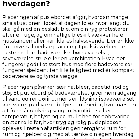
hverdagen?
Placeringen af puslebordet afgør, hvordan mange
små situationer i løbet af dagen føles: hvor langt du
skal gå med en beskidt ble, om din ryg protesterer
efter en uge, og om natlige bleskift vækker hele
husstanden eller kan klares halvsovende. Der er ikke
én universel bedste placering. I praksis vælger de
fleste mellem badeværelse, børneværelse,
soveværelse, stue eller en kombination. Hvad der
fungerer godt i et stort hus med flere badeværelser,
fungerer sjældent i en lille lejlighed med ét kompakt
badeværelse og tynde vægge.
Placeringen påvirker især natbleer, badetid, rod og
støj. Et puslebord på badeværelset giver nem adgang
til vand og rengøring, mens en løsning i soveværelset
kan være guld værd de første måneder, hvor næsten
alt foregår omkring sengen. Samtidig spiller
temperatur, belysning og mulighed for opbevaring
en stor rolle for, hvor tryg og rolig puslepladsen
opleves. I resten af artiklen gennemgår vi rum for
rum og hjælper dig med at tænke din egen hverdag