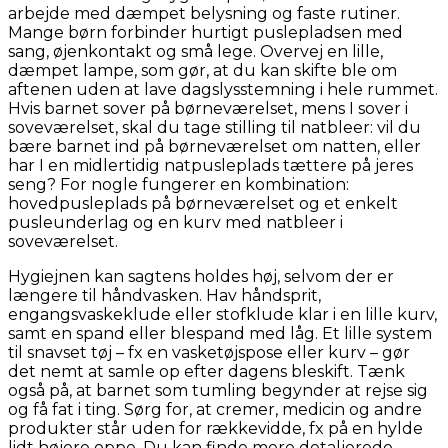
arbejde med dæmpet belysning og faste rutiner.
Mange børn forbinder hurtigt puslepladsen med
sang, øjenkontakt og små lege. Overvej en lille,
dæmpet lampe, som gør, at du kan skifte ble om
aftenen uden at lave dagslysstemning i hele rummet.
Hvis barnet sover på børneværelset, mens I sover i
soveværelset, skal du tage stilling til natbleer: vil du
bære barnet ind på børneværelset om natten, eller
har I en midlertidig natpusleplads tættere på jeres
seng? For nogle fungerer en kombination:
hovedpusleplads på børneværelset og et enkelt
pusleunderlag og en kurv med natbleer i
soveværelset.
Hygiejnen kan sagtens holdes høj, selvom der er
længere til håndvasken. Hav håndsprit,
engangsvaskeklude eller stofklude klar i en lille kurv,
samt en spand eller blespand med låg. Et lille system
til snavset tøj – fx en vasketøjspose eller kurv – gør
det nemt at samle op efter dagens bleskift. Tænk
også på, at barnet som tumling begynder at rejse sig
og få fat i ting. Sørg for, at cremer, medicin og andre
produkter står uden for rækkevidde, fx på en hylde
lidt højere oppe. Du kan finde mere detaljerede