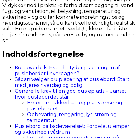
Vi dykker ned i praktiske forhold som adgang til vand,
fugt og ventilation, el, belysning, temperatur og
sikkerhed – og du får konkrete indretningstips og
hverdagsscenarier, så du kan træffe et roligt, realistisk
valg. Brug guiden som et værktøj, ikke en facitliste,
og justér undervejs, når jeres baby og rutiner ændrer
sig.
Indholdsfortegnelse
Kort overblik: Hvad betyder placeringen af
puslebordet i hverdagen?
Sådan vælger du placering af puslebord: Start
med jeres hverdag og bolig
Generelle krav til en god pusleplads – uanset
hvor puslebordet står
Ergonomi, sikkerhed og plads omkring
puslebordet
Opbevaring, rengøring, lys, strøm og
temperatur
Puslebord på badeværelset: Fordele, ulemper
og sikkerhed i vådrum
Fordele, ulemper og indretning i små