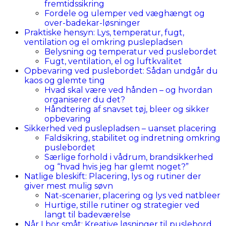
fremtidssikring
Fordele og ulemper ved væghængt og
over-badekar-løsninger
Praktiske hensyn: Lys, temperatur, fugt,
ventilation og el omkring puslepladsen
Belysning og temperatur ved puslebordet
Fugt, ventilation, el og luftkvalitet
Opbevaring ved puslebordet: Sådan undgår du
kaos og glemte ting
Hvad skal være ved hånden – og hvordan
organiserer du det?
Håndtering af snavset tøj, bleer og sikker
opbevaring
Sikkerhed ved puslepladsen – uanset placering
Faldsikring, stabilitet og indretning omkring
puslebordet
Særlige forhold i vådrum, brandsikkerhed
og “hvad hvis jeg har glemt noget?”
Natlige bleskift: Placering, lys og rutiner der
giver mest mulig søvn
Nat-scenarier, placering og lys ved natbleer
Hurtige, stille rutiner og strategier ved
langt til badeværelse
Når I bor småt: Kreative løsninger til puslebord