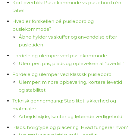
indeholder links til forhandlere. Hvis du vælger at
Kort overblik: Puslekommode vs puslebord i én
købe et produkt via disse links, tjener jeg
tabel
provision. Det koster dig ikke ekstra og er med til
Hvad er forskellen på puslebord og
at finansiere arbejdet med at researche og
puslekommode?
skrive indholdet.
Åbne hylder vs skuffer og anvendelse efter
pusletiden
Jeg synes, det er vigtigt at være ærlig om,
hvordan jeg arbejder – så du ved, at jeg ikke selv
Fordele og ulemper ved puslekommode
har haft alle produkterne i hænderne, men i
Ulemper: pris, plads og oplevelsen af “overkill”
stedet samler og bearbejder tilgængelig viden
Fordele og ulemper ved klassisk puslebord
for at hjælpe dig med at træffe et informeret
Ulemper: mindre opbevaring, kortere levetid
valg.
og stabilitet
Teknisk gennemgang: Stabilitet, sikkerhed og
Tak fordi du læser med på Osmedhus.dk!
materialer
Arbejdshøjde, kanter og løbende vedligehold
Plads, boligtype og placering: Hvad fungerer hvor?