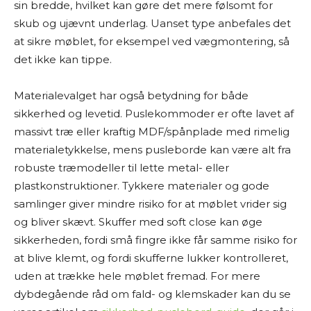
sin bredde, hvilket kan gøre det mere følsomt for
skub og ujævnt underlag. Uanset type anbefales det
at sikre møblet, for eksempel ved vægmontering, så
det ikke kan tippe.
Materialevalget har også betydning for både
sikkerhed og levetid. Puslekommoder er ofte lavet af
massivt træ eller kraftig MDF/spånplade med rimelig
materialetykkelse, mens pusleborde kan være alt fra
robuste træmodeller til lette metal- eller
plastkonstruktioner. Tykkere materialer og gode
samlinger giver mindre risiko for at møblet vrider sig
og bliver skævt. Skuffer med soft close kan øge
sikkerheden, fordi små fingre ikke får samme risiko for
at blive klemt, og fordi skufferne lukker kontrolleret,
uden at trække hele møblet fremad. For mere
dybdegående råd om fald- og klemskader kan du se