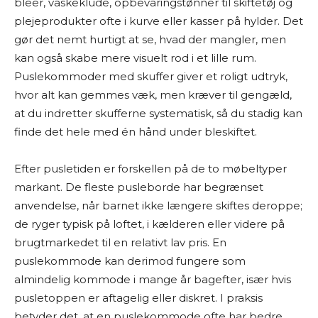
bleer, vaskeklude, opbevaringstønner til skiftetøj og
plejeprodukter ofte i kurve eller kasser på hylder. Det
gør det nemt hurtigt at se, hvad der mangler, men
kan også skabe mere visuelt rod i et lille rum.
Puslekommoder med skuffer giver et roligt udtryk,
hvor alt kan gemmes væk, men kræver til gengæld,
at du indretter skufferne systematisk, så du stadig kan
finde det hele med én hånd under bleskiftet.
Efter pusletiden er forskellen på de to møbeltyper
markant. De fleste pusleborde har begrænset
anvendelse, når barnet ikke længere skiftes deroppe;
de ryger typisk på loftet, i kælderen eller videre på
brugtmarkedet til en relativt lav pris. En
puslekommode kan derimod fungere som
almindelig kommode i mange år bagefter, især hvis
pusletoppen er aftagelig eller diskret. I praksis
betyder det, at en puslekommode ofte har bedre