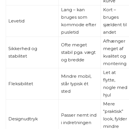
kurve
Lang – kan
Kort –
bruges som
bruges
Levetid
kommode efter
sjældent til
pusletid
andet
Afhænger
Ofte meget
Sikkerhed og
meget af
stabil pga. vægt
stabilitet
kvalitet og
og bredde
montering
Let at
Mindre mobil,
flytte,
Fleksibilitet
står typisk ét
nogle med
sted
hjul
Mere
“praktisk”
Passer nemt ind
Designudtryk
look, fylder
i indretningen
mindre