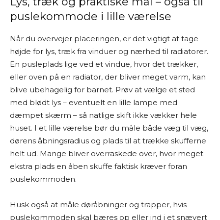
Lys, træk og praktiske mål – også til
puslekommode i lille værelse
Når du overvejer placeringen, er det vigtigt at tage
højde for lys, træk fra vinduer og nærhed til radiatorer.
En pusleplads lige ved et vindue, hvor det trækker,
eller oven på en radiator, der bliver meget varm, kan
blive ubehagelig for barnet. Prøv at vælge et sted
med blødt lys – eventuelt en lille lampe med
dæmpet skærm – så natlige skift ikke vækker hele
huset. I et lille værelse bør du måle både væg til væg,
dørens åbningsradius og plads til at trække skufferne
helt ud. Mange bliver overraskede over, hvor meget
ekstra plads en åben skuffe faktisk kræver foran
puslekommoden.
Husk også at måle døråbninger og trapper, hvis
puslekommoden skal bæres op eller ind i et snævert