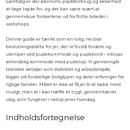
Samtidig er der økonomi, pladsforbrug og sikkerhed
Mine “tests” og anbefalinger er baseret på
at tage højde for, og det kan være svært at
grundig research. Det betyder, at jeg læser
gennemskue forskellene ud fra flotte billeder i
producentoplysninger, forhandlerbeskrivelser,
webshops.
brugeranmeldelser, ekspertvurderinger og
andre offentligt tilgængelige kilder – både fra
Denne guide er tænkt som en rolig, neutral
danske og udenlandske hjemmesider. På den
beslutningsstøtte for jer, der vil forstå fordele og
baggrund vurderer jeg fordele og ulemper ved
ulemper ved puslekommode og puslebord – inklusiv
produkterne og giver mine personlige
almindelig kommode med pusletop. Vi gennemgår
anbefalinger.
tekniske detaljer som stabilitet og arbejdshøjde,
kigger på forskellige boligtyper og deler erfaringer fra
Jeg bestræber mig på at give et godt overblik
rigtige familier. Målet er ikke at få jer til at købe mest
og formidle information på en letforståelig
muligt, men at I kan træffe et trygt, gennemtænkt
måde. Men jeg kan ikke garantere, at alle
valg, som fungerer i netop jeres hverdag.
oplysninger altid er fuldstændigt opdaterede
eller dækkende.
Indholdsfortegnelse
Jeg vil også gøre opmærksom på, at siden ofte