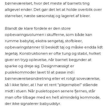
børneværelset, hvor det meste af barnets ting
alligevel ender. Det gør det let at holde overblik over
størrelser, næste sæsonstøj og lageret af bleer.
Blandt de klare fordele er den store
opbevaringsvolumen i skufferne, som både kan
rumme babytøj, ekstra sengetøj, stofbleer,
opbevaringstønner til beskidt tøj og måske endda lidt
legetøj. Konstruktionen er ofte tung og stabil, hvilket
giver en tryg oplevelse, når barnet begynder at
sparke og dreje sig. Designmæssigt er
puslekommoder lavet til at passe ind i
børneværelsesindretning eller et roligt soveværelse,
så I ikke føler, at I har et rent “plejemøbel” stående
midt i stuen. Når pusletoppen senere fjernes, står
man ofte tilbage med en helt almindelig kommode,
der ikke signalerer babyudstyr.