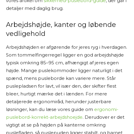
vores artikel om
sikkerhed-puslebord-guide
, der går i
detaljer med daglig brug.
Arbejdshøjde, kanter og løbende
vedligehold
Arbejdshøjden er afgørende for jeres ryg i hverdagen.
Som tommelfingerregel ligger en god arbejdshøjde
typisk omkring 85–95 cm, afhængigt af jeres egen
højde. Mange puslekommoder ligger naturligt i det
spænd, mens pusleborde kan variere mere. Står
puslepladsen for lavt, vil især den, der skifter flest
bleer, hurtigt mærke det i lænden. For mere
detaljerede ergonomiråd, herunder justerbare
løsninger, kan du læse vores guide om
ergonomi-
puslebord-korrekt-arbejdshoejde
. Derudover er det
vigtigt at se på højden på kanterne omkring
puslefladen, så puslepuden ligger stabilt, og barnet