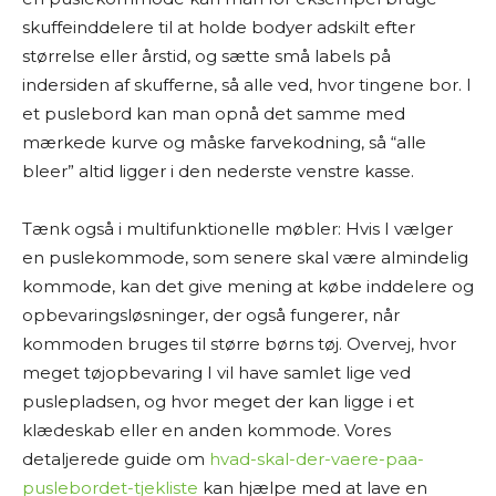
skuffeinddelere til at holde bodyer adskilt efter
størrelse eller årstid, og sætte små labels på
indersiden af skufferne, så alle ved, hvor tingene bor. I
et puslebord kan man opnå det samme med
mærkede kurve og måske farvekodning, så “alle
bleer” altid ligger i den nederste venstre kasse.
Tænk også i multifunktionelle møbler: Hvis I vælger
en puslekommode, som senere skal være almindelig
kommode, kan det give mening at købe inddelere og
opbevaringsløsninger, der også fungerer, når
kommoden bruges til større børns tøj. Overvej, hvor
meget tøjopbevaring I vil have samlet lige ved
puslepladsen, og hvor meget der kan ligge i et
klædeskab eller en anden kommode. Vores
detaljerede guide om
hvad-skal-der-vaere-paa-
puslebordet-tjekliste
kan hjælpe med at lave en