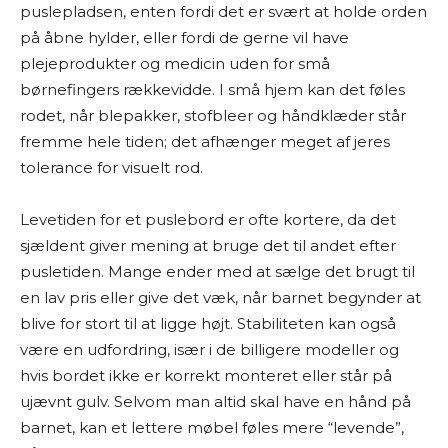
puslepladsen, enten fordi det er svært at holde orden
på åbne hylder, eller fordi de gerne vil have
plejeprodukter og medicin uden for små
børnefingers rækkevidde. I små hjem kan det føles
rodet, når blepakker, stofbleer og håndklæder står
fremme hele tiden; det afhænger meget af jeres
tolerance for visuelt rod.
Levetiden for et puslebord er ofte kortere, da det
sjældent giver mening at bruge det til andet efter
pusletiden. Mange ender med at sælge det brugt til
en lav pris eller give det væk, når barnet begynder at
blive for stort til at ligge højt. Stabiliteten kan også
være en udfordring, især i de billigere modeller og
hvis bordet ikke er korrekt monteret eller står på
ujævnt gulv. Selvom man altid skal have en hånd på
barnet, kan et lettere møbel føles mere “levende”,