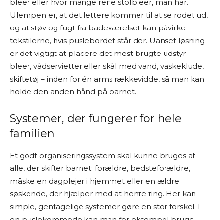
bleer eller hvor mange rene stofbleer, man har.
Ulempen er, at det lettere kommer til at se rodet ud,
og at støv og fugt fra badeværelset kan påvirke
tekstilerne, hvis puslebordet står der. Uanset løsning
er det vigtigt at placere det mest brugte udstyr –
bleer, vådservietter eller skål med vand, vaskeklude,
skiftetøj – inden for én arms rækkevidde, så man kan
holde den anden hånd på barnet.
Systemer, der fungerer for hele
familien
Et godt organiseringssystem skal kunne bruges af
alle, der skifter barnet: forældre, bedsteforældre,
måske en dagplejer i hjemmet eller en ældre
søskende, der hjælper med at hente ting. Her kan
simple, gentagelige systemer gøre en stor forskel. I
en puslekommode kan man for eksempel bruge