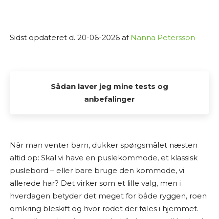
Sidst opdateret d. 20-06-2026 af
Nanna Petersson
Sådan laver jeg mine tests og
anbefalinger
Alle de tests og anbefalinger, du finder her på
Osmedhus.dk, er lavet udelukkende af interesse
Når man venter barn, dukker spørgsmålet næsten
fra min side. Jeg elsker at dykke ned i produkter,
altid op: Skal vi have en puslekommode, et klassisk
sammenligne muligheder og dele min research
puslebord – eller bare bruge den kommode, vi
med andre, der også vil finde det bedste valg til
allerede har? Det virker som et lille valg, men i
hjemmet.
hverdagen betyder det meget for både ryggen, roen
omkring bleskift og hvor rodet der føles i hjemmet.
Jeg laver ikke fysiske tests af produkterne selv.