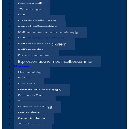
Raclette grill
Æggekoger
Kaffe
Elektrisk kaffekværn
Kapsel kaffemaskine
Kaffemaskine med termokande
Kaffemaskine med timer
Kaffemaskine med kværn
Kaffemaskine
Espressomaskine
Espressomaskine med mælkeskummer
Haven
Havemøbler
Bålfad
Fuglehus
Hængekøje med stativ
Pizzaovn Test
Terrassevarmer
Vildmarksbad Test
Haveudstyr
Brændekløver
Græstrimmer