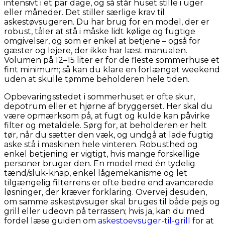
intensivt i et par dage, og så står huset stille i uger
eller måneder. Det stiller særlige krav til
askestøvsugeren. Du har brug for en model, der er
robust, tåler at stå i måske lidt kølige og fugtige
omgivelser, og som er enkel at betjene – også for
gæster og lejere, der ikke har læst manualen.
Volumen på 12–15 liter er for de fleste sommerhuse et
fint minimum; så kan du klare en forlænget weekend
uden at skulle tømme beholderen hele tiden.
Opbevaringsstedet i sommerhuset er ofte skur,
depotrum eller et hjørne af bryggerset. Her skal du
være opmærksom på, at fugt og kulde kan påvirke
filter og metaldele. Sørg for, at beholderen er helt
tør, når du sætter den væk, og undgå at lade fugtig
aske stå i maskinen hele vinteren. Robusthed og
enkel betjening er vigtigt, hvis mange forskellige
personer bruger den. En model med én tydelig
tænd/sluk-knap, enkel lågemekanisme og let
tilgængelig filterrens er ofte bedre end avancerede
løsninger, der kræver forklaring. Overvej desuden,
om samme askestøvsuger skal bruges til både pejs og
grill eller udeovn på terrassen; hvis ja, kan du med
fordel læse guiden om
askestoevsuger-til-grill
for at