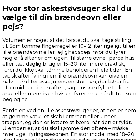
Hvor stor askestøvsuger skal du
vælge til din brændeovn eller
pejs?
Volumen er noget af det første, du skal tage stilling
til. Som tommelfingerregel er 10–12 liter rigeligt til en
lille brændeovn eller lejlighedspejs, hvor du fyrer
nogle få aftener om ugen. Til større ovne i parcelhus
eller tæt daglig brug er 15–20 liter mere praktisk,
fordi du ikke skal tømme beholderen hele tiden. En
typisk aftenfyring i en lille brændeovn kan give en
halv til én liter aske, mens en stor ovn, der kører fra
eftermiddag til sen aften, sagtens kan fylde to liter
aske eller mere, især hvis du fyrer med hårdt træ som
bøg og eg.
Fordelen ved en lille askestøvsuger er, at den er nem
at gemme væk i et skab i entreen eller under
trappen, og den er lettere at bære, når den er fyldt.
Ulempen er, at du skal tømme den oftere – måske
hver uge i fyringssæsonen. En stor model med 18–20