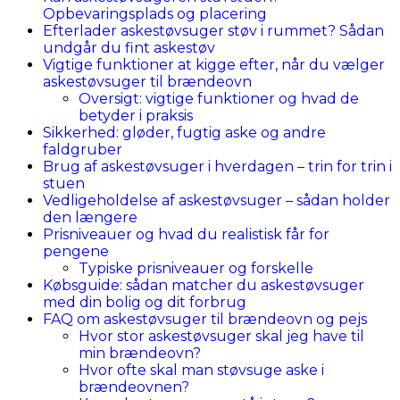
Opbevaringsplads og placering
Efterlader askestøvsuger støv i rummet? Sådan
undgår du fint askestøv
Vigtige funktioner at kigge efter, når du vælger
askestøvsuger til brændeovn
Oversigt: vigtige funktioner og hvad de
betyder i praksis
Sikkerhed: gløder, fugtig aske og andre
faldgruber
Brug af askestøvsuger i hverdagen – trin for trin i
stuen
Vedligeholdelse af askestøvsuger – sådan holder
den længere
Prisniveauer og hvad du realistisk får for
pengene
Typiske prisniveauer og forskelle
Købsguide: sådan matcher du askestøvsuger
med din bolig og dit forbrug
FAQ om askestøvsuger til brændeovn og pejs
Hvor stor askestøvsuger skal jeg have til
min brændeovn?
Hvor ofte skal man støvsuge aske i
brændeovnen?