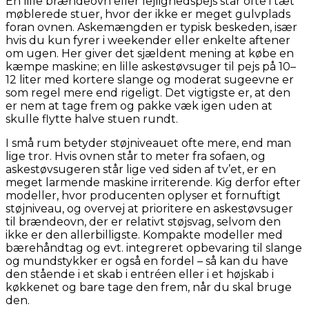
En lille brændeovn eller lejlighedspejs står ofte i tæt
møblerede stuer, hvor der ikke er meget gulvplads
foran ovnen. Askemængden er typisk beskeden, især
hvis du kun fyrer i weekender eller enkelte aftener
om ugen. Her giver det sjældent mening at købe en
kæmpe maskine; en lille askestøvsuger til pejs på 10–
12 liter med kortere slange og moderat sugeevne er
som regel mere end rigeligt. Det vigtigste er, at den
er nem at tage frem og pakke væk igen uden at
skulle flytte halve stuen rundt.
I små rum betyder støjniveauet ofte mere, end man
lige tror. Hvis ovnen står to meter fra sofaen, og
askestøvsugeren står lige ved siden af tv’et, er en
meget larmende maskine irriterende. Kig derfor efter
modeller, hvor producenten oplyser et fornuftigt
støjniveau, og overvej at prioritere en askestøvsuger
til brændeovn, der er relativt støjsvag, selvom den
ikke er den allerbilligste. Kompakte modeller med
bærehåndtag og evt. integreret opbevaring til slange
og mundstykker er også en fordel – så kan du have
den stående i et skab i entréen eller i et højskab i
køkkenet og bare tage den frem, når du skal bruge
den.