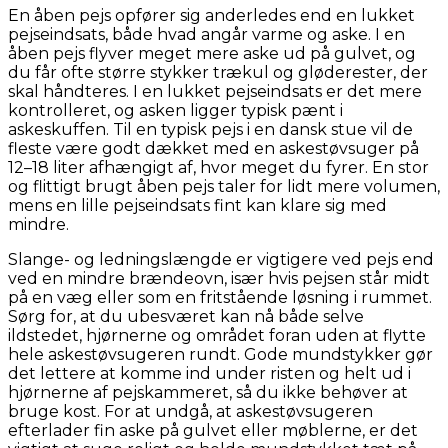
En åben pejs opfører sig anderledes end en lukket
pejseindsats, både hvad angår varme og aske. I en
åben pejs flyver meget mere aske ud på gulvet, og
du får ofte større stykker trækul og gløderester, der
skal håndteres. I en lukket pejseindsats er det mere
kontrolleret, og asken ligger typisk pænt i
askeskuffen. Til en typisk pejs i en dansk stue vil de
fleste være godt dækket med en askestøvsuger på
12–18 liter afhængigt af, hvor meget du fyrer. En stor
og flittigt brugt åben pejs taler for lidt mere volumen,
mens en lille pejseindsats fint kan klare sig med
mindre.
Slange- og ledningslængde er vigtigere ved pejs end
ved en mindre brændeovn, især hvis pejsen står midt
på en væg eller som en fritstående løsning i rummet.
Sørg for, at du ubesværet kan nå både selve
ildstedet, hjørnerne og området foran uden at flytte
hele askestøvsugeren rundt. Gode mundstykker gør
det lettere at komme ind under risten og helt ud i
hjørnerne af pejskammeret, så du ikke behøver at
bruge kost. For at undgå, at askestøvsugeren
efterlader fin aske på gulvet eller møblerne, er det