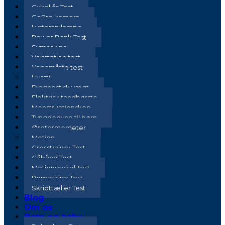
Cykellås Test
GoPro kamera
Lysterapilampe
Power Bank Test
Symaskine
Vejrstation test
Yogamåtte test
Livsstil
Diagnostisk vægt
Elektrisk tandbørste
Menstruationskop
Tyngdedyne til børn
Øretermometer
Motion
Crosstrainer Test
Gåbånd Test
Motionscykel Test
Romaskine Test
Skridttæller Test
Blog
Om os
Børn og baby