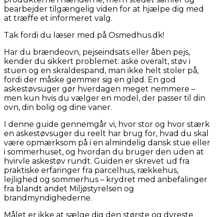
bearbejder tilgængelig viden for at hjælpe dig med
at træffe et informeret valg.
Tak fordi du læser med på Osmedhus.dk!
Har du brændeovn, pejseindsats eller åben pejs,
kender du sikkert problemet: aske overalt, støv i
stuen og en skraldespand, man ikke helt stoler på,
fordi der måske gemmer sig en glød. En god
askestøvsuger gør hverdagen meget nemmere –
men kun hvis du vælger en model, der passer til din
ovn, din bolig og dine vaner.
I denne guide gennemgår vi, hvor stor og hvor stærk
en askestøvsuger du reelt har brug for, hvad du skal
være opmærksom på i en almindelig dansk stue eller
i sommerhuset, og hvordan du bruger den uden at
hvirvle askestøv rundt. Guiden er skrevet ud fra
praktiske erfaringer fra parcelhus, rækkehus,
lejlighed og sommerhus – krydret med anbefalinger
fra blandt andet Miljøstyrelsen og
brandmyndighederne.
Målet er ikke at sælge dig den største og dyreste