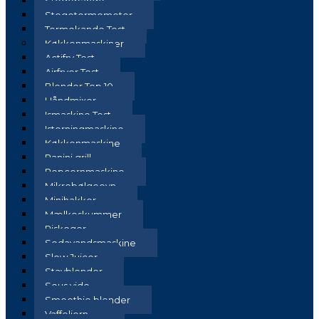
Stegepande
Stegetermometer
Termokande Test
Køkkenmaskiner
Actifry Test
Airfryer Test
Blender Top 10
Håndmixer
Ismaskine Test
Isterningmaskine
Køkkenmaskine
Panini grill
Popcornmaskine
Mikrobølgeovn
Minihakker
Mælkeskummer
Riskoger
Sodavandsmaskine
Slow Juicer
Stavblender
Sous vide
Smoothie blender
Vaffeljern