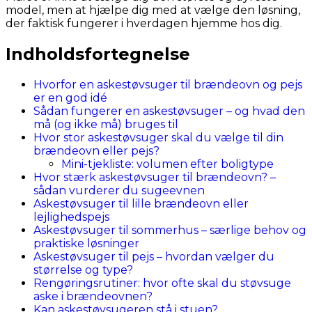
model, men at hjælpe dig med at vælge den løsning,
der faktisk fungerer i hverdagen hjemme hos dig.
Indholdsfortegnelse
Hvorfor en askestøvsuger til brændeovn og pejs
er en god idé
Sådan fungerer en askestøvsuger – og hvad den
må (og ikke må) bruges til
Hvor stor askestøvsuger skal du vælge til din
brændeovn eller pejs?
Mini-tjekliste: volumen efter boligtype
Hvor stærk askestøvsuger til brændeovn? –
sådan vurderer du sugeevnen
Askestøvsuger til lille brændeovn eller
lejlighedspejs
Askestøvsuger til sommerhus – særlige behov og
praktiske løsninger
Askestøvsuger til pejs – hvordan vælger du
størrelse og type?
Rengøringsrutiner: hvor ofte skal du støvsuge
aske i brændeovnen?
Kan askestøvsugeren stå i stuen?