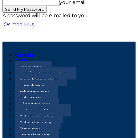
your email
A password will be e-mailed to you.
Os med Hus
Forside
Bolig
Boligudstyr
Fritstående biopejs Test
Arbejdslamper test
Husholdning
Askestøvsuger
Gulvvasker
Håndstøvsuger
Ledningsfri støvsuger
Robotgulvvasker
Robotstøvsuger
Støvsuger
Strygejern Test