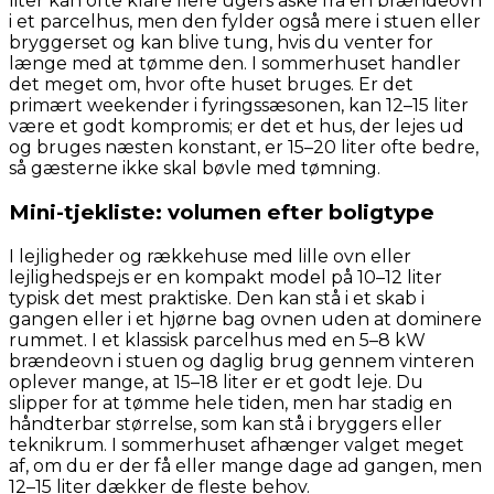
liter kan ofte klare flere ugers aske fra en brændeovn
i et parcelhus, men den fylder også mere i stuen eller
bryggerset og kan blive tung, hvis du venter for
længe med at tømme den. I sommerhuset handler
det meget om, hvor ofte huset bruges. Er det
primært weekender i fyringssæsonen, kan 12–15 liter
være et godt kompromis; er det et hus, der lejes ud
og bruges næsten konstant, er 15–20 liter ofte bedre,
så gæsterne ikke skal bøvle med tømning.
Mini-tjekliste: volumen efter boligtype
I lejligheder og rækkehuse med lille ovn eller
lejlighedspejs er en kompakt model på 10–12 liter
typisk det mest praktiske. Den kan stå i et skab i
gangen eller i et hjørne bag ovnen uden at dominere
rummet. I et klassisk parcelhus med en 5–8 kW
brændeovn i stuen og daglig brug gennem vinteren
oplever mange, at 15–18 liter er et godt leje. Du
slipper for at tømme hele tiden, men har stadig en
håndterbar størrelse, som kan stå i bryggers eller
teknikrum. I sommerhuset afhænger valget meget
af, om du er der få eller mange dage ad gangen, men
12–15 liter dækker de fleste behov.