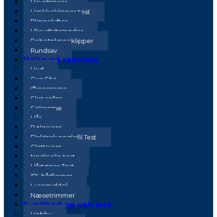
Havefræser
Hækkeklipper test
Plænelufter
Ukrudtsbrænder
Robotplæneklipper
Rundsav
Helse og skønhed
Hud
Gua Sha
Øjencreme
Skin roller
Solcreme
Hår
Bølgejern
Elektrisk neglefil Test
Glattejern
Negleolie test
Hårtørrer Test
IPL hårfjerner
Lusemiddel
Næsetrimmer
Sundhed og velvære
Hobby