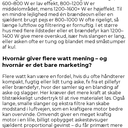
600–800 W er lav effekt, 800–1200 W er
middelområdet, mens 1200–1600+ W er højeffekt. Til
en mindre lejlighed med én brændeovn eller en
sjældent brugt pejs er 800–1000 W ofte rigeligt, så
længe luftflow og filtrering er fornuftig. I et større
hus med flere ildsteder eller et brændefyr kan 1200–
1400 W give mere overskud, især hvis slangen er lang,
eller asken ofte er tung og blandet med småstumper
af kul.
Hvornår giver flere watt mening – og
hvornår er det bare marketing?
Flere watt kan være en fordel, hvis du ofte håndterer
kompakt, fugtig eller lidt tung aske, fx fra et pillefyr
eller brændefyr, hvor der samler sig en blanding af
aske og slagger. Her kræver det mere kraft at skabe
tilstrækkeligt undertryk til at rive materialet løs. Også
lange, smalle slanger og ekstra filtre kan skabe
modstand i luftvejen, som en kraftigere motor bedre
kan overvinde. Omvendt giver en meget kraftig
motor i en lille, billigt opbygget askestøvsuger
sjældent proportional gevinst – du får primært mere