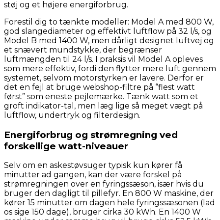
støj og et højere energiforbrug.
Forestil dig to tænkte modeller: Model A med 800 W,
god slangediameter og effektivt luftflow på 32 l/s, og
Model B med 1400 W, men dårligt designet luftvej og
et snævert mundstykke, der begrænser
luftmængden til 24 l/s. I praksis vil Model A opleves
som mere effektiv, fordi den flytter mere luft gennem
systemet, selvom motorstyrken er lavere. Derfor er
det en fejl at bruge webshop-filtre på “flest watt
først” som eneste pejlemærke. Tænk watt som et
groft indikator-tal, men læg lige så meget vægt på
luftflow, undertryk og filterdesign.
Energiforbrug og strømregning ved
forskellige watt-niveauer
Selv om en askestøvsuger typisk kun kører få
minutter ad gangen, kan der være forskel på
strømregningen over en fyringssæson, især hvis du
bruger den dagligt til pillefyr. En 800 W maskine, der
kører 15 minutter om dagen hele fyringssæsonen (lad
os sige 150 dage), bruger cirka 30 kWh. En 1400 W