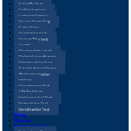
Cykellås Test
GoPro kamera
Lysterapilampe
Power Bank Test
Symaskine
Vejrstation test
Yogamåtte test
Livsstil
Diagnostisk vægt
Elektrisk tandbørste
Menstruationskop
Tyngdedyne til børn
Øretermometer
Motion
Crosstrainer Test
Gåbånd Test
Motionscykel Test
Romaskine Test
Skridttæller Test
Blog
Om os
Børn og baby