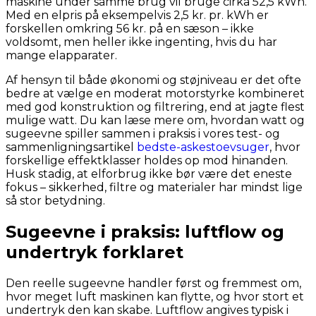
maskine under samme brug vil bruge cirka 52,5 kWh.
Med en elpris på eksempelvis 2,5 kr. pr. kWh er
forskellen omkring 56 kr. på en sæson – ikke
voldsomt, men heller ikke ingenting, hvis du har
mange elapparater.
Af hensyn til både økonomi og støjniveau er det ofte
bedre at vælge en moderat motorstyrke kombineret
med god konstruktion og filtrering, end at jagte flest
mulige watt. Du kan læse mere om, hvordan watt og
sugeevne spiller sammen i praksis i vores test- og
sammenligningsartikel
bedste-askestoevsuger
, hvor
forskellige effektklasser holdes op mod hinanden.
Husk stadig, at elforbrug ikke bør være det eneste
fokus – sikkerhed, filtre og materialer har mindst lige
så stor betydning.
Sugeevne i praksis: luftflow og
undertryk forklaret
Den reelle sugeevne handler først og fremmest om,
hvor meget luft maskinen kan flytte, og hvor stort et
undertryk den kan skabe. Luftflow angives typisk i