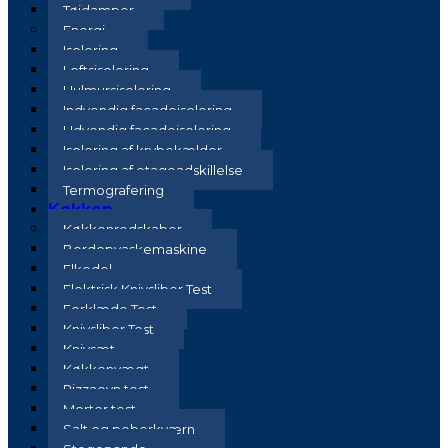
Tøjdamper
Energi
Isolering
Loftsisolering
Hulmursisolering
Indvendig facadeisolering
Udvendig facadeisolering
Isolering af krybekælder
Isolering af etageadskillelse
Termografering
Køkken
Køkkenredskaber
Bordopvaskemaskine
Elkedel
Elektrisk Knivsliber Test
Forklæde Test
Knivsliber Test
Knivsæt
Køkkenvægt
Pizzaovn test
Morter test
Salt og peberkværn