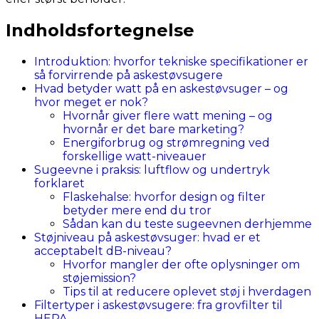
Indholdsfortegnelse
Introduktion: hvorfor tekniske specifikationer er
så forvirrende på askestøvsugere
Hvad betyder watt på en askestøvsuger – og
hvor meget er nok?
Hvornår giver flere watt mening – og
hvornår er det bare marketing?
Energiforbrug og strømregning ved
forskellige watt-niveauer
Sugeevne i praksis: luftflow og undertryk
forklaret
Flaskehalse: hvorfor design og filter
betyder mere end du tror
Sådan kan du teste sugeevnen derhjemme
Støjniveau på askestøvsuger: hvad er et
acceptabelt dB-niveau?
Hvorfor mangler der ofte oplysninger om
støjemission?
Tips til at reducere oplevet støj i hverdagen
Filtertyper i askestøvsugere: fra grovfilter til
HEPA