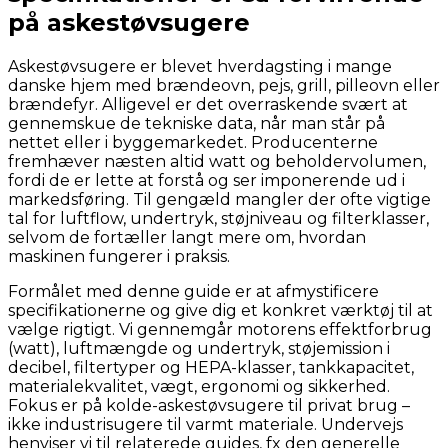
på askestøvsugere
Askestøvsugere er blevet hverdagsting i mange
danske hjem med brændeovn, pejs, grill, pilleovn eller
brændefyr. Alligevel er det overraskende svært at
gennemskue de tekniske data, når man står på
nettet eller i byggemarkedet. Producenterne
fremhæver næsten altid watt og beholdervolumen,
fordi de er lette at forstå og ser imponerende ud i
markedsføring. Til gengæld mangler der ofte vigtige
tal for luftflow, undertryk, støjniveau og filterklasser,
selvom de fortæller langt mere om, hvordan
maskinen fungerer i praksis.
Formålet med denne guide er at afmystificere
specifikationerne og give dig et konkret værktøj til at
vælge rigtigt. Vi gennemgår motorens effektforbrug
(watt), luftmængde og undertryk, støjemission i
decibel, filtertyper og HEPA-klasser, tankkapacitet,
materialekvalitet, vægt, ergonomi og sikkerhed.
Fokus er på kolde-askestøvsugere til privat brug –
ikke industrisugere til varmt materiale. Undervejs
henviser vi til relaterede guides, fx den generelle