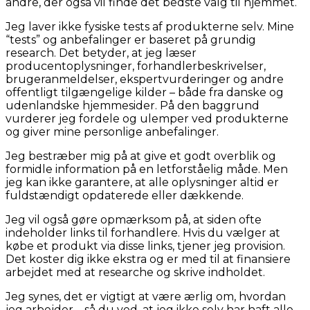
andre, der også vil finde det bedste valg til hjemmet.
Jeg laver ikke fysiske tests af produkterne selv. Mine
“tests” og anbefalinger er baseret på grundig
research. Det betyder, at jeg læser
producentoplysninger, forhandlerbeskrivelser,
brugeranmeldelser, ekspertvurderinger og andre
offentligt tilgængelige kilder – både fra danske og
udenlandske hjemmesider. På den baggrund
vurderer jeg fordele og ulemper ved produkterne
og giver mine personlige anbefalinger.
Jeg bestræber mig på at give et godt overblik og
formidle information på en letforståelig måde. Men
jeg kan ikke garantere, at alle oplysninger altid er
fuldstændigt opdaterede eller dækkende.
Jeg vil også gøre opmærksom på, at siden ofte
indeholder links til forhandlere. Hvis du vælger at
købe et produkt via disse links, tjener jeg provision.
Det koster dig ikke ekstra og er med til at finansiere
arbejdet med at researche og skrive indholdet.
Jeg synes, det er vigtigt at være ærlig om, hvordan
jeg arbejder – så du ved, at jeg ikke selv har haft alle