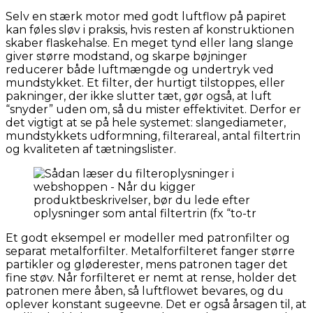
Selv en stærk motor med godt luftflow på papiret
kan føles sløv i praksis, hvis resten af konstruktionen
skaber flaskehalse. En meget tynd eller lang slange
giver større modstand, og skarpe bøjninger
reducerer både luftmængde og undertryk ved
mundstykket. Et filter, der hurtigt tilstoppes, eller
pakninger, der ikke slutter tæt, gør også, at luft
“snyder” uden om, så du mister effektivitet. Derfor er
det vigtigt at se på hele systemet: slangediameter,
mundstykkets udformning, filterareal, antal filtertrin
og kvaliteten af tætningslister.
Et godt eksempel er modeller med patronfilter og
separat metalforfilter. Metalforfilteret fanger større
partikler og gløderester, mens patronen tager det
fine støv. Når forfilteret er nemt at rense, holder det
patronen mere åben, så luftflowet bevares, og du
oplever konstant sugeevne. Det er også årsagen til, at