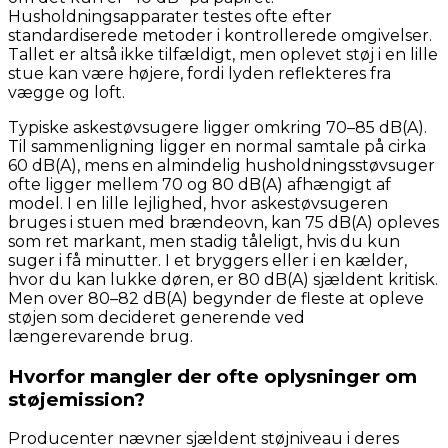
Husholdningsapparater testes ofte efter
standardiserede metoder i kontrollerede omgivelser.
Tallet er altså ikke tilfældigt, men oplevet støj i en lille
stue kan være højere, fordi lyden reflekteres fra
vægge og loft.
Typiske askestøvsugere ligger omkring 70–85 dB(A).
Til sammenligning ligger en normal samtale på cirka
60 dB(A), mens en almindelig husholdningsstøvsuger
ofte ligger mellem 70 og 80 dB(A) afhængigt af
model. I en lille lejlighed, hvor askestøvsugeren
bruges i stuen med brændeovn, kan 75 dB(A) opleves
som ret markant, men stadig tåleligt, hvis du kun
suger i få minutter. I et bryggers eller i en kælder,
hvor du kan lukke døren, er 80 dB(A) sjældent kritisk.
Men over 80–82 dB(A) begynder de fleste at opleve
støjen som decideret generende ved
længerevarende brug.
Hvorfor mangler der ofte oplysninger om
støjemission?
Producenter nævner sjældent støjniveau i deres