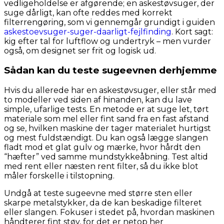
vedligeholdelse er afgørende; en askestøvsuger, der
suge dårligt, kan ofte reddes med korrekt
filterrengøring, som vi gennemgår grundigt i guiden
askestoevsuger-suger-daarligt-fejlfinding
. Kort sagt:
kig efter tal for luftflow og undertryk – men vurder
også, om designet ser frit og logisk ud.
Sådan kan du teste sugeevnen derhjemme
Hvis du allerede har en askestøvsuger, eller står med
to modeller ved siden af hinanden, kan du lave
simple, ufarlige tests. En metode er at suge let, tørt
materiale som mel eller fint sand fra en fast afstand
og se, hvilken maskine der tager materialet hurtigst
og mest fuldstændigt. Du kan også lægge slangen
fladt mod et glat gulv og mærke, hvor hårdt den
“hæfter” ved samme mundstykkeåbning. Test altid
med rent eller næsten rent filter, så du ikke blot
måler forskelle i tilstopning.
Undgå at teste sugeevne med større sten eller
skarpe metalstykker, da de kan beskadige filteret
eller slangen. Fokuser i stedet på, hvordan maskinen
håndterer fint støv, for det er netop her