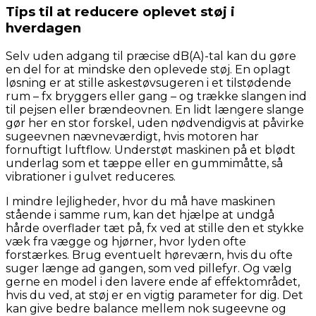
Tips til at reducere oplevet støj i
hverdagen
Selv uden adgang til præcise dB(A)-tal kan du gøre
en del for at mindske den oplevede støj. En oplagt
løsning er at stille askestøvsugeren i et tilstødende
rum – fx bryggers eller gang – og trække slangen ind
til pejsen eller brændeovnen. En lidt længere slange
gør her en stor forskel, uden nødvendigvis at påvirke
sugeevnen nævneværdigt, hvis motoren har
fornuftigt luftflow. Understøt maskinen på et blødt
underlag som et tæppe eller en gummimåtte, så
vibrationer i gulvet reduceres.
I mindre lejligheder, hvor du må have maskinen
stående i samme rum, kan det hjælpe at undgå
hårde overflader tæt på, fx ved at stille den et stykke
væk fra vægge og hjørner, hvor lyden ofte
forstærkes. Brug eventuelt høreværn, hvis du ofte
suger længe ad gangen, som ved pillefyr. Og vælg
gerne en model i den lavere ende af effektområdet,
hvis du ved, at støj er en vigtig parameter for dig. Det
kan give bedre balance mellem nok sugeevne og