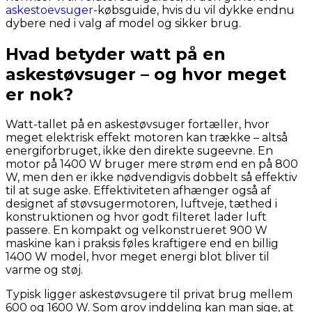
askestoevsuger
-købsguide, hvis du vil dykke endnu
dybere ned i valg af model og sikker brug.
Hvad betyder watt på en
askestøvsuger – og hvor meget
er nok?
Watt-tallet på en askestøvsuger fortæller, hvor
meget elektrisk effekt motoren kan trække – altså
energiforbruget, ikke den direkte sugeevne. En
motor på 1400 W bruger mere strøm end en på 800
W, men den er ikke nødvendigvis dobbelt så effektiv
til at suge aske. Effektiviteten afhænger også af
designet af støvsugermotoren, luftveje, tæthed i
konstruktionen og hvor godt filteret lader luft
passere. En kompakt og velkonstrueret 900 W
maskine kan i praksis føles kraftigere end en billig
1400 W model, hvor meget energi blot bliver til
varme og støj.
Typisk ligger askestøvsugere til privat brug mellem
600 og 1600 W. Som grov inddeling kan man sige, at