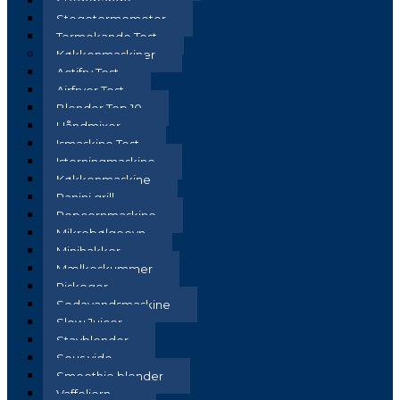
Stegepande
Stegetermometer
Termokande Test
Køkkenmaskiner
Actifry Test
Airfryer Test
Blender Top 10
Håndmixer
Ismaskine Test
Isterningmaskine
Køkkenmaskine
Panini grill
Popcornmaskine
Mikrobølgeovn
Minihakker
Mælkeskummer
Riskoger
Sodavandsmaskine
Slow Juicer
Stavblender
Sous vide
Smoothie blender
Vaffeljern