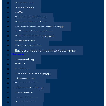
Raclette grill
Æggekoger
Kaffe
Elektrisk kaffekværn
Kapsel kaffemaskine
Kaffemaskine med termokande
Kaffemaskine med timer
Kaffemaskine med kværn
Kaffemaskine
Espressomaskine
Espressomaskine med mælkeskummer
Haven
Havemøbler
Bålfad
Fuglehus
Hængekøje med stativ
Pizzaovn Test
Terrassevarmer
Vildmarksbad Test
Haveudstyr
Brændekløver
Græstrimmer