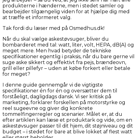
produkterne i hænderne, men i stedet samler og
bearbejder tilgængelig viden for at hjælpe dig med
at træffe et informeret valg.
Tak fordi du læser med på Osmedhus.dk!
Når du skal vælge askestøvsuger, bliver du
bombarderet med tal: watt, liter, volt, HEPA, dB(A) og
meget mere. Men hvad betyder de tekniske
specifikationer egentlig i praksis, når du bare gerne vil
suge aske sikkert og effektivt fra pejs, brændeovn,
grill eller pillefyr – uden at købe forkert eller betale
for meget?
I denne guide gennemgår vi de vigtigste
specifikationer én for én og oversætter dem til
forståeligt, dagligdags dansk. Vi ser kritisk på
marketing, forklarer forskellen på motorstyrke og
reel sugeevne og giver dig konkrete
tommelfingerregler og scenarier. Målet er, at du
efter artiklen kan læse et produktark og vide, om en
askestøvsuger passer til dit hjem, dit støjniveau og dit
budget – i stedet for bare at blive lokket af flest watt
eller størst beholder.