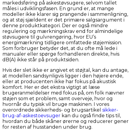
markedsføring på askestøvsugere, selvom tallet
måles i udviklingsfasen. En grund er, at mange
modeller ikke klarer sig prangende i sammenligning,
og at støj sjældent er det primære salgsargument i
denne produktkategori. Der er også mindre
regulering og mærkningskrav end for almindelige
støvsugere til gulvrengøring, hvor EU’s
energimærkning tidligere omfattede støjemission.
Som forbruger betyder det, at du ofte må lede i
manualer eller spørge forhandleren direkte, hvis
dB(A) ikke står på produktsiden.
Hvis der slet ikke er angivet et støjtal, kan du antage,
at modellen sandsynligvis ligger i den højere ende,
eller at producenten ikke har fokus på akustisk
komfort. Her er det ekstra vigtigt at læse
brugeranmeldelser med fokus på, om folk nævner
støjen som et problem, samt overveje, hvor og
hvornår du typisk vil bruge maskinen. I vores
overordnede sikkerheds- og brugsartikel
sikker-
brug-af-askestoevsuger
kan du også finde tips til,
hvordan du både skåner ørerne og reducerer gener
for resten af husstanden under brug.