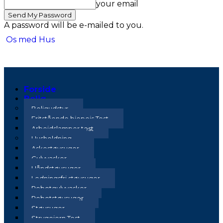
your email
A password will be e-mailed to you.
Os med Hus
Forside
Bolig
Boligudstyr
Fritstående biopejs Test
Arbejdslamper test
Husholdning
Askestøvsuger
Gulvvasker
Håndstøvsuger
Ledningsfri støvsuger
Robotgulvvasker
Robotstøvsuger
Støvsuger
Strygejern Test