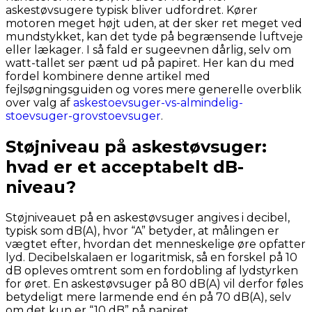
askestøvsugere typisk bliver udfordret. Kører
motoren meget højt uden, at der sker ret meget ved
mundstykket, kan det tyde på begrænsende luftveje
eller lækager. I så fald er sugeevnen dårlig, selv om
watt-tallet ser pænt ud på papiret. Her kan du med
fordel kombinere denne artikel med
fejlsøgningsguiden og vores mere generelle overblik
over valg af
askestoevsuger-vs-almindelig-
stoevsuger-grovstoevsuger
.
Støjniveau på askestøvsuger:
hvad er et acceptabelt dB-
niveau?
Støjniveauet på en askestøvsuger angives i decibel,
typisk som dB(A), hvor “A” betyder, at målingen er
vægtet efter, hvordan det menneskelige øre opfatter
lyd. Decibelskalaen er logaritmisk, så en forskel på 10
dB opleves omtrent som en fordobling af lydstyrken
for øret. En askestøvsuger på 80 dB(A) vil derfor føles
betydeligt mere larmende end én på 70 dB(A), selv
om det kun er “10 dB” på papiret.