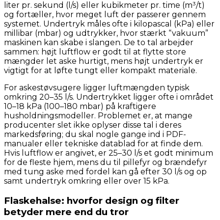
liter pr. sekund (l/s) eller kubikmeter pr. time (m³/t)
og fortæller, hvor meget luft der passerer gennem
systemet. Undertryk måles ofte i kilopascal (kPa) eller
millibar (mbar) og udtrykker, hvor stærkt “vakuum”
maskinen kan skabe i slangen. De to tal arbejder
sammen: højt luftflow er godt til at flytte store
mængder let aske hurtigt, mens højt undertryk er
vigtigt for at løfte tungt eller kompakt materiale.
For askestøvsugere ligger luftmængden typisk
omkring 20–35 l/s. Undertrykket ligger ofte i området
10–18 kPa (100–180 mbar) på kraftigere
husholdningsmodeller. Problemet er, at mange
producenter slet ikke oplyser disse tal i deres
markedsføring; du skal nogle gange ind i PDF-
manualer eller tekniske datablad for at finde dem.
Hvis luftflow er angivet, er 25–30 l/s et godt minimum
for de fleste hjem, mens du til pillefyr og brændefyr
med tung aske med fordel kan gå efter 30 l/s og op
samt undertryk omkring eller over 15 kPa.
Flaskehalse: hvorfor design og filter
betyder mere end du tror