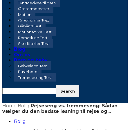
Tyngdedyne til børn
Øretermometer
Motion
Crosstrainer Test
Gåbånd Test
Motionscykel Test
Romaskine Test
Skridttæller Test
Blog
Om os
Børn og baby
Babyalarm Test
Puslebord
Tremmeseng Test
Home
Bolig
Rejseseng vs. tremmeseng: Sådan
vælger du den bedste løsning til rejse og...
Bolig