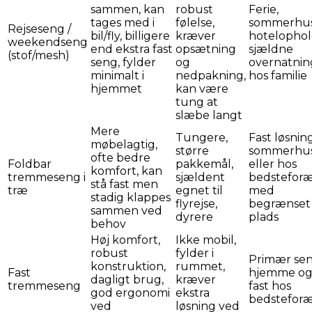
sammen, kan
robust
Ferie,
tages med i
følelse,
sommerhus
Rejseseng /
bil/fly, billigere
kræver
hotelophol
weekendseng
end ekstra fast
opsætning
sjældne
(stof/mesh)
seng, fylder
og
overnatnin
minimalt i
nedpakning,
hos familie
hjemmet
kan være
tung at
slæbe langt
Mere
Tungere,
Fast løsning
møbelagtig,
større
sommerhu
ofte bedre
Foldbar
pakkemål,
eller hos
komfort, kan
tremmeseng i
sjældent
bedsteforæ
stå fast men
træ
egnet til
med
stadig klappes
flyrejse,
begrænset
sammen ved
dyrere
plads
behov
Høj komfort,
Ikke mobil,
robust
fylder i
Primær se
konstruktion,
rummet,
Fast
hjemme og 
dagligt brug,
kræver
tremmeseng
fast hos
god ergonomi
ekstra
bedsteforæ
ved
løsning ved