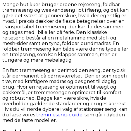
Mange butikker bruger ordene rejseseng, foldbar
tremmeseng og weekendseng lidt i flæng, og det kan
gøre det svært at gennemskue, hvad der egentlig er
hvad. I praksis dækker de fleste betegnelser over en
transportabel tremmeseng, der kan foldes sammen
og tages med i bil eller på ferie. Den klassiske
rejseseng består af en metalramme med stof- og
mesh-sider samt en tynd, foldbar bundmadras. En
foldbar tremmeseng kan både være denne type eller
en træløsning, som kan klappes sammen, men er
tungere og mere møbelagtig.
En fast tremmeseng er derimod den seng, der typisk
står permanent på børneværelset. Den er som regel i
træ, med kraftigere madras og designet til daglig
brug. Hvor en rejseseng er optimeret til vægt og
pakkemål, er tremmesengen optimeret til komfort
og robusthed. Begge kan være sikre, hvis de
overholder gældende standarder og bruges korrekt.
Hvis du vil nørde dybere i valg af stationsær seng, kan
du læse vores
tremmeseng-guide
, som går i dybden
med de faste modeller.