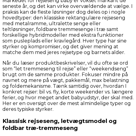
Markedet for rejseseng baby er vokset markant de
seneste år, og det kan virke overvældende at vælge. I
praksis kan de fleste løsninger dog deles op i nogle
hovedtyper: den klassiske rektangulære rejseseng
med metalramme, ultralette senge eller
teltløsninger, foldbare tremmesenge i træ samt
forskellige hybridmodeller med ekstra funktioner
som pusleplads eller kravlegård. Hver type har sine
styrker og kompromiser, og det giver mening at
matche dem med jeres rejsetype og barnets alder.
Når du læser produktbeskrivelser, vil du ofte se ord
som “let tremmeseng til rejse” eller “weekendseng”
brugt om de samme produkter. Fokuser mindre på
navnet og mere på vægt, pakkemål, max belastning
og foldemekanisme. Tænk samtidig over, hvordan I
konkret rejser: bil vs. fly, korte weekender vs. længere
ferier, og hvor meget andet babyudstyr, der skal med.
Her er en oversigt over de mest almindelige typer og
deres typiske styrker.
Klassisk rejseseng, letvægtsmodel og
foldbar træ-tremmeseng