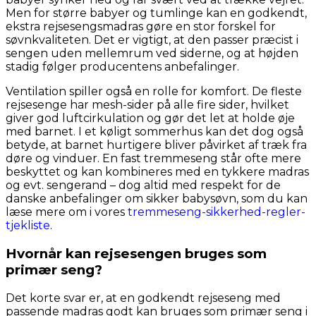
Men for større babyer og tumlinge kan en godkendt,
ekstra rejsesengsmadras gøre en stor forskel for
søvnkvaliteten. Det er vigtigt, at den passer præcist i
sengen uden mellemrum ved siderne, og at højden
stadig følger producentens anbefalinger.
Ventilation spiller også en rolle for komfort. De fleste
rejsesenge har mesh-sider på alle fire sider, hvilket
giver god luftcirkulation og gør det let at holde øje
med barnet. I et køligt sommerhus kan det dog også
betyde, at barnet hurtigere bliver påvirket af træk fra
døre og vinduer. En fast tremmeseng står ofte mere
beskyttet og kan kombineres med en tykkere madras
og evt. sengerand – dog altid med respekt for de
danske anbefalinger om sikker babysøvn, som du kan
læse mere om i vores
tremmeseng-sikkerhed-regler-
tjekliste
.
Hvornår kan rejsesengen bruges som
primær seng?
Det korte svar er, at en godkendt rejseseng med
passende madras godt kan bruges som primær seng i