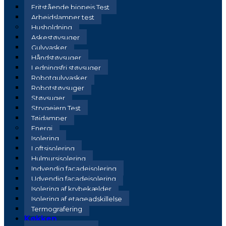
Fritstående biopejs Test
Arbejdslamper test
Husholdning
Askestøvsuger
Gulvvasker
Håndstøvsuger
Ledningsfri støvsuger
Robotgulvvasker
Robotstøvsuger
Støvsuger
Strygejern Test
Tøjdamper
Energi
Isolering
Loftsisolering
Hulmursisolering
Indvendig facadeisolering
Udvendig facadeisolering
Isolering af krybekælder
Isolering af etageadskillelse
Termografering
Køkken