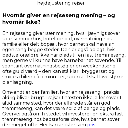
højdejustering
rejser
Hvornår giver en rejseseng mening – og
hvornår ikke?
En rejseseng giver især mening, hvis I jævnligt sover
ude: sommerhus, hotelophold, overnatning hos
familie eller delt bopæl, hvor barnet skal have sin
egen seng begge steder. Den er også oplagt, hvis
bedsteforældre ikke har plads til en fast tremmeseng,
men gerne vil kunne have barnebarnet sovende. Til
spontant overnatningsbesøg er en weekendseng
ofte guld værd – den kan stå klar i bryggerset og
smides i bilen på ti minutter, uden at I skal lave større
planlægning.
Omvendt er der familier, hvor en rejseseng i praksis
aldrig bliver brugt. Rejser I næsten ikke, eller sover I
altid samme sted, hvor der allerede står en god
tremmeseng, kan det være spild af penge og plads.
Overvej også om I i stedet vil investere i en ekstra fast
tremmeseng hos bedsteforældre, hvis barnet sover
der meget ofte. Her kan artikler som
pris-