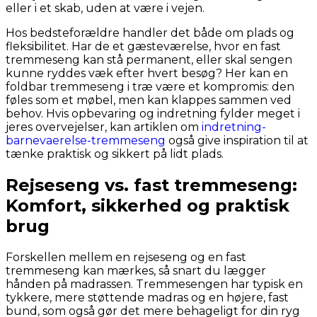
eller i et skab, uden at være i vejen.
Hos bedsteforældre handler det både om plads og
fleksibilitet. Har de et gæsteværelse, hvor en fast
tremmeseng kan stå permanent, eller skal sengen
kunne ryddes væk efter hvert besøg? Her kan en
foldbar tremmeseng i træ være et kompromis: den
føles som et møbel, men kan klappes sammen ved
behov. Hvis opbevaring og indretning fylder meget i
jeres overvejelser, kan artiklen om
indretning-
barnevaerelse-tremmeseng
også give inspiration til at
tænke praktisk og sikkert på lidt plads.
Rejseseng vs. fast tremmeseng:
Komfort, sikkerhed og praktisk
brug
Forskellen mellem en rejseseng og en fast
tremmeseng kan mærkes, så snart du lægger
hånden på madrassen. Tremmesengen har typisk en
tykkere, mere støttende madras og en højere, fast
bund, som også gør det mere behageligt for din ryg