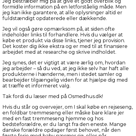
Jeg bestræber mig på at give et godt overblik og
formidle information på en letforståelig måde. Men
jeg kan ikke garantere, at alle oplysninger altid er
fuldstændigt opdaterede eller dækkende.
Jeg vil også gøre opmærksom på, at siden ofte
indeholder links til forhandlere. Hvis du vælger at
købe et produkt via disse links, tjener jeg provision.
Det koster dig ikke ekstra og er med til at finansiere
arbejdet med at researche og skrive indholdet.
Jeg synes, det er vigtigt at være ærlig om, hvordan
jeg arbejder – så du ved, at jeg ikke selv har haft alle
produkterne i hænderne, men i stedet samler og
bearbejder tilgængelig viden for at hjælpe dig med
at træffe et informeret valg.
Tak fordi du læser med på Osmedhus.dk!
Hvis du står og overvejer, om I skal købe en rejseseng,
en foldbar tremmeseng eller måske bare klare jer
med en fast tremmeseng hjemme og hos
bedsteforældre, er du langt fra den eneste. Mange
danske forældre opdager først behovet, når den
første ferie med baby nærmer sig, eller når