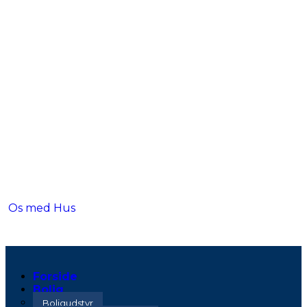
Os med Hus
Forside
Bolig
Boligudstyr