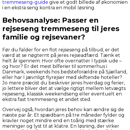
tremmeseng-guide
give et godt billede af økonomien
i en ekstra seng kontra en mobil løsning.
Behovsanalyse: Passer en
rejseseng tremmeseng til jeres
familie og rejsevaner?
Før du falder for en flot rejseseng på tilbud, er det
værd at se nøgternt på jeres rejseadfærd. Tænk et
helt år igennem: Hvor ofte overnatter I typisk ude –
og hvor? Er det mest bilferier til sommerhus i
Danmark, weekends hos bedsteforældre på Sjælland,
eller har I jævnligt flyrejser med skiftende hoteller?
Jo mere præcist du beskriver jeres hverdag og ferier,
jo lettere bliver det at vælge rigtigt mellem letvægts
rejseseng, klassisk weekendseng eller eventuelt en
ekstra fast tremmeseng et andet sted.
Overvej også, hvordan jeres behov kan ændre sig de
næste par år. Et spædbarn på tre måneder fylder og
kravler noget mindre end en toårig med stærke
meninger og lyst til at klatre. En løsning, der virker