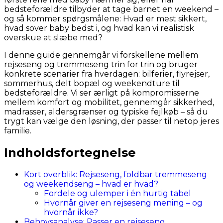
bedsteforældre tilbyder at tage barnet en weekend –
og så kommer spørgsmålene: Hvad er mest sikkert,
hvad sover baby bedst i, og hvad kan vi realistisk
overskue at slæbe med?
I denne guide gennemgår vi forskellene mellem
rejseseng og tremmeseng trin for trin og bruger
konkrete scenarier fra hverdagen: bilferier, flyrejser,
sommerhus, delt bopæl og weekendture til
bedsteforældre. Vi ser ærligt på kompromisserne
mellem komfort og mobilitet, gennemgår sikkerhed,
madrasser, aldersgrænser og typiske fejlkøb – så du
trygt kan vælge den løsning, der passer til netop jeres
familie.
Indholdsfortegnelse
Kort overblik: Rejseseng, foldbar tremmeseng
og weekendseng – hvad er hvad?
Fordele og ulemper i én hurtig tabel
Hvornår giver en rejseseng mening – og
hvornår ikke?
Behovsanalyse: Passer en rejseseng