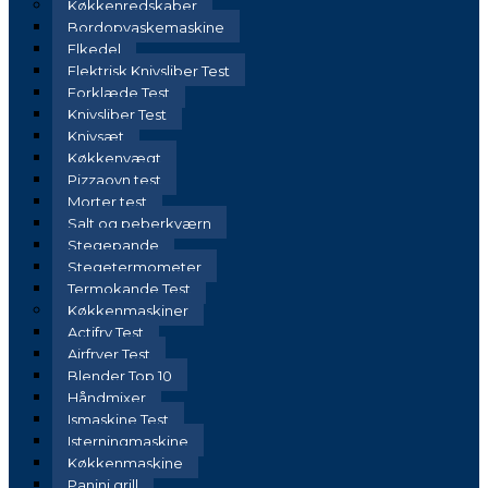
Køkkenredskaber
Bordopvaskemaskine
Elkedel
Elektrisk Knivsliber Test
Forklæde Test
Knivsliber Test
Knivsæt
Køkkenvægt
Pizzaovn test
Morter test
Salt og peberkværn
Stegepande
Stegetermometer
Termokande Test
Køkkenmaskiner
Actifry Test
Airfryer Test
Blender Top 10
Håndmixer
Ismaskine Test
Isterningmaskine
Køkkenmaskine
Panini grill