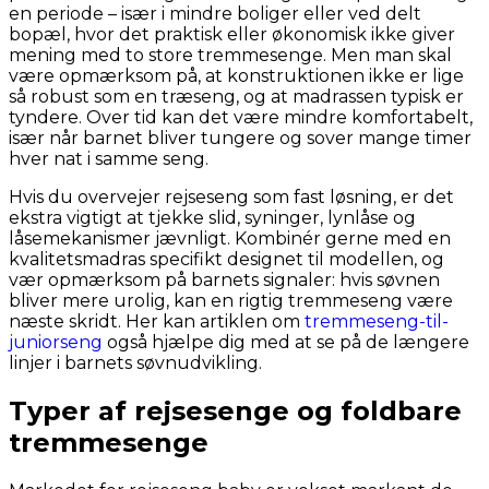
en periode – især i mindre boliger eller ved delt
bopæl, hvor det praktisk eller økonomisk ikke giver
mening med to store tremmesenge. Men man skal
være opmærksom på, at konstruktionen ikke er lige
så robust som en træseng, og at madrassen typisk er
tyndere. Over tid kan det være mindre komfortabelt,
især når barnet bliver tungere og sover mange timer
hver nat i samme seng.
Hvis du overvejer rejseseng som fast løsning, er det
ekstra vigtigt at tjekke slid, syninger, lynlåse og
låsemekanismer jævnligt. Kombinér gerne med en
kvalitetsmadras specifikt designet til modellen, og
vær opmærksom på barnets signaler: hvis søvnen
bliver mere urolig, kan en rigtig tremmeseng være
næste skridt. Her kan artiklen om
tremmeseng-til-
juniorseng
også hjælpe dig med at se på de længere
linjer i barnets søvnudvikling.
Typer af rejsesenge og foldbare
tremmesenge