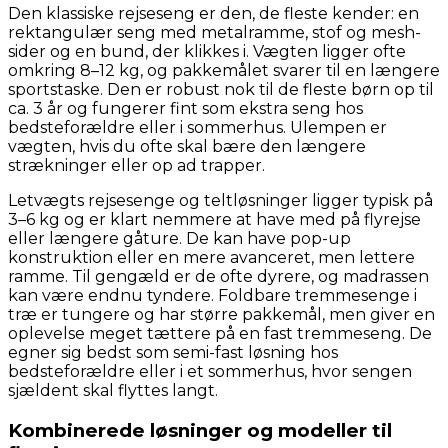
Den klassiske rejseseng er den, de fleste kender: en
rektangulær seng med metalramme, stof og mesh-
sider og en bund, der klikkes i. Vægten ligger ofte
omkring 8–12 kg, og pakkemålet svarer til en længere
sportstaske. Den er robust nok til de fleste børn op til
ca. 3 år og fungerer fint som ekstra seng hos
bedsteforældre eller i sommerhus. Ulempen er
vægten, hvis du ofte skal bære den længere
strækninger eller op ad trapper.
Letvægts rejsesenge og teltløsninger ligger typisk på
3–6 kg og er klart nemmere at have med på flyrejse
eller længere gåture. De kan have pop-up
konstruktion eller en mere avanceret, men lettere
ramme. Til gengæld er de ofte dyrere, og madrassen
kan være endnu tyndere. Foldbare tremmesenge i
træ er tungere og har større pakkemål, men giver en
oplevelse meget tættere på en fast tremmeseng. De
egner sig bedst som semi-fast løsning hos
bedsteforældre eller i et sommerhus, hvor sengen
sjældent skal flyttes langt.
Kombinerede løsninger og modeller til