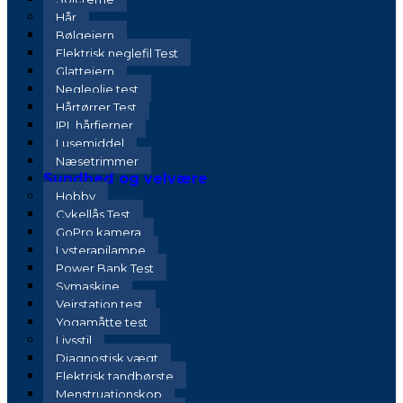
Hår
Bølgejern
Elektrisk neglefil Test
Glattejern
Negleolie test
Hårtørrer Test
IPL hårfjerner
Lusemiddel
Næsetrimmer
Sundhed og velvære
Hobby
Cykellås Test
GoPro kamera
Lysterapilampe
Power Bank Test
Symaskine
Vejrstation test
Yogamåtte test
Livsstil
Diagnostisk vægt
Elektrisk tandbørste
Menstruationskop