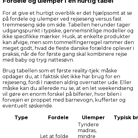
Fordele og ulemper i én hurtig tabel
For at give et hurtigt overblik er det hjælpsomt at se
på fordele og ulemper ved rejseseng versus fast
tremmeseng side om side. Tabellen herunder tager
udgangspunkt i typiske, gennemsnitlige modeller og
ikke specifikke mærker. Husk, at enkelte produkter
kan afvige, men som tommelfingerregel rammer den
meget godt, hvad de fleste danske forældre oplever i
praksis, når de for første gang skal kombinere rejse
med baby og tryg nattesøvn.
Brug tabellen som et første reality-tjek: måske
opdager du, at I faktisk slet ikke har brug for en
rejseseng, fordi I næsten aldrig overnatter ude. Eller
måske kan du allerede nu se, at en let weekendseng
vil gøre en enorm forskel på bilferier, hvor bilen i
forvejen er proppet med barnevogn, kufferter og
eventuelt søskende.
Type
Fordele
Ulemper
Typisk b
Tyndere
madras,
Let at folde
mindre