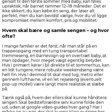
genialt til den første sommer med baby, kan føles
upraktisk, når barnet rammer 12–18 måneder. Det er
ikke sikkert, du kan købe én seng, der løser alt
perfekt, men du kan bevidst vælge, hvor du vil ligge
kompromiset mellem komfort, pris og mobilitet.
Hvem skal bære og samle sengen – og hvor
ofte?
I mange familier er det først, når man står på en
trappeopgang med en tung transportabel
tremmeseng, en barnevogn og en overtræt baby, at
man opdager, hvor meget vægt egentlig betyder.
Hvis I primært kører i bil direkte til et sommerhus, kan
en lidt tungere, mere robuste weekendseng være
helt fin. Hvis I derimod tit skal med tog, metro eller
gennem lufthavne, vil en let rejseseng (eventuelt
pop-up model) være langt mere realistisk at slæbe
på.
Tænk også på, hvem der ellers skal kunne håndtere
sengen. Skal bedsteforældre selv kunne folde den
ud, uden at google video-guides hver gang? Har I
måske en au pair, der skal kunne klare putning hos