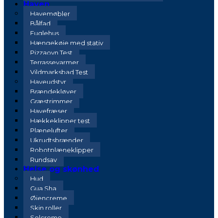
Haven
Havemøbler
Bålfad
Fuglehus
Hængekøje med stativ
Pizzaovn Test
Terrassevarmer
Vildmarksbad Test
Haveudstyr
Brændekløver
Græstrimmer
Havefræser
Hækkeklipper test
Plænelufter
Ukrudtsbrænder
Robotplæneklipper
Rundsav
Helse og skønhed
Hud
Gua Sha
Øjencreme
Skin roller
Solcreme