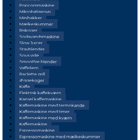
Popcornmaskine
Mikrobølgeovn
Minihakker
Mælkeskummer
Riskoger
Sodavandsmaskine
Slow Juicer
Stavblender
Sous vide
Smoothie blender
Vaffeljern
Raclette grill
Æggekoger
Kaffe
Elektrisk kaffekværn
Kapsel kaffemaskine
Kaffemaskine med termokande
Kaffemaskine med timer
Kaffemaskine med kværn
Kaffemaskine
Espressomaskine
Espressomaskine med mælkeskummer