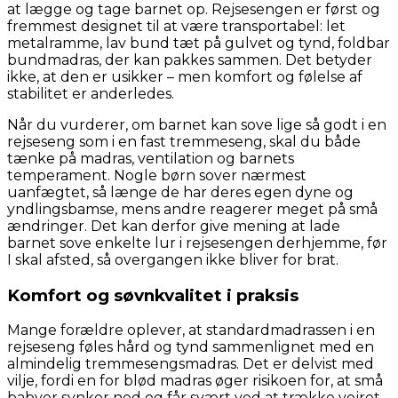
at lægge og tage barnet op. Rejsesengen er først og
fremmest designet til at være transportabel: let
metalramme, lav bund tæt på gulvet og tynd, foldbar
bundmadras, der kan pakkes sammen. Det betyder
ikke, at den er usikker – men komfort og følelse af
stabilitet er anderledes.
Når du vurderer, om barnet kan sove lige så godt i en
rejseseng som i en fast tremmeseng, skal du både
tænke på madras, ventilation og barnets
temperament. Nogle børn sover nærmest
uanfægtet, så længe de har deres egen dyne og
yndlingsbamse, mens andre reagerer meget på små
ændringer. Det kan derfor give mening at lade
barnet sove enkelte lur i rejsesengen derhjemme, før
I skal afsted, så overgangen ikke bliver for brat.
Komfort og søvnkvalitet i praksis
Mange forældre oplever, at standardmadrassen i en
rejseseng føles hård og tynd sammenlignet med en
almindelig tremmesengsmadras. Det er delvist med
vilje, fordi en for blød madras øger risikoen for, at små
babyer synker ned og får svært ved at trække vejret.