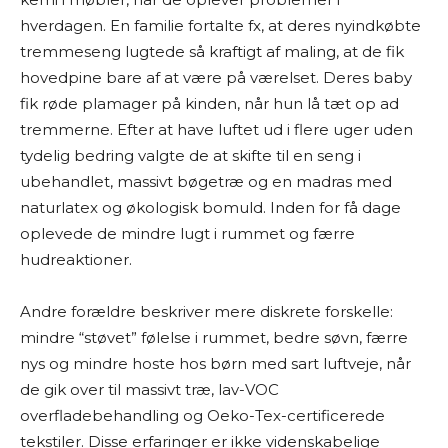
hverdagen. En familie fortalte fx, at deres nyindkøbte
tremmeseng lugtede så kraftigt af maling, at de fik
hovedpine bare af at være på værelset. Deres baby
fik røde plamager på kinden, når hun lå tæt op ad
tremmerne. Efter at have luftet ud i flere uger uden
tydelig bedring valgte de at skifte til en seng i
ubehandlet, massivt bøgetræ og en madras med
naturlatex og økologisk bomuld. Inden for få dage
oplevede de mindre lugt i rummet og færre
hudreaktioner.
Andre forældre beskriver mere diskrete forskelle:
mindre “støvet” følelse i rummet, bedre søvn, færre
nys og mindre hoste hos børn med sart luftveje, når
de gik over til massivt træ, lav-VOC
overfladebehandling og Oeko-Tex-certificerede
tekstiler. Disse erfaringer er ikke videnskabelige