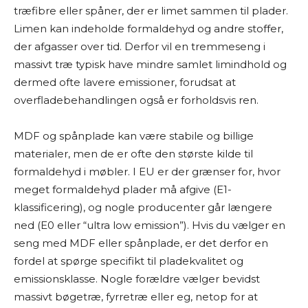
træfibre eller spåner, der er limet sammen til plader.
Limen kan indeholde formaldehyd og andre stoffer,
der afgasser over tid. Derfor vil en tremmeseng i
massivt træ typisk have mindre samlet limindhold og
dermed ofte lavere emissioner, forudsat at
overfladebehandlingen også er forholdsvis ren.
MDF og spånplade kan være stabile og billige
materialer, men de er ofte den største kilde til
formaldehyd i møbler. I EU er der grænser for, hvor
meget formaldehyd plader må afgive (E1-
klassificering), og nogle producenter går længere
ned (E0 eller “ultra low emission”). Hvis du vælger en
seng med MDF eller spånplade, er det derfor en
fordel at spørge specifikt til pladekvalitet og
emissionsklasse. Nogle forældre vælger bevidst
massivt bøgetræ, fyrretræ eller eg, netop for at