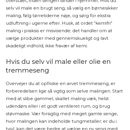
overstået, inden sengen lander i hjemmet. Hvis du
selv vil male en brugt seng, så vælg en børnesikker
maling, følg tørretiderne nøje, og sørg for ekstra
udluftning i ugerne efter. Husk, at ordet “kemifri”
maling i praksis er misvisende; det handler om at
vælge produkter med gennemskueligt og lavt
skadeligt indhold, ikke fravær af kemi.
Hvis du selv vil male eller olie en
tremmeseng
Overvejer du at opfriske en arvet tremmeseng, er
forberedelsen lige så vigtig som selve malingen. Start
med at slibe gammel, skallet maling væk, helst
udendørs eller i et godt ventileret rum, og brug
støvmaske. Vær forsigtig med meget gamle senge,
hvor malingen kan indeholde tungmetaller; er du i
tvivl, kan det være bedre at vælge en ny seng med