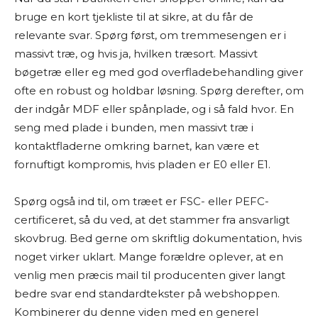
bruge en kort tjekliste til at sikre, at du får de
relevante svar. Spørg først, om tremmesengen er i
massivt træ, og hvis ja, hvilken træsort. Massivt
bøgetræ eller eg med god overfladebehandling giver
ofte en robust og holdbar løsning. Spørg derefter, om
der indgår MDF eller spånplade, og i så fald hvor. En
seng med plade i bunden, men massivt træ i
kontaktfladerne omkring barnet, kan være et
fornuftigt kompromis, hvis pladen er E0 eller E1.
Spørg også ind til, om træet er FSC- eller PEFC-
certificeret, så du ved, at det stammer fra ansvarligt
skovbrug. Bed gerne om skriftlig dokumentation, hvis
noget virker uklart. Mange forældre oplever, at en
venlig men præcis mail til producenten giver langt
bedre svar end standardtekster på webshoppen.
Kombinerer du denne viden med en generel