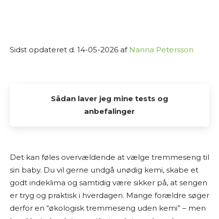
Sidst opdateret d. 14-05-2026 af
Nanna Petersson
Sådan laver jeg mine tests og
anbefalinger
Alle de tests og anbefalinger, du finder her på
Osmedhus.dk, er lavet udelukkende af interesse
Det kan føles overvældende at vælge tremmeseng til
fra min side. Jeg elsker at dykke ned i produkter,
sin baby. Du vil gerne undgå unødig kemi, skabe et
sammenligne muligheder og dele min research
godt indeklima og samtidig være sikker på, at sengen
med andre, der også vil finde det bedste valg til
er tryg og praktisk i hverdagen. Mange forældre søger
hjemmet.
derfor en “økologisk tremmeseng uden kemi” – men