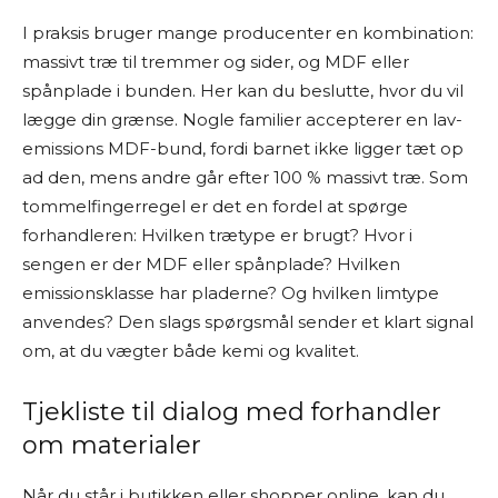
I praksis bruger mange producenter en kombination:
massivt træ til tremmer og sider, og MDF eller
spånplade i bunden. Her kan du beslutte, hvor du vil
lægge din grænse. Nogle familier accepterer en lav-
emissions MDF-bund, fordi barnet ikke ligger tæt op
ad den, mens andre går efter 100 % massivt træ. Som
tommelfingerregel er det en fordel at spørge
forhandleren: Hvilken trætype er brugt? Hvor i
sengen er der MDF eller spånplade? Hvilken
emissionsklasse har pladerne? Og hvilken limtype
anvendes? Den slags spørgsmål sender et klart signal
om, at du vægter både kemi og kvalitet.
Tjekliste til dialog med forhandler
om materialer
Når du står i butikken eller shopper online, kan du