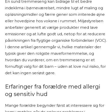
En sund tremmeseng kan bidrage til et bedre
indeklima i børneværelset, mindre lugt af maling og
opløsningsmidler og færre gener som irriterede øjne
eller hovedpine hos voksne i rummet. Miljøstyrelsen
anbefaler generelt at vælge produkter med lave
emissioner og at lufte godt ud, netop for at reducere
påvirkningen fra flygtige organiske forbindelser (VOC).
I denne artikel gennemgår vi, hvilke materialer der
typisk giver den roligste mavefornemmelse, og
hvordan du vurderer, om en tremmeseng er et
fornuftigt valg for dit barn – uden at love nul risiko, for
det kan ingen seriøst gøre.
Erfaringer fra forældre med allergi
og sensitiv hud
Mange forældre begynder først at interessere sig for
kemi i møbler, når de oplever problemer i