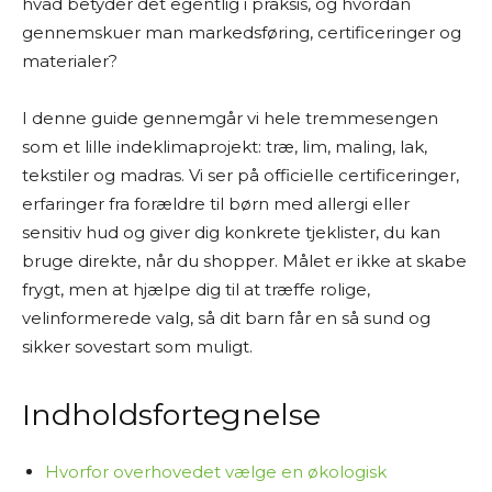
hvad betyder det egentlig i praksis, og hvordan
Jeg laver ikke fysiske tests af produkterne selv.
gennemskuer man markedsføring, certificeringer og
Mine “tests” og anbefalinger er baseret på
materialer?
grundig research. Det betyder, at jeg læser
producentoplysninger, forhandlerbeskrivelser,
I denne guide gennemgår vi hele tremmesengen
brugeranmeldelser, ekspertvurderinger og
som et lille indeklimaprojekt: træ, lim, maling, lak,
andre offentligt tilgængelige kilder – både fra
tekstiler og madras. Vi ser på officielle certificeringer,
danske og udenlandske hjemmesider. På den
erfaringer fra forældre til børn med allergi eller
baggrund vurderer jeg fordele og ulemper ved
sensitiv hud og giver dig konkrete tjeklister, du kan
produkterne og giver mine personlige
bruge direkte, når du shopper. Målet er ikke at skabe
anbefalinger.
frygt, men at hjælpe dig til at træffe rolige,
velinformerede valg, så dit barn får en så sund og
Jeg bestræber mig på at give et godt overblik
sikker sovestart som muligt.
og formidle information på en letforståelig
måde. Men jeg kan ikke garantere, at alle
oplysninger altid er fuldstændigt opdaterede
Indholdsfortegnelse
eller dækkende.
Hvorfor overhovedet vælge en økologisk
Jeg vil også gøre opmærksom på, at siden ofte