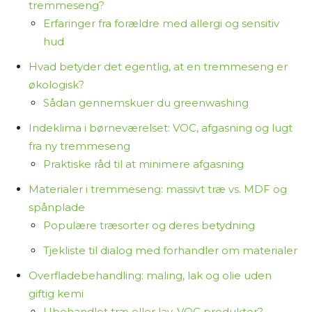
tremmeseng?
indeholder links til forhandlere. Hvis du vælger at
Erfaringer fra forældre med allergi og sensitiv
købe et produkt via disse links, tjener jeg
hud
provision. Det koster dig ikke ekstra og er med til
Hvad betyder det egentlig, at en tremmeseng er
at finansiere arbejdet med at researche og
økologisk?
skrive indholdet.
Sådan gennemskuer du greenwashing
Jeg synes, det er vigtigt at være ærlig om,
Indeklima i børneværelset: VOC, afgasning og lugt
hvordan jeg arbejder – så du ved, at jeg ikke selv
fra ny tremmeseng
har haft alle produkterne i hænderne, men i
Praktiske råd til at minimere afgasning
stedet samler og bearbejder tilgængelig viden
Materialer i tremmeseng: massivt træ vs. MDF og
for at hjælpe dig med at træffe et informeret
spånplade
valg.
Populære træsorter og deres betydning
Tjekliste til dialog med forhandler om materialer
Tak fordi du læser med på Osmedhus.dk!
Overfladebehandling: maling, lak og olie uden
giftig kemi
Ubehandlet træ eller lav-VOC produkter?