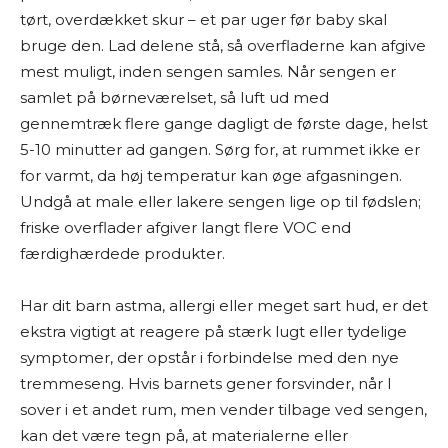
tørt, overdækket skur – et par uger før baby skal
bruge den. Lad delene stå, så overfladerne kan afgive
mest muligt, inden sengen samles. Når sengen er
samlet på børneværelset, så luft ud med
gennemtræk flere gange dagligt de første dage, helst
5-10 minutter ad gangen. Sørg for, at rummet ikke er
for varmt, da høj temperatur kan øge afgasningen.
Undgå at male eller lakere sengen lige op til fødslen;
friske overflader afgiver langt flere VOC end
færdighærdede produkter.
Har dit barn astma, allergi eller meget sart hud, er det
ekstra vigtigt at reagere på stærk lugt eller tydelige
symptomer, der opstår i forbindelse med den nye
tremmeseng. Hvis barnets gener forsvinder, når I
sover i et andet rum, men vender tilbage ved sengen,
kan det være tegn på, at materialerne eller