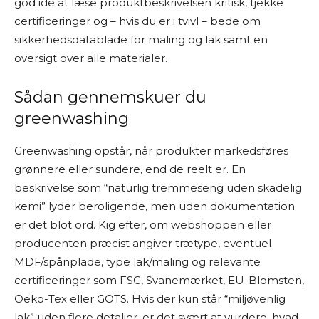
god idé at læse produktbeskrivelsen kritisk, tjekke
certificeringer og – hvis du er i tvivl – bede om
sikkerhedsdatablade for maling og lak samt en
oversigt over alle materialer.
Sådan gennemskuer du
greenwashing
Greenwashing opstår, når produkter markedsføres
grønnere eller sundere, end de reelt er. En
beskrivelse som “naturlig tremmeseng uden skadelig
kemi” lyder beroligende, men uden dokumentation
er det blot ord. Kig efter, om webshoppen eller
producenten præcist angiver trætype, eventuel
MDF/spånplade, type lak/maling og relevante
certificeringer som FSC, Svanemærket, EU-Blomsten,
Oeko-Tex eller GOTS. Hvis der kun står “miljøvenlig
lak” uden flere detaljer, er det svært at vurdere, hvad