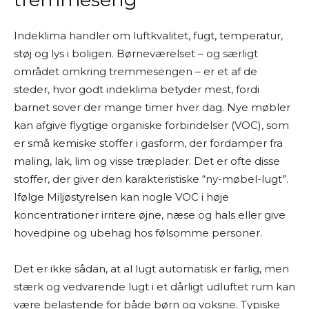
Indeklima handler om luftkvalitet, fugt, temperatur,
støj og lys i boligen. Børneværelset – og særligt
området omkring tremmesengen – er et af de
steder, hvor godt indeklima betyder mest, fordi
barnet sover der mange timer hver dag. Nye møbler
kan afgive flygtige organiske forbindelser (VOC), som
er små kemiske stoffer i gasform, der fordamper fra
maling, lak, lim og visse træplader. Det er ofte disse
stoffer, der giver den karakteristiske “ny-møbel-lugt”.
Ifølge Miljøstyrelsen kan nogle VOC i høje
koncentrationer irritere øjne, næse og hals eller give
hovedpine og ubehag hos følsomme personer.
Det er ikke sådan, at al lugt automatisk er farlig, men
stærk og vedvarende lugt i et dårligt udluftet rum kan
være belastende for både børn og voksne. Typiske