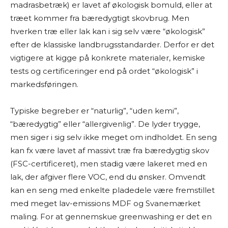
madrasbetræk) er lavet af økologisk bomuld, eller at
træet kommer fra bæredygtigt skovbrug. Men
hverken træ eller lak kan i sig selv være “økologisk”
efter de klassiske landbrugsstandarder. Derfor er det
vigtigere at kigge på konkrete materialer, kemiske
tests og certificeringer end på ordet “økologisk” i
markedsføringen.
Typiske begreber er “naturlig”, “uden kemi”,
“bæredygtig” eller “allergivenlig”. De lyder trygge,
men siger i sig selv ikke meget om indholdet. En seng
kan fx være lavet af massivt træ fra bæredygtig skov
(FSC-certificeret), men stadig være lakeret med en
lak, der afgiver flere VOC, end du ønsker. Omvendt
kan en seng med enkelte pladedele være fremstillet
med meget lav-emissions MDF og Svanemærket
maling. For at gennemskue greenwashing er det en