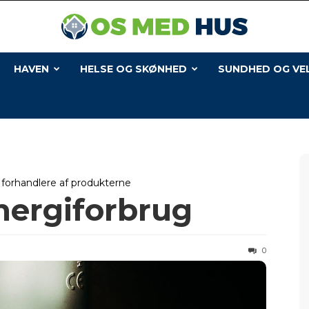
Os
med
Hus
HAVEN
HELSE OG SKØNHED
SUNDHED OG VE
l forhandlere af produkterne
nergiforbrug
0