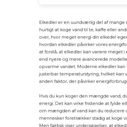
Alle de tests og anbefalinger, du find
interesse fra min side. Jeg elsker at
Elkedler er en uundværlig del af mange
og dele min research med andre, der og
hurtigt at koge vand til te, kaffe eller
over, hvor meget energi din elkedel egent
Jeg laver ikke fysiske tests af produkt
hvordan elkedler påvirker vores energifor
på grundig research. Det betyder, at 
at forstå, at elkedler kan variere meget 
forhandlerbeskrivelser, brugeranmelde
end nyere og mere avancerede modeller. 
tilgængelige kilder – både fra dansk
opvarme vandet. Moderne elkedler kan h
vurderer jeg fordele og ulemper ved 
justerbar temperaturstyring, hvilket kan
anbefalinger.
anden faktor, der påvirker energiforbrug
Jeg bestræber mig på at give et godt 
Hvis du kun koger den mængde vand, du r
letforståelig måde. Men jeg kan ikke ga
energi. Det kan virke fristende at fylde 
opdaterede eller dækkende.
om mængden af vand kan du reducere dit
mennesker foretrækker stadig at koge va
Jeg vil også gøre opmærksom på, at sid
Men faktisk viser undersøgelser, at elke
vælger at købe et produkt via disse link