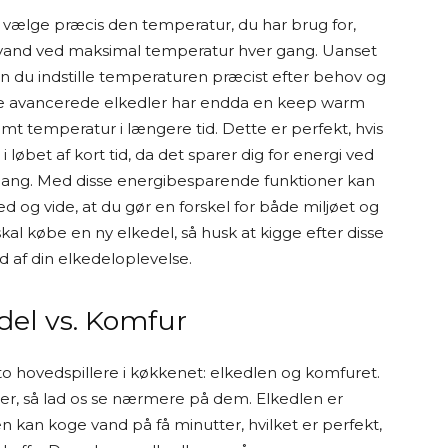
 vælge præcis den temperatur, du har brug for,
oge vand ved maksimal temperatur hver gang. Uanset
kan du indstille temperaturen præcist efter behov og
e avancerede elkedler har endda en keep warm
mt temperatur i længere tid. Dette er perfekt, hvis
løbet af kort tid, da det sparer dig for energi ved
gang. Med disse energibesparende funktioner kan
 og vide, at du gør en forskel for både miljøet og
kal købe en ny elkedel, så husk at kigge efter disse
d af din elkedeloplevelse.
el vs. Komfur
to hovedspillere i køkkenet: elkedlen og komfuret.
r, så lad os se nærmere på dem. Elkedlen er
en kan koge vand på få minutter, hvilket er perfekt,