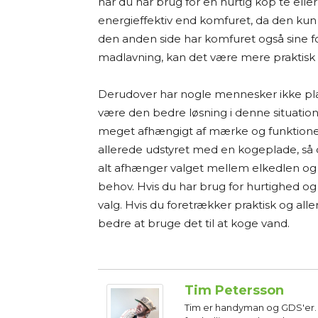
når du har brug for en hurtig kop te ell
energieffektiv end komfuret, da den ku
den anden side har komfuret også sine fo
madlavning, kan det være mere praktisk 
Derudover har nogle mennesker ikke plad
være den bedre løsning i denne situation
meget afhængigt af mærke og funktioner
allerede udstyret med en kogeplade, så d
alt afhænger valget mellem elkedlen og
behov. Hvis du har brug for hurtighed og
valg. Hvis du foretrækker praktisk og a
bedre at bruge det til at koge vand.
Tim Petersson
Tim er handyman og GDS'er. 