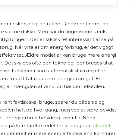
er her på Osmedhus.dk, er lavet udelukkende af
 dykke ned i produkter, sammenligne muligheder
 menneskers daglige rutine. De gør det nemt og
så vil finde det bedste valg til hjemmet.
 andre varme drikke. Men har du nogensinde tænkt
lig bruger? Det er faktisk ret interessant at se på,
erne selv. Mine “tests” og anbefalinger er baseret
brug. Når vi taler om energiforbrug, er det vigtigt
jeg læser producentoplysninger,
i effektivitet. Ældre modeller kan bruge mere energi
lser, ekspertvurderinger og andre offentligt
Det skyldes ofte den teknologi, der bruges til at
e og udenlandske hjemmesider. På den baggrund
ave funktioner som automatisk slukning eller
produkterne og giver mine personlige
 være med til at reducere energiforbruget. En
et, er mængden af vand, du hælder i elkedlen.
overblik og formidle information på en
ent faktisk skal bruge, sparer du både tid og
rantere, at alle oplysninger altid er fuldstændigt
elkedlen helt op hver gang, men ved at være bevidst
 energiforbrug betydeligt over tid. Nogle
nd på komfuret i stedet for at bruge en
elkedel
.
en ofte indeholder links til forhandlere. Hvis du
dler generelt er mere energieffektive end komfurer,
s, tjener jeg provision. Det koster dig ikke ekstra