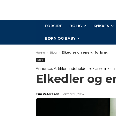
FORSIDE
BOLIG
KØKKEN
BØRN OG BABY
Home
Blog
Elkedler og energiforbrug
Blog
Annonce: Artiklen indeholder reklamelinks ti
Elkedler og e
Tim Petersson
-
oktober 8, 2024