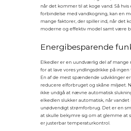
når det kommer til at koge vand. Så hvis d
og er med til at finansiere arbejdet me
forbindelse med vandkogning, kan en mode
mange faktorer, der spiller ind, når det 
Jeg synes, det er vigtigt at være ærlig 
moderne og effektiv model samt være 
selv har haft alle produkterne i hænd
tilgængelig viden for at hjælpe dig med
Energibesparende fun
Tak fordi du læser med på Osmedhus.
Elkedler er en uundværlig del af mange 
for at lave vores yndlingsdrikke på inge
En af de mest spændende udviklinger er
reducere elforbruget og skåne miljøet. N
ikke undgå at nævne automatisk slukning. 
elkedlen slukker automatisk, når vande
unødvendigt strømforbrug. Det er en s
at skulle bekymre sig om at glemme at 
er justerbar temperaturkontrol.