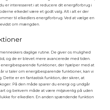
u er interesseret i at reducere dit energiforbrug i
d at researche og skrive indholdet.
rne elkedel være et godt valg. Alt i alt er der
kommer til elkedlers energiforbrug. Ved at vælge en
om, hvordan jeg arbejder – så du ved, at jeg ikke
bevidst om mængden.
erne, men i stedet samler og bearbejder
 at træffe et informeret valg.
ktioner
dk!
menneskers daglige rutine. De giver os mulighed
n tid, og de er blevet mere avancerede med tiden.
 energibesparende funktioner, der hjælper med at
år vi taler om energibesparende funktioner, kan vi
Dette er en fantastisk funktion, der sikrer, at
t koger. På den måde sparer du energi og undgår
mart og bekvem måde at være miljøvenlig på uden
slukke for elkedlen. En anden spændende funktion