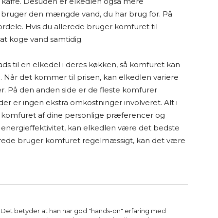
er kaffe. Desuden er elkedlen også mere
n bruger den mængde vand, du har brug for. På
rdele. Hvis du allerede bruger komfuret til
at koge vand samtidig.
s til en elkedel i deres køkken, så komfuret kan
. Når det kommer til prisen, kan elkedlen variere
. På den anden side er de fleste komfurer
er er ingen ekstra omkostninger involveret. Alt i
 komfuret af dine personlige præferencer og
 energieffektivitet, kan elkedlen være det bedste
llerede bruger komfuret regelmæssigt, kan det være
Det betyder at han har god "hands-on" erfaring med