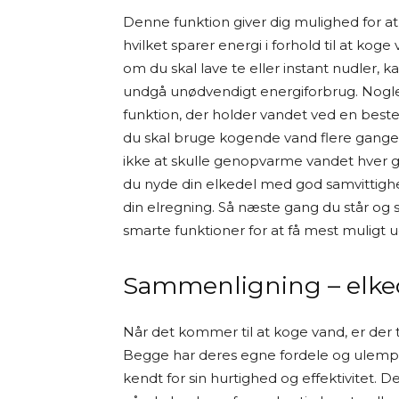
Denne funktion giver dig mulighed for at
hvilket sparer energi i forhold til at k
om du skal lave te eller instant nudler, 
undgå unødvendigt energiforbrug. Nogl
funktion, der holder vandet ved en beste
du skal bruge kogende vand flere gange i 
ikke at skulle genopvarme vandet hver 
du nyde din elkedel med god samvittighed
din elregning. Så næste gang du står og s
smarte funktioner for at få mest muligt u
Sammenligning – elked
Når det kommer til at koge vand, er der 
Begge har deres egne fordele og ulempe
kendt for sin hurtighed og effektivitet. D