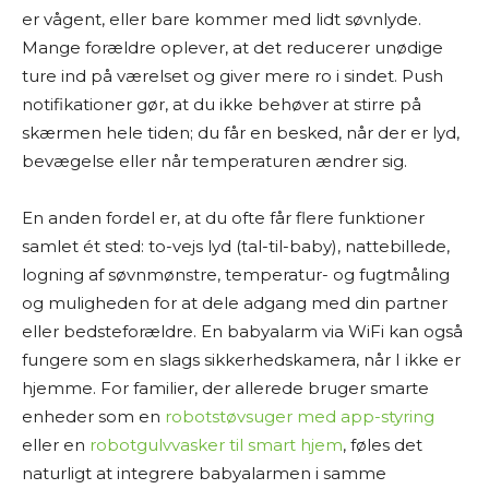
er vågent, eller bare kommer med lidt søvnlyde.
Mange forældre oplever, at det reducerer unødige
ture ind på værelset og giver mere ro i sindet. Push
notifikationer gør, at du ikke behøver at stirre på
skærmen hele tiden; du får en besked, når der er lyd,
bevægelse eller når temperaturen ændrer sig.
En anden fordel er, at du ofte får flere funktioner
samlet ét sted: to-vejs lyd (tal-til-baby), nattebillede,
logning af søvnmønstre, temperatur- og fugtmåling
og muligheden for at dele adgang med din partner
eller bedsteforældre. En babyalarm via WiFi kan også
fungere som en slags sikkerhedskamera, når I ikke er
hjemme. For familier, der allerede bruger smarte
enheder som en
robotstøvsuger med app-styring
eller en
robotgulvvasker til smart hjem
, føles det
naturligt at integrere babyalarmen i samme