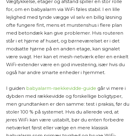
Vægtykkelse, etager og afstand spiller en stor rolle
for, om en babyalarm via WiFi føles stabil. I en lille
lejlighed med tynde vægge vil selv en billig løsning
ofte fungere fint, mens et murstenshus i flere plan
med betondæk kan give problemer. Hvis routeren
står i et hjørne af huset, og børneværelset er i det
modsatte hjørne på en anden etage, kan signalet
være svagt. Her kan et mesh-netværk eller en enkelt
WiFi-extender være en god investering, især hvis du
også har andre smarte enheder i hjemmet.
I guiden
babyalarm-raekkevidde-guide
går vi mere i
dybden med rækkevidde og forskellige boligtyper,
men grundtanken er den samme: test i praksis, før du
stoler 100 % på systemet. Hvis du allerede ved, at
jeres WiFi kan være ustabilt, bør du enten forbedre
netværket først eller vælge en mere klassisk
babyalarm som primær tryghed og bruge WiFi-