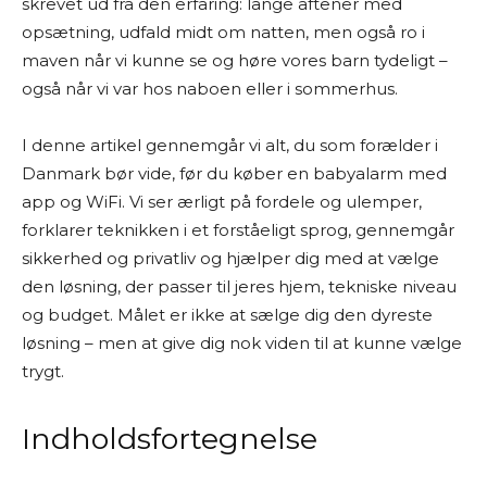
skrevet ud fra den erfaring: lange aftener med
Jeg laver ikke fysiske tests af produkterne selv.
opsætning, udfald midt om natten, men også ro i
Mine “tests” og anbefalinger er baseret på
maven når vi kunne se og høre vores barn tydeligt –
grundig research. Det betyder, at jeg læser
også når vi var hos naboen eller i sommerhus.
producentoplysninger, forhandlerbeskrivelser,
brugeranmeldelser, ekspertvurderinger og
I denne artikel gennemgår vi alt, du som forælder i
andre offentligt tilgængelige kilder – både fra
Danmark bør vide, før du køber en babyalarm med
danske og udenlandske hjemmesider. På den
app og WiFi. Vi ser ærligt på fordele og ulemper,
baggrund vurderer jeg fordele og ulemper ved
forklarer teknikken i et forståeligt sprog, gennemgår
produkterne og giver mine personlige
sikkerhed og privatliv og hjælper dig med at vælge
anbefalinger.
den løsning, der passer til jeres hjem, tekniske niveau
og budget. Målet er ikke at sælge dig den dyreste
Jeg bestræber mig på at give et godt overblik
løsning – men at give dig nok viden til at kunne vælge
og formidle information på en letforståelig
trygt.
måde. Men jeg kan ikke garantere, at alle
oplysninger altid er fuldstændigt opdaterede
eller dækkende.
Indholdsfortegnelse
Jeg vil også gøre opmærksom på, at siden ofte