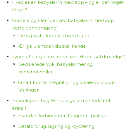
Hvad er en babyalarm med app – og er det noget
indeholder links til forhandlere. Hvis du vælger at
for jer?
købe et produkt via disse links, tjener jeg
Fordele og ulemper ved babyalarm med app
provision. Det koster dig ikke ekstra og er med til
(ærlig gennemgang)
at finansiere arbejdet med at researche og
De vigtigste fordele i hverdagen
skrive indholdet.
Ærlige ulemper, du skal kende
Jeg synes, det er vigtigt at være ærlig om,
Typer af babyalarm med app: Hvad skal du vælge?
hvordan jeg arbejder – så du ved, at jeg ikke selv
Dedikerede WiFi babyalarmer og
har haft alle produkterne i hænderne, men i
hybridmodeller
stedet samler og bearbejder tilgængelig viden
Smart home integration og lokale vs. cloud-
for at hjælpe dig med at træffe et informeret
løsninger
valg.
Teknologien bag WiFi babyalarmer forklaret
Tak fordi du læser med på Osmedhus.dk!
enkelt
Hvordan forbindelsen fungerer i praksis
Dataforbrug, lagring og kryptering