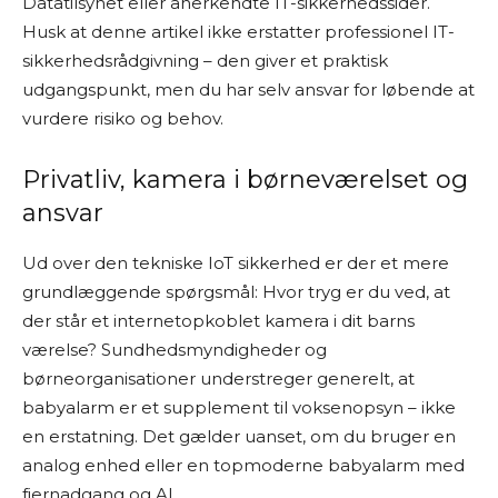
Datatilsynet eller anerkendte IT-sikkerhedssider.
Husk at denne artikel ikke erstatter professionel IT-
sikkerhedsrådgivning – den giver et praktisk
udgangspunkt, men du har selv ansvar for løbende at
vurdere risiko og behov.
Privatliv, kamera i børneværelset og
ansvar
Ud over den tekniske IoT sikkerhed er der et mere
grundlæggende spørgsmål: Hvor tryg er du ved, at
der står et internetopkoblet kamera i dit barns
værelse? Sundhedsmyndigheder og
børneorganisationer understreger generelt, at
babyalarm er et supplement til voksenopsyn – ikke
en erstatning. Det gælder uanset, om du bruger en
analog enhed eller en topmoderne babyalarm med
fjernadgang og AI.