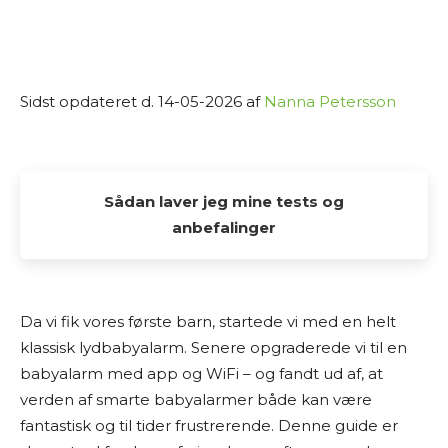
Sidst opdateret d. 14-05-2026 af
Nanna Petersson
Sådan laver jeg mine tests og
anbefalinger
Alle de tests og anbefalinger, du finder her på
Osmedhus.dk, er lavet udelukkende af interesse
Da vi fik vores første barn, startede vi med en helt
fra min side. Jeg elsker at dykke ned i produkter,
klassisk lydbabyalarm. Senere opgraderede vi til en
sammenligne muligheder og dele min research
babyalarm med app og WiFi – og fandt ud af, at
med andre, der også vil finde det bedste valg til
verden af smarte babyalarmer både kan være
hjemmet.
fantastisk og til tider frustrerende. Denne guide er