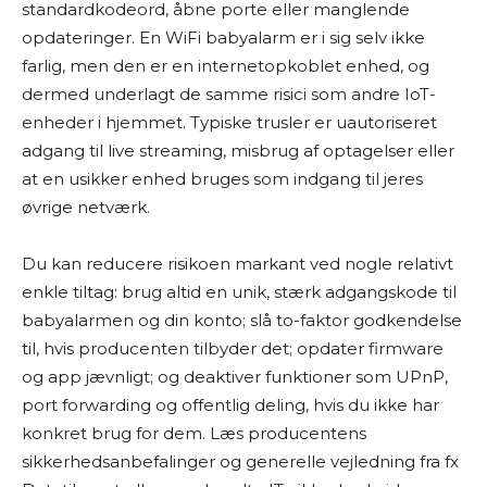
standardkodeord, åbne porte eller manglende
opdateringer. En WiFi babyalarm er i sig selv ikke
farlig, men den er en internetopkoblet enhed, og
dermed underlagt de samme risici som andre IoT-
enheder i hjemmet. Typiske trusler er uautoriseret
adgang til live streaming, misbrug af optagelser eller
at en usikker enhed bruges som indgang til jeres
øvrige netværk.
Du kan reducere risikoen markant ved nogle relativt
enkle tiltag: brug altid en unik, stærk adgangskode til
babyalarmen og din konto; slå to-faktor godkendelse
til, hvis producenten tilbyder det; opdater firmware
og app jævnligt; og deaktiver funktioner som UPnP,
port forwarding og offentlig deling, hvis du ikke har
konkret brug for dem. Læs producentens
sikkerhedsanbefalinger og generelle vejledning fra fx