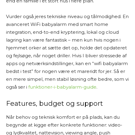
end en familie i et stort hus i flere plan.
Vurder også jeres tekniske niveau og tålmodighed. En
avanceret WiFi babyalarm med smart home
integration, end-to-end kryptering, lokal og cloud
lagring kan være fantastisk – men kun hvis nogen i
hjemmet orker at sætte det op, holde det opdateret
og fejlsøge, når noget driller. Hvis I bliver stressede af
apps og netværksindstillinger, kan en “wifi babyalarm
bedst i test” for nogen være et mareridt for jer. Så er
en mere simpel, men stabil løsning ofte bedre, som vi
også ser i
funktioner-i-babyalarm-guide
.
Features, budget og support
Når behov og teknisk komfort er på plads, kan du
begynde at kigge efter konkrete funktioner: video-
og lydkvalitet, nattevision, viewing angle, push