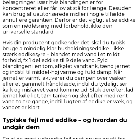
belægninger, især hvis blandingen er for
koncentreret eller får lov at stå for længe. Desuden
kan brug af uautoriserede midler i nogle tilfælde
annullere garantien. Derfor er det vigtigt at se eddike
som en nødløsning med forbehold, ikke den
universelle standard.
Hvis din producent godkender det, skal du typisk
bruge almindelig klar husholdningseddike – ikke
stærk eddikesyre – blandet med vand i et mildt
forhold, fx 1 del eddike til 9 dele vand. Fyld
blandingen i en tom, afkølet vandtank, tænd jernet
og indstil til middel-høj varme og fuld damp. Når
jernet er varmt, aktiverer du dampen over vasken
eller et gammelt håndklæde, indtil du tydeligt ser
kalk og misfarvet vand komme ud. Sluk derefter, lad
jernet køle lidt, tøm tanken og skyl efter med rent
vand to-tre gange, indtil lugten af eddike er væk, og
vandet er klart.
Typiske fejl med eddike – og hvordan du
undgår dem