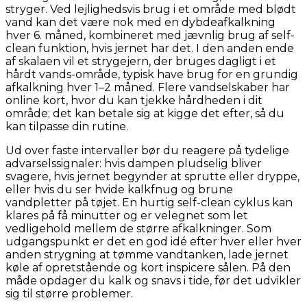
stryger. Ved lejlighedsvis brug i et område med blødt
vand kan det være nok med en dybdeafkalkning
hver 6. måned, kombineret med jævnlig brug af self-
clean funktion, hvis jernet har det. I den anden ende
af skalaen vil et strygejern, der bruges dagligt i et
hårdt vands-område, typisk have brug for en grundig
afkalkning hver 1–2 måned. Flere vandselskaber har
online kort, hvor du kan tjekke hårdheden i dit
område; det kan betale sig at kigge det efter, så du
kan tilpasse din rutine.
Ud over faste intervaller bør du reagere på tydelige
advarselssignaler: hvis dampen pludselig bliver
svagere, hvis jernet begynder at sprutte eller dryppe,
eller hvis du ser hvide kalkfnug og brune
vandpletter på tøjet. En hurtig self-clean cyklus kan
klares på få minutter og er velegnet som let
vedligehold mellem de større afkalkninger. Som
udgangspunkt er det en god idé efter hver eller hver
anden strygning at tømme vandtanken, lade jernet
køle af opretstående og kort inspicere sålen. På den
måde opdager du kalk og snavs i tide, før det udvikler
sig til større problemer.