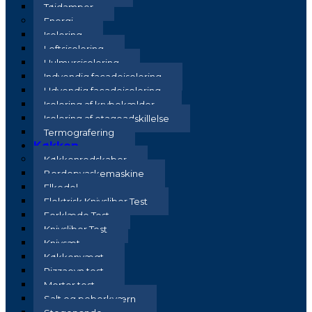
Tøjdamper
Energi
Isolering
Loftsisolering
Hulmursisolering
Indvendig facadeisolering
Udvendig facadeisolering
Isolering af krybekælder
Isolering af etageadskillelse
Termografering
Køkken
Køkkenredskaber
Bordopvaskemaskine
Elkedel
Elektrisk Knivsliber Test
Forklæde Test
Knivsliber Test
Knivsæt
Køkkenvægt
Pizzaovn test
Morter test
Salt og peberkværn