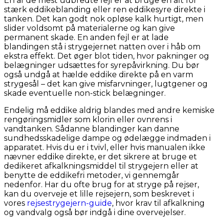
En af de mest udbredte fejl er at bruge en alt for
stærk eddikeblanding eller ren eddikesyre direkte i
tanken. Det kan godt nok opløse kalk hurtigt, men
slider voldsomt på materialerne og kan give
permanent skade. En anden fejl er at lade
blandingen stå i strygejernet natten over i håb om
ekstra effekt. Det øger blot tiden, hvor pakninger og
belægninger udsættes for syrepåvirkning. Du bør
også undgå at hælde eddike direkte på en varm
strygesål – det kan give misfarvninger, lugtgener og
skade eventuelle non-stick belægninger.
Endelig må eddike aldrig blandes med andre kemiske
rengøringsmidler som klorin eller ovnrens i
vandtanken. Sådanne blandinger kan danne
sundhedsskadelige dampe og ødelægge indmaden i
apparatet. Hvis du er i tvivl, eller hvis manualen ikke
nævner eddike direkte, er det sikrere at bruge et
dedikeret afkalkningsmiddel til strygejern eller at
benytte de eddikefri metoder, vi gennemgår
nedenfor. Har du ofte brug for at stryge på rejser,
kan du overveje et lille rejsejern, som beskrevet i
vores
rejsestrygejern-guide
, hvor krav til afkalkning
og vandvalg også bør indgå i dine overvejelser.