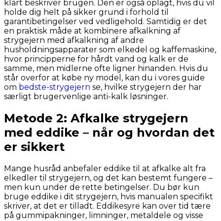
klart beskriver brugen. Den er også oplagt, hvis du vil
holde dig helt på sikker grund i forhold til
garantibetingelser ved vedligehold. Samtidig er det
en praktisk måde at kombinere afkalkning af
strygejern med afkalkning af andre
husholdningsapparater som elkedel og kaffemaskine,
hvor principperne for hårdt vand og kalk er de
samme, men midlerne ofte ligner hinanden. Hvis du
står overfor at købe ny model, kan du i vores guide
om
bedste-strygejern
se, hvilke strygejern der har
særligt brugervenlige anti-kalk løsninger.
Metode 2: Afkalke strygejern
med eddike – når og hvordan det
er sikkert
Mange husråd anbefaler eddike til at afkalke alt fra
elkedler til strygejern, og det kan bestemt fungere –
men kun under de rette betingelser. Du bør kun
bruge eddike i dit strygejern, hvis manualen specifikt
skriver, at det er tilladt. Eddikesyre kan over tid tære
på gummipakninger, limninger, metaldele og visse