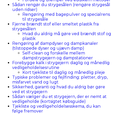
Sådan rengør du strygesålen (rengøre strygesål
uden ridser)
Rengøring med bagepulver og specialrens
til strygesåle
Fjerne brændt stof eller smeltet plastik fra
strygesålen
Hvad du aldrig må gøre ved brændt stof og
plastik
Rengøring af dampdyser og dampkanaler
(tilstoppede dyser og ujævn damp)
Self-clean og forskelle mellem
dampstrygejern og dampstationer
Forebygge kalk i strygejern: daglig og månedlig
vedligeholdelsesrutine
Kort tjekliste til daglig og månedlig pleje
Typiske problemer og fejlfinding: pletter, dryp,
misfarvet vand og lugt
Sikkerhed, garanti og hvad du aldrig bør gøre
ved et strygejern
Sådan vælger du et strygejern, der er nemt at
vedligeholde (kortsigtet købsguide)
Tjekliste og vedligeholdelsesskema, du kan
følge fremover