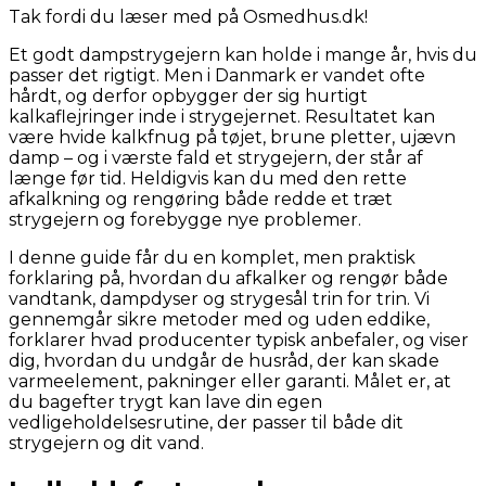
Tak fordi du læser med på Osmedhus.dk!
Et godt dampstrygejern kan holde i mange år, hvis du
passer det rigtigt. Men i Danmark er vandet ofte
hårdt, og derfor opbygger der sig hurtigt
kalkaflejringer inde i strygejernet. Resultatet kan
være hvide kalkfnug på tøjet, brune pletter, ujævn
damp – og i værste fald et strygejern, der står af
længe før tid. Heldigvis kan du med den rette
afkalkning og rengøring både redde et træt
strygejern og forebygge nye problemer.
I denne guide får du en komplet, men praktisk
forklaring på, hvordan du afkalker og rengør både
vandtank, dampdyser og strygesål trin for trin. Vi
gennemgår sikre metoder med og uden eddike,
forklarer hvad producenter typisk anbefaler, og viser
dig, hvordan du undgår de husråd, der kan skade
varmeelement, pakninger eller garanti. Målet er, at
du bagefter trygt kan lave din egen
vedligeholdelsesrutine, der passer til både dit
strygejern og dit vand.