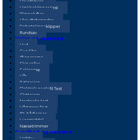
Havefræser
Hækkeklipper test
Plænelufter
Ukrudtsbrænder
Robotplæneklipper
Rundsav
Helse og skønhed
Hud
Gua Sha
Øjencreme
Skin roller
Solcreme
Hår
Bølgejern
Elektrisk neglefil Test
Glattejern
Negleolie test
Hårtørrer Test
IPL hårfjerner
Lusemiddel
Næsetrimmer
Sundhed og velvære
Hobby