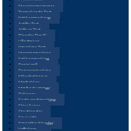
Stegepande
Stegetermometer
Termokande Test
Køkkenmaskiner
Actifry Test
Airfryer Test
Blender Top 10
Håndmixer
Ismaskine Test
Isterningmaskine
Køkkenmaskine
Panini grill
Popcornmaskine
Mikrobølgeovn
Minihakker
Mælkeskummer
Riskoger
Sodavandsmaskine
Slow Juicer
Stavblender
Sous vide
Smoothie blender
Vaffeljern