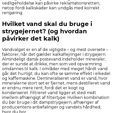
vedligeholdelse kan påvirke reklamationsretten,
netop fordi kalkskader kan undgås med korrekt
rengøring.
Hvilket vand skal du bruge i
strygejernet? (og hvordan
påvirker det kalk)
Vandvalget er en af de vigtigste – og mest oversete –
faktorer, når det gælder kalkaflejringer i strygejern.
Almindeligt dansk postevand indeholder mineraler,
der er sunde at drikke, men som ved opvarmning
omdannes til kalk. I områder med meget hårdt vand
går det hurtigt; du kan ofte se samme effekt i elkedel
og kaffemaskine. Demineraliseret vand er vand, hvor
mineralerne stort set er fjernet, mens destilleret vand
er endnu mere rent, fordi det er kogt og
kondenseret. Filtreret vand ligger et sted midt
imellem afhængigt af filtertype. Hvilken kombination
du bør bruge i dit dampstrygejern, afhænger af
producentens anbefalinger og vandets hårdhed,
hvor du bor.