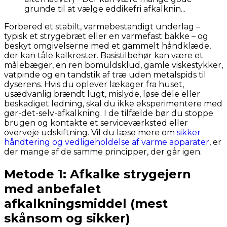
Forbered et stabilt, varmebestandigt underlag –
typisk et strygebræt eller en varmefast bakke – og
beskyt omgivelserne med et gammelt håndklæde,
der kan tåle kalkrester. Basistilbehør kan være et
målebæger, en ren bomuldsklud, gamle viskestykker,
vatpinde og en tandstik af træ uden metalspids til
dyserens. Hvis du oplever lækager fra huset,
usædvanlig brændt lugt, mislyde, løse dele eller
beskadiget ledning, skal du ikke eksperimentere med
gør-det-selv-afkalkning. I de tilfælde bør du stoppe
brugen og kontakte et serviceværksted eller
overveje udskiftning. Vil du læse mere om
sikker
håndtering og vedligeholdelse af varme apparater
, er
der mange af de samme principper, der går igen.
Metode 1: Afkalke strygejern
med anbefalet
afkalkningsmiddel (mest
skånsom og sikker)