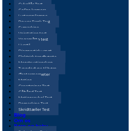
Cykellås Test
GoPro kamera
Lysterapilampe
Power Bank Test
Symaskine
Vejrstation test
Yogamåtte test
Livsstil
Diagnostisk vægt
Elektrisk tandbørste
Menstruationskop
Tyngdedyne til børn
Øretermometer
Motion
Crosstrainer Test
Gåbånd Test
Motionscykel Test
Romaskine Test
Skridttæller Test
Blog
Om os
Børn og baby