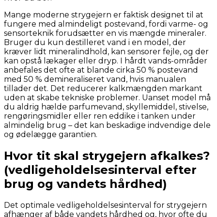
Mange moderne strygejern er faktisk designet til at
fungere med almindeligt postevand, fordi varme- og
sensorteknik forudsætter en vis mængde mineraler.
Bruger du kun destilleret vand i en model, der
kræver lidt mineralindhold, kan sensorer fejle, og der
kan opstå lækager eller dryp. I hårdt vands-områder
anbefales det ofte at blande cirka 50 % postevand
med 50 % demineraliseret vand, hvis manualen
tillader det. Det reducerer kalkmængden markant
uden at skabe tekniske problemer. Uanset model må
du aldrig hælde parfumevand, skyllemiddel, stivelse,
rengøringsmidler eller ren eddike i tanken under
almindelig brug – det kan beskadige indvendige dele
og ødelægge garantien.
Hvor tit skal strygejern afkalkes?
(vedligeholdelsesinterval efter
brug og vandets hårdhed)
Det optimale vedligeholdelsesinterval for strygejern
afhænger af både vandets hårdhed og, hvor ofte du