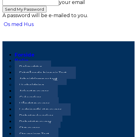
your email
A password will be e-mailed to you.
Os med Hus
Forside
Bolig
Boligudstyr
Fritstående biopejs Test
Arbejdslamper test
Husholdning
Askestøvsuger
Gulvvasker
Håndstøvsuger
Ledningsfri støvsuger
Robotgulvvasker
Robotstøvsuger
Støvsuger
Strygejern Test