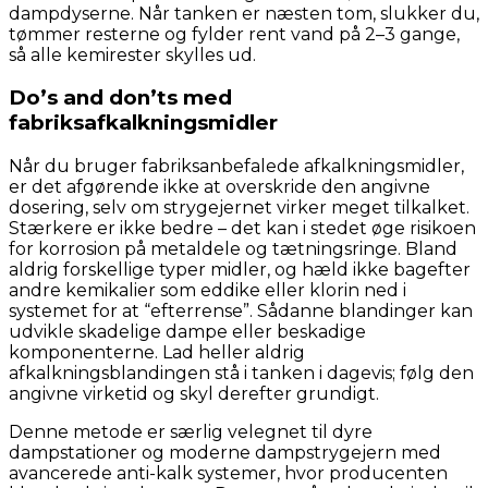
dampdyserne. Når tanken er næsten tom, slukker du,
tømmer resterne og fylder rent vand på 2–3 gange,
så alle kemirester skylles ud.
Do’s and don’ts med
fabriksafkalkningsmidler
Når du bruger fabriksanbefalede afkalkningsmidler,
er det afgørende ikke at overskride den angivne
dosering, selv om strygejernet virker meget tilkalket.
Stærkere er ikke bedre – det kan i stedet øge risikoen
for korrosion på metaldele og tætningsringe. Bland
aldrig forskellige typer midler, og hæld ikke bagefter
andre kemikalier som eddike eller klorin ned i
systemet for at “efterrense”. Sådanne blandinger kan
udvikle skadelige dampe eller beskadige
komponenterne. Lad heller aldrig
afkalkningsblandingen stå i tanken i dagevis; følg den
angivne virketid og skyl derefter grundigt.
Denne metode er særlig velegnet til dyre
dampstationer og moderne dampstrygejern med
avancerede anti-kalk systemer, hvor producenten