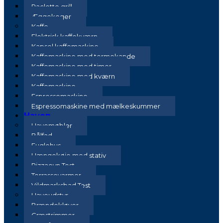
Raclette grill
Æggekoger
Kaffe
Elektrisk kaffekværn
Kapsel kaffemaskine
Kaffemaskine med termokande
Kaffemaskine med timer
Kaffemaskine med kværn
Kaffemaskine
Espressomaskine
Espressomaskine med mælkeskummer
Haven
Havemøbler
Bålfad
Fuglehus
Hængekøje med stativ
Pizzaovn Test
Terrassevarmer
Vildmarksbad Test
Haveudstyr
Brændekløver
Græstrimmer