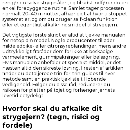
rengør du selve strygesålen, og til sidst indfører du en
enkel forebyggende rutine. Samlet tager processen
normalt 20–40 minutter, afhængigt af hvor tilstoppet
systemet er, og om du bruger self-clean funktion
eller et egentligt afkalkningsmiddel til strygejern.
Det vigtigste første skridt er altid at tjekke manualen
for netop din model. Nogle producenter tillader
milde eddike- eller citronsyreblandinger, mens andre
udtrykkeligt fraråder dem for ikke at beskadige
varmeelement, gummipakninger eller belægning.
Hvis manualen anbefaler et specifikt middel, er det
næsten altid den sikreste løsning. I resten af artiklen
finder du detaljerede trin-for-trin-guides til hver
metode samt en praktisk tjekliste til løbende
vedligehold. Følger du disse råd, reducerer du
risikoen for pletter på tøjet og forlænger jernets
levetid betydeligt.
Hvorfor skal du afkalke dit
strygejern? (tegn, risici og
fordele)