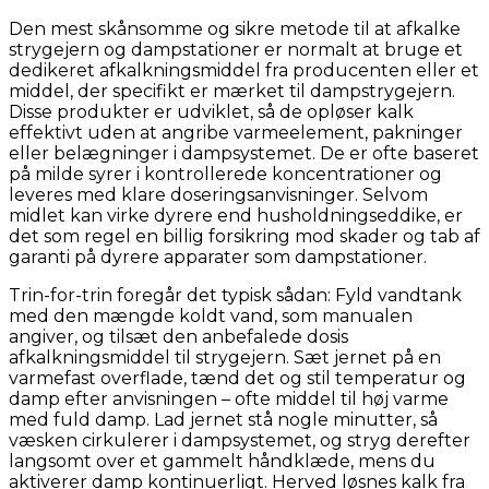
Den mest skånsomme og sikre metode til at afkalke
strygejern og dampstationer er normalt at bruge et
dedikeret afkalkningsmiddel fra producenten eller et
middel, der specifikt er mærket til dampstrygejern.
Disse produkter er udviklet, så de opløser kalk
effektivt uden at angribe varmeelement, pakninger
eller belægninger i dampsystemet. De er ofte baseret
på milde syrer i kontrollerede koncentrationer og
leveres med klare doseringsanvisninger. Selvom
midlet kan virke dyrere end husholdningseddike, er
det som regel en billig forsikring mod skader og tab af
garanti på dyrere apparater som dampstationer.
Trin-for-trin foregår det typisk sådan: Fyld vandtank
med den mængde koldt vand, som manualen
angiver, og tilsæt den anbefalede dosis
afkalkningsmiddel til strygejern. Sæt jernet på en
varmefast overflade, tænd det og stil temperatur og
damp efter anvisningen – ofte middel til høj varme
med fuld damp. Lad jernet stå nogle minutter, så
væsken cirkulerer i dampsystemet, og stryg derefter
langsomt over et gammelt håndklæde, mens du
aktiverer damp kontinuerligt. Herved løsnes kalk fra