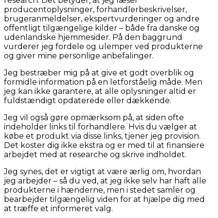
research. Det betyder, at jeg læser
producentoplysninger, forhandlerbeskrivelser,
brugeranmeldelser, ekspertvurderinger og andre
offentligt tilgængelige kilder – både fra danske og
udenlandske hjemmesider. På den baggrund
vurderer jeg fordele og ulemper ved produkterne
og giver mine personlige anbefalinger.
Jeg bestræber mig på at give et godt overblik og
formidle information på en letforståelig måde. Men
jeg kan ikke garantere, at alle oplysninger altid er
fuldstændigt opdaterede eller dækkende.
Jeg vil også gøre opmærksom på, at siden ofte
indeholder links til forhandlere. Hvis du vælger at
købe et produkt via disse links, tjener jeg provision.
Det koster dig ikke ekstra og er med til at finansiere
arbejdet med at researche og skrive indholdet.
Jeg synes, det er vigtigt at være ærlig om, hvordan
jeg arbejder – så du ved, at jeg ikke selv har haft alle
produkterne i hænderne, men i stedet samler og
bearbejder tilgængelig viden for at hjælpe dig med
at træffe et informeret valg.