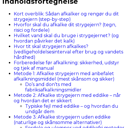
Indholdsfortegnelse
Kort overblik: Sådan afkalker og rengør du dit
strygejern (step-by-step)
Hvorfor skal du afkalke dit strygejern? (tegn,
risici og fordele)
Hvilket vand skal du bruge i strygejernet? (og
hvordan påvirker det kalk)
Hvor tit skal strygejern afkalkes?
(vedligeholdelsesinterval efter brug og vandets
hårdhed)
Forberedelse før afkalkning: sikkerhed, udstyr
og tjek af manual
Metode 1: Afkalke strygejern med anbefalet
afkalkningsmiddel (mest skånsom og sikker)
Do’s and don’ts med
fabriksafkalkningsmidler
Metode 2: Afkalke strygejern med eddike – når
og hvordan det er sikkert
Typiske fejl med eddike – og hvordan du
undgår dem
Metode 3: Afkalke strygejern uden eddike
(naturlige og skånsomme alternativer)
Fordele og ulemper ved eddikefri metoder