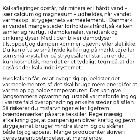
Kalkaflejringer opstår, når mineraler i hårdt vand –
især calcium og magnesium – udfældes, når vandet
varmes op i strygejernets varmeelement. I Danmark
er vandet mange steder forholdsvis hårdt, så kalken
samler sig hurtigt i dampkanaler, vandtank og
omkring dyser. Med tiden bliver dampdyser
tilstoppet, og dampen kommer ujævnt eller slet ikke.
Du kan ofte se små hvide kalkfnug på mørkt tøj eller
som små krystaller på strygesålen. I starten er det
kun kosmetisk, men det er et tydeligt tegn på, at der
også sidder kalk inde i systemet.
Hvis kalken får lov at bygge sig op, belaster det
varmeelementet, så det skal bruge mere energi for at
varme op og holde temperaturen. Det kan give
langsommere opvarmning, ustabil varmefordeling og
i værste fald overophedning enkelte steder på sålen.
Så risikerer du misfarvninger eller ligefrem
brændemærker på sarte tekstiler. Regelmæssig
afkalkning gør, at dampen igen bliver kraftig og jævn,
strygejernet bruger mindre strøm, og du skåner
både tøj og apparat. Mange producenter skriver i
deres garantibetingelser, at manglende