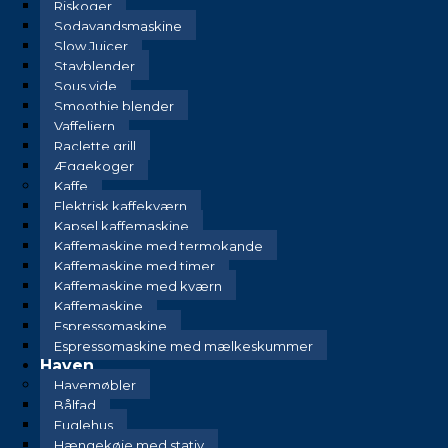
Riskoger
Sodavandsmaskine
Slow Juicer
Stavblender
Sous vide
Smoothie blender
Vaffeljern
Raclette grill
Æggekoger
Kaffe
Elektrisk kaffekværn
Kapsel kaffemaskine
Kaffemaskine med termokande
Kaffemaskine med timer
Kaffemaskine med kværn
Kaffemaskine
Espressomaskine
Espressomaskine med mælkeskummer
Haven
Havemøbler
Bålfad
Fuglehus
Hængekøje med stativ