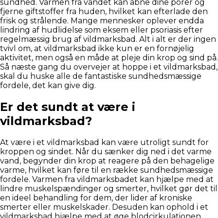
sundhed. Varmen fra vandet kan åbne dine porer og
fjerne giftstoffer fra huden, hvilket kan efterlade den
frisk og strålende. Mange mennesker oplever endda
lindring af hudlidelse som eksem eller psoriasis efter
regelmæssig brug af vildmarksbad. Alt i alt er der ingen
tvivl om, at vildmarksbad ikke kun er en fornøjelig
aktivitet, men også en måde at pleje din krop og sind på.
Så næste gang du overvejer at hoppe i et vildmarksbad,
skal du huske alle de fantastiske sundhedsmæssige
fordele, det kan give dig.
Er det sundt at være i
vildmarksbad?
At være i et vildmarksbad kan være utroligt sundt for
kroppen og sindet. Når du sænker dig ned i det varme
vand, begynder din krop at reagere på den behagelige
varme, hvilket kan føre til en række sundhedsmæssige
fordele. Varmen fra vildmarksbadet kan hjælpe med at
lindre muskelspændinger og smerter, hvilket gør det til
en ideel behandling for dem, der lider af kroniske
smerter eller muskelskader. Desuden kan ophold i et
vildmarksbad hjælpe med at øge blodcirkulationen,