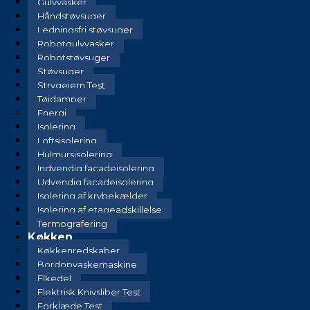
Gulvvasker
Håndstøvsuger
Ledningsfri støvsuger
Robotgulvvasker
Robotstøvsuger
Støvsuger
Strygejern Test
Tøjdamper
Energi
Isolering
Loftsisolering
Hulmursisolering
Indvendig facadeisolering
Udvendig facadeisolering
Isolering af krybekælder
Isolering af etageadskillelse
Termografering
Køkken
Køkkenredskaber
Bordopvaskemaskine
Elkedel
Elektrisk Knivsliber Test
Forklæde Test