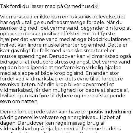
Tak fordi du læser med på Osmedhus.dk!
Vildmarksbad er ikke kun en luksuriøs oplevelse, det
har også utallige sundhedsmæssige fordele. Når du
sænker dig ned i det varme vand, begynder din krop at
opleve en række positive effekter. For det første
hjælper det varme vand med at øge blodcirkulationen,
hvilket kan lindre muskelsmerter og ømhed. Dette er
især gavnligt for folk med kroniske smerter eller
muskelspændinger. Derudover kan vildmarksbad også
bidrage til at reducere stress og angst. Det varme vand
og den beroligende atmosfære kan virkelig hjælpe
med at slappe af både krop og sind. En anden stor
fordel ved vildmarksbad er dets evne til at forbedre
søvnkvaliteten. Når din krop bliver opvarmet i et
vildmarksbad, får den mulighed for bedre at slappe af,
hvilket igen kan føre til dybere og mere afslappende
søvn om natten.
Denne forbedrede søvn kan have en positiv indvirkning
på dit generelle velvære og energiniveau i løbet af
dagen. Derudover kan regelmæssig brug af
vildmarksbad også hjælpe med at fremme hudens