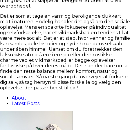
mulighed for at slappe af i længere tid uden at blive
overophedet.
Det er som at tage en varm og beroligende dukkert
midt i naturen. Endelig handler det også om den sociale
oplevelse. Mens en spa ofte fokuserer på individualitet
og selvforkælelse, har et vildmarksbad en tendens til at
være mere socialt. Det er et sted, hvor venner og familie
kan samles, dele historier og nyde hinandens selskab
under åben himmel. Uanset om du foretrækker den
luksuriøse atmosfære i en spa eller den rustikke
charme ved et vildmarksbad, er begge oplevelser
fantastiske på hver deres måde. Det handler bare om at
finde den rette balance mellem komfort, natur og
socialt samvær. Så næste gang du overvejer at forkæle
dig selv, så tag hensyn til disse forskelle og vælg den
oplevelse, der passer bedst til dig!.
About
Latest Posts