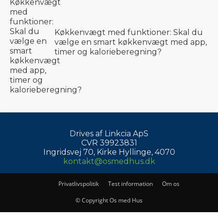
Køkkenvægt med funktioner: Skal du
vælge en smart køkkenvægt med app,
timer og kalorieberegning?
Drives af Linkcia ApS
CVR 39923831
Ingridsvej 70, Kirke Hyllinge, 4070
kontakt@osmedhus.dk
Privatlivspolitik
Test information
Om os
© Copyright Os med Hus