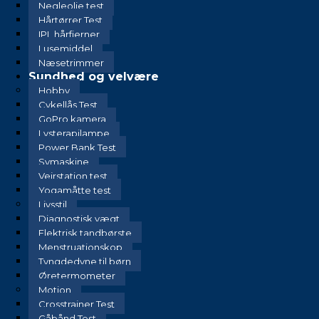
Negleolie test
Hårtørrer Test
IPL hårfjerner
Lusemiddel
Næsetrimmer
Sundhed og velvære
Hobby
Cykellås Test
GoPro kamera
Lysterapilampe
Power Bank Test
Symaskine
Vejrstation test
Yogamåtte test
Livsstil
Diagnostisk vægt
Elektrisk tandbørste
Menstruationskop
Tyngdedyne til børn
Øretermometer
Motion
Crosstrainer Test
Gåbånd Test