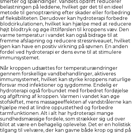
smerter og spændinger. Vandets opdrift reducerer
belastningen på leddene, hvilket gør det til en ideel
metode til genoptræning efter skader eller forbedring
af fleksibiliteten. Derudover kan hydroterapi forbedre
blodcirkulationen, hvilket kan hjælpe med at reducere
højt blodtryk og øge ilttilførslen til kroppens væv. Den
varme temperatur i vandet kan også bidrage til at
fremme afslapning og reducere stressniveauet, hvilket
igen kan have en positiv virkning på søvnen. En anden
fordel ved hydroterapi er dens evne til at stimulere
immunsystemet.
Når kroppen udsættes for temperaturændringer
gennem forskellige vandbehandlinger, aktiveres
immunsystemet, hvilket kan styrke kroppens naturlige
forsvar mod infektioner og sygdomme. Endelig er
hydroterapi også forbundet med forbedret fordøjelse
og afgiftning af kroppen. Varmen i vandet kan øge
stofskiftet, mens massageeffekten af vandstrålerne kan
hjælpe med at lindre oppustethed og forbedre
tarmfunktionen. Alt i alt har hydroterapi mange
sundhedsmæssige fordele, som strækker sig ud over
blot at være en behagelig oplevelse. Det er en holistisk
tilgang til velvære, der kan gavne både krop og sind på