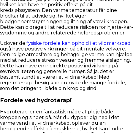
hvilket kan have en positiv effekt på dit
kredsløbssystem. Den varme temperatur får dine
blodkar til at udvide sig, hvilket øger
blodgennemstrømningen og iltning af væv i kroppen.
Dette kan bidrage til at reducere risikoen for hjerte-kar-
sygdomme og andre relaterede helbredsproblemer.
Udover de
fysiske fordele kan ophold i et vildmarksbad
også have positive virkninger på dit mentale velvære.
Den rolige atmosfære og behagelige varme kan hjælpe
med at reducere stressniveauer og fremme afslapning.
Dette kan have en indirekte positiv indvirkning på
søvnkvaliteten og generelle humør. Så ja, det er
bestemt sundt at være i et vildmarksbad! Med
regelmæssige besøg kan du nyde de mange fordele,
som det bringer til både din krop og sind.
Fordele ved hydroterapi
Hydroterapi er en fantastisk måde at pleje både
kroppen og sindet på. Når du dypper dig ned i det
varme vand i et vildmarksbad, oplever du en
beroligende effekt på musklerne, hvilket kan lindre