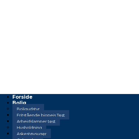
Forside
Bolig
Boligudstyr
Fritstående biopejs Test
Arbejdslamper test
Husholdning
Askestøvsuger