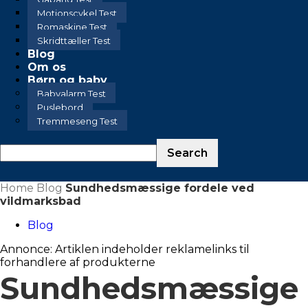
Motionscykel Test
Romaskine Test
Skridttæller Test
Blog
Om os
Børn og baby
Babyalarm Test
Puslebord
Tremmeseng Test
Home
Blog
Sundhedsmæssige fordele ved
vildmarksbad
Blog
Annonce: Artiklen indeholder reklamelinks til
forhandlere af produkterne
Sundhedsmæssige