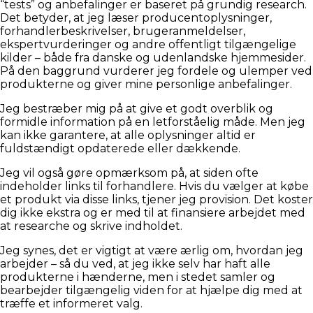
“tests” og anbefalinger er baseret på grundig research.
Det betyder, at jeg læser producentoplysninger,
forhandlerbeskrivelser, brugeranmeldelser,
ekspertvurderinger og andre offentligt tilgængelige
kilder – både fra danske og udenlandske hjemmesider.
På den baggrund vurderer jeg fordele og ulemper ved
produkterne og giver mine personlige anbefalinger.
Jeg bestræber mig på at give et godt overblik og
formidle information på en letforståelig måde. Men jeg
kan ikke garantere, at alle oplysninger altid er
fuldstændigt opdaterede eller dækkende.
Jeg vil også gøre opmærksom på, at siden ofte
indeholder links til forhandlere. Hvis du vælger at købe
et produkt via disse links, tjener jeg provision. Det koster
dig ikke ekstra og er med til at finansiere arbejdet med
at researche og skrive indholdet.
Jeg synes, det er vigtigt at være ærlig om, hvordan jeg
arbejder – så du ved, at jeg ikke selv har haft alle
produkterne i hænderne, men i stedet samler og
bearbejder tilgængelig viden for at hjælpe dig med at
træffe et informeret valg.