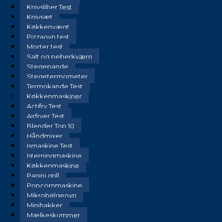
Knivsliber Test
Knivsæt
Køkkenvægt
Pizzaovn test
Morter test
Salt og peberkværn
Stegepande
Stegetermometer
Termokande Test
Køkkenmaskiner
Actifry Test
Airfryer Test
Blender Top 10
Håndmixer
Ismaskine Test
Isterningmaskine
Køkkenmaskine
Panini grill
Popcornmaskine
Mikrobølgeovn
Minihakker
Mælkeskummer