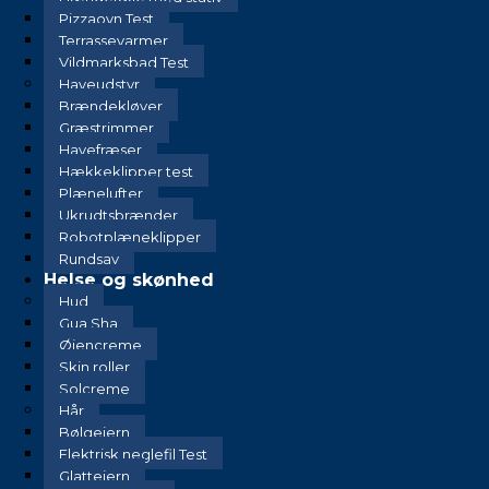
Pizzaovn Test
Terrassevarmer
Vildmarksbad Test
Haveudstyr
Brændekløver
Græstrimmer
Havefræser
Hækkeklipper test
Plænelufter
Ukrudtsbrænder
Robotplæneklipper
Rundsav
Helse og skønhed
Hud
Gua Sha
Øjencreme
Skin roller
Solcreme
Hår
Bølgejern
Elektrisk neglefil Test
Glattejern