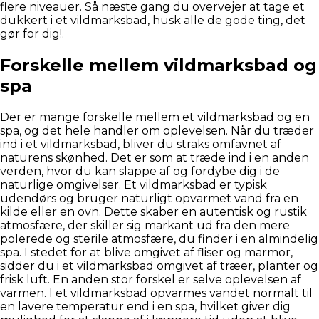
flere niveauer. Så næste gang du overvejer at tage et
dukkert i et vildmarksbad, husk alle de gode ting, det
gør for dig!.
Forskelle mellem vildmarksbad og
spa
Der er mange forskelle mellem et vildmarksbad og en
spa, og det hele handler om oplevelsen. Når du træder
ind i et vildmarksbad, bliver du straks omfavnet af
naturens skønhed. Det er som at træde ind i en anden
verden, hvor du kan slappe af og fordybe dig i de
naturlige omgivelser. Et vildmarksbad er typisk
udendørs og bruger naturligt opvarmet vand fra en
kilde eller en ovn. Dette skaber en autentisk og rustik
atmosfære, der skiller sig markant ud fra den mere
polerede og sterile atmosfære, du finder i en almindelig
spa. I stedet for at blive omgivet af fliser og marmor,
sidder du i et vildmarksbad omgivet af træer, planter og
frisk luft. En anden stor forskel er selve oplevelsen af
varmen. I et vildmarksbad opvarmes vandet normalt til
en lavere temperatur end i en spa, hvilket giver dig