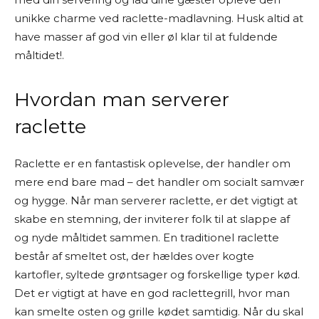
købe et produkt via disse links, tjener jeg
unikke charme ved raclette-madlavning. Husk altid at
provision. Det koster dig ikke ekstra og er med til
have masser af god vin eller øl klar til at fuldende
at finansiere arbejdet med at researche og
måltidet!.
skrive indholdet.
Jeg synes, det er vigtigt at være ærlig om,
Hvordan man serverer
hvordan jeg arbejder – så du ved, at jeg ikke selv
raclette
har haft alle produkterne i hænderne, men i
stedet samler og bearbejder tilgængelig viden
Raclette er en fantastisk oplevelse, der handler om
for at hjælpe dig med at træffe et informeret
mere end bare mad – det handler om socialt samvær
valg.
og hygge. Når man serverer raclette, er det vigtigt at
skabe en stemning, der inviterer folk til at slappe af
Tak fordi du læser med på Osmedhus.dk!
og nyde måltidet sammen. En traditionel raclette
består af smeltet ost, der hældes over kogte
kartofler, syltede grøntsager og forskellige typer kød.
Det er vigtigt at have en god raclettegrill, hvor man
kan smelte osten og grille kødet samtidig. Når du skal