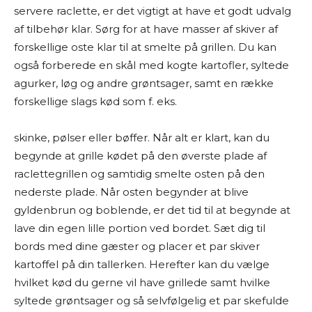
servere raclette, er det vigtigt at have et godt udvalg
af tilbehør klar. Sørg for at have masser af skiver af
forskellige oste klar til at smelte på grillen. Du kan
også forberede en skål med kogte kartofler, syltede
agurker, løg og andre grøntsager, samt en række
forskellige slags kød som f. eks.
skinke, pølser eller bøffer. Når alt er klart, kan du
begynde at grille kødet på den øverste plade af
raclettegrillen og samtidig smelte osten på den
nederste plade. Når osten begynder at blive
gyldenbrun og boblende, er det tid til at begynde at
lave din egen lille portion ved bordet. Sæt dig til
bords med dine gæster og placer et par skiver
kartoffel på din tallerken. Herefter kan du vælge
hvilket kød du gerne vil have grillede samt hvilke
syltede grøntsager og så selvfølgelig et par skefulde