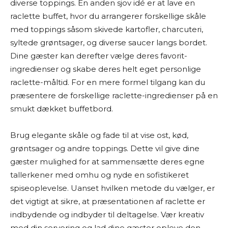
diverse toppings. En anden sjov idé er at lave en
grundig research. Det betyder, at jeg læser
raclette buffet, hvor du arrangerer forskellige skåle
producentoplysninger, forhandlerbeskrivelser,
med toppings såsom skivede kartofler, charcuteri,
brugeranmeldelser, ekspertvurderinger og
syltede grøntsager, og diverse saucer langs bordet.
andre offentligt tilgængelige kilder – både fra
Dine gæster kan derefter vælge deres favorit-
danske og udenlandske hjemmesider. På den
ingredienser og skabe deres helt eget personlige
baggrund vurderer jeg fordele og ulemper ved
raclette-måltid. For en mere formel tilgang kan du
produkterne og giver mine personlige
præsentere de forskellige raclette-ingredienser på en
anbefalinger.
smukt dækket buffetbord.
Jeg bestræber mig på at give et godt overblik
Brug elegante skåle og fade til at vise ost, kød,
og formidle information på en letforståelig
grøntsager og andre toppings. Dette vil give dine
måde. Men jeg kan ikke garantere, at alle
gæster mulighed for at sammensætte deres egne
oplysninger altid er fuldstændigt opdaterede
tallerkener med omhu og nyde en sofistikeret
eller dækkende.
spiseoplevelse. Uanset hvilken metode du vælger, er
det vigtigt at sikre, at præsentationen af raclette er
Jeg vil også gøre opmærksom på, at siden ofte
indbydende og indbyder til deltagelse. Vær kreativ
indeholder links til forhandlere. Hvis du vælger at
med din servering og lad dine gæster opleve den