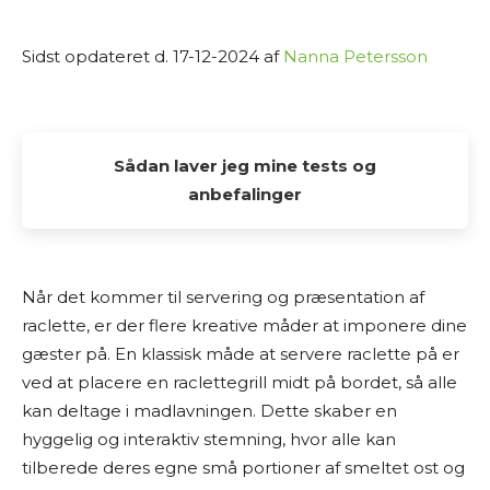
Sidst opdateret d. 17-12-2024 af
Nanna Petersson
Sådan laver jeg mine tests og
anbefalinger
Alle de tests og anbefalinger, du finder her på
Osmedhus.dk, er lavet udelukkende af interesse
Når det kommer til servering og præsentation af
fra min side. Jeg elsker at dykke ned i produkter,
raclette, er der flere kreative måder at imponere dine
sammenligne muligheder og dele min research
gæster på. En klassisk måde at servere raclette på er
med andre, der også vil finde det bedste valg til
ved at placere en raclettegrill midt på bordet, så alle
hjemmet.
kan deltage i madlavningen. Dette skaber en
hyggelig og interaktiv stemning, hvor alle kan
Jeg laver ikke fysiske tests af produkterne selv.
tilberede deres egne små portioner af smeltet ost og
Mine “tests” og anbefalinger er baseret på