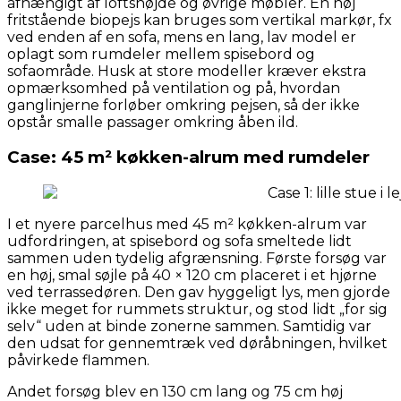
afhængigt af loftshøjde og øvrige møbler. En høj
fritstående biopejs kan bruges som vertikal markør, fx
ved enden af en sofa, mens en lang, lav model er
oplagt som rumdeler mellem spisebord og
sofaområde. Husk at store modeller kræver ekstra
opmærksomhed på ventilation og på, hvordan
ganglinjerne forløber omkring pejsen, så der ikke
opstår smalle passager omkring åben ild.
Case: 45 m² køkken-alrum med rumdeler
I et nyere parcelhus med 45 m² køkken-alrum var
udfordringen, at spisebord og sofa smeltede lidt
sammen uden tydelig afgrænsning. Første forsøg var
en høj, smal søjle på 40 × 120 cm placeret i et hjørne
ved terrassedøren. Den gav hyggeligt lys, men gjorde
ikke meget for rummets struktur, og stod lidt „for sig
selv“ uden at binde zonerne sammen. Samtidig var
den udsat for gennemtræk ved døråbningen, hvilket
påvirkede flammen.
Andet forsøg blev en 130 cm lang og 75 cm høj