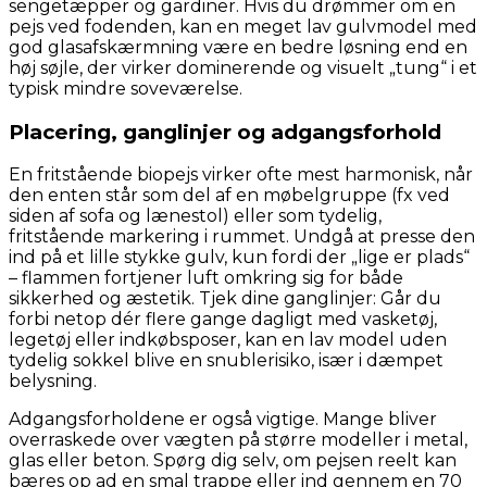
sengetæpper og gardiner. Hvis du drømmer om en
pejs ved fodenden, kan en meget lav gulvmodel med
god glasafskærmning være en bedre løsning end en
høj søjle, der virker dominerende og visuelt „tung“ i et
typisk mindre soveværelse.
Placering, ganglinjer og adgangsforhold
En fritstående biopejs virker ofte mest harmonisk, når
den enten står som del af en møbelgruppe (fx ved
siden af sofa og lænestol) eller som tydelig,
fritstående markering i rummet. Undgå at presse den
ind på et lille stykke gulv, kun fordi der „lige er plads“
– flammen fortjener luft omkring sig for både
sikkerhed og æstetik. Tjek dine ganglinjer: Går du
forbi netop dér flere gange dagligt med vasketøj,
legetøj eller indkøbsposer, kan en lav model uden
tydelig sokkel blive en snublerisiko, især i dæmpet
belysning.
Adgangsforholdene er også vigtige. Mange bliver
overraskede over vægten på større modeller i metal,
glas eller beton. Spørg dig selv, om pejsen reelt kan
bæres op ad en smal trappe eller ind gennem en 70