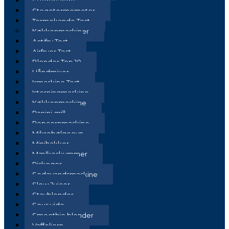
Stegepande
Stegetermometer
Termokande Test
Køkkenmaskiner
Actifry Test
Airfryer Test
Blender Top 10
Håndmixer
Ismaskine Test
Isterningmaskine
Køkkenmaskine
Panini grill
Popcornmaskine
Mikrobølgeovn
Minihakker
Mælkeskummer
Riskoger
Sodavandsmaskine
Slow Juicer
Stavblender
Sous vide
Smoothie blender
Vaffeljern