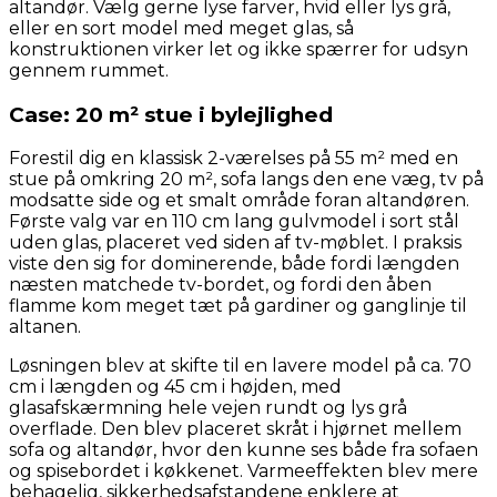
altandør. Vælg gerne lyse farver, hvid eller lys grå,
eller en sort model med meget glas, så
konstruktionen virker let og ikke spærrer for udsyn
gennem rummet.
Case: 20 m² stue i bylejlighed
Forestil dig en klassisk 2-værelses på 55 m² med en
stue på omkring 20 m², sofa langs den ene væg, tv på
modsatte side og et smalt område foran altandøren.
Første valg var en 110 cm lang gulvmodel i sort stål
uden glas, placeret ved siden af tv-møblet. I praksis
viste den sig for dominerende, både fordi længden
næsten matchede tv-bordet, og fordi den åben
flamme kom meget tæt på gardiner og ganglinje til
altanen.
Løsningen blev at skifte til en lavere model på ca. 70
cm i længden og 45 cm i højden, med
glasafskærmning hele vejen rundt og lys grå
overflade. Den blev placeret skråt i hjørnet mellem
sofa og altandør, hvor den kunne ses både fra sofaen
og spisebordet i køkkenet. Varmeeffekten blev mere
behagelig, sikkerhedsafstandene enklere at