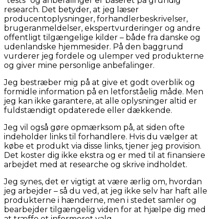
“tests” og anbefalinger er baseret på grundig
research. Det betyder, at jeg læser
producentoplysninger, forhandlerbeskrivelser,
brugeranmeldelser, ekspertvurderinger og andre
offentligt tilgængelige kilder – både fra danske og
udenlandske hjemmesider. På den baggrund
vurderer jeg fordele og ulemper ved produkterne
og giver mine personlige anbefalinger.
Jeg bestræber mig på at give et godt overblik og
formidle information på en letforståelig måde. Men
jeg kan ikke garantere, at alle oplysninger altid er
fuldstændigt opdaterede eller dækkende.
Jeg vil også gøre opmærksom på, at siden ofte
indeholder links til forhandlere. Hvis du vælger at
købe et produkt via disse links, tjener jeg provision.
Det koster dig ikke ekstra og er med til at finansiere
arbejdet med at researche og skrive indholdet.
Jeg synes, det er vigtigt at være ærlig om, hvordan
jeg arbejder – så du ved, at jeg ikke selv har haft alle
produkterne i hænderne, men i stedet samler og
bearbejder tilgængelig viden for at hjælpe dig med
at træffe et informeret valg.