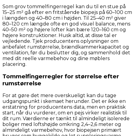
Som grov tommelfingerregel kan du til en stue på
15–25 m² gå efter en fritstående biopejs på 60–100 cm
i længden og 40–80 cm i højden. Til 25–40 m² giver
80–120 cm længde ofte en god visuel balance, mens
40–50 m² og højere lofter kan bære 120–160 cm og
højere konstruktioner. Husk altid, at disse tal er
vejledende. Tjek producentens oplysninger om
anbefalet rumstørrelse, brændkammerkapacitet og
ventilation, før du beslutter dig, og sammenhold det
med dit reelle varmebehov og dine møblers
placering.
Tommelfingerregler for størrelse efter
rumstørrelse
For at gøre det mere overskueligt kan du tage
udgangspunkt i skemaet herunder. Det er ikke en
erstatning for producentens data, men en praktisk
start, når du vurderer, om en pejs virker realistisk til
dit rum. Værdierne er tænkt til almindeligt isolerede
boliger med loftshøjde omkring 2,4–2,6 meter og
almindeligt varmebehov, hvor biopejsen primært
bruges som hyggekilde og let suppleringsvarme.