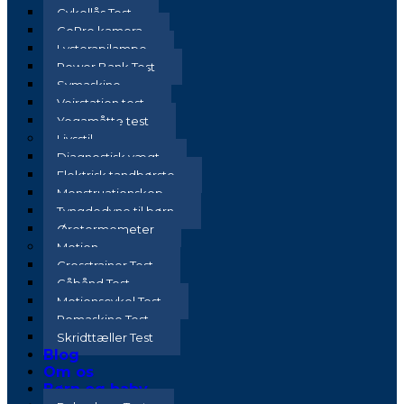
Cykellås Test
GoPro kamera
Lysterapilampe
Power Bank Test
Symaskine
Vejrstation test
Yogamåtte test
Livsstil
Diagnostisk vægt
Elektrisk tandbørste
Menstruationskop
Tyngdedyne til børn
Øretermometer
Motion
Crosstrainer Test
Gåbånd Test
Motionscykel Test
Romaskine Test
Skridttæller Test
Blog
Om os
Børn og baby