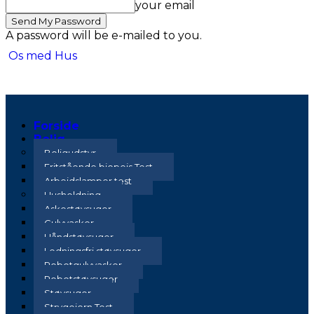
your email
A password will be e-mailed to you.
Os med Hus
Forside
Bolig
Boligudstyr
Fritstående biopejs Test
Arbejdslamper test
Husholdning
Askestøvsuger
Gulvvasker
Håndstøvsuger
Ledningsfri støvsuger
Robotgulvvasker
Robotstøvsuger
Støvsuger
Strygejern Test