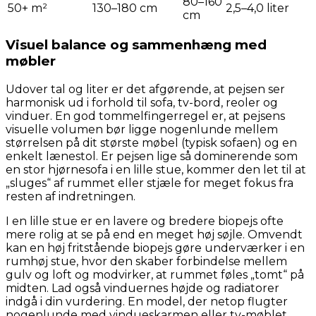
80–160
50+ m²
130–180 cm
2,5–4,0 liter
cm
Visuel balance og sammenhæng med
møbler
Udover tal og liter er det afgørende, at pejsen ser
harmonisk ud i forhold til sofa, tv-bord, reoler og
vinduer. En god tommelfingerregel er, at pejsens
visuelle volumen bør ligge nogenlunde mellem
størrelsen på dit største møbel (typisk sofaen) og en
enkelt lænestol. Er pejsen lige så dominerende som
en stor hjørnesofa i en lille stue, kommer den let til at
„sluges“ af rummet eller stjæle for meget fokus fra
resten af indretningen.
I en lille stue er en lavere og bredere biopejs ofte
mere rolig at se på end en meget høj søjle. Omvendt
kan en høj fritstående biopejs gøre underværker i en
rumhøj stue, hvor den skaber forbindelse mellem
gulv og loft og modvirker, at rummet føles „tomt“ på
midten. Lad også vinduernes højde og radiatorer
indgå i din vurdering. En model, der netop flugter
nogenlunde med vindueskarmen eller tv-møblet,