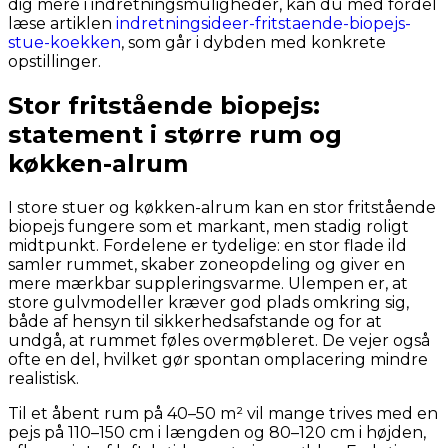
dig mere i indretningsmuligheder, kan du med fordel
læse artiklen
indretningsideer-fritstaende-biopejs-
stue-koekken
, som går i dybden med konkrete
opstillinger.
Stor fritstående biopejs:
statement i større rum og
køkken-alrum
I store stuer og køkken-alrum kan en stor fritstående
biopejs fungere som et markant, men stadig roligt
midtpunkt. Fordelene er tydelige: en stor flade ild
samler rummet, skaber zoneopdeling og giver en
mere mærkbar suppleringsvarme. Ulempen er, at
store gulvmodeller kræver god plads omkring sig,
både af hensyn til sikkerhedsafstande og for at
undgå, at rummet føles overmøbleret. De vejer også
ofte en del, hvilket gør spontan omplacering mindre
realistisk.
Til et åbent rum på 40–50 m² vil mange trives med en
pejs på 110–150 cm i længden og 80–120 cm i højden,