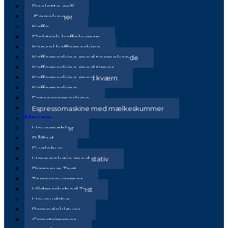
Raclette grill
Æggekoger
Kaffe
Elektrisk kaffekværn
Kapsel kaffemaskine
Kaffemaskine med termokande
Kaffemaskine med timer
Kaffemaskine med kværn
Kaffemaskine
Espressomaskine
Espressomaskine med mælkeskummer
Haven
Havemøbler
Bålfad
Fuglehus
Hængekøje med stativ
Pizzaovn Test
Terrassevarmer
Vildmarksbad Test
Haveudstyr
Brændekløver
Græstrimmer