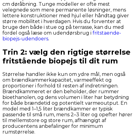
cm døråbning. Tunge modeller er ofte mest
velegnede som mere permanente løsninger, mens
lettere konstruktioner med hjul eller håndtag giver
større mobilitet i hverdagen. Hvis du forventer at
bruge den både i stue og på terrasse, kan du med
fordel også læse om udendørsbrug i
fritstaende-
biopejs-udendoers
.
Trin 2: vælg den rigtige størrelse
fritstående biopejs til dit rum
Størrelse handler ikke kun om ydre mål, men også
om brændkammerkapacitet, varmeeffekt og
proportioner i forhold til resten af indretningen.
Brændkammeret er den beholder, der rummer
bioethanolen, og dens volumen i liter har betydning
for både brændetid og potentielt varmeoutput. En
model med 1–1,5 liter brændkammer er typisk
passende til små rum, mens 2–3 liter og opefter hører
til mellemstore og store rum, afhængigt af
producentens anbefalinger for minimum
rumstørrelse.