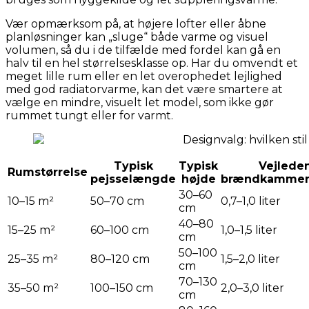
Vær opmærksom på, at højere lofter eller åbne
planløsninger kan „sluge“ både varme og visuel
volumen, så du i de tilfælde med fordel kan gå en
halv til en hel størrelsesklasse op. Har du omvendt et
meget lille rum eller en let overophedet lejlighed
med god radiatorvarme, kan det være smartere at
vælge en mindre, visuelt let model, som ikke gør
rummet tungt eller for varmt.
Typisk
Typisk
Vejlede
Rumstørrelse
pejsselængde
højde
brændkammerk
30–60
10–15 m²
50–70 cm
0,7–1,0 liter
cm
40–80
15–25 m²
60–100 cm
1,0–1,5 liter
cm
50–100
25–35 m²
80–120 cm
1,5–2,0 liter
cm
70–130
35–50 m²
100–150 cm
2,0–3,0 liter
cm