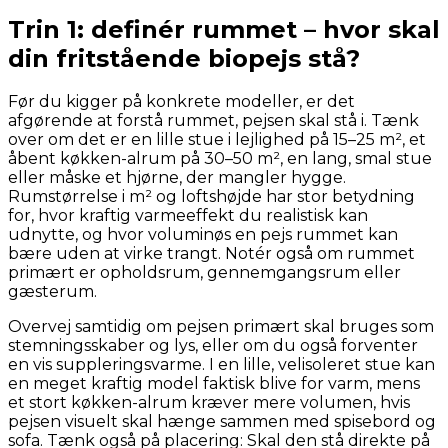
Trin 1: definér rummet – hvor skal
din fritstående biopejs stå?
Før du kigger på konkrete modeller, er det
afgørende at forstå rummet, pejsen skal stå i. Tænk
over om det er en lille stue i lejlighed på 15–25 m², et
åbent køkken-alrum på 30–50 m², en lang, smal stue
eller måske et hjørne, der mangler hygge.
Rumstørrelse i m² og loftshøjde har stor betydning
for, hvor kraftig varmeeffekt du realistisk kan
udnytte, og hvor voluminøs en pejs rummet kan
bære uden at virke trangt. Notér også om rummet
primært er opholdsrum, gennemgangsrum eller
gæsterum.
Overvej samtidig om pejsen primært skal bruges som
stemningsskaber og lys, eller om du også forventer
en vis suppleringsvarme. I en lille, velisoleret stue kan
en meget kraftig model faktisk blive for varm, mens
et stort køkken-alrum kræver mere volumen, hvis
pejsen visuelt skal hænge sammen med spisebord og
sofa. Tænk også på placering: Skal den stå direkte på