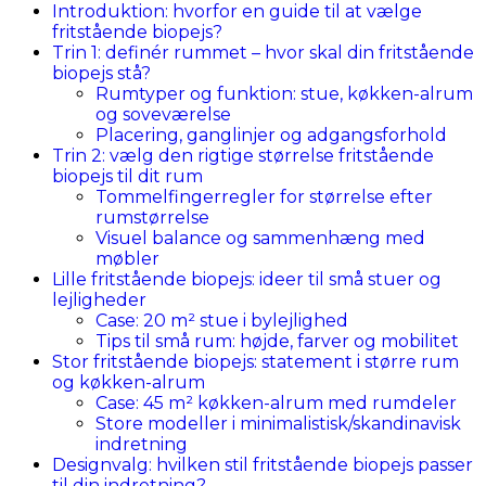
Introduktion: hvorfor en guide til at vælge
fritstående biopejs?
Trin 1: definér rummet – hvor skal din fritstående
biopejs stå?
Rumtyper og funktion: stue, køkken-alrum
og soveværelse
Placering, ganglinjer og adgangsforhold
Trin 2: vælg den rigtige størrelse fritstående
biopejs til dit rum
Tommelfingerregler for størrelse efter
rumstørrelse
Visuel balance og sammenhæng med
møbler
Lille fritstående biopejs: ideer til små stuer og
lejligheder
Case: 20 m² stue i bylejlighed
Tips til små rum: højde, farver og mobilitet
Stor fritstående biopejs: statement i større rum
og køkken-alrum
Case: 45 m² køkken-alrum med rumdeler
Store modeller i minimalistisk/skandinavisk
indretning
Designvalg: hvilken stil fritstående biopejs passer
til din indretning?