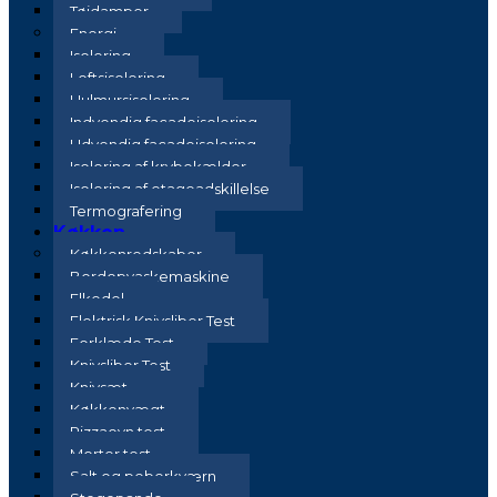
Tøjdamper
Energi
Isolering
Loftsisolering
Hulmursisolering
Indvendig facadeisolering
Udvendig facadeisolering
Isolering af krybekælder
Isolering af etageadskillelse
Termografering
Køkken
Køkkenredskaber
Bordopvaskemaskine
Elkedel
Elektrisk Knivsliber Test
Forklæde Test
Knivsliber Test
Knivsæt
Køkkenvægt
Pizzaovn test
Morter test
Salt og peberkværn