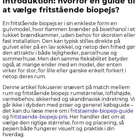
Introduktion: hvorfor en guide til
at vælge fritstående biopejs?
En fritstående biopejs er i sin enkleste form en
gulvmodel, hvor flammen brænder på bioethanol i et
lukket brændkammer, uden behov for skorsten eller
fast installation. Den kan typisk stilles direkte på
gulvet eller på en lav sokkel, og netop den frihed gør
den attraktiv i både lejligheder, parcelhuse og
sommerhuse. Men den samme fleksibilitet betyder
også, at mange ender med en model, der enten
virker for stor, for lille eller ganske enkelt forkert i
netop deres rum.
Denne artikel fokuserer snævert på match mellem
rum og fritstående biopejs: rumstørrelse, loftshøjde,
varmebehov, sikkerhed og skandinavisk indretning. Vi
går ikke i dybden med priser og generel købsguide –
det kan du læse mere om i
fritstaende-biopejs-guide
og
fritstaende-biopejs-pris
. Her handler det om at
vælge den rigtige størrelse, form og placering, så
pejsen både fungerer visuelt og praktisk i din
hverdag.