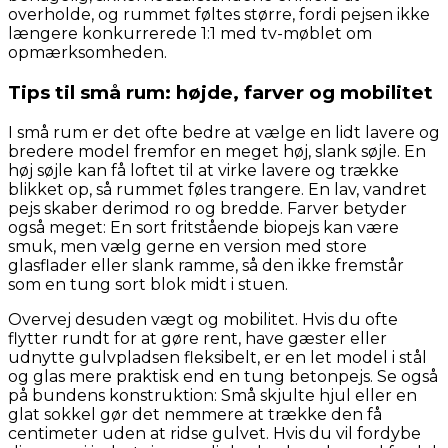
overholde, og rummet føltes større, fordi pejsen ikke
længere konkurrerede 1:1 med tv-møblet om
opmærksomheden.
Tips til små rum: højde, farver og mobilitet
I små rum er det ofte bedre at vælge en lidt lavere og
bredere model fremfor en meget høj, slank søjle. En
høj søjle kan få loftet til at virke lavere og trække
blikket op, så rummet føles trangere. En lav, vandret
pejs skaber derimod ro og bredde. Farver betyder
også meget: En sort fritstående biopejs kan være
smuk, men vælg gerne en version med store
glasflader eller slank ramme, så den ikke fremstår
som en tung sort blok midt i stuen.
Overvej desuden vægt og mobilitet. Hvis du ofte
flytter rundt for at gøre rent, have gæster eller
udnytte gulvpladsen fleksibelt, er en let model i stål
og glas mere praktisk end en tung betonpejs. Se også
på bundens konstruktion: Små skjulte hjul eller en
glat sokkel gør det nemmere at trække den få
centimeter uden at ridse gulvet. Hvis du vil fordybe