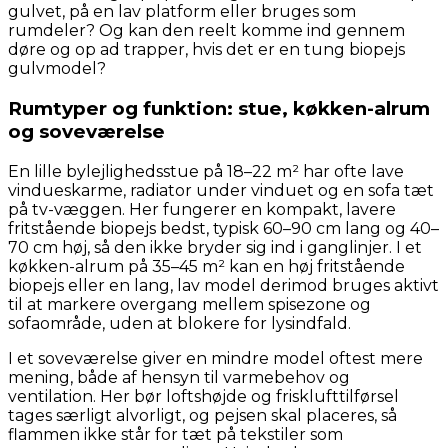
gulvet, på en lav platform eller bruges som
rumdeler? Og kan den reelt komme ind gennem
døre og op ad trapper, hvis det er en tung biopejs
gulvmodel?
Rumtyper og funktion: stue, køkken-alrum
og soveværelse
En lille bylejlighedsstue på 18–22 m² har ofte lave
vindueskarme, radiator under vinduet og en sofa tæt
på tv-væggen. Her fungerer en kompakt, lavere
fritstående biopejs bedst, typisk 60–90 cm lang og 40–
70 cm høj, så den ikke bryder sig ind i ganglinjer. I et
køkken-alrum på 35–45 m² kan en høj fritstående
biopejs eller en lang, lav model derimod bruges aktivt
til at markere overgang mellem spisezone og
sofaområde, uden at blokere for lysindfald.
I et soveværelse giver en mindre model oftest mere
mening, både af hensyn til varmebehov og
ventilation. Her bør loftshøjde og frisklufttilførsel
tages særligt alvorligt, og pejsen skal placeres, så
flammen ikke står for tæt på tekstiler som