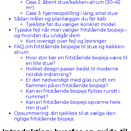
Case 2: åbent stue/køkken-alrum (30–45
m²)
Case 3: hjørneopstilling i lang, smal stue
Sådan måler og planlægger du før køb
Tjekliste før du vælger konkret model
Typiske fejl når man vælger fritstående biopejs –
og hvordan du undgår dem
Kort oversigt over fejl og løsninger
FAQ om fritstående biopejse til stue og køkken-
alrum
Hvor stor bør en fritstående biopejs være til
en lille stue?
Hvilket design passer bedst til moderne
nordisk indretning?
Er det nødvendigt med glas rundt om
flammen på en fritstående biopejs?
Kan en fritstående biopejs flyttes rundt i
rummet?
Kan en fritstående biopejs opvarme hele
min stue?
Opsummering: din tjekliste til at vælge den
rigtige fritstående biopejs