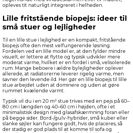
opleves tit naturligt integreret i helheden.
Lille fritstående biopejs: ideer til
små stuer og lejligheder
Til en lille stue i lejlighed er en kompakt, fritstående
biopejs ofte den mest velfungerende løsning.
Fordelen ved en lille model er, at den fylder mindre
visuelt, er lettere at flytte og typisk udvikler mere
moderat varme, hvilket er en fordel i små, velisolerede
rum. Mange beboere i ældre bylejligheder oplever
allerede, at radiatorerne leverer rigelig varme, men
savner den levende ild. Her gør en lille biopejs til lille
stue arbejdet uden at dominere og uden at gøre
rummet kvælende varmt.
Typisk vil du i en 20 m² stue trives med en pejs på 60–
80 cm i længden og 40–60 cm i højden, ofte i et
minimalistisk design med glasafskærmning foran eller
på begge sider. Bord-/gulv-hybrider, små kuber eller
slanke søjler kan fungere godt, hvis de placeres, så
der stadig er god plads til at komme til sofa og