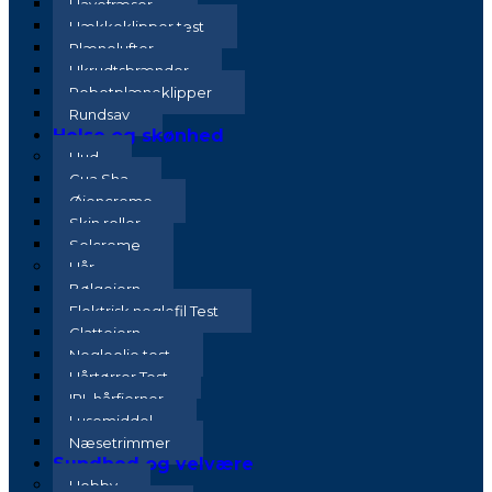
Havefræser
Hækkeklipper test
Plænelufter
Ukrudtsbrænder
Robotplæneklipper
Rundsav
Helse og skønhed
Hud
Gua Sha
Øjencreme
Skin roller
Solcreme
Hår
Bølgejern
Elektrisk neglefil Test
Glattejern
Negleolie test
Hårtørrer Test
IPL hårfjerner
Lusemiddel
Næsetrimmer
Sundhed og velvære
Hobby