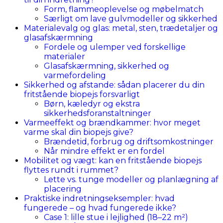
Form, flammeoplevelse og møbelmatch
Særligt om lave gulvmodeller og sikkerhed
Materialevalg og glas: metal, sten, trædetaljer og
glasafskærmning
Fordele og ulemper ved forskellige
materialer
Glasafskærmning, sikkerhed og
varmefordeling
Sikkerhed og afstande: sådan placerer du din
fritstående biopejs forsvarligt
Børn, kæledyr og ekstra
sikkerhedsforanstaltninger
Varmeeffekt og brændkammer: hvor meget
varme skal din biopejs give?
Brændetid, forbrug og driftsomkostninger
Når mindre effekt er en fordel
Mobilitet og vægt: kan en fritstående biopejs
flyttes rundt i rummet?
Lette vs. tunge modeller og planlægning af
placering
Praktiske indretningseksempler: hvad
fungerede – og hvad fungerede ikke?
Case 1: lille stue i lejlighed (18–22 m²)