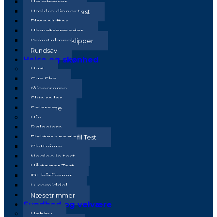
Havefræser
Hækkeklipper test
Plænelufter
Ukrudtsbrænder
Robotplæneklipper
Rundsav
Helse og skønhed
Hud
Gua Sha
Øjencreme
Skin roller
Solcreme
Hår
Bølgejern
Elektrisk neglefil Test
Glattejern
Negleolie test
Hårtørrer Test
IPL hårfjerner
Lusemiddel
Næsetrimmer
Sundhed og velvære
Hobby