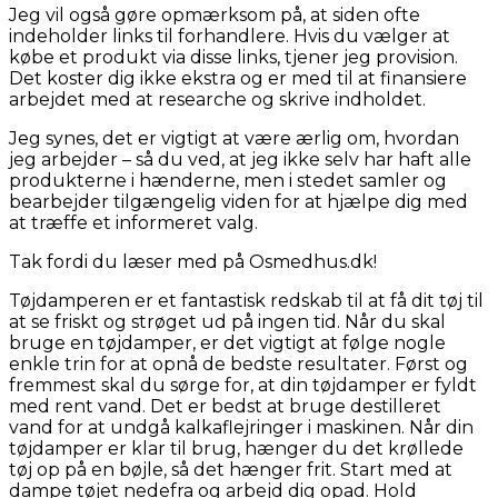
Jeg vil også gøre opmærksom på, at siden ofte
indeholder links til forhandlere. Hvis du vælger at
købe et produkt via disse links, tjener jeg provision.
Det koster dig ikke ekstra og er med til at finansiere
arbejdet med at researche og skrive indholdet.
Jeg synes, det er vigtigt at være ærlig om, hvordan
jeg arbejder – så du ved, at jeg ikke selv har haft alle
produkterne i hænderne, men i stedet samler og
bearbejder tilgængelig viden for at hjælpe dig med
at træffe et informeret valg.
Tak fordi du læser med på Osmedhus.dk!
Tøjdamperen er et fantastisk redskab til at få dit tøj til
at se friskt og strøget ud på ingen tid. Når du skal
bruge en tøjdamper, er det vigtigt at følge nogle
enkle trin for at opnå de bedste resultater. Først og
fremmest skal du sørge for, at din tøjdamper er fyldt
med rent vand. Det er bedst at bruge destilleret
vand for at undgå kalkaflejringer i maskinen. Når din
tøjdamper er klar til brug, hænger du det krøllede
tøj op på en bøjle, så det hænger frit. Start med at
dampe tøjet nedefra og arbejd dig opad. Hold