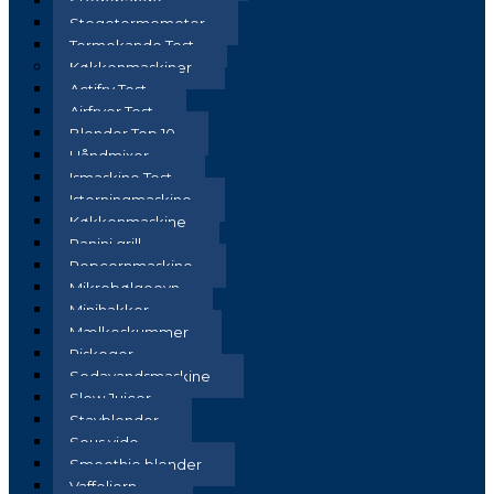
Stegepande
Stegetermometer
Termokande Test
Køkkenmaskiner
Actifry Test
Airfryer Test
Blender Top 10
Håndmixer
Ismaskine Test
Isterningmaskine
Køkkenmaskine
Panini grill
Popcornmaskine
Mikrobølgeovn
Minihakker
Mælkeskummer
Riskoger
Sodavandsmaskine
Slow Juicer
Stavblender
Sous vide
Smoothie blender
Vaffeljern