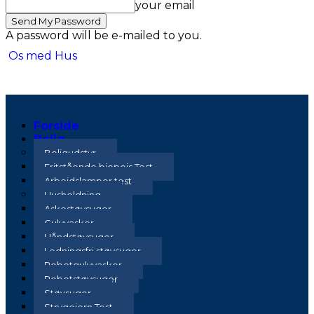
your email
A password will be e-mailed to you.
Os med Hus
Forside
Bolig
Boligudstyr
Fritstående biopejs Test
Arbejdslamper test
Husholdning
Askestøvsuger
Gulvvasker
Håndstøvsuger
Ledningsfri støvsuger
Robotgulvvasker
Robotstøvsuger
Støvsuger
Strygejern Test