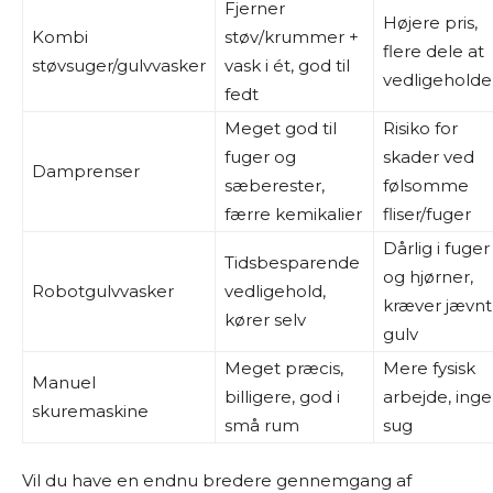
Fjerner
Højere pris,
Kombi
støv/krummer +
flere dele at
støvsuger/gulvvasker
vask i ét, god til
vedligeholde
fedt
Meget god til
Risiko for
fuger og
skader ved
Damprenser
sæberester,
følsomme
færre kemikalier
fliser/fuger
Dårlig i fuger
Tidsbesparende
og hjørner,
Robotgulvvasker
vedligehold,
kræver jævnt
kører selv
gulv
Meget præcis,
Mere fysisk
Manuel
billigere, god i
arbejde, ing
skuremaskine
små rum
sug
Vil du have en endnu bredere gennemgang af