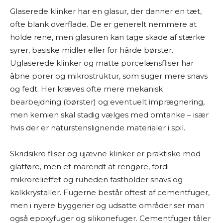
Glaserede klinker har en glasur, der danner en tæt,
ofte blank overflade. De er generelt nemmere at
holde rene, men glasuren kan tage skade af stærke
syrer, basiske midler eller for hårde børster.
Uglaserede klinker og matte porcelænsfliser har
åbne porer og mikrostruktur, som suger mere snavs
og fedt. Her kræves ofte mere mekanisk
bearbejdning (børster) og eventuelt imprægnering,
men kemien skal stadig vælges med omtanke – især
hvis der er naturstenslignende materialer i spil.
Skridsikre fliser og ujævne klinker er praktiske mod
glatføre, men et mareridt at rengøre, fordi
mikrorelieffet og ruheden fastholder snavs og
kalkkrystaller. Fugerne består oftest af cementfuger,
men i nyere byggerier og udsatte områder ser man
også epoxyfuger og silikonefuger. Cementfuger tåler