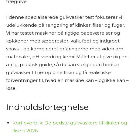
trægulve.
Mine “tests” og anbefalinger er baseret på
grundig research. Det betyder, at jeg læser
I denne specialiserede gulvvasker test fokuserer vi
producentoplysninger, forhandlerbeskrivelser,
udelukkende på rengøring af klinker, fliser og fuger.
brugeranmeldelser, ekspertvurderinger og
Vi har testet maskiner på rigtige badeværelser og
andre offentligt tilgængelige kilder – både fra
køkkener med sæberester, kalk, fedt og indgroet
danske og udenlandske hjemmesider. På den
snavs – og kombineret erfaringerne med viden om
baggrund vurderer jeg fordele og ulemper ved
materialer, pH-værdi og kemi. Målet er at give dig en
produkterne og giver mine personlige
ærlig, praktisk guide, så du kan vælge den bedste
anbefalinger.
gulvvasker til netop dine fliser og få realistiske
forventninger til, hvad en maskine kan – og ikke kan –
Jeg bestræber mig på at give et godt overblik
løse.
og formidle information på en letforståelig
måde. Men jeg kan ikke garantere, at alle
oplysninger altid er fuldstændigt opdaterede
Indholdsfortegnelse
eller dækkende.
Kort overblik: De bedste gulvvaskere til klinker og
Jeg vil også gøre opmærksom på, at siden ofte
fliser i 2026