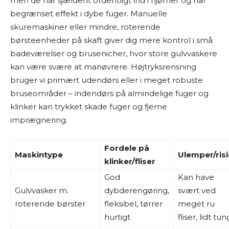
men de når sjældent ordentligt ind i hjørner og har
begrænset effekt i dybe fuger. Manuelle
skuremaskiner eller mindre, roterende
børsteenheder på skaft giver dig mere kontrol i små
badeværelser og brusenicher, hvor store gulvvaskere
kan være svære at manøvrere. Højtryksrensning
bruger vi primært udendørs eller i meget robuste
bruseområder – indendørs på almindelige fuger og
klinker kan trykket skade fuger og fjerne
imprægnering.
Fordele på
Maskintype
Ulemper/risi
klinker/fliser
God
Kan have
Gulvvasker m.
dybderengøring,
svært ved
roterende børster
fleksibel, tørrer
meget ru
hurtigt
fliser, lidt tun