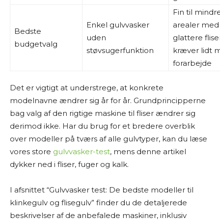
Fin til mindr
Enkel gulvvasker
arealer med
Bedste
uden
glattere flise
budgetvalg
støvsugerfunktion
kræver lidt 
forarbejde
Det er vigtigt at understrege, at konkrete
modelnavne ændrer sig år for år. Grundprincipperne
bag valg af den rigtige maskine til fliser ændrer sig
derimod ikke. Har du brug for et bredere overblik
over modeller på tværs af alle gulvtyper, kan du læse
vores store
gulvvasker-test
, mens denne artikel
dykker ned i fliser, fuger og kalk.
I afsnittet “Gulvvasker test: De bedste modeller til
klinkegulv og flisegulv” finder du de detaljerede
beskrivelser af de anbefalede maskiner, inklusiv