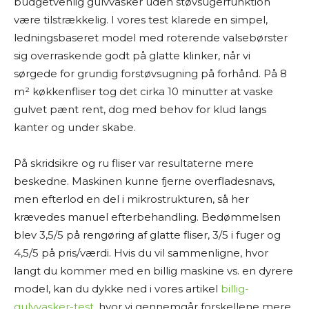
budgetvenlig gulvvasker uden støvsugerfunktion
være tilstrækkelig. I vores test klarede en simpel,
ledningsbaseret model med roterende valsebørster
sig overraskende godt på glatte klinker, når vi
sørgede for grundig forstøvsugning på forhånd. På 8
m² køkkenfliser tog det cirka 10 minutter at vaske
gulvet pænt rent, dog med behov for klud langs
kanter og under skabe.
På skridsikre og ru fliser var resultaterne mere
beskedne. Maskinen kunne fjerne overfladesnavs,
men efterlod en del i mikrostrukturen, så her
krævedes manuel efterbehandling. Bedømmelsen
blev 3,5/5 på rengøring af glatte fliser, 3/5 i fuger og
4,5/5 på pris/værdi. Hvis du vil sammenligne, hvor
langt du kommer med en billig maskine vs. en dyrere
model, kan du dykke ned i vores artikel
billig-
gulvvasker-test
, hvor vi gennemgår forskellene mere