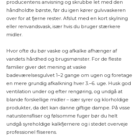
producentens anvisning og skrubbe let med den
håndholdte børste, før du igen kører gulvvaskeren
over for at fjerne rester. Afslut med en kort skylning
eller renvandsvask, især hvis du bruger stærkere
midler.
Hvor ofte du bør vaske og afkalke afhænger af
vandets hårdhed og brugsmønster. For de fleste
familier giver det mening at vaske
badeværelsesgulvet 1–2 gange om ugen og foretage
en mere grundig afkalkning hver 3.–6. uge. Husk god
ventilation under og efter rengøring, og undgå at
blande forskellige midler – især syrer og klorholdige
produkter, da det kan danne giftige dampe. På visse
naturstensfliser og følsomme fuger bør du helt
undgå syreholdige kalkfjernere og i stedet overveje
professionel fliserens.