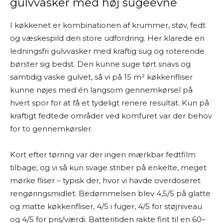
gulvvasker med høj sugeevne
I køkkenet er kombinationen af krummer, støv, fedt
og væskespild den store udfordring. Her klarede en
ledningsfri gulvvasker med kraftig sug og roterende
børster sig bedst. Den kunne suge tørt snavs og
samtidig vaske gulvet, så vi på 15 m² køkkenfliser
kunne nøjes med én langsom gennemkørsel på
hvert spor for at få et tydeligt renere resultat. Kun på
kraftigt fedtede områder ved komfuret var der behov
for to gennemkørsler.
Kort efter tørring var der ingen mærkbar fedtfilm
tilbage, og vi så kun svage striber på enkelte, meget
mørke fliser – typisk der, hvor vi havde overdoseret
rengøringsmidlet. Bedømmelsen blev 4,5/5 på glatte
og matte køkkenfliser, 4/5 i fuger, 4/5 for støjniveau
og 4/5 for pris/værdi. Batteritiden rakte fint til en 60–