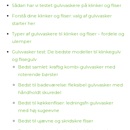
indeholder links til forhandlere. Hvis du vælger at
Sådan har vi testet gulvvaskere på klinker og fliser
købe et produkt via disse links, tjener jeg
provision. Det koster dig ikke ekstra og er med til
Forstå dine klinker og fliser: valg af gulvvasker
at finansiere arbejdet med at researche og
starter her
skrive indholdet.
Typer af gulvvaskere til klinker og fliser – fordele og
ulemper
Jeg synes, det er vigtigt at være ærlig om,
Gulvvasker test: De bedste modeller til klinkegulv
hvordan jeg arbejder – så du ved, at jeg ikke selv
og flisegulv
har haft alle produkterne i hænderne, men i
Bedst samlet: kraftig kombi-gulvvasker med
stedet samler og bearbejder tilgængelig viden
roterende børster
for at hjælpe dig med at træffe et informeret
valg.
Bedst til badeværelse: fleksibel gulvvasker med
håndholdt skuredel
Tak fordi du læser med på Osmedhus.dk!
Bedst til køkkenfliser: ledningsfri gulvvasker
med høj sugeevne
Bedst til ujævne og skridsikre fliser