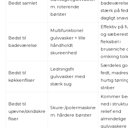
Bedst samlet
badeværelses
m. roterende
stærk på fed
børster
dagligt snav
Effektiv på f
Multifunktionel
og sæberest
Bedst til
gulvvasker + lille
fleksibel i
badeværelse
håndholdt
bruseniche 
skureenhed
omkring toil
Særdeles god
Ledningsfri
Bedst til
fedt, madres
gulvvasker med
køkkenfliser
hurtig tørri
stærk sug
striber
Kommer be
Bedst til
ned i struktu
Skure-/polermaskine
ujævne/skridsikre
relief end
m. hårdere børster
fliser
almindelige
gulvvaskere