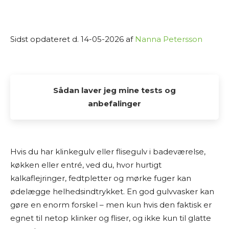
Sidst opdateret d. 14-05-2026 af
Nanna Petersson
Sådan laver jeg mine tests og
anbefalinger
Alle de tests og anbefalinger, du finder her på
Osmedhus.dk, er lavet udelukkende af interesse
Hvis du har klinkegulv eller flisegulv i badeværelse,
fra min side. Jeg elsker at dykke ned i produkter,
køkken eller entré, ved du, hvor hurtigt
sammenligne muligheder og dele min research
kalkaflejringer, fedtpletter og mørke fuger kan
med andre, der også vil finde det bedste valg til
ødelægge helhedsindtrykket. En god gulvvasker kan
hjemmet.
gøre en enorm forskel – men kun hvis den faktisk er
egnet til netop klinker og fliser, og ikke kun til glatte
Jeg laver ikke fysiske tests af produkterne selv.