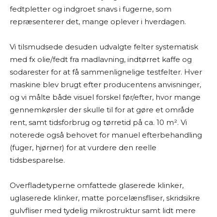
fedtpletter og indgroet snavs i fugerne, som
repræsenterer det, mange oplever i hverdagen.
Vi tilsmudsede desuden udvalgte felter systematisk
med fx olie/fedt fra madlavning, indtørret kaffe og
sodarester for at få sammenlignelige testfelter. Hver
maskine blev brugt efter producentens anvisninger,
og vi målte både visuel forskel før/efter, hvor mange
gennemkørsler der skulle til for at gøre et område
rent, samt tidsforbrug og tørretid på ca. 10 m². Vi
noterede også behovet for manuel efterbehandling
(fuger, hjørner) for at vurdere den reelle
tidsbesparelse.
Overfladetyperne omfattede glaserede klinker,
uglaserede klinker, matte porcelænsfliser, skridsikre
gulvfliser med tydelig mikrostruktur samt lidt mere