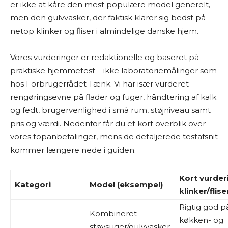
er ikke at kåre den mest populære model generelt,
men den gulvvasker, der faktisk klarer sig bedst på
netop klinker og fliser i almindelige danske hjem.
Vores vurderinger er redaktionelle og baseret på
praktiske hjemmetest – ikke laboratoriemålinger som
hos Forbrugerrådet Tænk. Vi har især vurderet
rengøringsevne på flader og fuger, håndtering af kalk
og fedt, brugervenlighed i små rum, støjniveau samt
pris og værdi. Nedenfor får du et kort overblik over
vores topanbefalinger, mens de detaljerede testafsnit
kommer længere nede i guiden.
Kort vurder
Kategori
Model (eksempel)
klinker/flise
Rigtig god p
Kombineret
køkken- og
støvsuger/gulvvasker