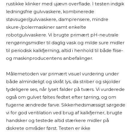
rustikke klinker med ujævn overflade. I testen indgik
ledningsfrie gulvvaskere, kombinerede
støvsuger/gulvvaskere, damprensere, mindre
skure-/polermaskiner samt enkelte
robotgulvvaskere. Vi brugte primært pH-neutrale
rengøringsmidler til daglig vask og milde sure midler
til periodisk kalkfjerning, altid i henhold til både flise-
og maskinproducentens anbefalinger.
Målemetoden var primært visuel vurdering under
både almindeligt og skråt lys, da striber og skjolder
tydeligere ses, når lyset falder på tværs. Vi vurderede
også om gulvet føltes fedtet efter tørring, og om
fugerne ændrede farve. Sikkerhedsmæssigt sørgede
vi for god ventilation ved brug af kalkfjerner, brugte
handsker og testede altid stærkere midler på
diskrete områder først. Testen er ikke