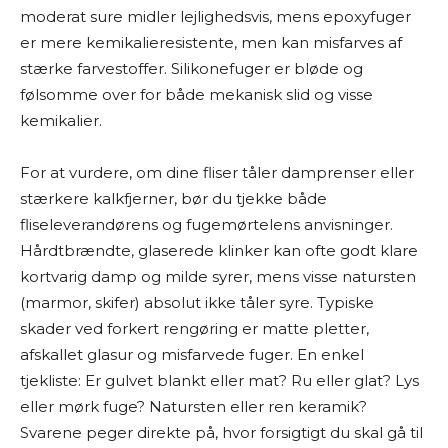
moderat sure midler lejlighedsvis, mens epoxyfuger
er mere kemikalieresistente, men kan misfarves af
stærke farvestoffer. Silikonefuger er bløde og
følsomme over for både mekanisk slid og visse
kemikalier.
For at vurdere, om dine fliser tåler damprenser eller
stærkere kalkfjerner, bør du tjekke både
fliseleverandørens og fugemørtelens anvisninger.
Hårdtbrændte, glaserede klinker kan ofte godt klare
kortvarig damp og milde syrer, mens visse natursten
(marmor, skifer) absolut ikke tåler syre. Typiske
skader ved forkert rengøring er matte pletter,
afskallet glasur og misfarvede fuger. En enkel
tjekliste: Er gulvet blankt eller mat? Ru eller glat? Lys
eller mørk fuge? Natursten eller ren keramik?
Svarene peger direkte på, hvor forsigtigt du skal gå til