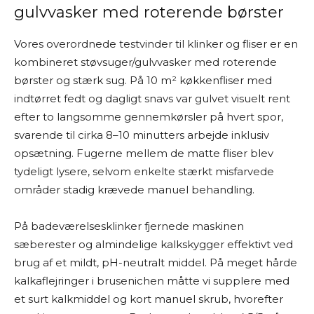
gulvvasker med roterende børster
Vores overordnede testvinder til klinker og fliser er en
kombineret støvsuger/gulvvasker med roterende
børster og stærk sug. På 10 m² køkkenfliser med
indtørret fedt og dagligt snavs var gulvet visuelt rent
efter to langsomme gennemkørsler på hvert spor,
svarende til cirka 8–10 minutters arbejde inklusiv
opsætning. Fugerne mellem de matte fliser blev
tydeligt lysere, selvom enkelte stærkt misfarvede
områder stadig krævede manuel behandling.
På badeværelsesklinker fjernede maskinen
sæberester og almindelige kalkskygger effektivt ved
brug af et mildt, pH-neutralt middel. På meget hårde
kalkaflejringer i brusenichen måtte vi supplere med
et surt kalkmiddel og kort manuel skrub, hvorefter