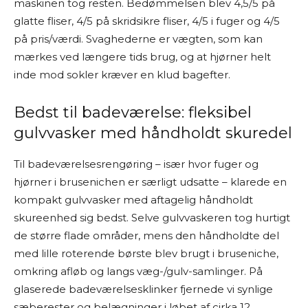
maskinen tog resten. Bedømmelsen blev 4,5/5 på
glatte fliser, 4/5 på skridsikre fliser, 4/5 i fuger og 4/5
på pris/værdi. Svaghederne er vægten, som kan
mærkes ved længere tids brug, og at hjørner helt
inde mod sokler kræver en klud bagefter.
Bedst til badeværelse: fleksibel
gulvvasker med håndholdt skuredel
Til badeværelsesrengøring – især hvor fuger og
hjørner i brusenichen er særligt udsatte – klarede en
kompakt gulvvasker med aftagelig håndholdt
skureenhed sig bedst. Selve gulvvaskeren tog hurtigt
de større flade områder, mens den håndholdte del
med lille roterende børste blev brugt i bruseniche,
omkring afløb og langs væg-/gulv-samlinger. På
glaserede badeværelsesklinker fjernede vi synlige
sæberester og belægninger i løbet af cirka 12