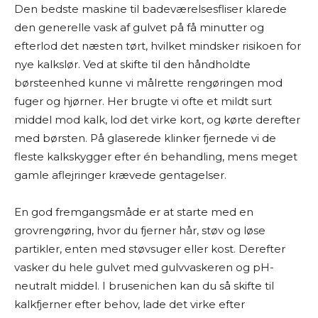
Den bedste maskine til badeværelsesfliser klarede
den generelle vask af gulvet på få minutter og
efterlod det næsten tørt, hvilket mindsker risikoen for
nye kalkslør. Ved at skifte til den håndholdte
børsteenhed kunne vi målrette rengøringen mod
fuger og hjørner. Her brugte vi ofte et mildt surt
middel mod kalk, lod det virke kort, og kørte derefter
med børsten. På glaserede klinker fjernede vi de
fleste kalkskygger efter én behandling, mens meget
gamle aflejringer krævede gentagelser.
En god fremgangsmåde er at starte med en
grovrengøring, hvor du fjerner hår, støv og løse
partikler, enten med støvsuger eller kost. Derefter
vasker du hele gulvet med gulvvaskeren og pH-
neutralt middel. I brusenichen kan du så skifte til
kalkfjerner efter behov, lade det virke efter