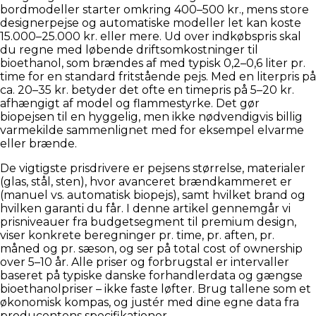
bordmodeller starter omkring 400–500 kr., mens store
designerpejse og automatiske modeller let kan koste
15.000–25.000 kr. eller mere. Ud over indkøbspris skal
du regne med løbende driftsomkostninger til
bioethanol, som brændes af med typisk 0,2–0,6 liter pr.
time for en standard fritstående pejs. Med en literpris på
ca. 20–35 kr. betyder det ofte en timepris på 5–20 kr.
afhængigt af model og flammestyrke. Det gør
biopejsen til en hyggelig, men ikke nødvendigvis billig
varmekilde sammenlignet med for eksempel elvarme
eller brænde.
De vigtigste prisdrivere er pejsens størrelse, materialer
(glas, stål, sten), hvor avanceret brændkammeret er
(manuel vs. automatisk biopejs), samt hvilket brand og
hvilken garanti du får. I denne artikel gennemgår vi
prisniveauer fra budgetsegment til premium design,
viser konkrete beregninger pr. time, pr. aften, pr.
måned og pr. sæson, og ser på total cost of ownership
over 5–10 år. Alle priser og forbrugstal er intervaller
baseret på typiske danske forhandlerdata og gængse
bioethanolpriser – ikke faste løfter. Brug tallene som et
økonomisk kompas, og justér med dine egne data fra
producentens specifikationer.