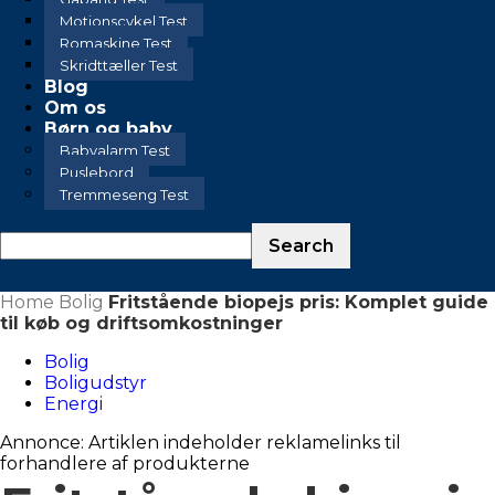
Motionscykel Test
Romaskine Test
Skridttæller Test
Blog
Om os
Børn og baby
Babyalarm Test
Puslebord
Tremmeseng Test
Home
Bolig
Fritstående biopejs pris: Komplet guide
til køb og driftsomkostninger
Bolig
Boligudstyr
Energi
Annonce: Artiklen indeholder reklamelinks til
forhandlere af produkterne