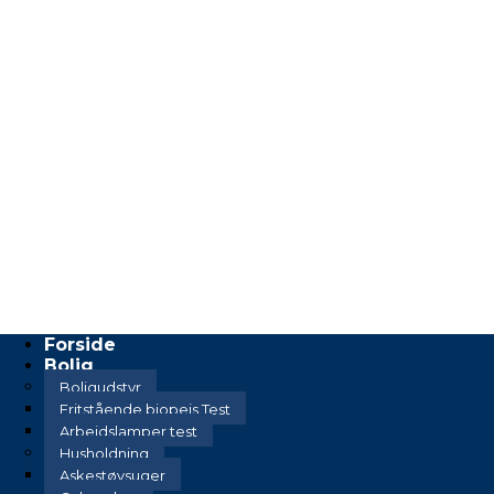
Forside
Bolig
Boligudstyr
Fritstående biopejs Test
Arbejdslamper test
Husholdning
Askestøvsuger