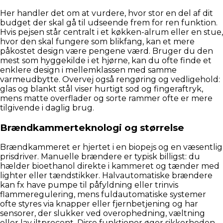
Her handler det om at vurdere, hvor stor en del af dit
budget der skal gå til udseende frem for ren funktion.
Hvis pejsen står centralt i et køkken-alrum eller en stue,
hvor den skal fungere som blikfang, kan et mere
påkostet design være pengene værd. Bruger du den
mest som hyggekilde i et hjørne, kan du ofte finde et
enklere design i mellemklassen med samme
varmeudbytte. Overvej også rengøring og vedligehold:
glas og blankt stål viser hurtigt sod og fingeraftryk,
mens matte overflader og sorte rammer ofte er mere
tilgivende i daglig brug.
Brændkammerteknologi og størrelse
Brændkammeret er hjertet i en biopejs og en væsentlig
prisdriver. Manuelle brændere er typisk billigst: du
hælder bioethanol direkte i kammeret og tænder med
lighter eller tændstikker. Halvautomatiske brændere
kan fx have pumpe til påfyldning eller trinvis
flammeregulering, mens fuldautomatiske systemer
ofte styres via knapper eller fjernbetjening og har
sensorer, der slukker ved overophedning, væltning
eller lav iltprocent. Disse funktioner øger sikkerheden