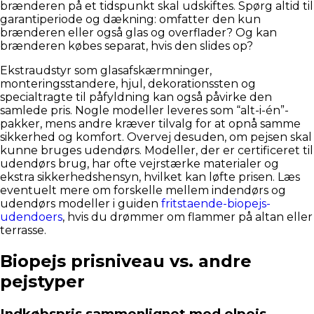
brænderen på et tidspunkt skal udskiftes. Spørg altid til
garantiperiode og dækning: omfatter den kun
brænderen eller også glas og overflader? Og kan
brænderen købes separat, hvis den slides op?
Ekstraudstyr som glasafskærmninger,
monteringsstandere, hjul, dekorationssten og
specialtragte til påfyldning kan også påvirke den
samlede pris. Nogle modeller leveres som “alt-i-én”-
pakker, mens andre kræver tilvalg for at opnå samme
sikkerhed og komfort. Overvej desuden, om pejsen skal
kunne bruges udendørs. Modeller, der er certificeret til
udendørs brug, har ofte vejrstærke materialer og
ekstra sikkerhedshensyn, hvilket kan løfte prisen. Læs
eventuelt mere om forskelle mellem indendørs og
udendørs modeller i guiden
fritstaende-biopejs-
udendoers
, hvis du drømmer om flammer på altan eller
terrasse.
Biopejs prisniveau vs. andre
pejstyper
Indkøbspris sammenlignet med elpejs,