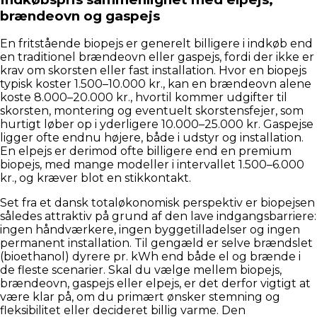
brændeovn og gaspejs
En fritstående biopejs er generelt billigere i indkøb end
en traditionel brændeovn eller gaspejs, fordi der ikke er
krav om skorsten eller fast installation. Hvor en biopejs
typisk koster 1.500–10.000 kr., kan en brændeovn alene
koste 8.000–20.000 kr., hvortil kommer udgifter til
skorsten, montering og eventuelt skorstensfejer, som
hurtigt løber op i yderligere 10.000–25.000 kr. Gaspejse
ligger ofte endnu højere, både i udstyr og installation.
En elpejs er derimod ofte billigere end en premium
biopejs, med mange modeller i intervallet 1.500–6.000
kr., og kræver blot en stikkontakt.
Set fra et dansk totaløkonomisk perspektiv er biopejsen
således attraktiv på grund af den lave indgangsbarriere:
ingen håndværkere, ingen byggetilladelser og ingen
permanent installation. Til gengæld er selve brændslet
(bioethanol) dyrere pr. kWh end både el og brænde i
de fleste scenarier. Skal du vælge mellem biopejs,
brændeovn, gaspejs eller elpejs, er det derfor vigtigt at
være klar på, om du primært ønsker stemning og
fleksibilitet eller decideret billig varme. Den