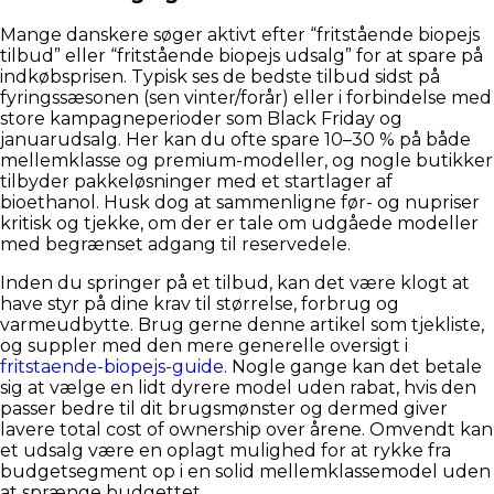
Mange danskere søger aktivt efter “fritstående biopejs
tilbud” eller “fritstående biopejs udsalg” for at spare på
indkøbsprisen. Typisk ses de bedste tilbud sidst på
fyringssæsonen (sen vinter/forår) eller i forbindelse med
store kampagneperioder som Black Friday og
januarudsalg. Her kan du ofte spare 10–30 % på både
mellemklasse og premium-modeller, og nogle butikker
tilbyder pakkeløsninger med et startlager af
bioethanol. Husk dog at sammenligne før- og nupriser
kritisk og tjekke, om der er tale om udgåede modeller
med begrænset adgang til reservedele.
Inden du springer på et tilbud, kan det være klogt at
have styr på dine krav til størrelse, forbrug og
varmeudbytte. Brug gerne denne artikel som tjekliste,
og suppler med den mere generelle oversigt i
fritstaende-biopejs-guide
. Nogle gange kan det betale
sig at vælge en lidt dyrere model uden rabat, hvis den
passer bedre til dit brugsmønster og dermed giver
lavere total cost of ownership over årene. Omvendt kan
et udsalg være en oplagt mulighed for at rykke fra
budgetsegment op i en solid mellemklassemodel uden
at sprænge budgettet.