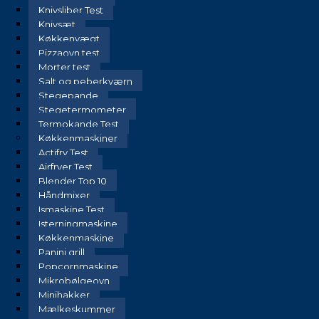
Knivsliber Test
Knivsæt
Køkkenvægt
Pizzaovn test
Morter test
Salt og peberkværn
Stegepande
Stegetermometer
Termokande Test
Køkkenmaskiner
Actifry Test
Airfryer Test
Blender Top 10
Håndmixer
Ismaskine Test
Isterningmaskine
Køkkenmaskine
Panini grill
Popcornmaskine
Mikrobølgeovn
Minihakker
Mælkeskummer