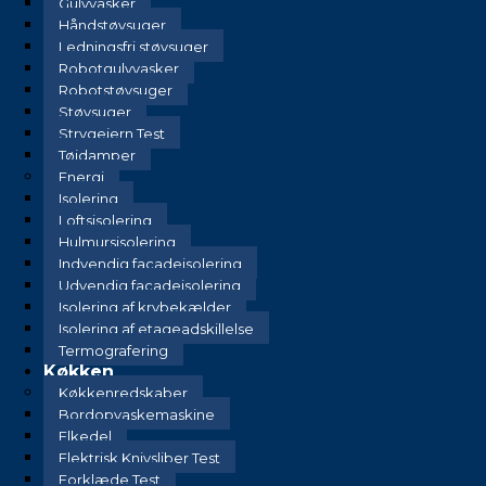
Gulvvasker
Håndstøvsuger
Ledningsfri støvsuger
Robotgulvvasker
Robotstøvsuger
Støvsuger
Strygejern Test
Tøjdamper
Energi
Isolering
Loftsisolering
Hulmursisolering
Indvendig facadeisolering
Udvendig facadeisolering
Isolering af krybekælder
Isolering af etageadskillelse
Termografering
Køkken
Køkkenredskaber
Bordopvaskemaskine
Elkedel
Elektrisk Knivsliber Test
Forklæde Test