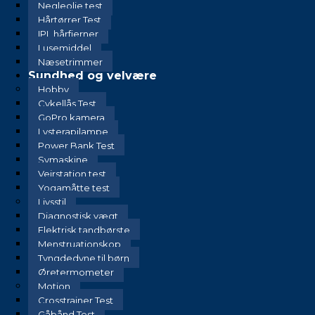
Negleolie test
Hårtørrer Test
IPL hårfjerner
Lusemiddel
Næsetrimmer
Sundhed og velvære
Hobby
Cykellås Test
GoPro kamera
Lysterapilampe
Power Bank Test
Symaskine
Vejrstation test
Yogamåtte test
Livsstil
Diagnostisk vægt
Elektrisk tandbørste
Menstruationskop
Tyngdedyne til børn
Øretermometer
Motion
Crosstrainer Test
Gåbånd Test