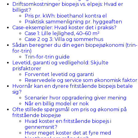
Driftsomkostninger biopejs vs. elpejs: Hvad er
billigst?
Pris pr. kWh: bioethanol kontra el
Praktisk sammenligning pr. hyggeaften
Case-eksempler: Hvad koster det i praksis?
Case 1: Lille lejlighed, 40–60 m²
Case 2 og 3: Villa og sommerhus
Sådan beregner du din egen biopejsøkonomi (trin-
for-trin)
Trin-for-trin guide
Levetid, garanti og vedligehold: Skjulte
prisfaktorer
Forventet levetid og garanti
Reservedele og service som økonomisk faktor
Hvornår kan en dyrere fritstående biopejs betale
sig?
Scenarier hvor opgradering giver mening
Når en billig model er nok
Ofte stillede spørgsmål om pris og økonomi på
fritstående biopejse
Hvad koster en fritstående biopejs i
gennemsnit?
Hvor meget koster det at fyre med