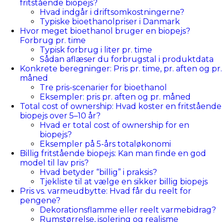
fritstående biopejs?
Hvad indgår i driftsomkostningerne?
Typiske bioethanolpriser i Danmark
Hvor meget bioethanol bruger en biopejs?
Forbrug pr. time
Typisk forbrug i liter pr. time
Sådan aflæser du forbrugstal i produktdata
Konkrete beregninger: Pris pr. time, pr. aften og pr.
måned
Tre pris-scenarier for bioethanol
Eksempler: pris pr. aften og pr. måned
Total cost of ownership: Hvad koster en fritstående
biopejs over 5–10 år?
Hvad er total cost of ownership for en
biopejs?
Eksempler på 5-års totaløkonomi
Billig fritstående biopejs: Kan man finde en god
model til lav pris?
Hvad betyder “billig” i praksis?
Tjekliste til at vælge en sikker billig biopejs
Pris vs. varmeudbytte: Hvad får du reelt for
pengene?
Dekorationsflamme eller reelt varmebidrag?
Rumstørrelse, isolering og realisme