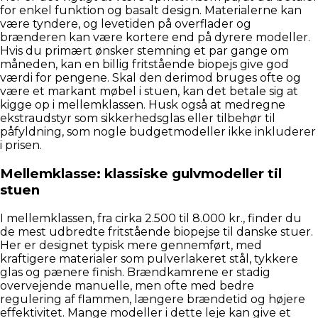
for enkel funktion og basalt design. Materialerne kan
være tyndere, og levetiden på overflader og
brænderen kan være kortere end på dyrere modeller.
Hvis du primært ønsker stemning et par gange om
måneden, kan en billig fritstående biopejs give god
værdi for pengene. Skal den derimod bruges ofte og
være et markant møbel i stuen, kan det betale sig at
kigge op i mellemklassen. Husk også at medregne
ekstraudstyr som sikkerhedsglas eller tilbehør til
påfyldning, som nogle budgetmodeller ikke inkluderer
i prisen.
Mellemklasse: klassiske gulvmodeller til
stuen
I mellemklassen, fra cirka 2.500 til 8.000 kr., finder du
de mest udbredte fritstående biopejse til danske stuer.
Her er designet typisk mere gennemført, med
kraftigere materialer som pulverlakeret stål, tykkere
glas og pænere finish. Brændkamrene er stadig
overvejende manuelle, men ofte med bedre
regulering af flammen, længere brændetid og højere
effektivitet. Mange modeller i dette leje kan give et