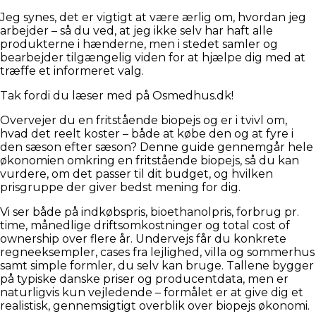
Jeg synes, det er vigtigt at være ærlig om, hvordan jeg
arbejder – så du ved, at jeg ikke selv har haft alle
produkterne i hænderne, men i stedet samler og
bearbejder tilgængelig viden for at hjælpe dig med at
træffe et informeret valg.
Tak fordi du læser med på Osmedhus.dk!
Overvejer du en fritstående biopejs og er i tvivl om,
hvad det reelt koster – både at købe den og at fyre i
den sæson efter sæson? Denne guide gennemgår hele
økonomien omkring en fritstående biopejs, så du kan
vurdere, om det passer til dit budget, og hvilken
prisgruppe der giver bedst mening for dig.
Vi ser både på indkøbspris, bioethanolpris, forbrug pr.
time, månedlige driftsomkostninger og total cost of
ownership over flere år. Undervejs får du konkrete
regneeksempler, cases fra lejlighed, villa og sommerhus
samt simple formler, du selv kan bruge. Tallene bygger
på typiske danske priser og producentdata, men er
naturligvis kun vejledende – formålet er at give dig et
realistisk, gennemsigtigt overblik over biopejs økonomi.