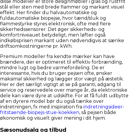
disse modeller er store designmøbler i glas og rustfrit
stål eller sten med brede flammer og markant visuel
effekt. Her finder du halvautomatiske og
fuldautomatiske biopejse, hvor tænd/sluk og
flammestyrke styres elektronisk, ofte med flere
sikkerhedssensorer. Det øger sikkerheds- og
komfortniveauet betydeligt, men løfter også
indkøbsprisen markant uden nødvendigvis at sænke
driftsomkostningerne pr. kWh.
Premium modeller fra kendte mærker kan have
brændere, der er optimeret til effektiv forbrænding,
mindre lugt og bedre varmefordeling. De er
interessante, hvis du bruger pejsen ofte, ønsker
maksimal sikkerhed og lægger stor vægt på æstetik.
Her er det særligt vigtigt at se på garanti, adgang til
service og reservedele over mange år, da elektroniske
dele kan være dyre at udskifte. For at få fuldt udbytte
af en dyrere model bør du også tænke over
indretningen, fx med inspiration fra
indretningsideer-
fritstaende-biopejs-stue-koekken
, så pejsen både
økonomisk og visuelt giver mening i dit hjem.
Sæsonudsalg og tilbud