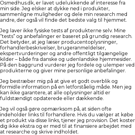
Osmedhus.dk, er lavet udelukkende af interesse fra
min side. Jeg elsker at dykke ned i produkter,
sammenligne muligheder og dele min research med
andre, der også vil finde det bedste valg til hjemmet.
Jeg laver ikke fysiske tests af produkterne selv. Mine
“tests” og anbefalinger er baseret på grundig research.
Det betyder, at jeg læser producentoplysninger,
forhandlerbeskrivelser, brugeranmeldelser,
ekspertvurderinger og andre offentligt tilgængelige
kilder – både fra danske og udenlandske hjemmesider.
På den baggrund vurderer jeg fordele og ulemper ved
produkterne og giver mine personlige anbefalinger.
Jeg bestræber mig på at give et godt overblik og
formidle information på en letforståelig måde. Men jeg
kan ikke garantere, at alle oplysninger altid er
fuldstændigt opdaterede eller dækkende.
Jeg vil også gøre opmærksom på, at siden ofte
indeholder links til forhandlere. Hvis du vælger at købe
et produkt via disse links, tjener jeg provision. Det koster
dig ikke ekstra og er med til at finansiere arbejdet med
at researche og skrive indholdet.