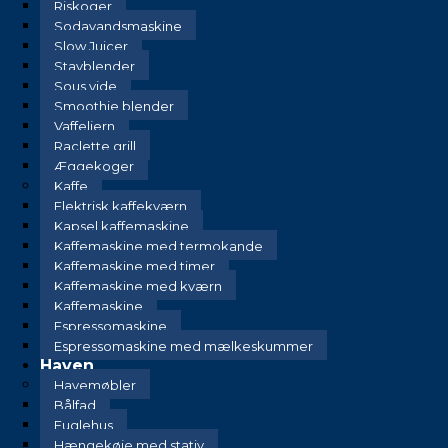
Riskoger
Sodavandsmaskine
Slow Juicer
Stavblender
Sous vide
Smoothie blender
Vaffeljern
Raclette grill
Æggekoger
Kaffe
Elektrisk kaffekværn
Kapsel kaffemaskine
Kaffemaskine med termokande
Kaffemaskine med timer
Kaffemaskine med kværn
Kaffemaskine
Espressomaskine
Espressomaskine med mælkeskummer
Haven
Havemøbler
Bålfad
Fuglehus
Hængekøje med stativ