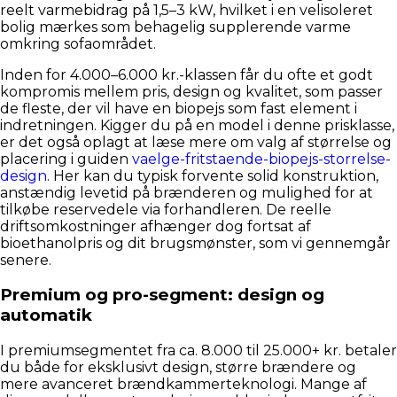
reelt varmebidrag på 1,5–3 kW, hvilket i en velisoleret
bolig mærkes som behagelig supplerende varme
omkring sofaområdet.
Inden for 4.000–6.000 kr.-klassen får du ofte et godt
kompromis mellem pris, design og kvalitet, som passer
de fleste, der vil have en biopejs som fast element i
indretningen. Kigger du på en model i denne prisklasse,
er det også oplagt at læse mere om valg af størrelse og
placering i guiden
vaelge-fritstaende-biopejs-storrelse-
design
. Her kan du typisk forvente solid konstruktion,
anstændig levetid på brænderen og mulighed for at
tilkøbe reservedele via forhandleren. De reelle
driftsomkostninger afhænger dog fortsat af
bioethanolpris og dit brugsmønster, som vi gennemgår
senere.
Premium og pro-segment: design og
automatik
I premiumsegmentet fra ca. 8.000 til 25.000+ kr. betaler
du både for eksklusivt design, større brændere og
mere avanceret brændkammerteknologi. Mange af