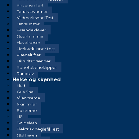
Pizzaovn Test
Terrassevarmer
Vildmarksbad Test
Haveudstyr
Brændekløver
Græstrimmer
Havefræser
Hækkeklipper test
Plænelufter
Ukrudtsbrænder
Robotplæneklipper
Rundsav
Helse og skønhed
Hud
Gua Sha
Øjencreme
Skin roller
Solcreme
Hår
Bølgejern
Elektrisk neglefil Test
Glattejern