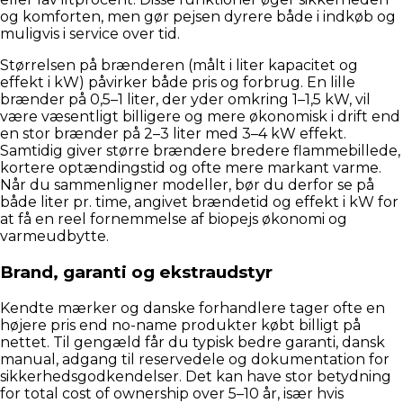
og komforten, men gør pejsen dyrere både i indkøb og
muligvis i service over tid.
Størrelsen på brænderen (målt i liter kapacitet og
effekt i kW) påvirker både pris og forbrug. En lille
brænder på 0,5–1 liter, der yder omkring 1–1,5 kW, vil
være væsentligt billigere og mere økonomisk i drift end
en stor brænder på 2–3 liter med 3–4 kW effekt.
Samtidig giver større brændere bredere flammebillede,
kortere optændingstid og ofte mere markant varme.
Når du sammenligner modeller, bør du derfor se på
både liter pr. time, angivet brændetid og effekt i kW for
at få en reel fornemmelse af biopejs økonomi og
varmeudbytte.
Brand, garanti og ekstraudstyr
Kendte mærker og danske forhandlere tager ofte en
højere pris end no-name produkter købt billigt på
nettet. Til gengæld får du typisk bedre garanti, dansk
manual, adgang til reservedele og dokumentation for
sikkerhedsgodkendelser. Det kan have stor betydning
for total cost of ownership over 5–10 år, især hvis