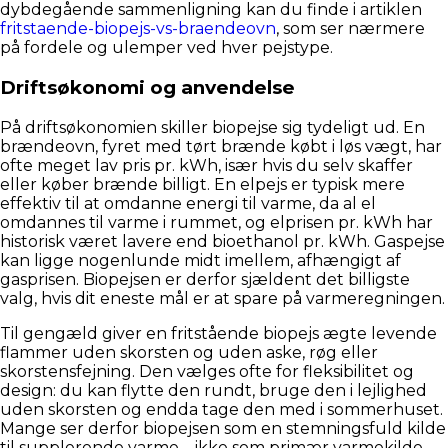
dybdegående sammenligning kan du finde i artiklen
fritstaende-biopejs-vs-braendeovn
, som ser nærmere
på fordele og ulemper ved hver pejstype.
Driftsøkonomi og anvendelse
På driftsøkonomien skiller biopejse sig tydeligt ud. En
brændeovn, fyret med tørt brænde købt i løs vægt, har
ofte meget lav pris pr. kWh, især hvis du selv skaffer
eller køber brænde billigt. En elpejs er typisk mere
effektiv til at omdanne energi til varme, da al el
omdannes til varme i rummet, og elprisen pr. kWh har
historisk været lavere end bioethanol pr. kWh. Gaspejse
kan ligge nogenlunde midt imellem, afhængigt af
gasprisen. Biopejsen er derfor sjældent det billigste
valg, hvis dit eneste mål er at spare på varmeregningen.
Til gengæld giver en fritstående biopejs ægte levende
flammer uden skorsten og uden aske, røg eller
skorstensfejning. Den vælges ofte for fleksibilitet og
design: du kan flytte den rundt, bruge den i lejlighed
uden skorsten og endda tage den med i sommerhuset.
Mange ser derfor biopejsen som en stemningsfuld kilde
til supplerende varme – ikke som primær varmekilde.