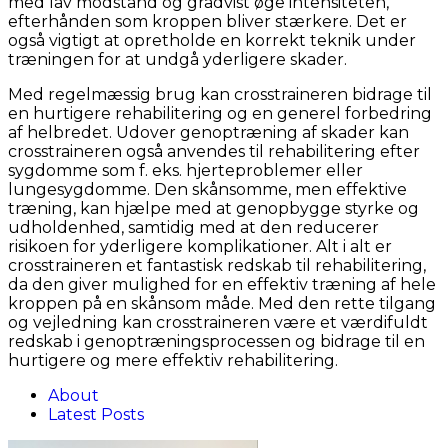
med lav modstand og gradvist øge intensiteten,
efterhånden som kroppen bliver stærkere. Det er
også vigtigt at opretholde en korrekt teknik under
træningen for at undgå yderligere skader.
Med regelmæssig brug kan crosstraineren bidrage til
en hurtigere rehabilitering og en generel forbedring
af helbredet. Udover genoptræning af skader kan
crosstraineren også anvendes til rehabilitering efter
sygdomme som f. eks. hjerteproblemer eller
lungesygdomme. Den skånsomme, men effektive
træning, kan hjælpe med at genopbygge styrke og
udholdenhed, samtidig med at den reducerer
risikoen for yderligere komplikationer. Alt i alt er
crosstraineren et fantastisk redskab til rehabilitering,
da den giver mulighed for en effektiv træning af hele
kroppen på en skånsom måde. Med den rette tilgang
og vejledning kan crosstraineren være et værdifuldt
redskab i genoptræningsprocessen og bidrage til en
hurtigere og mere effektiv rehabilitering.
About
Latest Posts