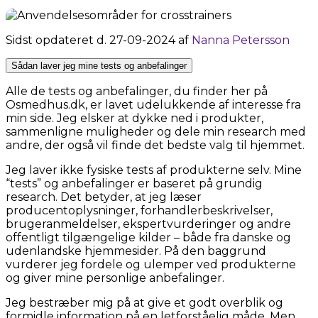
Sidst opdateret d. 27-09-2024 af
Nanna Petersson
Sådan laver jeg mine tests og anbefalinger
Alle de tests og anbefalinger, du finder her på
Osmedhus.dk, er lavet udelukkende af interesse fra
min side. Jeg elsker at dykke ned i produkter,
sammenligne muligheder og dele min research med
andre, der også vil finde det bedste valg til hjemmet.
Jeg laver ikke fysiske tests af produkterne selv. Mine
“tests” og anbefalinger er baseret på grundig
research. Det betyder, at jeg læser
producentoplysninger, forhandlerbeskrivelser,
brugeranmeldelser, ekspertvurderinger og andre
offentligt tilgængelige kilder – både fra danske og
udenlandske hjemmesider. På den baggrund
vurderer jeg fordele og ulemper ved produkterne
og giver mine personlige anbefalinger.
Jeg bestræber mig på at give et godt overblik og
formidle information på en letforståelig måde. Men