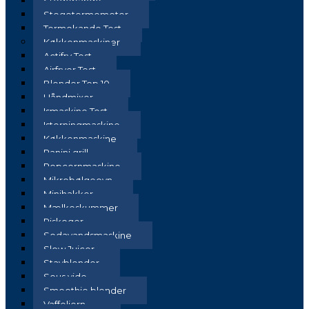
Stegepande
Stegetermometer
Termokande Test
Køkkenmaskiner
Actifry Test
Airfryer Test
Blender Top 10
Håndmixer
Ismaskine Test
Isterningmaskine
Køkkenmaskine
Panini grill
Popcornmaskine
Mikrobølgeovn
Minihakker
Mælkeskummer
Riskoger
Sodavandsmaskine
Slow Juicer
Stavblender
Sous vide
Smoothie blender
Vaffeljern