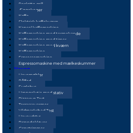
Raclette grill
Æggekoger
Kaffe
Elektrisk kaffekværn
Kapsel kaffemaskine
Kaffemaskine med termokande
Kaffemaskine med timer
Kaffemaskine med kværn
Kaffemaskine
Espressomaskine
Espressomaskine med mælkeskummer
Haven
Havemøbler
Bålfad
Fuglehus
Hængekøje med stativ
Pizzaovn Test
Terrassevarmer
Vildmarksbad Test
Haveudstyr
Brændekløver
Græstrimmer