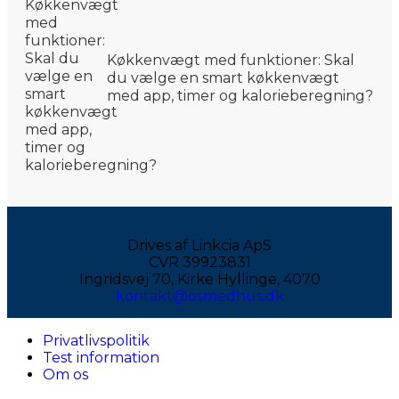
Køkkenvægt med funktioner: Skal
du vælge en smart køkkenvægt
med app, timer og kalorieberegning?
Drives af Linkcia ApS
CVR 39923831
Ingridsvej 70, Kirke Hyllinge, 4070
kontakt@osmedhus.dk
Privatlivspolitik
Test information
Om os