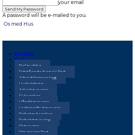
your email
A password will be e-mailed to you.
Os med Hus
Forside
Bolig
Boligudstyr
Fritstående biopejs Test
Arbejdslamper test
Husholdning
Askestøvsuger
Gulvvasker
Håndstøvsuger
Ledningsfri støvsuger
Robotgulvvasker
Robotstøvsuger
Støvsuger
Strygejern Test