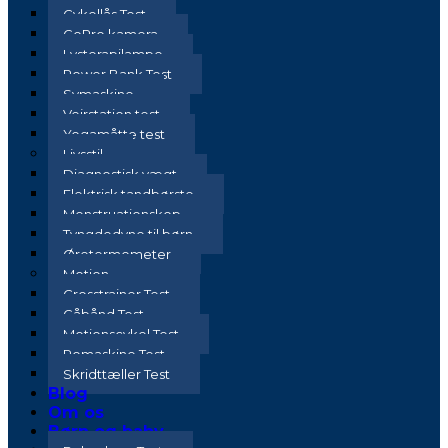
Cykellås Test
GoPro kamera
Lysterapilampe
Power Bank Test
Symaskine
Vejrstation test
Yogamåtte test
Livsstil
Diagnostisk vægt
Elektrisk tandbørste
Menstruationskop
Tyngdedyne til børn
Øretermometer
Motion
Crosstrainer Test
Gåbånd Test
Motionscykel Test
Romaskine Test
Skridttæller Test
Blog
Om os
Børn og baby