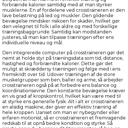
forbrænde kalorier samtidig med at man styrker
musklerne. En af fordelene ved crosstraineren er den
lave belastning på led og muskler. Den glidende
bevægelse mindsker risikoen for skader, hvilket gør
den velegnet til folk i alle aldre og med forskellige
træningsbaggrunde. Samtidig kan modstanden
justeres, så man kan tilpasse træningen efter ens
individuelle niveau og mål.
Den integrerede computer på crosstraineren gør det
nemt at holde styr på træningsdata som tid, distance,
hastighed og forbrændte kalorier. Dette gør det
muligt at skræddersy træningen og følge med i ens
fremskridt over tid. Udover træningen af de store
muskelgrupper som ben, baller og arme, så arbejder
crosstraineren også på at forbedre ens balance og
koordinationsevne. Den konstante bevægelse kræver
en vis grad af kropskontrol, hvilket kan være med til
at styrke ens generelle fysik. Alt i alt er crosstraineren
en alsidig maskine, der giver en effektiv træning af
hele kroppen. Uanset om man er nybegynder eller
erfaren motionist, så er crosstraineren et fremragende
redskab til at opnå bedre kondition og styrke. Så