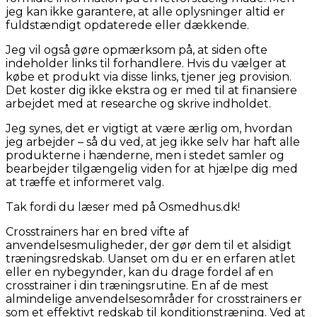
jeg kan ikke garantere, at alle oplysninger altid er
fuldstændigt opdaterede eller dækkende.
Jeg vil også gøre opmærksom på, at siden ofte
indeholder links til forhandlere. Hvis du vælger at
købe et produkt via disse links, tjener jeg provision.
Det koster dig ikke ekstra og er med til at finansiere
arbejdet med at researche og skrive indholdet.
Jeg synes, det er vigtigt at være ærlig om, hvordan
jeg arbejder – så du ved, at jeg ikke selv har haft alle
produkterne i hænderne, men i stedet samler og
bearbejder tilgængelig viden for at hjælpe dig med
at træffe et informeret valg.
Tak fordi du læser med på Osmedhus.dk!
Crosstrainers har en bred vifte af
anvendelsesmuligheder, der gør dem til et alsidigt
træningsredskab. Uanset om du er en erfaren atlet
eller en nybegynder, kan du drage fordel af en
crosstrainer i din træningsrutine. En af de mest
almindelige anvendelsesområder for crosstrainers er
som et effektivt redskab til konditionstræning. Ved at