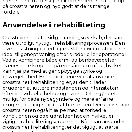
næste gang du besøger dit fitnesscenter, så hop op
på crosstraineren og nyd godt af dens mange
fordele!.
Anvendelse i rehabiliteting
Crosstrainer er et alsidigt træningsredskab, der kan
være utroligt nyttigt i rehabiliteringsprocessen. Den
lave belastning på led og muskler gør crosstraineren
ideel til genoptræning efter skader eller operationer.
Ved at kombinere både arm- og benbevægelser
trænes hele kroppen på en skånsom måde, hvilket
kan hjælpe med at genopbygge styrke og
bevægelighed. En af fordelene ved at anvende
crosstrainer i rehabilitering er, at den tillader
brugeren at justere modstanden og intensiteten
efter individuelle behov og evner. Dette gør det
muligt for både nybegyndere og mere erfarne
brugere at drage fordel af træningen. Derudover kan
crosstraineren også hjælpe med at forbedre
konditionen og øge udholdenheden, hvilket er
vigtigt i rehabiliteringsprocessen. Når man anvender
crosstrainer i rehabilitering, er det vigtigt at starte