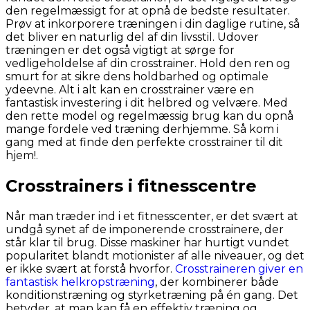
den regelmæssigt for at opnå de bedste resultater.
Prøv at inkorporere træningen i din daglige rutine, så
det bliver en naturlig del af din livsstil. Udover
træningen er det også vigtigt at sørge for
vedligeholdelse af din crosstrainer. Hold den ren og
smurt for at sikre dens holdbarhed og optimale
ydeevne. Alt i alt kan en crosstrainer være en
fantastisk investering i dit helbred og velvære. Med
den rette model og regelmæssig brug kan du opnå
mange fordele ved træning derhjemme. Så kom i
gang med at finde den perfekte crosstrainer til dit
hjem!.
Crosstrainers i fitnesscentre
Når man træder ind i et fitnesscenter, er det svært at
undgå synet af de imponerende crosstrainere, der
står klar til brug. Disse maskiner har hurtigt vundet
popularitet blandt motionister af alle niveauer, og det
er ikke svært at forstå hvorfor.
Crosstraineren giver en
fantastisk helkropstræning
, der kombinerer både
konditionstræning og styrketræning på én gang. Det
betyder, at man kan få en effektiv træning og