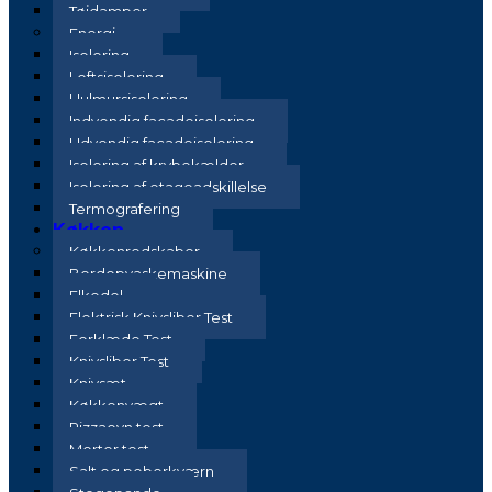
Tøjdamper
Energi
Isolering
Loftsisolering
Hulmursisolering
Indvendig facadeisolering
Udvendig facadeisolering
Isolering af krybekælder
Isolering af etageadskillelse
Termografering
Køkken
Køkkenredskaber
Bordopvaskemaskine
Elkedel
Elektrisk Knivsliber Test
Forklæde Test
Knivsliber Test
Knivsæt
Køkkenvægt
Pizzaovn test
Morter test
Salt og peberkværn