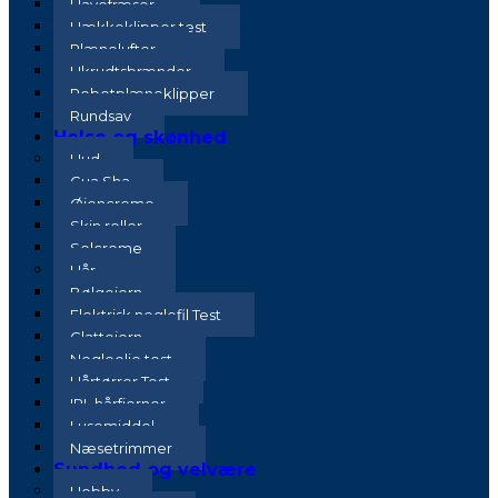
Havefræser
Hækkeklipper test
Plænelufter
Ukrudtsbrænder
Robotplæneklipper
Rundsav
Helse og skønhed
Hud
Gua Sha
Øjencreme
Skin roller
Solcreme
Hår
Bølgejern
Elektrisk neglefil Test
Glattejern
Negleolie test
Hårtørrer Test
IPL hårfjerner
Lusemiddel
Næsetrimmer
Sundhed og velvære
Hobby