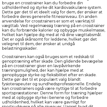
bruge en crosstrainer kan du forbedre din
udholdenhed og styrke dit kardiovaskulære system.
Dette gør det til et ideelt valg for dem, der ønsker at
forbedre deres generelle fitnessniveau. En anden
anvendelse for crosstrainers er som et værktøj til
vægttab. Ved regelmæssig træning på en crosstrainer
kan du forbrænde kalorier og opbygge muskelmasse,
hvilket kan hjælpe dig med at nå dine vægttabsmål.
Det er også skånsomt for leddene, hvilket gør det
velegnet til dem, der ønsker at undgå
belastningsskader.
Crosstrainers kan også bruges som et redskab til
genoptræning efter skade. Den glidende bevægelse
på en crosstrainer giver en lavpåvirkende
træningsmulighed, der kan hjælpe med at
genopbygge styrke og fleksibilitet efter en skade.
Dette gør det til et populært valg blandt
fysioterapeuter og sundhedsprofessionelle. Endelig
kan crosstrainers også være nyttige til at forbedre
sportspræstationer. Denne form for træning hjælper
med at opbygge styrke i benene og forbedre
udholdenhed, hvilket kan være gavnligt for
sportsudøvere på alle niveauer. Uanset hvad dit