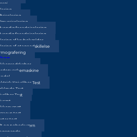
ergi
olering
ftsisolering
lmursisolering
dvendig facadeisolering
vendig facadeisolering
olering af krybekælder
olering af etageadskillelse
rmografering
ken
kkenredskaber
rdopvaskemaskine
kedel
ektrisk Knivsliber Test
rklæde Test
ivsliber Test
ivsæt
kkenvægt
zzaovn test
rter test
lt og peberkværn
egepande