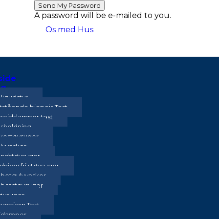
A password will be e-mailed to you.
Os med Hus
side
ig
ligudstyr
itstående biopejs Test
bejdslamper test
sholdning
kestøvsuger
lvvasker
ndstøvsuger
dningsfri støvsuger
botgulvvasker
botstøvsuger
øvsuger
rygejern Test
jdamper