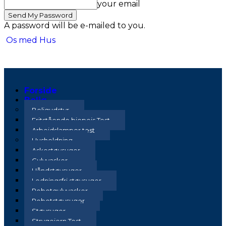
your email
A password will be e-mailed to you.
Os med Hus
Forside
Bolig
Boligudstyr
Fritstående biopejs Test
Arbejdslamper test
Husholdning
Askestøvsuger
Gulvvasker
Håndstøvsuger
Ledningsfri støvsuger
Robotgulvvasker
Robotstøvsuger
Støvsuger
Strygejern Test