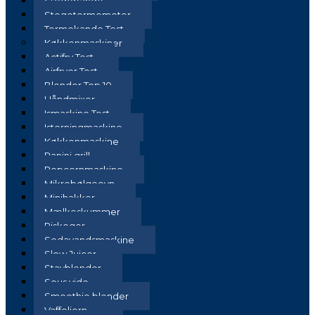
Stegepande
Stegetermometer
Termokande Test
Køkkenmaskiner
Actifry Test
Airfryer Test
Blender Top 10
Håndmixer
Ismaskine Test
Isterningmaskine
Køkkenmaskine
Panini grill
Popcornmaskine
Mikrobølgeovn
Minihakker
Mælkeskummer
Riskoger
Sodavandsmaskine
Slow Juicer
Stavblender
Sous vide
Smoothie blender
Vaffeljern