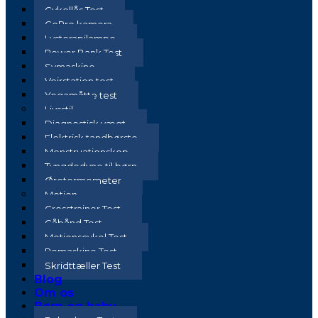
Cykellås Test
GoPro kamera
Lysterapilampe
Power Bank Test
Symaskine
Vejrstation test
Yogamåtte test
Livsstil
Diagnostisk vægt
Elektrisk tandbørste
Menstruationskop
Tyngdedyne til børn
Øretermometer
Motion
Crosstrainer Test
Gåbånd Test
Motionscykel Test
Romaskine Test
Skridttæller Test
Blog
Om os
Børn og baby