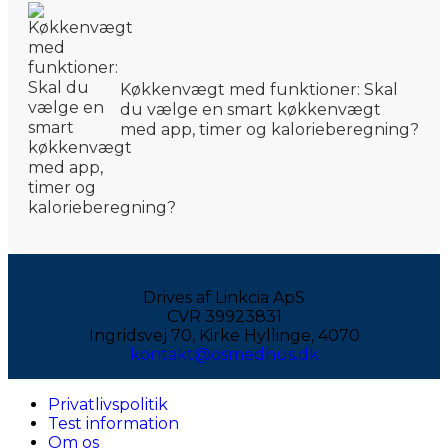
Køkkenvægt med funktioner: Skal
du vælge en smart køkkenvægt
med app, timer og kalorieberegning?
Drives af Linkcia ApS
CVR 39923831
Ingridsvej 70, Kirke Hyllinge, 4070
kontakt@osmedhus.dk
Privatlivspolitik
Test information
Om os