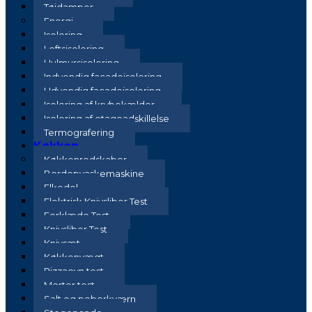
Tøjdamper
Energi
Isolering
Loftsisolering
Hulmursisolering
Indvendig facadeisolering
Udvendig facadeisolering
Isolering af krybekælder
Isolering af etageadskillelse
Termografering
Køkken
Køkkenredskaber
Bordopvaskemaskine
Elkedel
Elektrisk Knivsliber Test
Forklæde Test
Knivsliber Test
Knivsæt
Køkkenvægt
Pizzaovn test
Morter test
Salt og peberkværn