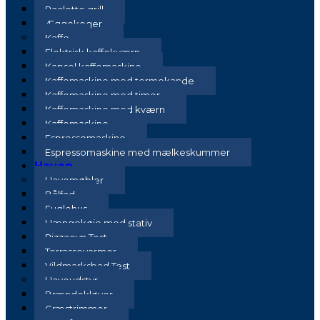
Raclette grill
Æggekoger
Kaffe
Elektrisk kaffekværn
Kapsel kaffemaskine
Kaffemaskine med termokande
Kaffemaskine med timer
Kaffemaskine med kværn
Kaffemaskine
Espressomaskine
Espressomaskine med mælkeskummer
Haven
Havemøbler
Bålfad
Fuglehus
Hængekøje med stativ
Pizzaovn Test
Terrassevarmer
Vildmarksbad Test
Haveudstyr
Brændekløver
Græstrimmer