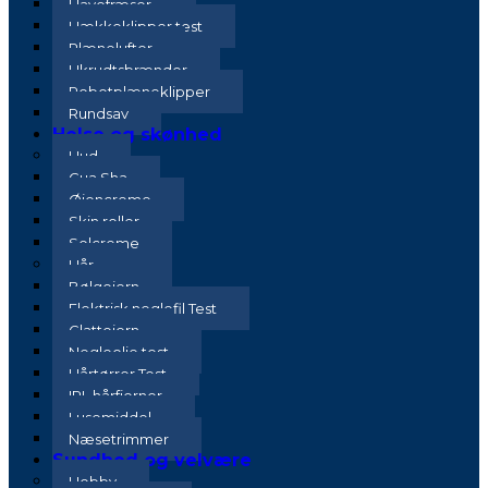
Havefræser
Hækkeklipper test
Plænelufter
Ukrudtsbrænder
Robotplæneklipper
Rundsav
Helse og skønhed
Hud
Gua Sha
Øjencreme
Skin roller
Solcreme
Hår
Bølgejern
Elektrisk neglefil Test
Glattejern
Negleolie test
Hårtørrer Test
IPL hårfjerner
Lusemiddel
Næsetrimmer
Sundhed og velvære
Hobby