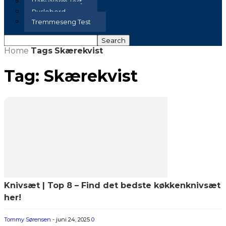
Babyalarm Test
Puslebord
Tremmeseng Test
Home
Tags
Skærekvist
Tag: Skærekvist
Knivsæt | Top 8 – Find det bedste køkkenknivsæt
her!
Tommy Sørensen
-
juni 24, 2025
0