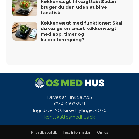
Køkkenvægt til vægttab: Sådan
bruger du den uden at blive
fanatisk
Køkkenvægt med funktioner: Skal
du vælge en smart køkkenvægt
med app, timer og
kalorieberegning?
Drives af Linkcia ApS
CVR 39923831
Ingridsvej 70, Kirke Hyllinge, 4070
kontakt@osmedhus.dk
Privatlivspolitik
Test information
Om os