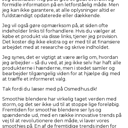
formidle information på en letforståelig måde. Men
jeg kan ikke garantere, at alle oplysninger altid er
fuldstændigt opdaterede eller dækkende.
Jeg vil også gøre opmærksom på, at siden ofte
indeholder links til forhandlere. Hvis du vælger at
købe et produkt via disse links, tjener jeg provision.
Det koster dig ikke ekstra og er med til at finansiere
arbejdet med at researche og skrive indholdet.
Jeg synes, det er vigtigt at være ærlig om, hvordan
jeg arbejder – så du ved, at jeg ikke selv har haft alle
produkterne i hænderne, men i stedet samler og
bearbejder tilgængelig viden for at hjælpe dig med
at træffe et informeret valg.
Tak fordi du læser med på Osmedhus.dk!
Smoothie blendere har virkelig taget verden med
storm, og det ser ikke ud til at stoppe lige foreløbig.
Fremtiden for smoothie blendere ser lys og
spændende ud, med en række innovative trends på
vej til at revolutionere den måde, vi laver vores
smoothies på. En af de fremtidige trends inden for