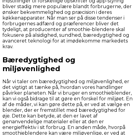
indstillinger til forskellige opskrifter og app-styring
bliver stadig mere populære blandt forbrugerne, der
ønsker bekvemmelighed og præcision i deres
køkkenapparater. Når man ser på disse tendenser i
forbrugernes adfærd og præferencer bliver det
tydeligt, at producenter af smoothie-blendere skal
fokusere på alsidighed, sundhed, bæredygtighed og
avanceret teknologi for at imødekomme markedets
krav.
Bæredygtighed og
miljøvenlighed
Når vi taler om bæredygtighed og miljøvenlighed, er
det vigtigt at tænke på, hvordan vores handlinger
påvirker planeten. Når vi bruger en smoothieblender,
kan vi også bidrage til at gøre en forskel for miljøet. En
af de måder, vi kan gøre dette på, er ved at vælge en
blender, der er fremstillet med bæredygtighed for
øje. Dette kan betyde, at den er lavet af
genanvendelige materialer eller at den er
energieffektiv i sit forbrug. En anden måde, hvorpå
smoothieblendere kan være miljøvenlige, er ved at