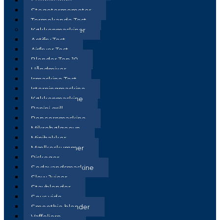
Stegepande
Stegetermometer
Termokande Test
Køkkenmaskiner
Actifry Test
Airfryer Test
Blender Top 10
Håndmixer
Ismaskine Test
Isterningmaskine
Køkkenmaskine
Panini grill
Popcornmaskine
Mikrobølgeovn
Minihakker
Mælkeskummer
Riskoger
Sodavandsmaskine
Slow Juicer
Stavblender
Sous vide
Smoothie blender
Vaffeljern