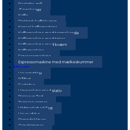
Raclette grill
Æggekoger
Kaffe
Elektrisk kaffekværn
Kapsel kaffemaskine
Kaffemaskine med termokande
Kaffemaskine med timer
Kaffemaskine med kværn
Kaffemaskine
Espressomaskine
Espressomaskine med mælkeskummer
Haven
Havemøbler
Bålfad
Fuglehus
Hængekøje med stativ
Pizzaovn Test
Terrassevarmer
Vildmarksbad Test
Haveudstyr
Brændekløver
Græstrimmer