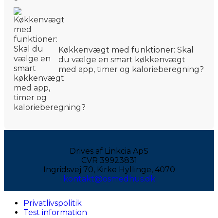
Køkkenvægt med funktioner: Skal
du vælge en smart køkkenvægt
med app, timer og kalorieberegning?
Drives af Linkcia ApS
CVR 39923831
Ingridsvej 70, Kirke Hyllinge, 4070
kontakt@osmedhus.dk
Privatlivspolitik
Test information