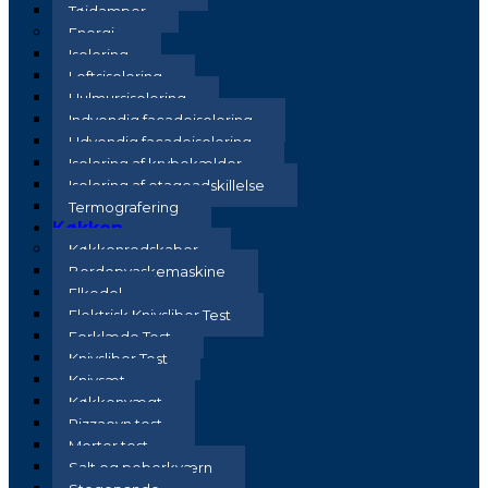
Tøjdamper
Energi
Isolering
Loftsisolering
Hulmursisolering
Indvendig facadeisolering
Udvendig facadeisolering
Isolering af krybekælder
Isolering af etageadskillelse
Termografering
Køkken
Køkkenredskaber
Bordopvaskemaskine
Elkedel
Elektrisk Knivsliber Test
Forklæde Test
Knivsliber Test
Knivsæt
Køkkenvægt
Pizzaovn test
Morter test
Salt og peberkværn