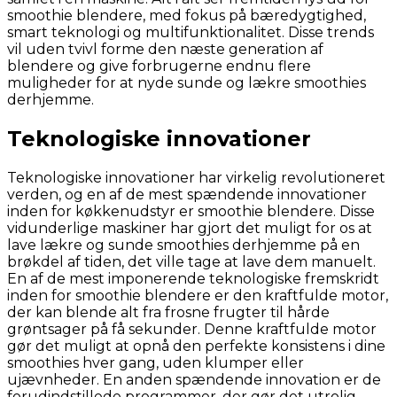
smoothie blendere, med fokus på bæredygtighed,
smart teknologi og multifunktionalitet. Disse trends
vil uden tvivl forme den næste generation af
blendere og give forbrugerne endnu flere
muligheder for at nyde sunde og lækre smoothies
derhjemme.
Teknologiske innovationer
Teknologiske innovationer har virkelig revolutioneret
verden, og en af de mest spændende innovationer
inden for køkkenudstyr er smoothie blendere. Disse
vidunderlige maskiner har gjort det muligt for os at
lave lækre og sunde smoothies derhjemme på en
brøkdel af tiden, det ville tage at lave dem manuelt.
En af de mest imponerende teknologiske fremskridt
inden for smoothie blendere er den kraftfulde motor,
der kan blende alt fra frosne frugter til hårde
grøntsager på få sekunder. Denne kraftfulde motor
gør det muligt at opnå den perfekte konsistens i dine
smoothies hver gang, uden klumper eller
ujævnheder. En anden spændende innovation er de
forudindstillede programmer, der gør det utrolig