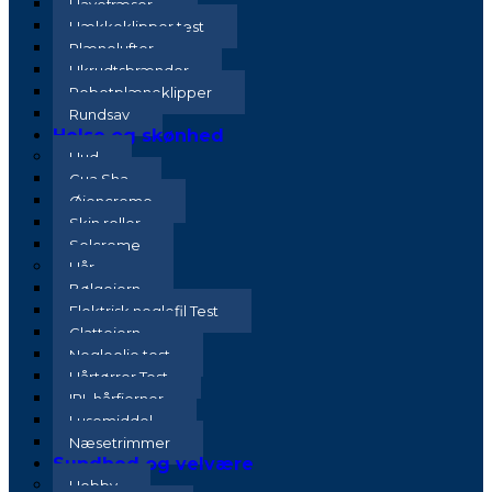
Havefræser
Hækkeklipper test
Plænelufter
Ukrudtsbrænder
Robotplæneklipper
Rundsav
Helse og skønhed
Hud
Gua Sha
Øjencreme
Skin roller
Solcreme
Hår
Bølgejern
Elektrisk neglefil Test
Glattejern
Negleolie test
Hårtørrer Test
IPL hårfjerner
Lusemiddel
Næsetrimmer
Sundhed og velvære
Hobby