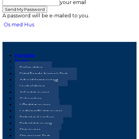
your email
A password will be e-mailed to you.
Os med Hus
Forside
Bolig
Boligudstyr
Fritstående biopejs Test
Arbejdslamper test
Husholdning
Askestøvsuger
Gulvvasker
Håndstøvsuger
Ledningsfri støvsuger
Robotgulvvasker
Robotstøvsuger
Støvsuger
Strygejern Test