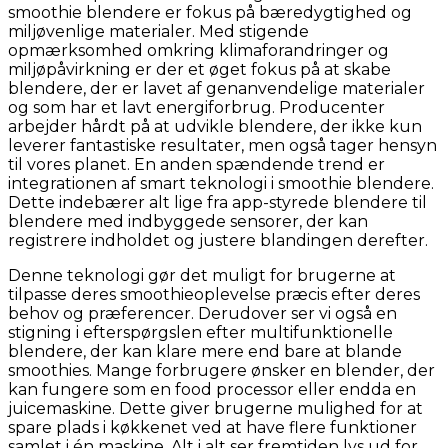
smoothie blendere er fokus på bæredygtighed og
miljøvenlige materialer. Med stigende
opmærksomhed omkring klimaforandringer og
miljøpåvirkning er der et øget fokus på at skabe
blendere, der er lavet af genanvendelige materialer
og som har et lavt energiforbrug. Producenter
arbejder hårdt på at udvikle blendere, der ikke kun
leverer fantastiske resultater, men også tager hensyn
til vores planet. En anden spændende trend er
integrationen af smart teknologi i smoothie blendere.
Dette indebærer alt lige fra app-styrede blendere til
blendere med indbyggede sensorer, der kan
registrere indholdet og justere blandingen derefter.
Denne teknologi gør det muligt for brugerne at
tilpasse deres smoothieoplevelse præcis efter deres
behov og præferencer. Derudover ser vi også en
stigning i efterspørgslen efter multifunktionelle
blendere, der kan klare mere end bare at blande
smoothies. Mange forbrugere ønsker en blender, der
kan fungere som en food processor eller endda en
juicemaskine. Dette giver brugerne mulighed for at
spare plads i køkkenet ved at have flere funktioner
samlet i én maskine. Alt i alt ser fremtiden lys ud for