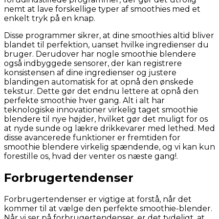
nemt at lave forskellige typer af smoothies med et
enkelt tryk på en knap.
Disse programmer sikrer, at dine smoothies altid bliver
blandet til perfektion, uanset hvilke ingredienser du
bruger. Derudover har nogle smoothie blendere
også indbyggede sensorer, der kan registrere
konsistensen af dine ingredienser og justere
blandingen automatisk for at opnå den ønskede
tekstur. Dette gør det endnu lettere at opnå den
perfekte smoothie hver gang. Alt i alt har
teknologiske innovationer virkelig taget smoothie
blendere til nye højder, hvilket gør det muligt for os
at nyde sunde og lækre drikkevarer med lethed. Med
disse avancerede funktioner er fremtiden for
smoothie blendere virkelig spændende, og vi kan kun
forestille os, hvad der venter os næste gang!.
Forbrugertendenser
Forbrugertendenser er vigtige at forstå, når det
kommer til at vælge den perfekte smoothie-blender.
Når vi ser på forbrugertendenser, er det tydeligt, at