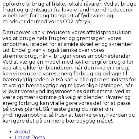
opfordre til brug af friske, lokale råvarer. Ved at bruge
frugt og grøntsager fra lokale landmænd reducerer
vi behovet for lang transport af fødevarer og
mindsker dermed vores CO2-aftryk.
Derudover kan vi reducere vores affaldsproduktion
ved at bruge hele frugter og grøntsager i vores
smoothies, i stedet for at smide skræller og skrænter
ud. Endelig kan vi også tænke over vores
strømforbrug, når vi bruger vores smoothieblender.
Ved at vælge en model med lavt energiforbrug eller
ved at slukke for blenderen, når den ikke er i brug,
kan vi reducere vores energiforbrug og bidrage til
bæredygtigheden. Altså kan vi alle gøre en indsats for
at vælge bæredygtige og miljøvenlige løsninger, når
vi laver vores yndlingssmoothies derhjemme. Ved at
være opmærksomme på valg af blender, råvarer og
energiforbrug kan vi alle gøre vores del for at passe
på vores planet. Så næste gang du mixer din
yndlingssmoothie, så husk at tænke over, hvordan du
kan gøre det på en mere bæredygtig måde!.
About
Latest Posts