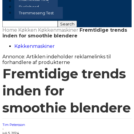
Babyalarm Test
Puslebord
Tremmeseng Test
Home
Køkken
Køkkenmaskiner
Fremtidige trends
inden for smoothie blendere
Køkkenmaskiner
Annonce: Artiklen indeholder reklamelinks til
forhandlere af produkterne
Fremtidige trends
inden for
smoothie blendere
Tim Petersson
-
juli 5, 2024