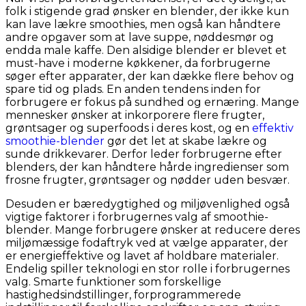
folk i stigende grad ønsker en blender, der ikke kun
kan lave lækre smoothies, men også kan håndtere
andre opgaver som at lave suppe, nøddesmør og
endda male kaffe. Den alsidige blender er blevet et
must-have i moderne køkkener, da forbrugerne
søger efter apparater, der kan dække flere behov og
spare tid og plads. En anden tendens inden for
forbrugere er fokus på sundhed og ernæring. Mange
mennesker ønsker at inkorporere flere frugter,
grøntsager og superfoods i deres kost, og en
effektiv
smoothie-blender
gør det let at skabe lækre og
sunde drikkevarer. Derfor leder forbrugerne efter
blenders, der kan håndtere hårde ingredienser som
frosne frugter, grøntsager og nødder uden besvær.
Desuden er bæredygtighed og miljøvenlighed også
vigtige faktorer i forbrugernes valg af smoothie-
blender. Mange forbrugere ønsker at reducere deres
miljømæssige fodaftryk ved at vælge apparater, der
er energieffektive og lavet af holdbare materialer.
Endelig spiller teknologi en stor rolle i forbrugernes
valg. Smarte funktioner som forskellige
hastighedsindstillinger, forprogrammerede