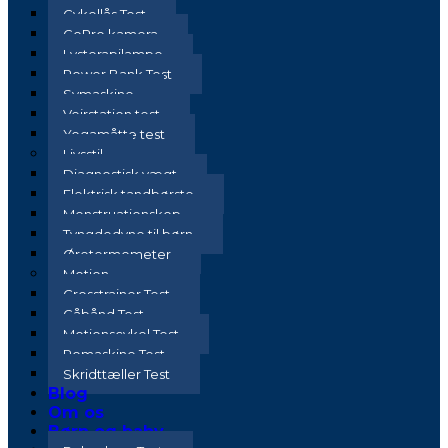
Cykellås Test
GoPro kamera
Lysterapilampe
Power Bank Test
Symaskine
Vejrstation test
Yogamåtte test
Livsstil
Diagnostisk vægt
Elektrisk tandbørste
Menstruationskop
Tyngdedyne til børn
Øretermometer
Motion
Crosstrainer Test
Gåbånd Test
Motionscykel Test
Romaskine Test
Skridttæller Test
Blog
Om os
Børn og baby